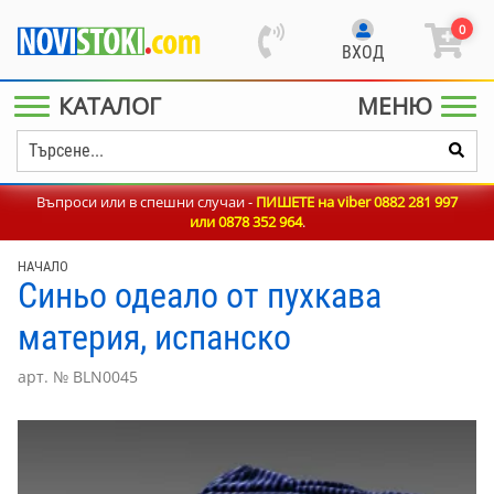
0
ВХОД
КАТАЛОГ
МЕНЮ
Въпроси или в спешни случаи -
ПИШЕТЕ на viber 0882 281 997
или
0878 352 964
.
НАЧАЛО
Синьо одеало от пухкава
материя, испанско
арт. № BLN0045