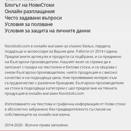
Блогът на НовиСтоки
Онлайн разплащания
Често задавани въпроси
Условия за ползване
Условия за защита на личните данни
Novistoki.com e онлайн магазин за спално бельо, пердета,
подаръци и аксеосоари за Вашия дом. Работи от 2014 година.
Предлаганите артикули и продукти са подбрани, и са предимно
на български производители. Нашият екип се стреми да е
запознат с пазара на текстилни и битови стоки, и се свързва с
онези български производители, чиято продукция е с високо
качество и на подходяща цена. Ние проявяваме интерес към
сътрудничество с различни брандове, български производители
на стоки в подходящи категории с цел предлагане на тяхната
продукция в онлайн магазин Novistoki.com
Използването на текстова и графична информация от Нови стоки
е абсолютно забранено без предварителното съгласие на
собствениците на онлайн магазина.
2014-2026 - Всички права запазени.