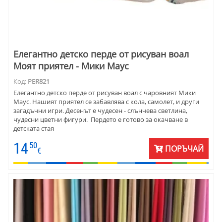
Елегантно детско перде от рисуван воал
Моят приятел - Мики Маус
Код:
PER821
Елегантно детско перде от рисуван воал с чаровният Мики
Маус. Нашият приятел се забавлява с кола, самолет, и други
загадъчни игри. Десенът е чудесен - слънчева светлина,
чудесни цветни фигури. Пердето е готово за окачване в
детската стая
14
50
ПОРЪЧАЙ
€