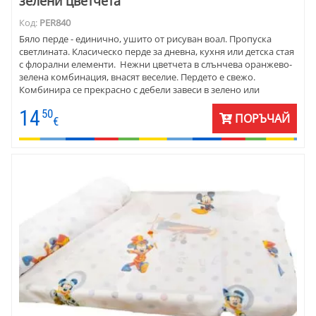
зелени цветчета
Код:
PER840
Бяло перде - единично, ушито от рисуван воал. Пропуска
светлината. Класическо перде за дневна, кухня или детска стая
с флорални елементи. Нежни цветчета в слънчева оранжево-
зелена комбинация, внасят веселие. Пердето е свежо.
Комбинира се прекрасно с дебели завеси в зелено или
оранжево, с подобни покривки за маса. Пердетата са готови
14
50
за окачване. Предлагат се и на плат.
ПОРЪЧАЙ
€