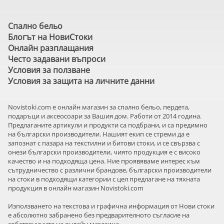
Спално бельо
Блогът на НовиСтоки
Онлайн разплащания
Често задавани въпроси
Условия за ползване
Условия за защита на личните данни
Novistoki.com e онлайн магазин за спално бельо, пердета,
подаръци и аксеосоари за Вашия дом. Работи от 2014 година.
Предлаганите артикули и продукти са подбрани, и са предимно
на български производители. Нашият екип се стреми да е
запознат с пазара на текстилни и битови стоки, и се свързва с
онези български производители, чиято продукция е с високо
качество и на подходяща цена. Ние проявяваме интерес към
сътрудничество с различни брандове, български производители
на стоки в подходящи категории с цел предлагане на тяхната
продукция в онлайн магазин Novistoki.com
Използването на текстова и графична информация от Нови стоки
е абсолютно забранено без предварителното съгласие на
собствениците на онлайн магазина.