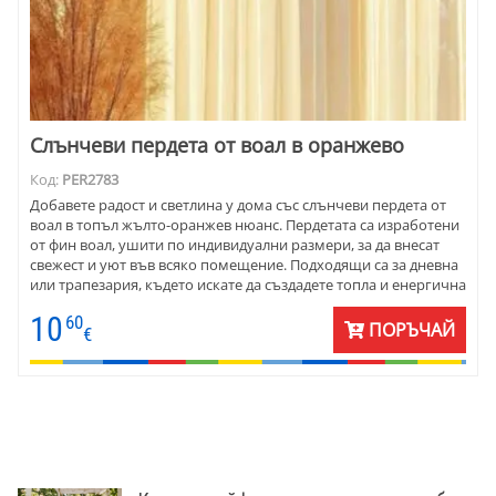
Слънчеви пердета от воал в оранжево
Код:
PER2783
Добавете радост и светлина у дома със слънчеви пердета от
воал в топъл жълто-оранжев нюанс. Пердетата са изработени
от фин воал, ушити по индивидуални размери, за да внесат
свежест и уют във всяко помещение. Подходящи са за дневна
или трапезария, където искате да създадете топла и енергична
атмосфера. Цвят номер 10 на общата снимка.
10
60
ПОРЪЧАЙ
€