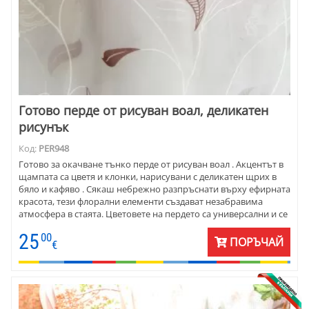
Готово перде от рисуван воал, деликатен
рисунък
Код:
PER948
Готово за окачване тънко перде от рисуван воал . Акцентът в
щампата са цветя и клонки, нарисувани с деликатен щрих в
бяло и кафяво . Сякаш небрежно разпръснати върху ефирната
красота, тези флорални елементи създават незабравима
атмосфера в стаята. Цветовете на пердето са универсални и се
комбинират прекрасно с плътни завеси в зената гама - о екрю
25
00
до много тъмно кафяви. Чудесно се съчетават с мебели от
ПОРЪЧАЙ
€
масив, декоративни възглавнички със земни цветове и
официални покривки за маса. Цената е на готово перде
височина 200 см и ширина 170 см. Налично е само 1 перде.