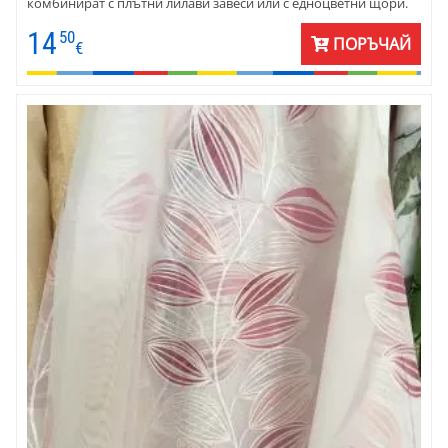
комбинират с плътни лилави завеси или с едноцветни щори.
Цената е на метър готово перде.
14
50
ПОРЪЧАЙ
€