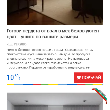
Готови пердета от воал в мек бежов уютен
цвят – ушито по вашите размери
Код:
PER2880
Нежно бежово готово перде от воал . Създава светлина,
спокойствие и усещане за завършен дом. То пропуска
дневната светлина меко и равномерно. Не натоварва
интериора, и придава елегантна лекота на всяко
пространство. Пердето се изработва по индивидуални
размери, с пришит перделик и готово за окачване –
10
60
практично решение за хора, които ценят визията и
ПОРЪЧАЙ
€
удобството. Подходящо за домове, в които уютът е на първо
място.