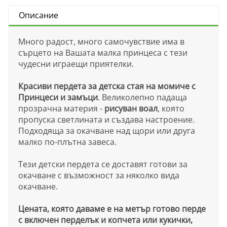
Описание
Много радост, много самочувствие има в
сърцето на Вашата малка принцеса с тези
чудесни играещи приятелки.
Красиви пердета за детска стая на момиче с
Принцеси и замъци
. Великолепно падаща
прозрачна материя -
рисуван воал
, която
пропуска светлината и създава настроение.
Подходяща за окачване над щори или друга
малко по-плътна завеса.
Тези детски пердета се доставят готови за
окачване с възможност за няколко вида
окачване.
Цената, която даваме е на метър готово перде
с включен перделък и копчета или кукички,