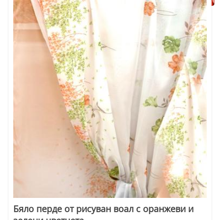
Бяло перде от рисуван воал с оранжеви и