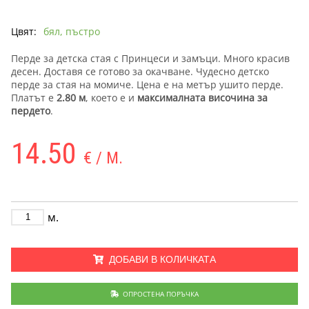
Цвят:
бял, пъстро
Перде за детска стая с Принцеси и замъци. Много красив
десен. Доставя се готово за окачване. Чудесно детско
перде за стая на момиче. Цена е на метър ушито перде.
Платът е
2.80 м
, което е и
максималната височина за
пердето
.
14.50
€ / М.
м.
ДОБАВИ В КОЛИЧКАТА
ОПРОСТЕНА ПОРЪЧКА