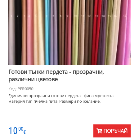
Готови тънки пердета - прозрачни,
различни цветове
Код:
PER0050
Единични прозрачни готови пердета - фина мрежеста
материя тип пчелна пита. Размери по желание.
10
00
ПОРЪЧАЙ
€