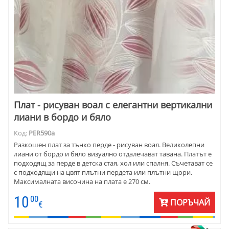
Плат - рисуван воал с елегантни вертикални
лиани в бордо и бяло
Код:
PER590а
Разкошен плат за тънко перде - рисуван воал. Великолепни
лиани от бордо и бяло визуално отдалечават тавана. Платът е
подходящ за перде в детска стая, хол или спалня. Съчетават се
с подходящи на цвят плътни пердета или плътни щори.
Максималната височина на плата е 270 см.
10
00
ПОРЪЧАЙ
€