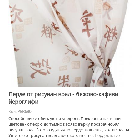
Перде от рисуван воал - бежово-кафяви
йероглифи
Код:
PER630
Спокойствие и обич, уют и мъдрост. Прекрасни пастелни
цветове - от екрю до тъмно кафяво върху прозрачнобял
рисуван воал. Готово единично перде за дневна, хол и спалня.
Ушито е от рисуван воал с високо качество. Пердетата се