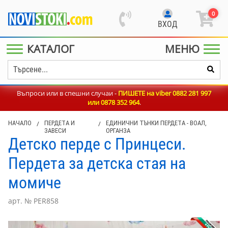
0
ВХОД
КАТАЛОГ
МЕНЮ
Въпроси или в спешни случаи -
ПИШЕТЕ на viber 0882 281 997
или
0878 352 964
.
НАЧАЛО
/
ПЕРДЕТА И
/
ЕДИНИЧНИ ТЪНКИ ПЕРДЕТА - ВОАЛ,
ЗАВЕСИ
ОРГАНЗА
Детско перде с Принцеси.
Пердета за детска стая на
момиче
арт. № PER858