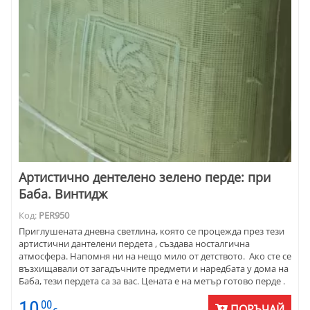
Артистично дентелено зелено перде: при
Баба. Винтидж
Код:
PER950
Приглушената дневна светлина, която се процежда през тези
артистични дантелени пердета , създава носталгична
атмосфера. Напомня ни на нещо мило от детството. Ако сте се
възхищавали от загадъчните предмети и наредбата у дома на
Баба, тези пердета са за вас. Цената е на метър готово перде .
10
00
ПОРЪЧАЙ