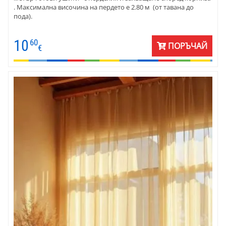
. Максимална височина на пердето е 2.80 м (от тавана до
пода).
10
60
ПОРЪЧАЙ
€