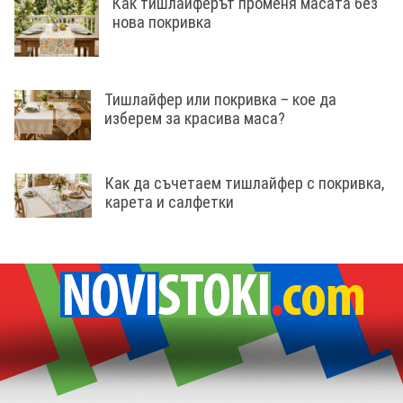
Как тишлайферът променя масата без
нова покривка
Тишлайфер или покривка – кое да
изберем за красива маса?
Как да съчетаем тишлайфер с покривка,
карета и салфетки