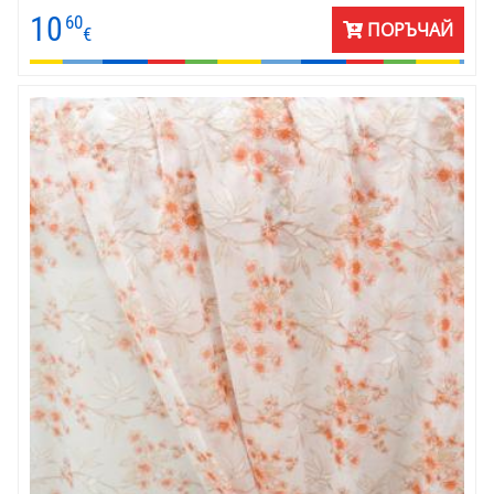
без плътна завеса или щори. Цената на пердето е на метър,
10
60
готово за окачване, с перделък.
ПОРЪЧАЙ
€