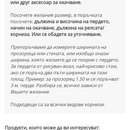
или друг аксесоар за окачване.
Посочете желания размер, в поръчката
посочете:
дължина и височина на пердето,
начин на окачване, дължина на релсата/
корниза. Или се обадете за уточняване.
Препоръчваме да измерите ширината на
прозореца или стената, или изобщо онази
ширина, която желаете да се покрие с пердето.
За пердета от рисуван воал, най-крисиво стои,
ако се поръча два пъти ширината на тази
площ. Пример: за прозорец 1.50 м се поръчват
3 м. перде. Разбира се, всичко зависи от
Вашето желание.
Подходящи са за всички видове корнизи.
Продукти, които може да ви интересуват: