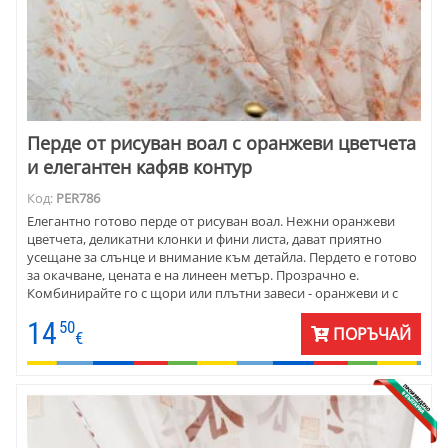
Перде от рисуван воал с оранжеви цветчета
и елегантен кафяв контур
Код:
PER786
Елегантно готово перде от рисуван воал. Нежни оранжеви
цветчета, деликатни клонки и фини листа, дават приятно
усещане за слънце и внимание към детайла. Пердето е готово
за окачване, цената е на линеен метър. Прозрачно е.
Комбинирайте го с щори или плътни завеси - оранжеви и с
бежово-кафява гама.
14
50
ПОРЪЧАЙ
€