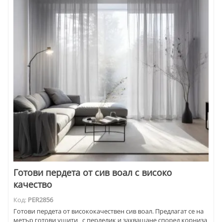
Готови пердета от сив воал с високо
качество
Код:
PER2856
Готови пердета от висококачествен сив воал. Предлагат се на
метър готови ушити с перделик и захващане според корниза