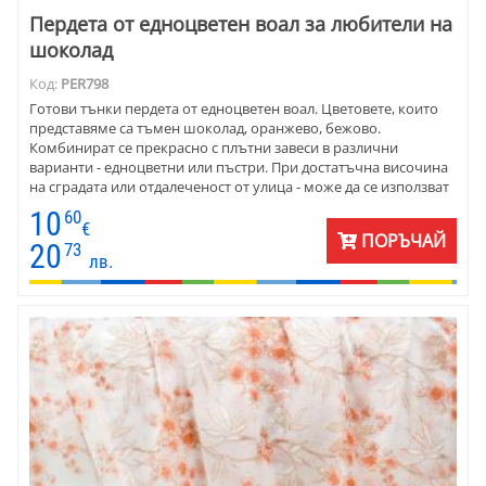
Пердета от едноцветен воал за любители на
шоколад
Код:
PER798
Готови тънки пердета от едноцветен воал. Цветовете, които
представяме са тъмен шоколад, оранжево, бежово.
Комбинират се прекрасно с плътни завеси в различни
варианти - едноцветни или пъстри. При достатъчна височина
на сградата или отдалеченост от улица - може да се използват
без плътна завеса или щори. Цената на пердето е на метър,
10
60
готово за окачване, с перделък.
€
ПОРЪЧАЙ
20
73
лв.