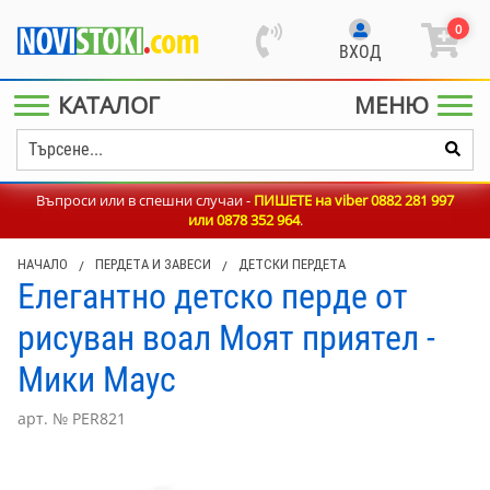
0
ВХОД
КАТАЛОГ
МЕНЮ
Въпроси или в спешни случаи -
ПИШЕТЕ на viber 0882 281 997
или
0878 352 964
.
НАЧАЛО
/
ПЕРДЕТА И ЗАВЕСИ
/
ДЕТСКИ ПЕРДЕТА
Елегантно детско перде от
рисуван воал Моят приятел -
Мики Маус
арт. № PER821