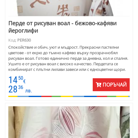
Перде от рисуван воал - бежово-кафяви
йероглифи
Код:
PER630
Спокойствие и обич, уют и мъдрост. Прекрасни пастелни
цветове - от екрю до тъмно кафяво върху прозрачнобял
рисуван воал. Готово единично перде за дневна, хол и спалня.
Ушито е от рисуван воал с високо качество. Пердетата се
комбинират с плътни лилави завеси или с едноцветни щори.
Цената е на метър готово перде.
14
50
€
ПОРЪЧАЙ
28
36
лв.