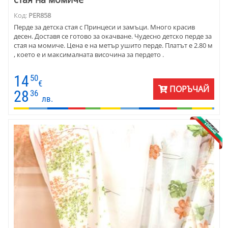
Код:
PER858
Перде за детска стая с Принцеси и замъци. Много красив
десен. Доставя се готово за окачване. Чудесно детско перде за
стая на момиче. Цена е на метър ушито перде. Платът е 2.80 м
, което е и максималната височина за пердето .
14
50
€
ПОРЪЧАЙ
28
36
лв.