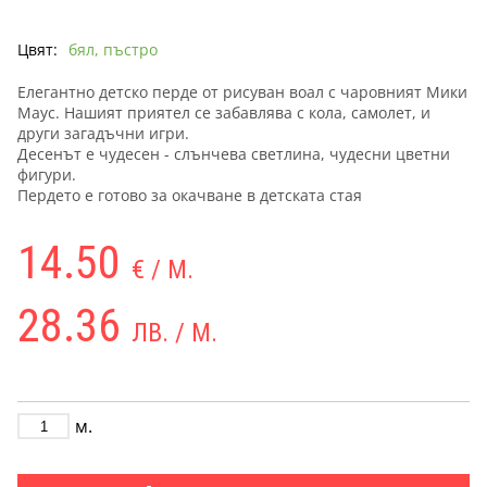
Цвят:
бял, пъстро
Елегантно детско перде от рисуван воал с чаровният Мики
Маус. Нашият приятел се забавлява с кола, самолет, и
други загадъчни игри.
Десенът е чудесен - слънчева светлина, чудесни цветни
фигури.
Пердето е готово за окачване в детската стая
14.50
€ / М.
28.36
ЛВ. / М.
м.