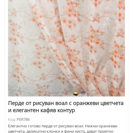
Перде от рисуван воал с оранжеви цветчета
и елегантен кафяв контур
Код:
PER786
Елегантно готово перде от рисуван воал. Нежни оранжеви
цветчета, деликатни клонки и фини листа, дават приятно