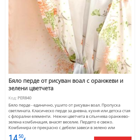
Бяло перде от рисуван воал с оранжеви и
зелени цветчета
Код:
PER840
Бяло перде - единично, ушито от рисуван воал. Пропуска
светлината. Класическо перде за дневна, кухня или детска стая
с флорални елементи. Нежни цветчета в слънчева оранжево-
зелена комбинация, внасят веселие. Пердето е свежо.
Комбинира се прекрасно с дебели завеси в зелено или
оранжево, с подобни покривки за маса. Пердетата са готови
14
50
за окачване. Предлагат се и на плат.
€