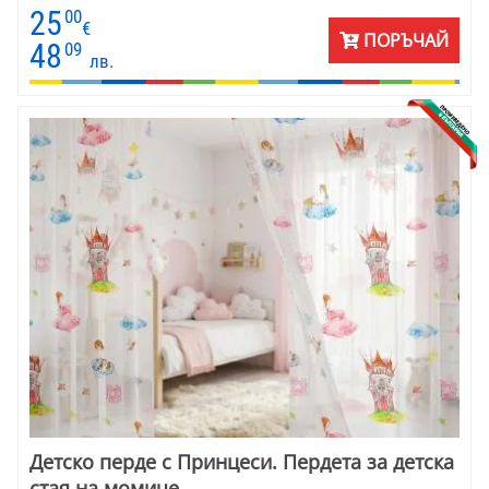
комбинират прекрасно с плътни завеси в зената гама - о екрю
25
00
до много тъмно кафяви. Чудесно се съчетават с мебели от
€
ПОРЪЧАЙ
масив, декоративни възглавнички със земни цветове и
48
09
лв.
официални покривки за маса. Цената е на готово перде
височина 200 см и ширина 170 см. Налично е само 1 перде.
Детско перде с Принцеси. Пердета за детска
стая на момиче