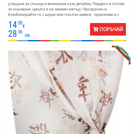
усещане за слънце и внимание към детайла. Пердето е готово
за окачване, цената е на линеен метър. Прозрачно е.
Комбинирайте го с щори или плътни завеси - оранжеви и с
бежово-кафява гама.
14
50
€
ПОРЪЧАЙ
28
36
лв.