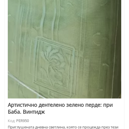
Артистично дентелено зелено перде: при
Баба. Винтидж
Код:
PER950
Приглушената дневна светлина, която се процежда през тези