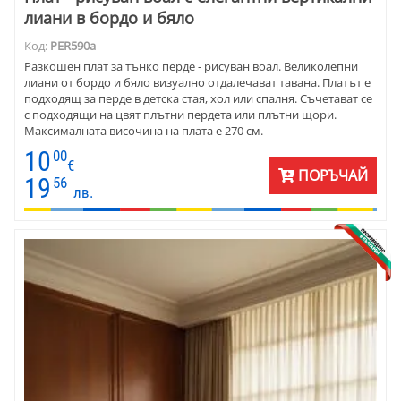
лиани в бордо и бяло
Код:
PER590а
Разкошен плат за тънко перде - рисуван воал. Великолепни
лиани от бордо и бяло визуално отдалечават тавана. Платът е
подходящ за перде в детска стая, хол или спалня. Съчетават се
с подходящи на цвят плътни пердета или плътни щори.
Максималната височина на плата е 270 см.
10
00
€
ПОРЪЧАЙ
19
56
лв.