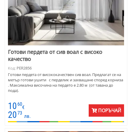
Готови пердета от сив воал с високо
качество
Код:
PER2856
Готови пердета от висококачествен сив воал. Предлагат се на
метър готови ушити с перделик и захващане според корниза
. Максимална височина на пердето е 2.80 м (от тавана до
пода).
10
60
€
ПОРЪЧАЙ
20
73
лв.