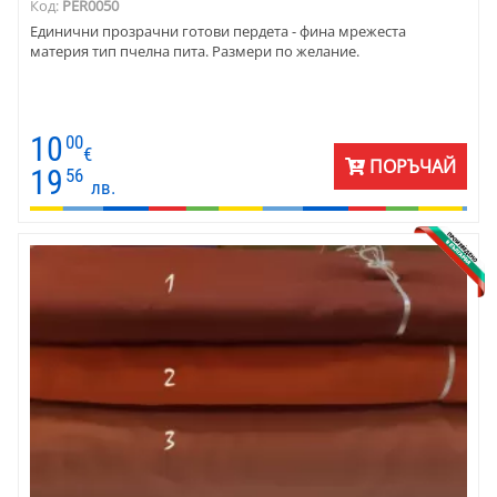
Код:
PER0050
Единични прозрачни готови пердета - фина мрежеста
материя тип пчелна пита. Размери по желание.
10
00
€
ПОРЪЧАЙ
19
56
лв.