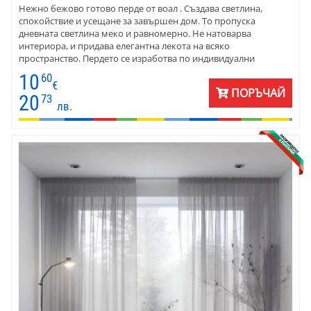
Нежно бежово готово перде от воал . Създава светлина,
спокойствие и усещане за завършен дом. То пропуска
дневната светлина меко и равномерно. Не натоварва
интериора, и придава елегантна лекота на всяко
пространство. Пердето се изработва по индивидуални
размери, с пришит перделик и готово за окачване –
10
60
практично решение за хора, които ценят визията и
€
ПОРЪЧАЙ
удобството. Подходящо за домове, в които уютът е на първо
20
73
лв.
място.