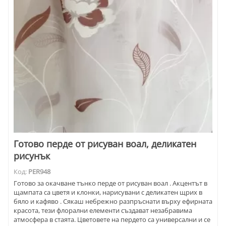
Готово перде от рисуван воал, деликатен
рисунък
Код:
PER948
Готово за окачване тънко перде от рисуван воал . Акцентът в
щампата са цветя и клонки, нарисувани с деликатен щрих в
бяло и кафяво . Сякаш небрежно разпръснати върху ефирната
красота, тези флорални елементи създават незабравима
атмосфера в стаята. Цветовете на пердето са универсални и се