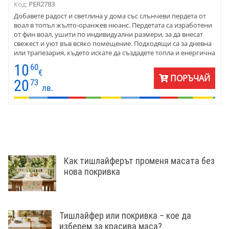
Код:
PER2783
Добавете радост и светлина у дома със слънчеви пердета от
воал в топъл жълто-оранжев нюанс. Пердетата са изработени
от фин воал, ушити по индивидуални размери, за да внесат
свежест и уют във всяко помещение. Подходящи са за дневна
или трапезария, където искате да създадете топла и енергична
атмосфера. Цвят номер 10 на общата снимка.
10
60
€
ПОРЪЧАЙ
20
73
лв.
Как тишлайферът променя масата без
нова покривка
Тишлайфер или покривка – кое да
изберем за красива маса?