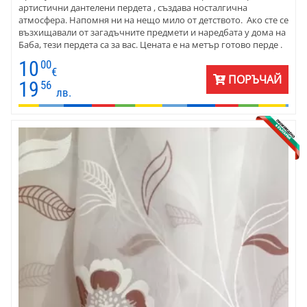
артистични дантелени пердета , създава носталгична
атмосфера. Напомня ни на нещо мило от детството. Ако сте се
възхищавали от загадъчните предмети и наредбата у дома на
Баба, тези пердета са за вас. Цената е на метър готово перде .
10
00
€
ПОРЪЧАЙ
19
56
лв.