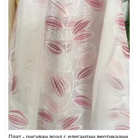
Плат - рисуван воал с елегантни вертикални