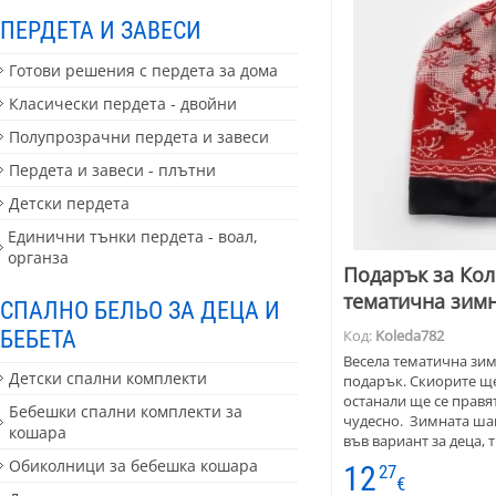
ПЕРДЕТА И ЗАВЕСИ
Готови решения с пердета за дома
Класически пердета - двойни
Полупрозрачни пердета и завеси
Пердета и завеси - плътни
Детски пердета
Единични тънки пердета - воал,
органза
Подарък за Кол
тематична зим
СПАЛНО БЕЛЬО ЗА ДЕЦА И
БЕБЕТА
Код:
Koleda782
Весела тематична зим
Детски спални комплекти
подарък. Скиорите ще
останали ще се правя
Бебешки спални комплекти за
чудесно. Зимната шап
кошара
във вариант за деца,
мъже.
Обиколници за бебешка кошара
12
27
€