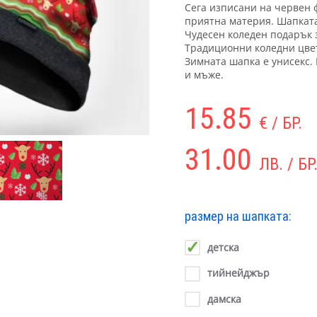
Сега изписани на червен 
приятна материя. Шапката
Чудесен коледен подарък 
Традиционни коледни цве
Зимната шапка е унисекс.
и мъже.
15.85
€ / БР.
31.00
ЛВ. / БР
размер на шапката:
детска
тийнейджър
дамска