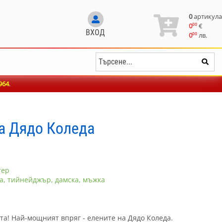
0
артикула
00
0
€
ВХОД
00
0
лв.
964
.
на Дядо Коледа
тер
а, тийнейджър, дамска, мъжка
та! Най-мощният впряг - елените на Дядо Коледа.