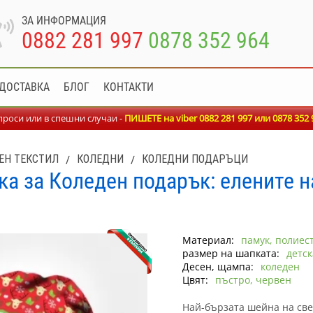
ЗА ИНФОРМАЦИЯ
0882 281 997
0878 352 964
ДОСТАВКА
БЛОГ
КОНТАКТИ
роси или в спешни случаи -
ПИШЕТЕ на viber 0882 281 997 или
0878 352 
ЕН ТЕКСТИЛ
/
КОЛЕДНИ
/
КОЛЕДНИ ПОДАРЪЦИ
а за Коледен подарък: елените 
Материал:
памук, полиес
размер на шапката:
детск
Десен, щампа:
коледен
Цвят:
пъстро, червен
Най-бързата шейна на све