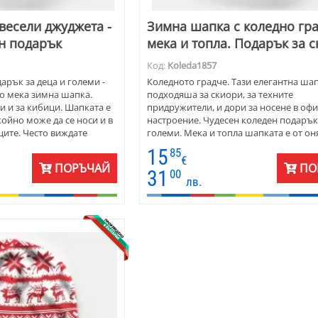
весели джуджета -
Зимна шапка с коледно гра
н подарък
мека и топла. Подарък за 
Код:
Koleda1857
арък за деца и големи -
Коледното градче. Тази елегантна шап
о мека зимна шапка.
подходяша за скиори, за техните
и и за кибици. Шапката е
придружители, и дори за носене в офи
койно може да се носи и в
настроение. Чудесен коледен подарък 
ите. Често виждате
големи. Мека и топла шапката е от оня
да се разхождат с тях -
който кара да посегнете и да я вземете
15
85
апка. Хорото на
Традиционни коледни цветове, къщич
€
ПОРЪЧАЙ
ПО
адва всеки! Зимната
слезли от картина! Зимната шапка е у
31
00
лв.
лага се във вариант за
Предлага се във вариант за деца, тий
жени и мъже
жени и мъже.