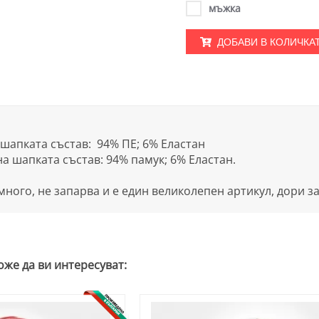
мъжка
ДОБАВИ В КОЛИЧКА
шапката състав: 94% ПЕ; 6% Eластан
а шапката състав: 94% памук; 6% Eластан.
ного, не запарва и е един великолепен артикул, дори за
оже да ви интересуват: