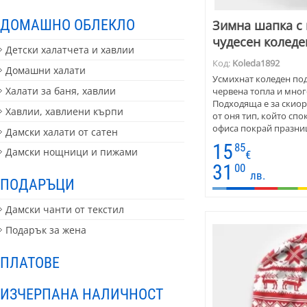
ДОМАШНО ОБЛЕКЛО
Зимна шапка с 
чудесен коледе
Детски халатчета и хавлии
Код:
Koleda1892
Домашни халати
Усмихнат коледен под
Халати за баня, хавлии
червена топла и мног
Подходяща е за скиор
Хавлии, хавлиени кърпи
от оня тип, който спо
офиса покрай празниц
Дамски халати от сатен
млади ИТ специалисти 
15
85
Дамски нощници и пижами
подарете им такава ш
€
джуджетата ще ще зар
31
00
лв.
шапка е унисекс. Пред
ПОДАРЪЦИ
деца, тийнейджири, 
Дамски чанти от текстил
Подарък за жена
ПЛАТОВЕ
ИЗЧЕРПАНА НАЛИЧНОСТ