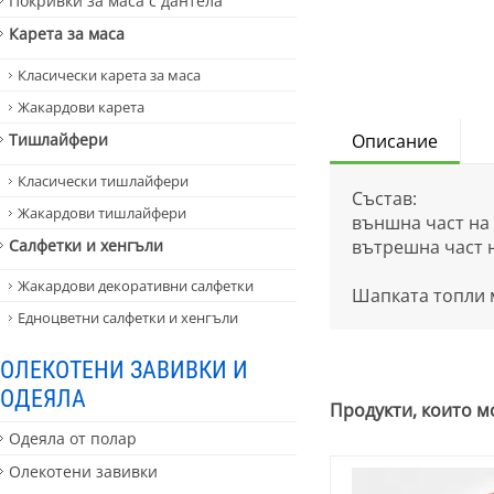
Покривки за маса с дантела
Карета за маса
Класически карета за маса
Жакардови карета
Тишлайфери
Описание
Класически тишлайфери
Състав:
Жакардови тишлайфери
външна част на 
Салфетки и хенгъли
вътрешна част н
Жакардови декоративни салфетки
Шапката топли м
Едноцветни салфетки и хенгъли
ОЛЕКОТЕНИ ЗАВИВКИ И
ОДЕЯЛА
Продукти, които м
Одеяла от полар
Олекотени завивки