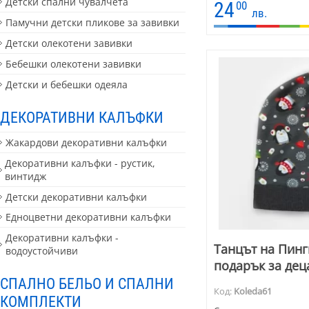
Детски спални чувалчета
24
00
лв.
Памучни детски пликове за завивки
Детски олекотени завивки
Бебешки олекотени завивки
Детски и бебешки одеяла
ДЕКОРАТИВНИ КАЛЪФКИ
Жакардови декоративни калъфки
Декоративни калъфки - рустик,
винтидж
Детски декоративни калъфки
Едноцветни декоративни калъфки
Декоративни калъфки -
Танцът на Пинг
водоустойчиви
подарък за дец
СПАЛНО БЕЛЬО И СПАЛНИ
Код:
Koleda61
КОМПЛЕКТИ