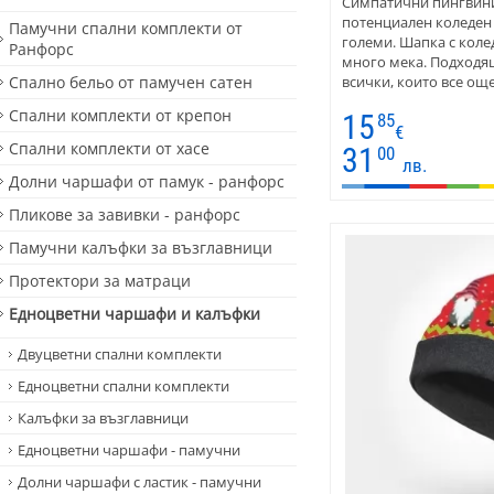
Симпатични пингвини
потенциален коледен 
Памучни спални комплекти от
големи. Шапка с коле
Ранфорс
много мека. Подходящ
Спално бельо от памучен сатен
всички, които все още
дишаща, не запарва и
Спални комплекти от крепон
15
85
празниците. Често ви
€
разхождат с тях - под
Спални комплекти от хасе
31
00
Танцът на смешния П
лв.
Долни чаршафи от памук - ранфорс
всеки! Зимната шапка 
във вариант за деца,
Пликове за завивки - ранфорс
мъже
Памучни калъфки за възглавници
Протектори за матраци
Едноцветни чаршафи и калъфки
Двуцветни спални комплекти
Едноцветни спални комплекти
Калъфки за възглавници
Едноцветни чаршафи - памучни
Долни чаршафи с ластик - памучни