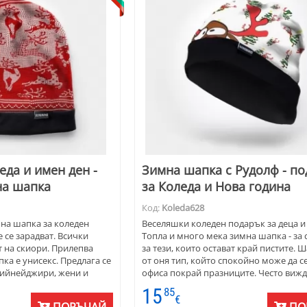
еда и имен ден -
Зимна шапка с Рудолф - п
на шапка
за Коледа и Нова година
Код:
Koleda628
на шапка за коледен
Веселяшки коледен подарък за деца и
 се зарадват. Всички
Топла и много мека зимна шапка - за 
т на скиори. Прилепва
за тези, които остават край пистите. 
ка е унисекс. Предлага се
от оня тип, който спокойно може да се
 тийнейджири, жени и
офиса покрай празниците. Често вижд
млади ИТ специалисти да се разхождат 
15
85
Широко усмихнатият елен Рудолф ще 
€