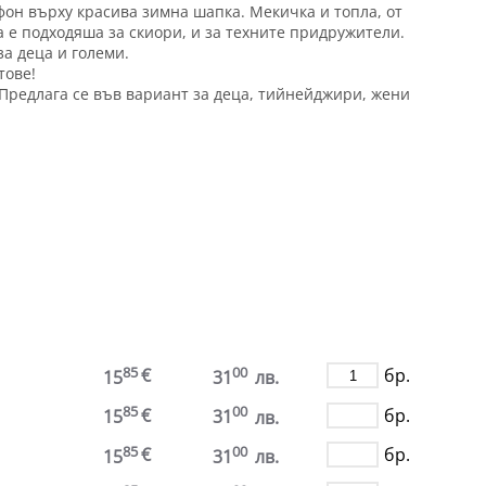
фон върху красива зимна шапка. Мекичка и топла, от
 е подходяша за скиори, и за техните придружители.
за деца и големи.
тове!
 Предлага се във вариант за деца, тийнейджири, жени
.
85
00
€
бр.
15
31
лв.
85
00
€
бр.
15
31
лв.
85
00
€
бр.
15
31
лв.