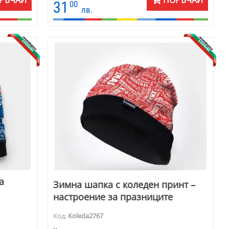
РЪЧАЙ
ПОРЪЧАЙ
лага се
31
00
лв.
ни и
а
Зимна шапка с коледен принт –
настроение за празниците
Код:
Koleda2767