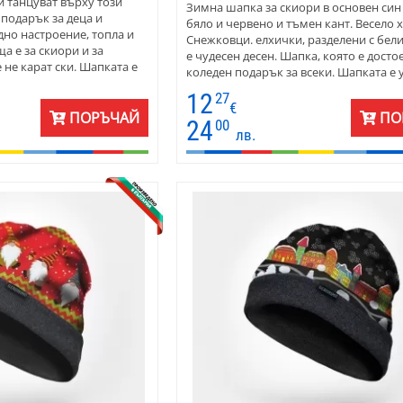
 танцуват върху този
Зимна шапка за скиори в основен син 
подарък за деца и
бяло и червено и тъмен кант. Весело 
дно настроение, топла и
Снежковци. елхички, разделени с бел
а е за скиори и за
е чудесен десен. Шапка, която е досто
 не карат ски. Шапката е
коледен подарък за всеки. Шапката е 
 се носи дори в офиса по
Предлага се във вариант за деца, тий
12
27
ждате млади хора да се
жени и мъже.
€
арете им такава шапка.
ПОРЪЧАЙ
ПО
24
00
ингвин ще ще зарадва
лв.
е унисекс. Предлага се
 тийнейджири, жени и