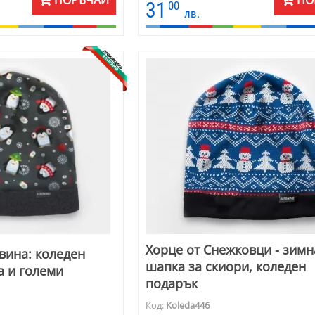
ПОРЪЧАЙ
ПО
всеки! Зимната шапка е унисекс. Пред
31
00
лв.
във вариант за деца, тийнейджири, же
мъже
Хорце от Снежковци - зимн
вина: коледен
шапка за скиори, коледен
а и големи
подарък
Код:
Koleda446