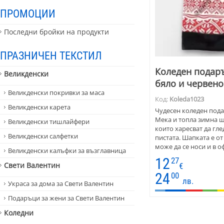
ПРОМОЦИИ
Последни бройки на продукти
ПРАЗНИЧЕН ТЕКСТИЛ
Коледен подаръ
Великденски
бяло и червено
Великденски покривки за маса
Код:
Koleda1023
Великденски карета
Чудесен коледен пода
Мека и топла зимна ша
Великденски тишлайфери
които харесват да гле
Великденски салфетки
пистата. Шапката е от
може да се носи и в 
Великденски калъфки за възглавница
Традиционни коледни
12
27
шейната на добрия ста
Свети Валентин
€
Зимната шапка е унис
24
00
лв.
вариант за деца, тий
Украса за дома за Свети Валентин
Подаръци за жени за Свети Валентин
Коледни