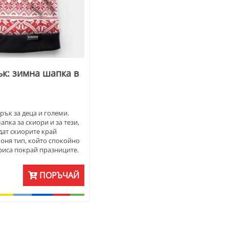
к: зимна шапка в
рък за деца и големи.
пка за скиори и за тези,
дат скиорите край
 оня тип, който спокойно
офиса покрай празниците.
 шевици, елени, чакащи
рец. и какво ли не още!
ПОРЪЧАЙ
екс. Предлага се във
нейджири, жени и мъже.