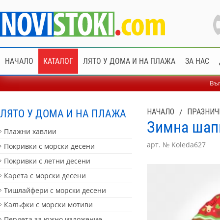
НАЧАЛО
КАТАЛОГ
ЛЯТО У ДОМА И НА ПЛАЖА
ЗА НАС
Въп
ЛЯТО У ДОМА И НА ПЛАЖА
НАЧАЛО
/
ПРАЗНИЧ
Зимна шапк
Плажни хавлии
арт. № Koleda627
Покривки с морски десени
Покривки с летни десени
Карета с морски десени
Тишлайфери с морски десени
Калъфки с морски мотиви
Пердета за южно изложение