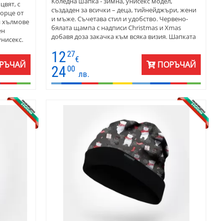
Коледна шапка - зимна, унисекс модел,
цвят, с
създаден за всички – деца, тийнейджъри, жени
хорце от
и мъже. Съчетава стил и удобство. Червено-
и хълмове
бялата щампа с надписи Christmas и Xmas
ен
добавя доза закачка към всяка визия. Шапката
унисекс.
е от мек памук с малка добавка на еластан -
нейджири,
12
27
материята гали кожата и осигурява комфорт
€
през студените дни. Независимо дали си на
РЪЧАЙ
ПОРЪЧАЙ
24
00
коледен пазар, снежна разходка или семейно
лв.
събиране, тази шапка ще внесе топлина,
усмивки и празничен дух.