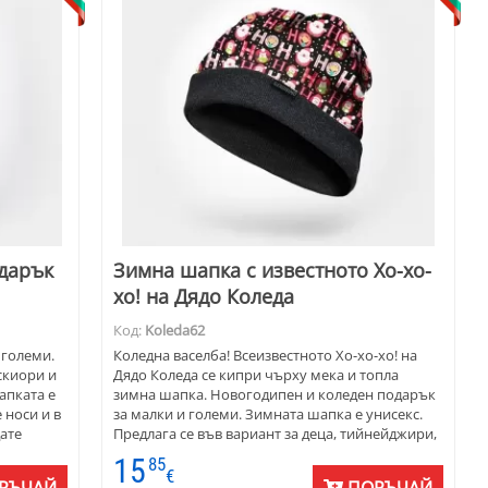
одарък
Зимна шапка с известното Хо-хо-
хо! на Дядо Коледа
Код:
Koleda62
 големи.
Коледна васелба! Всеизвестното Хо-хо-хо! на
скиори и
Дядо Коледа се кипри чърху мека и топла
Шапката е
зимна шапка. Новогодипен и коледен подарък
 носи и в
за малки и големи. Зимната шапка е унисекс.
ате
Предлага се във вариант за деца, тийнейджири,
с тях.
жени и мъже.
15
85
зарадва
€