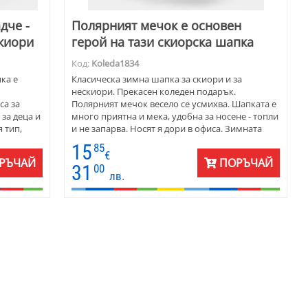
дче -
Полярният мечок е основен
скиори
герой на тази скиорска шапка
Код:
Koleda1834
ка е
Класическа зимна шапка за скиори и за
нескиори. Прекасен коледен подарък.
са за
Полярният мечок весело се усмихва. Шапката е
за деца и
много приятна и мека, удобна за носене - топли
 тип,
и не запарва. Носят я дори в офиса. Зимната
.
шапка е унисекс. Предлага се във вариант за
15
85
ки като
деца, тийнейджири, жени и мъже.
€
РЪЧАЙ
ПОРЪЧАЙ
нисекс.
31
00
лв.
нейджири,