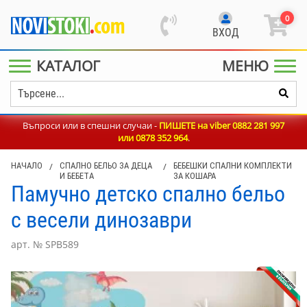
0
ВХОД
КАТАЛОГ
МЕНЮ
Въпроси или в спешни случаи -
ПИШЕТЕ на viber 0882 281 997
или
0878 352 964
.
НАЧАЛО
/
СПАЛНО БЕЛЬО ЗА ДЕЦА
/
БЕБЕШКИ СПАЛНИ КОМПЛЕКТИ
И БЕБЕТА
ЗА КОШАРА
Памучно детско спално бельо
с весели динозаври
арт. № SPB589