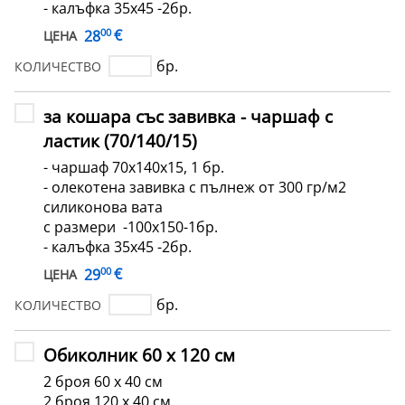
- калъфка 35х45 -2бр.
00
€
28
ЦЕНА
бр.
КОЛИЧЕСТВО
за кошара със завивка - чаршаф с
ластик (70/140/15)
- чаршаф 70х140х15, 1 бр.
- олекотена завивка с пълнеж от 300 гр/м2
силиконова вата
с размери -100x150-1бр.
- калъфка 35х45 -2бр.
00
€
29
ЦЕНА
бр.
КОЛИЧЕСТВО
Обиколник 60 х 120 см
2 броя 60 х 40 см
2 броя 120 х 40 см