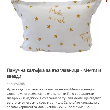
Памучна калъфка за възглавница - Мечти и
звезди
Код:
VAZ865
Чудесна детска калъфка за възглавница - Мечти и звезди.
Фонът е много деликатно екрю, почти бяло със златисти
звездички и надписи. Пожелание за хубави мечти ще следват
детето ви в неговите светли сънища. Съчетайте калъфката с
розови чаршафи за момиченца и сини - за момченца.