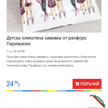
Детска олекотена завивка от ранфорс
Парижанки
Код:
BLN546
Пухкава олекотена завивка с красиви момичета. Елегантни
парижанки. Нека младата дама във вашето семейство
пожелае това. Ранфорс със силиконова вата
24
54
ПОРЪЧАЙ
€