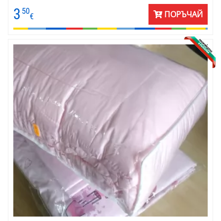
Материята е ранфор - памук 100%.
3
50
ПОРЪЧАЙ
€