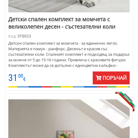
Детски спален комплект за момчета с
великолепен десен - състезателни коли
Код:
SPB923
Детски спален комплект за момчета - за единично легло.
Материята е памук - ранфорс. Десенът е красив със
състезателни коли. Спалният комплект е подходящ за подарък
за момче от 5 до 15-16 години. Привлича с красивите фигури.
Комплектът може да се допълни с едноцветни калъфки -
червени, сиви или бели.
31
00
ПОРЪЧАЙ
€