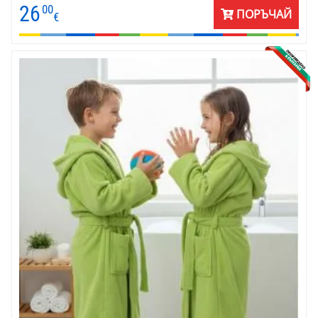
26
00
ПОРЪЧАЙ
€