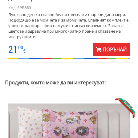
Код:
SPB589
Луксозно детско спално бельо с весели и шарени динозаври.
Подходящо е за момчета и за момичета. Спалният комплект е
ушит от ранфорс - фин памук и с ниска свиваемост. Запазва
цветове и здравина при многократно пране и спазване на
инструкциите.
21
00
ПОРЪЧАЙ
€
Продукти, които може да ви интересуват: