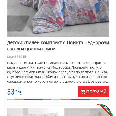
Детски спален комплект с Понита - еднорози
с дълги цветни гриви
Код:
SPB915
Памучен детски спален комплект за момичeнца с прекрасни
цветни картинки - памучен, български. Принцеси - понита -
еднорози с дълги цветни гриви препускат по леглото. Понита
се усмихват щастливо. Обич и топлина, чудесно излъчване от
чаршафите, които красят леглото в детската стая. Цветовете са
прекрасни - светъл фон и ярки гриви на понитата. Материята е
33
75
отлично качество - ранфорс.
ПОРЪЧАЙ
€