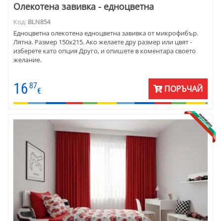
Олекотена завивка - едноцветна
Код:
BLN854
Едноцветна олекотена едноцветна завивка от микрофибър.
Лятна. Размер 150х215. Ако желаете дру размер или цвят -
изберете като опция Друго, и опишете в коментара своето
желание.
16
87
ПОРЪЧАЙ
€