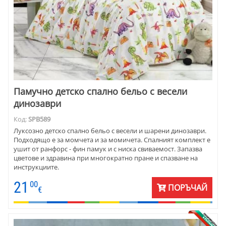
Памучно детско спално бельо с весели
динозаври
Код:
SPB589
Луксозно детско спално бельо с весели и шарени динозаври.
Подходящо е за момчета и за момичета. Спалният комплект е
ушит от ранфорс - фин памук и с ниска свиваемост. Запазва
цветове и здравина при многократно пране и спазване на
инструкциите.
21
00
ПОРЪЧАЙ
€