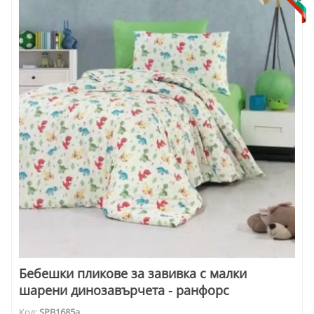
Бебешки пликове за завивка с малки
шарени динозавърчета - ранфорс
Код:
SPB1685а