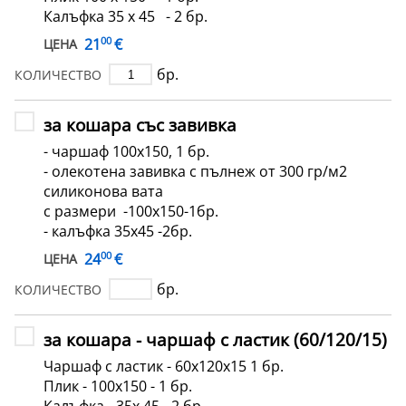
Калъфка 35 х 45 - 2 бр.
00
€
21
ЦЕНА
бр.
КОЛИЧЕСТВО
за кошара със завивка
- чаршаф 100x150, 1 бр.
- олекотена завивка с пълнеж от 300 гр/м2
силиконова вата
с размери -100x150-1бр.
- калъфка 35х45 -2бр.
00
€
24
ЦЕНА
бр.
КОЛИЧЕСТВО
за кошара - чаршаф с ластик (60/120/15)
Чаршаф с ластик - 60х120х15 1 бр.
Плик - 100х150 - 1 бр.
Калъфка - 35х 45 - 2 бр.