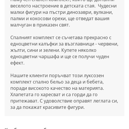
веселото настроение в детската стая. Чудесни
малки фигури на пъстри динозаври, вулкани,
палми и кокосови орехи, ще отведат вашия
малчуган в приказен свят.
Спалният комплект се съчетава прекрасно с
едноцветни калъфки за възглавници - червени,
жълти, сини и зелени. Купете няколко
едноцветни чаршафа и ще се получи чуден
ефект.
Нашите клиенти поръчват този луксозен
комплект спално бельо за деца и бебета,
поради високото качество на материята.
Хлапетата го харесват и са горди да го
притежават. С удоволствие оправят леглата си,
за да покажат красивите фигури.