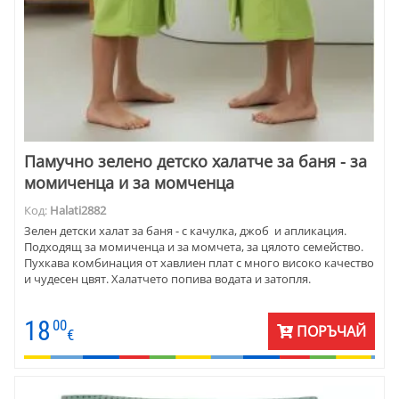
Памучно зелено детско халатче за баня - за
момиченца и за момченца
Код:
Halati2882
Зелен детски халат за баня - с качулка, джоб и апликация.
Подходящ за момиченца и за момчета, за цялото семейство.
Пухкава комбинация от хавлиен плат с много високо качество
и чудесен цвят. Халатчето попива водата и затопля.
18
00
ПОРЪЧАЙ
€