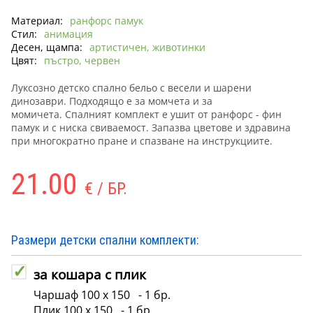
Материал:
ранфорс памук
Стил:
анимация
Десен, щампа:
артистичен, животинки
Цвят:
пъстро, червен
Луксозно детско спално бельо с весели и шарени
динозаври. Подходящо е за момчета и за
момичета. Спалният комплект е ушит от ранфорс - фин
памук и с ниска свиваемост. Запазва цветове и здравина
при многократно пране и спазване на инструкциите.
21.00
€ / БР.
Размери детски спални комплекти:
за кошара с плик
Чаршаф 100 х 150 - 1 бр.
Плик 100 х 150 - 1 бр.