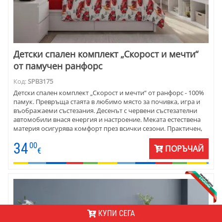
Детски спален комплект „Скорост и мечти“
от памучен ранфорс
Код:
SPB3175
Детски спален комплект „Скорост и мечти“ от ранфорс - 100%
памук. Превръща стаята в любимо място за почивка, игра и
въображаеми състезания. Десенът с червени състезателни
автомобили внася енергия и настроение. Меката естествена
материя осигурява комфорт през всички сезони. Практичен,
свеж и впечатляващ избор за детска стая с характер.
34
00
ПОРЪЧАЙ
€
КУПИ СЕГА