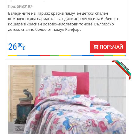
Код:
SPB0197
Балерините на Париж: красив памучен детски спален
комплект в два варианта - за единично легло и за бебешка
кошара в красиви розово--виолетови тонове. Българско
детско спално бельо от памук Ранфорс
26
00
ПОРЪЧАЙ
€