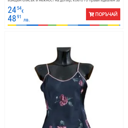
нощно облекло. Той е лек и лесен за поддръжка, осигурявайки
24
54
както практичност, така и изисканост.
€
ПОРЪЧАЙ
48
91
лв.