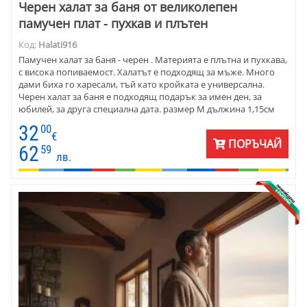
Черен халат за баня от великолепен
памучен плат - пухкав и плътен
Код:
Halati916
Памучен халат за баня - черен . Материята е плътна и пухкава,
с висока попиваемост. Халатът е подходящ за мъже. Много
дами биха го харесали, тъй като кройката е универсална.
Черен халат за баня е подходящ подарък за имен ден, за
юбилей, за друга специална дата. размер М дължина 1,15см
размер L дължина 1,25см размер XL дължина 1,30см размер
32
00
ХXLдължина 1,30см
€
ПОРЪЧАЙ
62
59
лв.