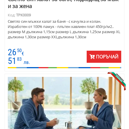
и за жена
Код:
TPK0009
Светло син мъжки халат за баня - с качулка и колан.
Изработен от 100% памук - плътен хавлиен плат 450гр/м2..
размер М дължина 1,15см размер L дължина 1,25см размер XL
дължина 1,30см размер ХXLдължина 1,30см
26
50
€
ПОРЪЧАЙ
51
83
лв.