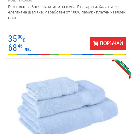
Бял халат за баня - за мъж и за жена. Български. Халатът е с
елегантна шал яка. Изработен от 100% памук - плътен хавлиен
плат.
35
00
€
ПОРЪЧАЙ
68
45
лв.