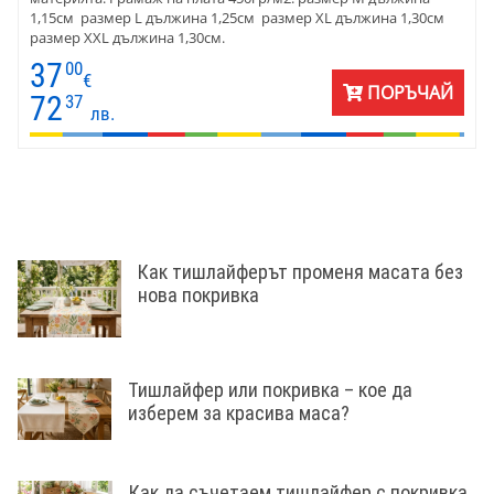
1,15см размер L дължина 1,25см размер XL дължина 1,30см
размер XXL дължина 1,30см.
37
00
€
ПОРЪЧАЙ
72
37
лв.
Как тишлайферът променя масата без
нова покривка
Тишлайфер или покривка – кое да
изберем за красива маса?
Как да съчетаем тишлайфер с покривка,