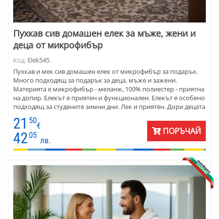
Пухкав сив домашен елек за мъже, жени и
деца от микрофибър
Код:
Elek545
Пухкав и мек сив домашен елек от микрофибър за подарък.
Много подходящ за подарък за деца, мъже и зажени.
Материята е микрофибър - меланж, 100% полиестер - приятна
на допир. Елекът е приятен и функционален. Елекът е особено
подходящ за студените зимни дни. Лек и приятен. Дори децата
го носят с удоволствие.
21
50
€
ПОРЪЧАЙ
42
05
лв.