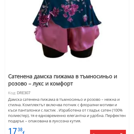
Сатенена дамска пижама в тъмносиньо и
розово – лукс и комфорт
Код:
DRE307
Дамска сатенена пижама в тъмносиньо и розово – нежна и
стилна. Комплектът включва потник с флорални мотиви и
къси панталонки с ластик . Изработена от гладък сатен (100%
полиестер), тя е едновременно елегантна и удобна. Перфектен
подарък – опакована в луксозна кутия.
17
38
€