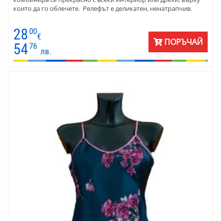
които да го облечете. Релефът е деликатен, ненатрапчив.
28
00
€
ПОРЪЧАЙ
54
76
лв.