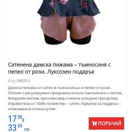
Сатенена дамска пижама – тъмносиня с
пепел от рози. Луксозен подарък
Код:
DRE512
Дамска пижама от сатен в тъмносиньо и пепел от рози .
Потник с регулируеми презрамки и къси панталонки с ластик.
Флорален мотив, луксозен вид и нежно усещане при допир.
Изработена от 100% полиестер – сатен. Идеална за подарък –
опакована в стилна кутия.
17
38
€
ПОРЪЧАЙ
33
99
лв.