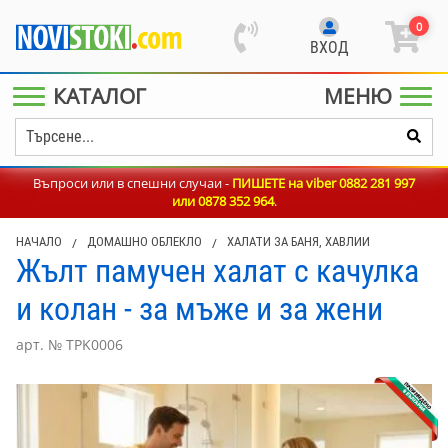
0
ВХОД
КАТАЛОГ
МЕНЮ
Въпроси или в спешни случаи -
ПИШЕТЕ на viber 0882 281 997
или
0878 352 964
.
НАЧАЛО
/
ДОМАШНО ОБЛЕКЛО
/
ХАЛАТИ ЗА БАНЯ, ХАВЛИИ
Жълт памучен халат с качулка
и колан - за мъже и за жени
арт. № TPK0006