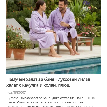
Памучен халат за баня - луксозен лилав
халат с качулка и колан, плюш
Код:
TPK0007
Луксозен лилав халат за баня, ушит от хавлиен плюш. 100%
памук. Отлично качество и висока попиваемост на
материята. Грамаж на плата 450гр/м2. размер М дължина