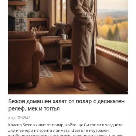
Бежов домашен халат от полар с деликатен
релеф, мек и топъл
Код:
TPK543
Красив бежов халат от полар, който ще Ви топли в хладните
дни и вечери на есента и зимата. Цветът е неутрален,
комбинира се прекрасно с всеки интериор или дрехи, върху