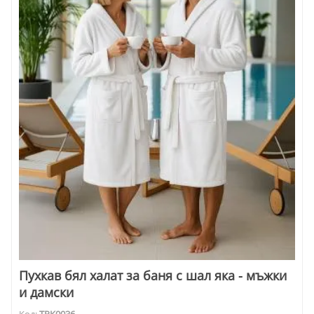
Пухкав бял халат за баня с шал яка - мъжки
и дамски
Код:
TPK0036