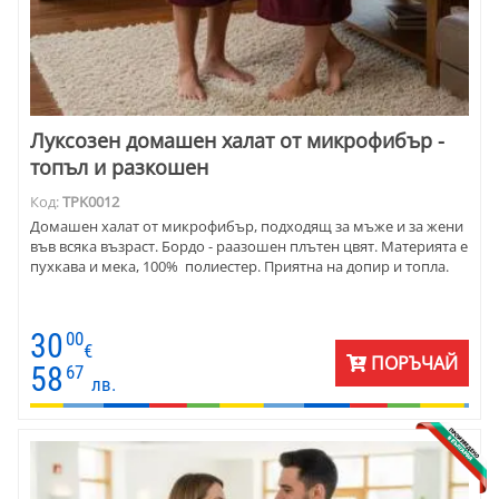
Луксозен домашен халат от микрофибър -
топъл и разкошен
Код:
TPK0012
Домашен халат от микрофибър, подходящ за мъже и за жени
във всяка възраст. Бордо - раазошен плътен цвят. Материята е
пухкава и мека, 100% полиестер. Приятна на допир и топла.
30
00
€
ПОРЪЧАЙ
58
67
лв.