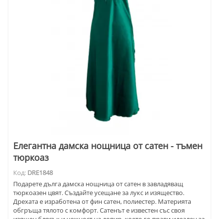
Елегантна дамска нощница от сатен - тъмен
тюркоаз
Код:
DRE1848
Подарете дълга дамска нощница от сатен в завладяващ
тюркоазен цвят. Създайте усещане за лукс и изящество.
Дрехата е изработена от фин сатен, полиестер. Материята
обгръща тялото с комфорт. Сатенът е известен със своя
изящен блясък и нежност на допир, което го прави идеален за