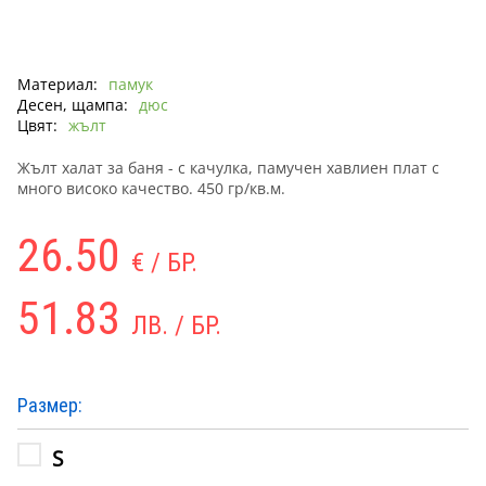
Материал:
памук
Десен, щампа:
дюс
Цвят:
жълт
Жълт халат за баня - с качулка, памучен хавлиен плат с
много високо качество. 450 гр/кв.м.
26.50
€ / БР.
51.83
ЛВ. / БР.
Размер:
S