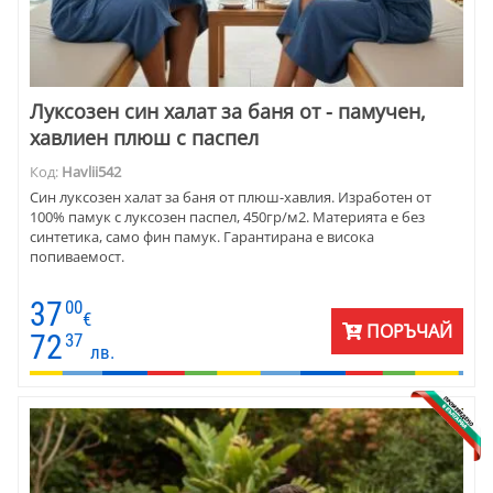
Луксозен син халат за баня от - памучен,
хавлиен плюш с паспел
Код:
Havlii542
Син луксозен халат за баня от плюш-хавлия. Изработен от
100% памук с луксозен паспел, 450гр/м2. Материята е без
синтетика, само фин памук. Гарантирана е висока
попиваемост.
37
00
€
ПОРЪЧАЙ
72
37
лв.