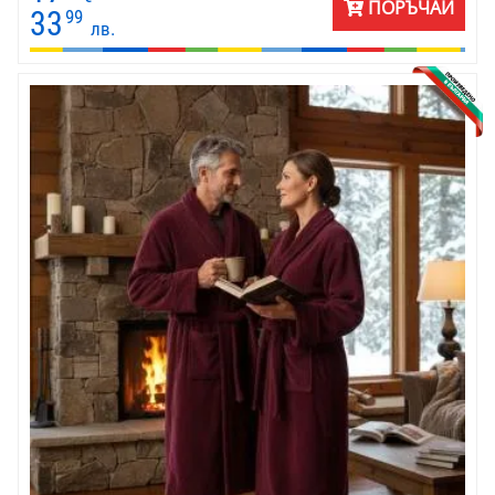
ПОРЪЧАЙ
33
99
лв.