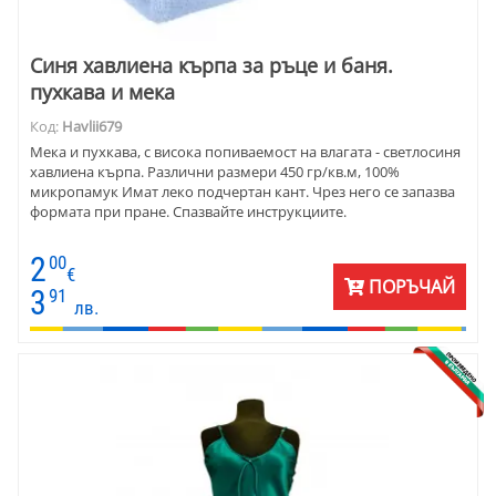
Синя хавлиена кърпа за ръце и баня.
пухкава и мека
Код:
Havlii679
Mекa и пухкава, с висока попиваемост на влагата - светлосиня
хавлиена кърпа. Различни размери 450 гр/кв.м, 100%
микропамук Имат леко подчертан кант. Чрез него се запазва
формата при пране. Спазвайте инструкциите.
2
00
€
ПОРЪЧАЙ
3
91
лв.