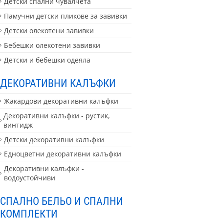
Детски спални чувалчета
Памучни детски пликове за завивки
Детски олекотени завивки
Бебешки олекотени завивки
Детски и бебешки одеяла
ДЕКОРАТИВНИ КАЛЪФКИ
Жакардови декоративни калъфки
Декоративни калъфки - рустик,
винтидж
Детски декоративни калъфки
Едноцветни декоративни калъфки
Декоративни калъфки -
водоустойчиви
СПАЛНО БЕЛЬО И СПАЛНИ
КОМПЛЕКТИ