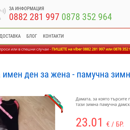
ЗА ИНФОРМАЦИЯ
0882 281 997
0878 352 964
ДОСТАВКА
БЛОГ
КОНТАКТИ
роси или в спешни случаи -
ПИШЕТЕ на viber 0882 281 997 или
0878 352 
 имен ден за жена - памучна зим
Дамата, за която търсите 
тази зимна памучна дамс
23.01
€ / БР.