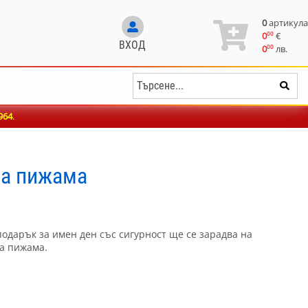
0
артикула
00
0
€
ВХОД
00
0
лв.
964
.
на пижама
подарък за имен ден със сигурност ще се зарадва на
ка пижама.