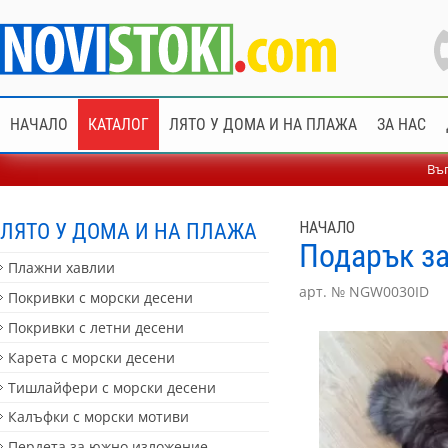
НАЧАЛО
КАТАЛОГ
ЛЯТО У ДОМА И НА ПЛАЖА
ЗА НАС
Въп
ЛЯТО У ДОМА И НА ПЛАЖА
НАЧАЛО
Подарък за
Плажни хавлии
арт. № NGW0030ID
Покривки с морски десени
Покривки с летни десени
Карета с морски десени
Тишлайфери с морски десени
Калъфки с морски мотиви
Пердета за южно изложение