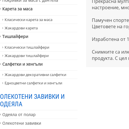
Покривки за маса с дантела
Прекрасна мулти
настроение, мн
Карета за маса
Класически карета за маса
Памучен спортен
Цветовете на го
Жакардови карета
Тишлайфери
Изработена от 
Класически тишлайфери
Снимките са илю
Жакардови тишлайфери
продукта. С цел
Салфетки и хенгъли
Жакардови декоративни салфетки
Едноцветни салфетки и хенгъли
ОЛЕКОТЕНИ ЗАВИВКИ И
ОДЕЯЛА
Одеяла от полар
Олекотени завивки