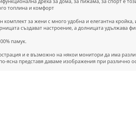
функционална дреха за дома, за пижама, за спорт е тоз
ого топлина и комфорт
 комплект за жени с много удобна и елегантна кройка, 
рницата създават настроение, а долницата удължава фи
100% памук.
страция и е възможно на някои монитори да има разлика
 по-ясна представя даваме изображения при различно о