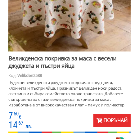
Великденска покривка за маса с весели
джуджета и пъстри яйца
Код:
Velikden2588
Чудесни великденски джуджета подскачат сред цветя,
клончета и пъстри яйца. Празникът Великден носи радост,
светлина и събира семейството около трапезата. Добавете
съвършенство с тази великденска покривка за маса .
Изработена е от висококачествен плат – памук и полиестер.
Материята е плътна, устойчива. Пада чудесно и се поддържа
7
50
лесно.
€
ПОРЪЧАЙ
14
67
лв.