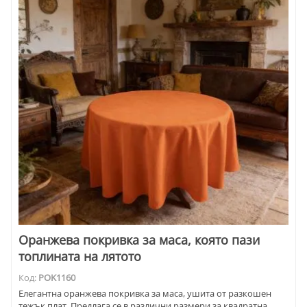
Оранжева покривка за маса, която пази
топлината на лятото
Код:
POK1160
Елегантна оранжева покривка за маса, ушита от разкошен
тежък плат. Предлага се в различни размери за квадратна,