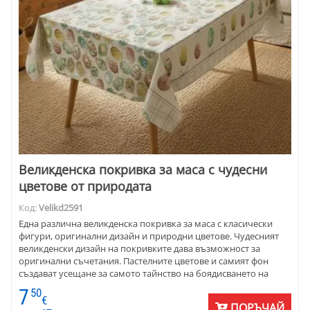
Великденска покривка за маса с чудесни
цветове от природата
Код:
Velikd2591
Една различна великденска покривка за маса с класически
фигури, оригинални дизайн и природни цветове. Чудесният
великденски дизайн на покривките дава възможност за
оригинални съчетания. Пастелните цветове и самият фон
създават усещане за самото тайнство на боядисването на
яйцата с природни багри. Покривките се предлагат в различни
7
50
форми и размери. Комбинират се чудесно с едноцветни
€
ПОРЪЧАЙ