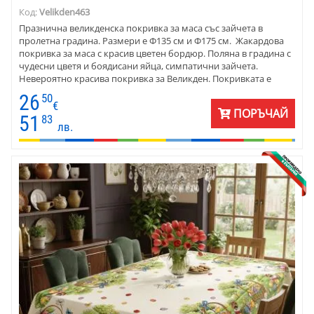
Код:
Velikden463
Празнична великденска покривка за маса със зайчета в
пролетна градина. Размери е Ф135 см и Ф175 см. Жакардова
покривка за маса с красив цветен бордюр. Поляна в градина с
чудесни цветя и боядисани яйца, симпатични зайчета.
Невероятно красива покривка за Великден. Покривката е
изработена от жакард - памук и полиестер. Цветовете внасят
26
50
слънчева пролетна светлина в стаята.
€
ПОРЪЧАЙ
51
83
лв.