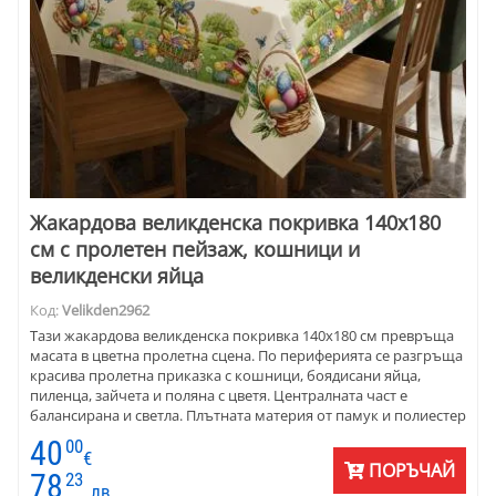
Жакардова великденска покривка 140х180
см с пролетен пейзаж, кошници и
великденски яйца
Код:
Velikden2962
Тази жакардова великденска покривка 140х180 см превръща
масата в цветна пролетна сцена. По периферията се разгръща
красива пролетна приказка с кошници, боядисани яйца,
пиленца, зайчета и поляна с цветя. Централната част е
балансирана и светла. Плътната материя от памук и полиестер
придава тежест. Дипли се красиво, без да създава усещане за
40
00
твърдост. Покривката се поддържа лесно и е практичен избор
€
ПОРЪЧАЙ
за празнична трапеза, семеен обяд или специална украса,
78
23
лв.
която съчетава традиция и усет към съвременен уют.