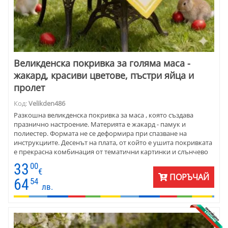
Великденска покривка за голяма маса -
жакард, красиви цветове, пъстри яйца и
пролет
Код:
Velikden486
Разкошна великденска покривка за маса , която създава
празнично настроение. Материята е жакард - памук и
полиестер. Формата не се деформира при спазване на
инструкциите. Десенът на плата, от който е ушита покривката
е прекрасна комбинация от тематични картинки и слънчево
жълто. Цветя, боядисани яйца, малки жълтурковци и много
33
00
настроение - това е великденската покривка.
€
ПОРЪЧАЙ
64
54
лв.