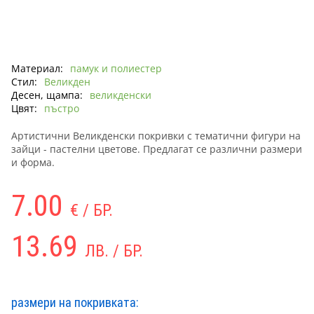
Материал:
памук и полиестер
Стил:
Великден
Десен, щампа:
великденски
Цвят:
пъстро
Артистични Великденски покривки с тематични фигури на
зайци - пастелни цветове. Предлагат се различни размери
и форма.
7.00
€ / БР.
13.69
ЛВ. / БР.
размери на покривката: