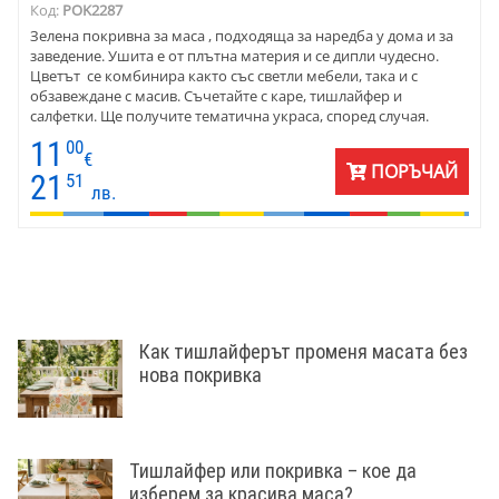
Код:
POK2287
Зелена покривна за маса , подходяща за наредба у дома и за
заведение. Ушита е от плътна материя и се дипли чудесно.
Цветът се комбинира както със светли мебели, така и с
обзавеждане с масив. Съчетайте с каре, тишлайфер и
салфетки. Ще получите тематична украса, според случая.
Разгледайте колекцията карета от жакард, за да изберете
11
00
допълнение. Жакардови калъфки също се вписват прекрасно.
€
ПОРЪЧАЙ
Покривката е ушита от полиестер и се поддържа лесно.
21
51
лв.
Покривката се предлага се в различни размери и форма.
Подходяща е за дома, за заведения и клубове.
Как тишлайферът променя масата без
нова покривка
Тишлайфер или покривка – кое да
изберем за красива маса?