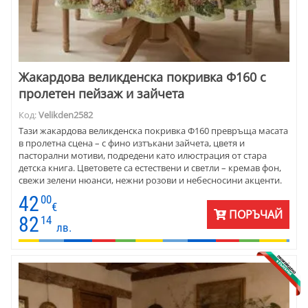
Жакардова великденска покривка Ф160 с
пролетен пейзаж и зайчета
Код:
Velikden2582
Тази жакардова великденска покривка Ф160 превръща масата
в пролетна сцена – с фино изтъкани зайчета, цветя и
пасторални мотиви, подредени като илюстрация от стара
детска книга. Цветовете са естествени и светли – кремав фон,
свежи зелени нюанси, нежни розови и небесносини акценти.
Плътната жакардова материя от памук и полиестер пада
42
00
тежко и красиво, оформя елегантни дипли и създава усещане
€
ПОРЪЧАЙ
за качество. Подходяща е за празнична трапеза, сезонна
82
14
лв.
декорация или пролетен акцент в класически интериор.