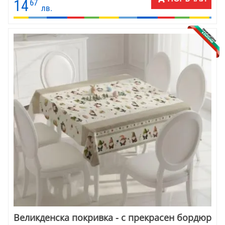
декоративни калъфки и салфетки за сервиране. Бъдете себе си
14
67
лв.
и подредете своя дом.
Великденска покривка - с прекрасен бордюр