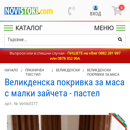
0
ВХОД
КАТАЛОГ
МЕНЮ
Въпроси или в спешни случаи -
ПИШЕТЕ на viber 0882 281 997
или
0878 352 964
.
НАЧАЛО
/
ПРАЗНИЧЕН
/
ВЕЛИКДЕНСКИ
/
ВЕЛИКДЕНСКИ
ТЕКСТИЛ
ПОКРИВКИ ЗА МАСА
Великденска покривка за маса
с малки зайчета - пастел
арт. № Velikd377