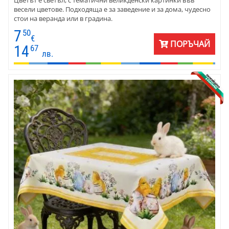
весели цветове. Подходяща е за заведение и за дома, чудесно
стои на веранда или в градина.
7
50
€
ПОРЪЧАЙ
14
67
лв.