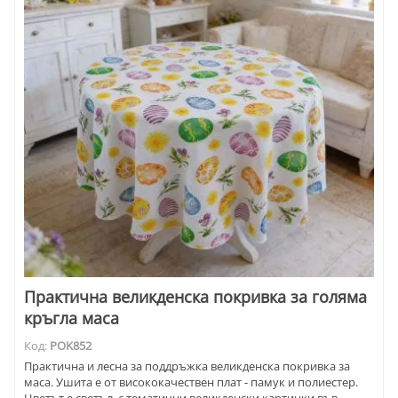
Практична великденска покривка за голяма
кръгла маса
Код:
POK852
Практична и лесна за поддръжка великденска покривка за
маса. Ушита е от висококачествен плат - памук и полиестер.
Цветът е светъл, с тематични великденски картинки във