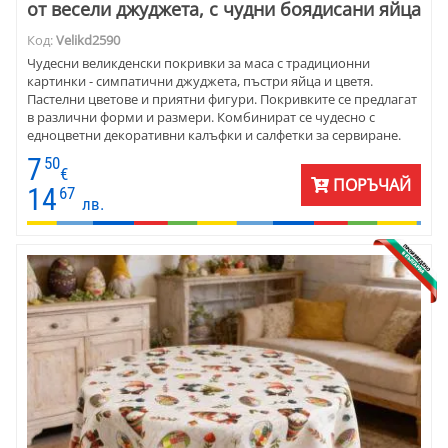
от весели джуджета, с чудни боядисани яйца
Код:
Velikd2590
Чудесни великденски покривки за маса с традиционни
картинки - симпатични джуджета, пъстри яйца и цветя.
Пастелни цветове и приятни фигури. Покривките се предлагат
в различни форми и размери. Комбинират се чудесно с
едноцветни декоративни калъфки и салфетки за сервиране.
Въображението ви може да се развихри и да промените
7
50
празнично своя дом.
€
ПОРЪЧАЙ
14
67
лв.