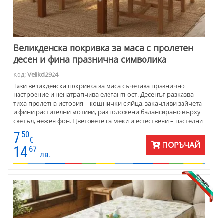
Великденска покривка за маса с пролетен
десен и фина празнична символика
Код:
Velikd2924
Тази великденска покривка за маса съчетава празнично
настроение и ненатрапчива елегантност. Десенът разказва
тиха пролетна история – кошнички с яйца, закачливи зайчета
и фини растителни мотиви, разположени балансирано върху
светъл, нежен фон. Цветовете са меки и естествени – пастелни
зелени, топли бежови и деликатни акценти, които допълват
7
50
интериора . Плътната материя от памук и полиестер пада
€
ПОРЪЧАЙ
красиво и оформя масата с леки, естествени дипли.
14
67
лв.
Подходяща е както за празнична трапеза, така и за по-дълго
сезонно използване.