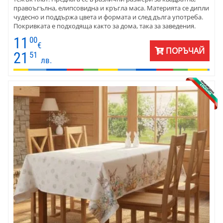
правоъгълна, елипсовидна и кръгла маса. Материята се дипли
чудесно и поддържа цвета и формата и след дълга употреба.
Покривката е подходяща както за дома, така за заведения.
Комбинирайте с тишлайфери, карета и салфетки от плат.
11
00
€
ПОРЪЧАЙ
21
51
лв.