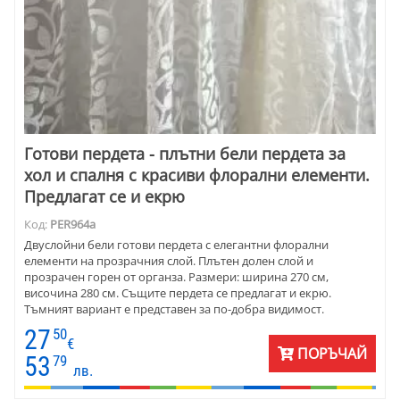
Готови пердета - плътни бели пердета за
хол и спалня с красиви флорални елементи.
Предлагат се и екрю
Код:
PER964a
Двуслойни бели готови пердета с елегантни флорални
елементи на прозрачния слой. Плътен долен слой и
прозрачен горен от органза. Размери: ширина 270 см,
височина 280 см. Същите пердета се предлагат и екрю.
Тъмният вариант е представен за по-добра видимост.
27
50
€
ПОРЪЧАЙ
53
79
лв.