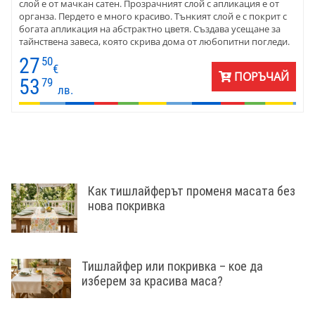
слой е от мачкан сатен. Прозрачният слой с апликация е от
органза. Пердето е много красиво. Тънкият слой е с покрит с
богата апликация на абстрактно цветя. Създава усещане за
тайнствена завеса, която скрива дома от любопитни погледи.
Има атмосфера на загадъчност. Пердето приглушава
27
50
светлината и дава допълнителен чар на стаята.
€
ПОРЪЧАЙ
53
79
лв.
Как тишлайферът променя масата без
нова покривка
Тишлайфер или покривка – кое да
изберем за красива маса?