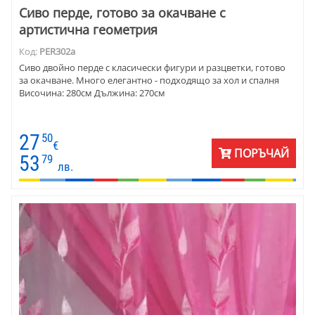
Сиво перде, готово за окачване с
артистична геометрия
Код:
PER302a
Сиво двойно перде с класически фигури и разцветки, готово
за окачване. Много елегантно - подходящо за хол и спалня
Височина: 280см Дължина: 270см
27
50
€
ПОРЪЧАЙ
53
79
лв.