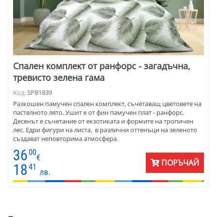
Спален комплект от ранфорс - загадъчна,
тревисто зелена гама
Код:
SPB1839
Разкошен памучен спален комплект, съчетаващ цветовете на
пастелното лято. Ушит е от фин памучен плат - ранфорс.
Десенът е съчетание от екзотиката и формите на тропичен
лес. Едри фигури на листа, в различни оттенъци на зеленото
създават неповторима атмосфера.
36
00
€
ПОРЪЧАЙ
18
41
лв.