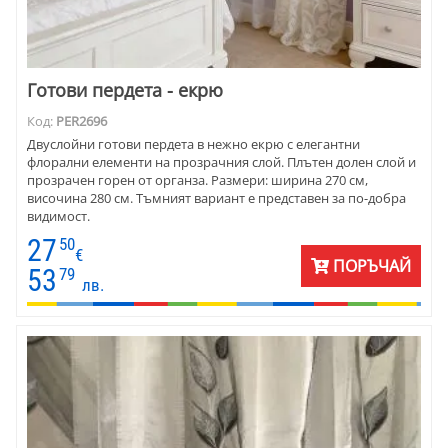
Готови пердета - екрю
Код:
PER2696
Двуслойни готови пердета в нежно екрю с елегантни
флорални елементи на прозрачния слой. Плътен долен слой и
прозрачен горен от органза. Размери: ширина 270 см,
височина 280 см. Тъмният вариант е представен за по-добра
видимост.
27
50
€
ПОРЪЧАЙ
53
79
лв.