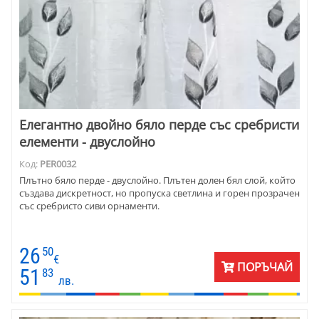
Елегантно двойно бяло перде със сребристи
елементи - двуслойно
Код:
PER0032
Плътно бяло перде - двуслойно. Плътен долен бял слой, който
създава дискретност, но пропуска светлина и горен прозрачен
със сребристо сиви орнаменти.
26
50
€
ПОРЪЧАЙ
51
83
лв.