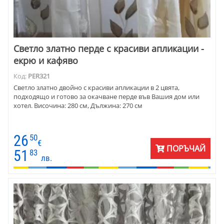
Светло златно перде с красиви апликации -
екрю и кафяво
Код:
PER321
Светло златно двойно с красиви апликации в 2 цвята,
подходящо и готово за окачване перде във Вашия дом или
хотел. Височина: 280 см, Дължина: 270 см
26
50
€
ПОРЪЧАЙ
51
83
лв.