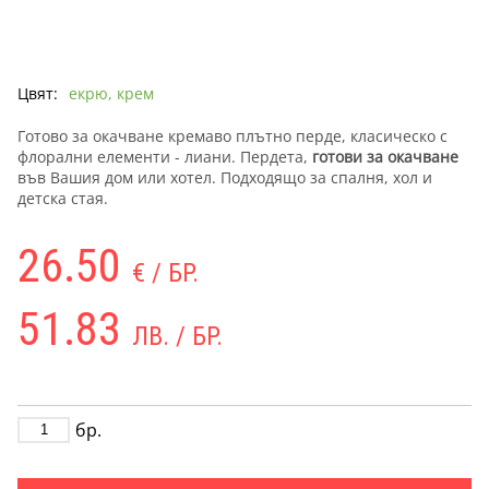
Цвят:
екрю, крем
Готово за окачване кремаво плътно перде, класическо с
флорални елементи - лиани. Пердета,
готови за окачване
във Вашия дом или хотел. Подходящо за спалня, хол и
детска стая.
26.50
€ / БР.
51.83
ЛВ. / БР.
бр.