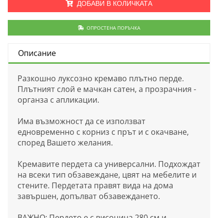
ДОБАВИ В КОЛИЧКАТА
ОПРОСТЕНА ПОРЪЧКА
Описание
Разкошно луксозно кремаво плътно перде.
Плътният слой е мачкан сатен, а прозрачния -
органза с апликации.
Има възможност да се използват
едновременно с корниз с прът и с окачване,
според Вашето желания.
Кремавите пердета са универсални. Подхождат
на всеки тип обзавеждане, цвят на мебелите и
стените. Пердетата правят вида на дома
завършен, допълват обзавеждането.
ВАЖНО: Пердето е с височина 280 см и