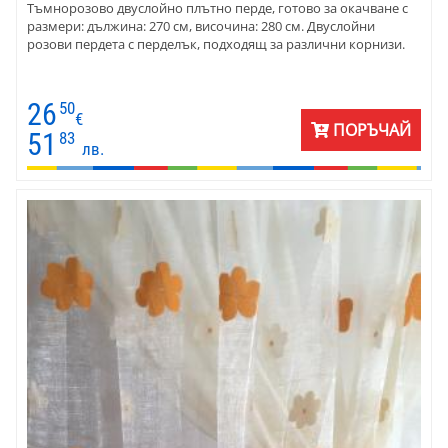
Тъмнорозово двуслойно плътно перде, готово за окачване с
размери: дължина: 270 см, височина: 280 см. Двуслойни
розови пердета с перделък, подходящ за различни корнизи.
26
50
€
ПОРЪЧАЙ
51
83
лв.