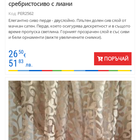
сребристосиво с лиани
Код:
PER2562
Елегантно сиво перде - двуслойно. Плътен долен сив слой от
мачкан сатен. Перде, което осигурява дискретност и в същото
време пропуска светлина. Горният прозрачен слой е със сиви
и бели орнаменти (вижте увеличените снимки).
26
50
€
ПОРЪЧАЙ
51
83
лв.