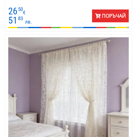
26
50
€
ПОРЪЧАЙ
51
83
лв.