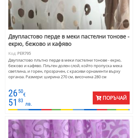
Двупластово перде в меки пастелни тонове -
екрю, бежово и кафяво
Код:
PER795
Двупластово плътно перде в меки пастелни тонове - екрю,
бежово и кафяво. Плътен долен слой, който пропуска мека
светлина, и горен, прозрачен, с красиви орнаменти върху
органза. Размери: ширина 270 см, височина 280 см
26
50
€
ПОРЪЧАЙ
51
83
лв.