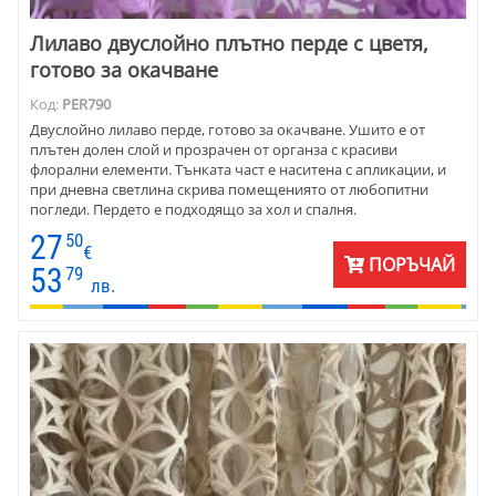
Лилаво двуслойно плътно перде с цветя,
готово за окачване
Код:
PER790
Двуслойно лилаво перде, готово за окачване. Ушито е от
плътен долен слой и прозрачен от органза с красиви
флорални елементи. Тънката част е наситена с апликации, и
при дневна светлина скрива помещениято от любопитни
погледи. Пердето е подходящо за хол и спалня.
27
50
€
ПОРЪЧАЙ
53
79
лв.