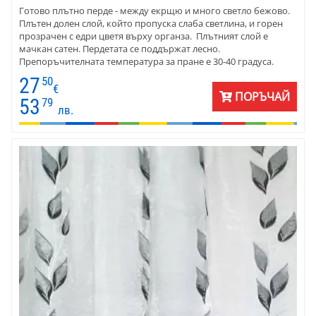
Готово плътно перде - между екрщю и много светло бежово.
Плътен долен слой, който пропуска слаба светлина, и горен
прозрачен с едри цветя върху органза. Плътният слой е
мачкан сатен. Пердетата се поддържат лесно.
Препоръчителната температура за пране е 30-40 градуса.
27
50
€
ПОРЪЧАЙ
53
79
лв.