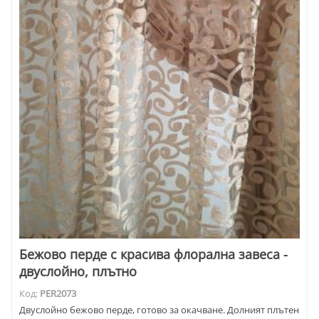
Бежово перде с красива флорална завеса -
двуслойно, плътно
Код:
PER2073
Двуслойно бежово перде, готово за окачване. Долният плътен