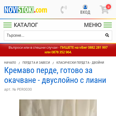
0
ВХОД
КАТАЛОГ
МЕНЮ
Въпроси или в спешни случаи -
ПИШЕТЕ на viber 0882 281 997
или
0878 352 964
.
НАЧАЛО
/
ПЕРДЕТА И ЗАВЕСИ
/
КЛАСИЧЕСКИ ПЕРДЕТА - ДВОЙНИ
Кремаво перде, готово за
окачване - двуслойно с лиани
арт. № PER0030