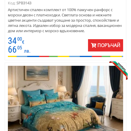
Код:
SPB3143
Артистичен спален комплект от 100% памучен ранфорс с
морски десен с платноходки. Светлата основа и нежните
цветни акценти създават усещане за простор, спокойствие и
лятна лекота. Идеален избор за модерна спалня, ваканционен
дом или интериор с морско вдъхновение.
34
00
€
ПОРЪЧАЙ
66
05
лв.