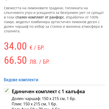
Свежестта на лимоновите градини, топлината на
слънчевото утро и усещането за безгрижен уют се срещат
в този
спален комплект от ранфорс
. Изработен от 100%
памук, моделът комбинира артистичен лимонов десен с
долен чаршаф по избор за стилна и жизнена атмосфера в
спалнята.
34.00
€ / БР.
66.50
ЛВ. / БР.
Видове комплекти:
Единичен комплект с 1 калъфка
Долен чаршаф: 150 х 215 см, 1 бр.
Плик: 150 х 215 см, 1 бр.