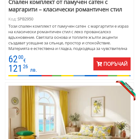
Спален комплект от памучен сатен с
маргарити – класически романтичен стил
Код:
SPB2950
Този спален комплект от памучен сатен с маргартити е израз
на класически романтичен стил с леко провансалско
вдъхновение. Светлата основа и топлите жълти акценти
създават усещане за слънце, простор и спокойствие.
Материята е естествена и гладка, подходяща за чувствителна
кожа и ежедневна употреба. Комплектът е отличен избор за
62
00
спалня, в която се търси светлина и мекота, без натрапчиви
€
ПОРЪЧАЙ
цветове. Подходящ е за хора, които държат на качеството и
121
26
лв.
естествените материи.