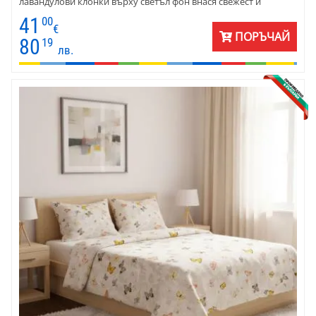
лавандулови клонки върху светъл фон внася свежест и
спокойствие в спалнята, превръщайки я в истинско кътче за
41
00
релакс. Спалният комплект се предлага в различни размери –
€
ПОРЪЧАЙ
от единично легло и легло тип приста до голяма спалня.
80
19
лв.
Подходящ за жени и мъже, които ценят комфорта и
естествената красота, той е идеалното решение за всеки дом,
търсещ стил и практичност.