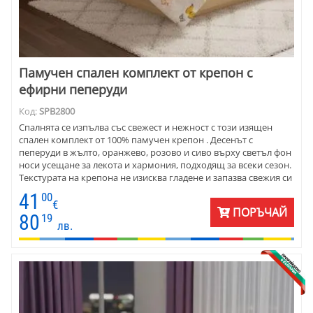
Памучен спален комплект от крепон с
ефирни пеперуди
Код:
SPB2800
Спалнята се изпълва със свежест и нежност с този изящен
спален комплект от 100% памучен крепон . Десенът с
пеперуди в жълто, оранжево, розово и сиво върху светъл фон
носи усещане за лекота и хармония, подходящ за всеки сезон.
Текстурата на крепона не изисква гладене и запазва свежия си
вид след всяко пране. Подходящ за различни размери легла –
41
00
от единично и тип „приста“ до голяма спалня. Перфектният
€
ПОРЪЧАЙ
избор за модерни жени и мъже, които търсят комбинация от
80
19
лв.
стил, комфорт и практичност в ежедневието си.