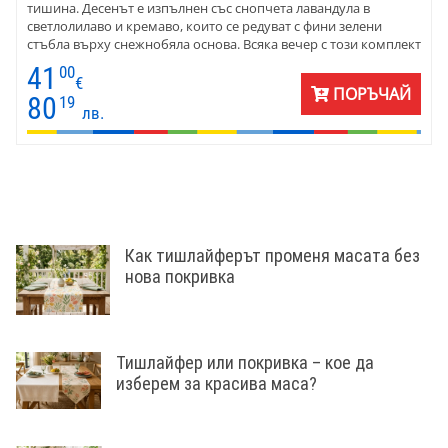
тишина. Десенът е изпълнен със снопчета лавандула в
светлолилаво и кремаво, които се редуват с фини зелени
стъбла върху снежнобяла основа. Всяка вечер с този комплект
е като разходка из ароматно поле в ранна лятна утрин.
41
00
€
ПОРЪЧАЙ
80
19
лв.
Как тишлайферът променя масата без
нова покривка
Тишлайфер или покривка – кое да
изберем за красива маса?