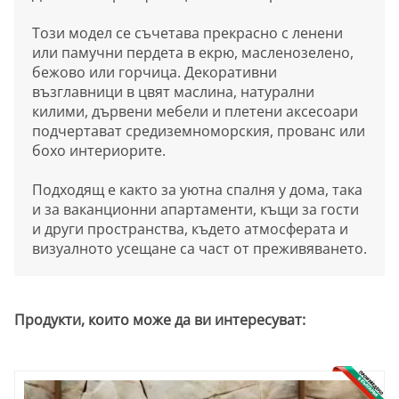
Този модел се съчетава прекрасно с ленени
или памучни пердета в екрю, масленозелено,
бежово или горчица. Декоративни
възглавници в цвят маслина, натурални
килими, дървени мебели и плетени аксесоари
подчертават средиземноморския, прованс или
бохо интериорите.
Подходящ е както за уютна спалня у дома, така
и за ваканционни апартаменти, къщи за гости
и други пространства, където атмосферата и
визуалното усещане са част от преживяването.
Продукти, които може да ви интересуват: