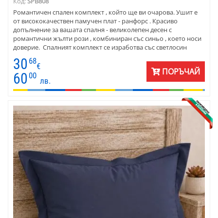
Код:
SPB808
Романтичен спален комплект , който ще ви очарова. Ушит е
от висококачествен памучен плат - ранфорс . Красиво
допълнение за вашата спалня - великолепен десен с
романтични жълти рози , комбиниран със синьо , което носи
доверие. Спалният комплект се изработва със светлосин
долен чаршаф . Съчетайте с допълнителни сини и жълти
30
68
едноцветни калъфки за възглавница . Изберете пердета от
€
ПОРЪЧАЙ
нежен воал.
60
00
лв.