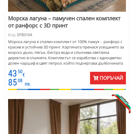
Морска лагуна – памучен спален комплект
от ранфорс с 3D принт
Код:
SPB3164
Морска лагуна е спален комплект от 100% памук - ранфорс с
красив и устойчив 3D принт. Картината пренася усещането за
морско дъно, пясък, бистра вода и слънчева светлина
директно в спалнята. Комплектът се изработва с едноцветен
долен чаршаф в цвят петрол, който подчертава дълбочината
на десена. Меката памучна материя осигурява комфорт през
43
50
всички сезони.
€
ПОРЪЧАЙ
85
08
лв.