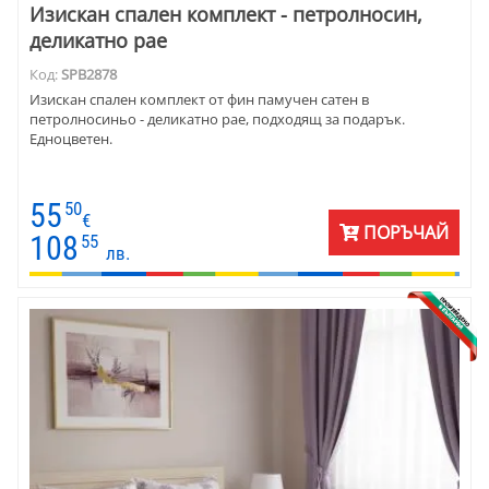
Изискан спален комплект - петролносин,
деликатно рае
Код:
SPB2878
Изискан спален комплект от фин памучен сатен в
петролносиньо - деликатно рае, подходящ за подарък.
Едноцветен.
55
50
€
ПОРЪЧАЙ
108
55
лв.