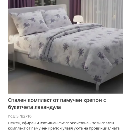
Спален комплект от памучен крепон с
букетчета лавандула
Код:
SPB2716
Нежен, ефирен и изпълнен със спокойствие – този спален
комплект от памучен крепон улавя уюта на провинциалната