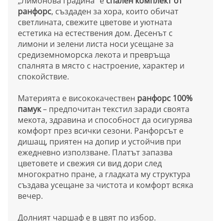
„Лимонова градина“ е
спален комплект от
ранфорс
, създаден за хора, които обичат
светлината, свежите цветове и уютната
естетика на естествения дом. Десенът с
лимони и зелени листа носи усещане за
средиземноморска лекота и превръща
спалнята в място с настроение, характер и
спокойствие.
Материята е висококачествен
ранфорс 100%
памук
– предпочитан текстил заради своята
мекота, здравина и способност да осигурява
комфорт през всички сезони. Ранфорсът е
дишащ, приятен на допир и устойчив при
ежедневно използване. Платът запазва
цветовете и свежия си вид дори след
многократно пране, а гладката му структура
създава усещане за чистота и комфорт всяка
вечер.
Долният чаршаф е в цвят по избор.