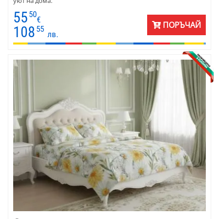
уют на дома.
55
50
€
ПОРЪЧАЙ
108
55
лв.