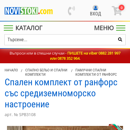
0
ВХОД
КАТАЛОГ
МЕНЮ
Въпроси или в спешни случаи -
ПИШЕТЕ на viber 0882 281 997
или
0878 352 964
.
НАЧАЛО
/
СПАЛНО БЕЛЬО И СПАЛНИ
/
ПАМУЧНИ СПАЛНИ
КОМПЛЕКТИ
КОМПЛЕКТИ ОТ РАНФОРС
Спален комплект от ранфорс
със средиземноморско
настроение
арт. № SPB3108