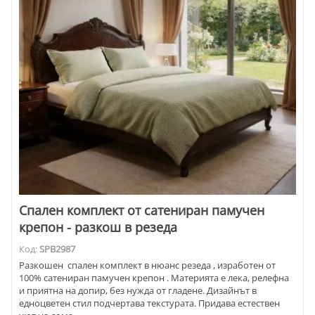
Спален комплект от сатениран памучен
крепон - разкош в резеда
Код:
SPB2987
Разкошен спален комплект в нюанс резеда , изработен от
100% сатениран памучен крепон . Материята е лека, релефна
и приятна на допир, без нужда от гладене. Дизайнът в
едноцветен стил подчертава текстурата. Придава естествен