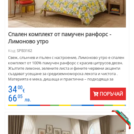
Спален комплект от памучен ранфорс -
Лимоново утро
Код:
SPB3162
Свеж, слънчев и пълен с настроение, Лимоново утро е спален
комплект от 100% памучен ранфорс с красив цитрусов десен.
Жълтите лимони, зелените листа и фините червени акценти
създават усещане за средиземноморска лекота и чистота .
Материята е мека, дишаща и практична – подходяща за
ежедневен комфорт и спалня с жив, и стилен характер.
34
00
€
ПОРЪЧАЙ
66
05
лв.