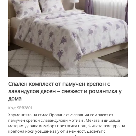
Спален комплект от памучен крепон с
лавандулов десен – свежест и романтика у
дома
Код:
SPB2801
Хармонията на стила Прованс със спалния комплект от
памучен крепон с лавандулови мотиви . Меката и дишаща
материя дарява комфорт през всяка нощ. Фината текстура на
крепона носи усещане за уют и нежност. Десенът с