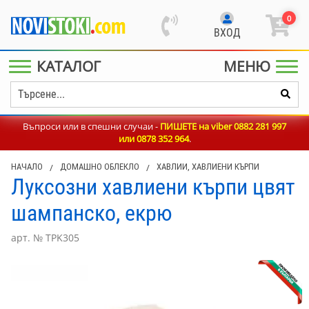
0
ВХОД
КАТАЛОГ
МЕНЮ
Въпроси или в спешни случаи -
ПИШЕТЕ на viber 0882 281 997
или
0878 352 964
.
НАЧАЛО
/
ДОМАШНО ОБЛЕКЛО
/
ХАВЛИИ, ХАВЛИЕНИ КЪРПИ
Луксозни хавлиени кърпи цвят
шампанско, екрю
арт. № TPK305