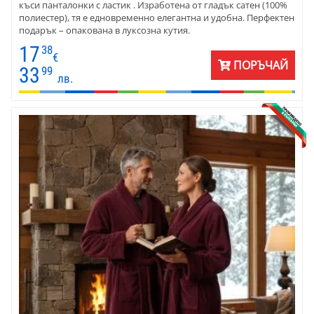
къси панталонки с ластик . Изработена от гладък сатен (100%
полиестер), тя е едновременно елегантна и удобна. Перфектен
подарък – опакована в луксозна кутия.
17
38
€
ПОРЪЧАЙ
33
99
лв.