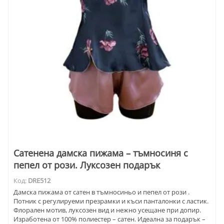
Сатенена дамска пижама – тъмносиня с
пепел от рози. Луксозен подарък
Код:
DRE512
Дамска пижама от сатен в тъмносиньо и пепел от рози .
Потник с регулируеми презрамки и къси панталонки с ластик.
Флорален мотив, луксозен вид и нежно усещане при допир.
Изработена от 100% полиестер – сатен. Идеална за подарък –