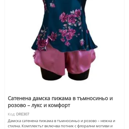
Сатенена дамска пижама в тъмносиньо и
розово – лукс и комфорт
Код:
DRE307
Дамска сатенена пижама в тъмносиньо и розово – нежна и
стилна. Комплектът включва потник с флорални мотиви и