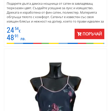
Подарете дълга дамска нощница от сатен в завладяващ
тюркоазен цвят. Създайте усещане за лукс и изящество.
Дрехата е изработена от фин сатен, полиестер. Материята
обгръща тялото с комфорт. Сатенът е известен със своя
изящен блясък и нежност на допир, което го прави идеален за
нощно облекло. Той е лек и лесен за поддръжка, осигурявайки
24
54
както практичност, така и изисканост.
€
ПОРЪЧАЙ
48
91
лв.