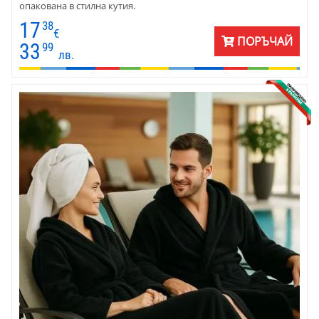
опакована в стилна кутия.
17
38
€
ПОРЪЧАЙ
33
99
лв.