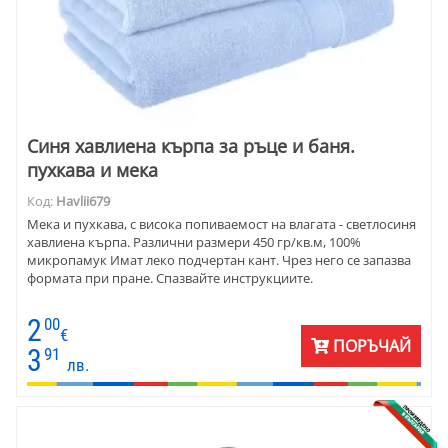
Синя хавлиена кърпа за ръце и баня.
пухкава и мека
Код:
Havlii679
Mекa и пухкава, с висока попиваемост на влагата - светлосиня
хавлиена кърпа. Различни размери 450 гр/кв.м, 100%
микропамук Имат леко подчертан кант. Чрез него се запазва
формата при пране. Спазвайте инструкциите.
2
00
€
ПОРЪЧАЙ
3
91
лв.