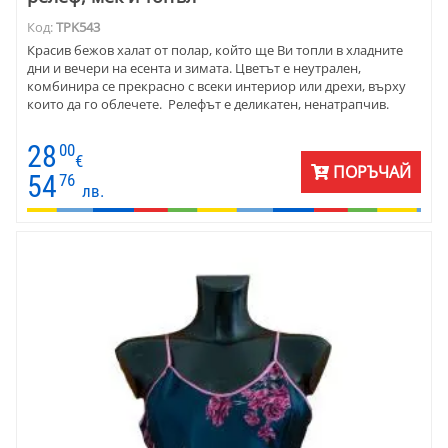
Код:
TPK543
Красив бежов халат от полар, който ще Ви топли в хладните
дни и вечери на есента и зимата. Цветът е неутрален,
комбинира се прекрасно с всеки интериор или дрехи, върху
които да го облечете. Релефът е деликатен, ненатрапчив.
28
00
€
ПОРЪЧАЙ
54
76
лв.