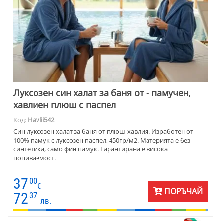
Луксозен син халат за баня от - памучен,
хавлиен плюш с паспел
Код:
Havlii542
Син луксозен халат за баня от плюш-хавлия. Изработен от
100% памук с луксозен паспел, 450гр/м2. Материята е без
синтетика, само фин памук. Гарантирана е висока
попиваемост.
37
00
€
ПОРЪЧАЙ
72
37
лв.