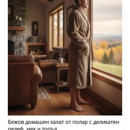
Бежов домашен халат от полар с деликатен
релеф, мек и топъл