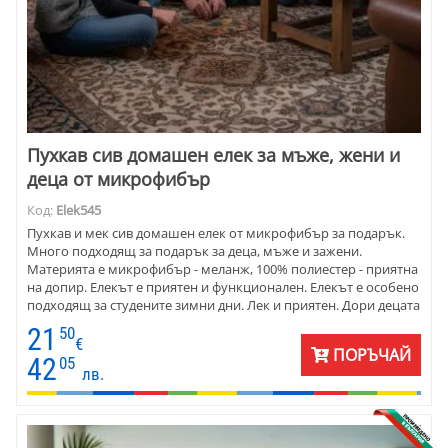
Пухкав сив домашен елек за мъже, жени и
деца от микрофибър
Код:
Elek545
Пухкав и мек сив домашен елек от микрофибър за подарък.
Много подходящ за подарък за деца, мъже и зажени.
Материята е микрофибър - меланж, 100% полиестер - приятна
на допир. Елекът е приятен и функционален. Елекът е особено
подходящ за студените зимни дни. Лек и приятен. Дори децата
го носят с удоволствие.
21
50
€
ПОРЪЧАЙ
42
05
лв.