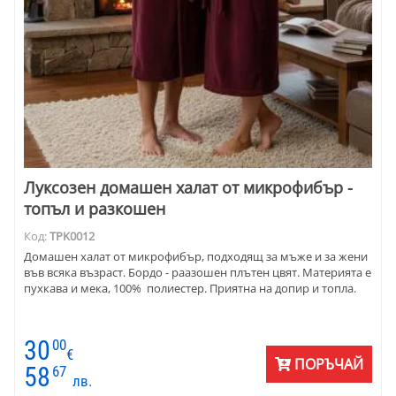
Луксозен домашен халат от микрофибър -
топъл и разкошен
Код:
TPK0012
Домашен халат от микрофибър, подходящ за мъже и за жени
във всяка възраст. Бордо - раазошен плътен цвят. Материята е
пухкава и мека, 100% полиестер. Приятна на допир и топла.
30
00
€
ПОРЪЧАЙ
58
67
лв.