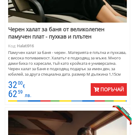
Черен халат за баня от великолепен
памучен плат - пухкав и плътен
Код:
Halati916
Памучен халат за баня - черен . Материята е плътна и пухкава,
с висока попиваемост. Халатът е подходящ за мъже. Много
дами биха го харесали, тъй като кройката е универсална.
Черен халат за баня е подходящ подарък за имен ден, за
юбилей, за друга специална дата. размер М дължина 1,15см
размер L дължина 1,25см размер XL дължина 1,30см размер
32
00
ХXLдължина 1,30см
€
ПОРЪЧАЙ
62
59
лв.