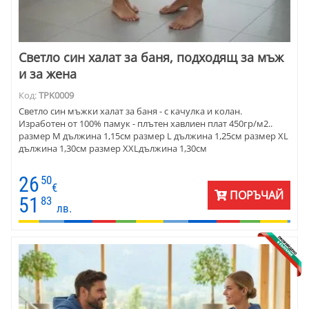
Светло син халат за баня, подходящ за мъж
и за жена
Код:
TPK0009
Светло син мъжки халат за баня - с качулка и колан.
Изработен от 100% памук - плътен хавлиен плат 450гр/м2..
размер М дължина 1,15см размер L дължина 1,25см размер XL
дължина 1,30см размер ХXLдължина 1,30см
26
50
€
ПОРЪЧАЙ
51
83
лв.