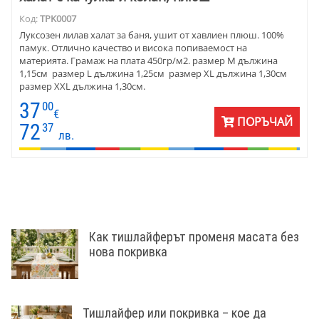
Код:
TPK0007
Луксозен лилав халат за баня, ушит от хавлиен плюш. 100%
памук. Отлично качество и висока попиваемост на
материята. Грамаж на плата 450гр/м2. размер М дължина
1,15см размер L дължина 1,25см размер XL дължина 1,30см
размер XXL дължина 1,30см.
37
00
€
ПОРЪЧАЙ
72
37
лв.
Как тишлайферът променя масата без
нова покривка
Тишлайфер или покривка – кое да