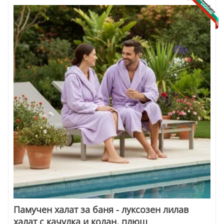
Памучен халат за баня - луксозен лилав
халат с качулка и колан, плюш