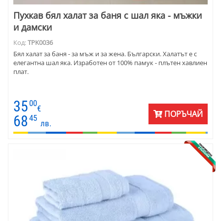
Пухкав бял халат за баня с шал яка - мъжки
и дамски
Код:
TPK0036
Бял халат за баня - за мъж и за жена. Български. Халатът е с
елегантна шал яка. Изработен от 100% памук - плътен хавлиен
плат.
35
00
€
ПОРЪЧАЙ
68
45
лв.