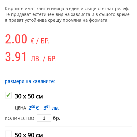
Кърпите имат кант и ивица в един и същи стегнат релеф.
Те придават естетичен вид на хавлията и в същото време
я правят устойчива срещу промяна на формата.
2.00
€ / БР.
3.91
ЛВ. / БР.
размери на хавлиите:
30 х 50 см
00
91
€
2
3
лв.
ЦЕНА
бр.
КОЛИЧЕСТВО
50 х 90 см