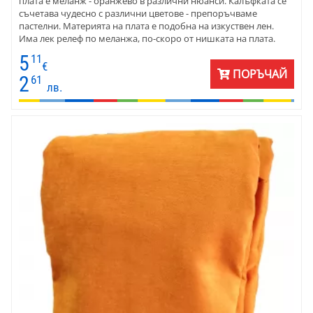
плата е меланж - оранжево в различни нюанси. Калъфката се
съчетава чудесно с различни цветове - препоръчваме
пастелни. Материята на плата е подобна на изкуствен лен.
Има лек релеф по меланжа, по-скоро от нишката на плата.
Изберете тази декоративната калъфка за всички годишни
5
11
сезони.
€
ПОРЪЧАЙ
2
61
лв.