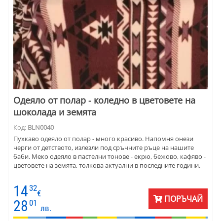
Одеяло от полар - коледно в цветовете на
шоколада и земята
Код:
BLN0040
Пухкаво одеяло от полар - много красиво. Напомня онези
черги от детството, излезли под сръчните ръце на нашите
баби. Меко одеяло в пастелни тонове - екрю, бежово, кафяво -
цветовете на земята, толкова актуални в последните години.
14
32
€
ПОРЪЧАЙ
28
01
лв.