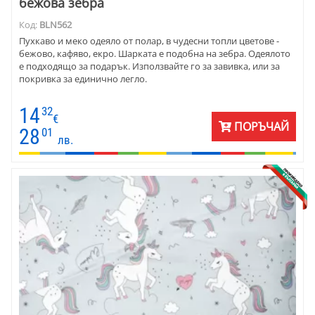
бежова зебра
Код:
BLN562
Пухкаво и меко одеяло от полар, в чудесни топли цветове -
бежово, кафяво, екро. Шарката е подобна на зебра. Одеялото
е подходящо за подарък. Използвайте го за завивка, или за
покривка за единично легло.
14
32
€
ПОРЪЧАЙ
28
01
лв.