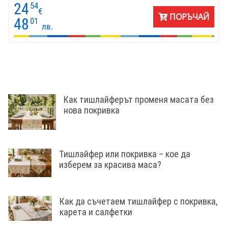
24
54
€
ПОРЪЧАЙ
48
01
лв.
Как тишлайферът променя масата без
нова покривка
Тишлайфер или покривка – кое да
изберем за красива маса?
Как да съчетаем тишлайфер с покривка,
карета и салфетки