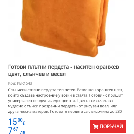
Готови плътни пердета - наситен оранжев
цвят, слънчев и весел
Код:
PER1543
Слънчеви стилни пердета тип петек. Разкошен оранжев цвят,
който създава настроение у всеки в стаята. Готови - с пришит
универсален перделък, едноцветни. Цветът се съчетава
чудесно с тънки прозрачни пердета - от рисуван воал, или
друга нежна материя. Готовите пердета са с височина до 280
см и ширина по ваш избор. Цената е на линеен метър готово
15
00
перде. Оранжевият цвят е по-ярък - като на снимката с
€
ПОРЪЧАЙ
многото пердета, номер 10.
7
67
лв.