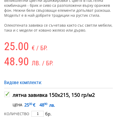
Великолепни цветни аранжировки с цветя в пастелна
комбинация - брик и сиво са разположени върху оранжев
фон. Нежни бели свързващи елементи допълват разкоша.
Моделът е в най-добрите традиции на рустик стила.
Олекотената завивка се съчетава както със светли мебели,
така и с медели от ковано желязо или дърво.
25.00
€ / БР.
48.90
ЛВ. / БР.
Видове комплекти:
лятна завивка 150х215, 150 гр/м2
00
90
€
25
48
лв.
ЦЕНА
бр.
КОЛИЧЕСТВО