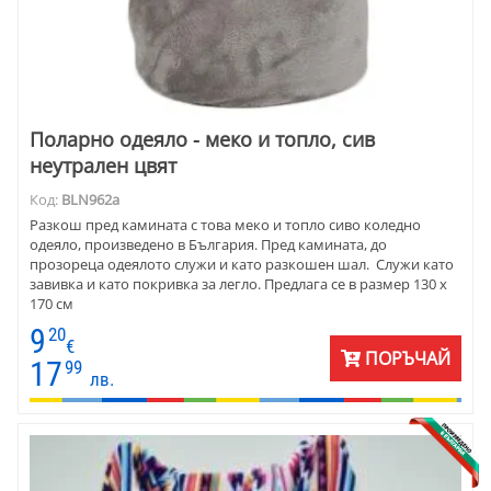
Поларно одеяло - меко и топло, сив
неутрален цвят
Код:
BLN962a
Разкош пред камината с това меко и топло сиво коледно
одеяло, произведено в България. Пред камината, до
прозореца одеялото служи и като разкошен шал. Служи като
завивка и като покривка за легло. Предлага се в размер 130 х
170 см
9
20
€
ПОРЪЧАЙ
17
99
лв.