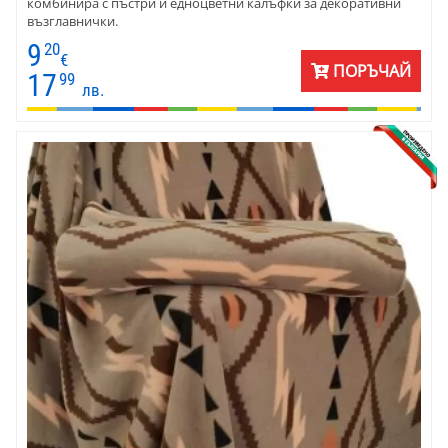
комбинира с пъстри и едноцветни калъфки за декоративни
възглавнички.
9
20
€
ПОРЪЧАЙ
17
99
лв.