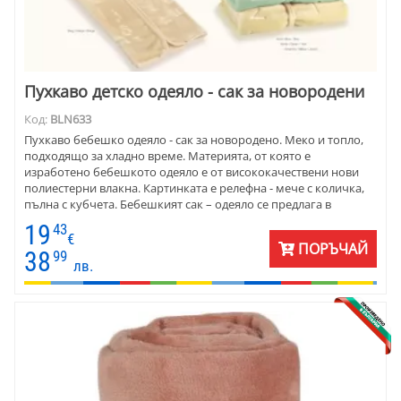
Пухкаво детско одеяло - сак за новородени
Код:
BLN633
Пухкаво бебешко одеяло - сак за новородено. Меко и топло,
подходящо за хладно време. Материята, от която е
изработено бебешкото одеяло е от висококачествени нови
полиестерни влакна. Картинката е релефна - мече с количка,
пълна с кубчета. Бебешкият сак – одеяло се предлага в
различни цветове. Подходящ за изписване от родилен дом, за
19
43
бебешкото столче или количка.
€
ПОРЪЧАЙ
38
99
лв.