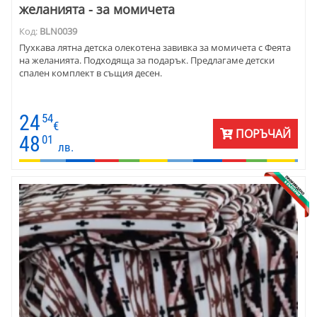
желанията - за момичета
Код:
BLN0039
Пухкава лятна детска олекотена завивка за момичета с Феята
на желанията. Подходяща за подарък. Предлагаме детски
спален комплект в същия десен.
24
54
€
ПОРЪЧАЙ
48
01
лв.