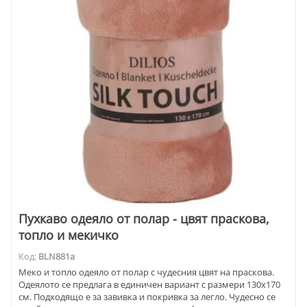
Пухкаво одеяло от полар - цвят праскова,
топло и мекичко
Код:
BLN881a
Меко и топло одеяло от полар с чудесния цвят на праскова.
Одеялото се предлага в единичен вариант с размери 130х170
см. Подходящо е за завивка и покривка за легло. Чудесно се