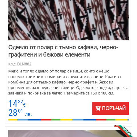
Одеяло от полар с тъмно кафяви, черно-
графитени и бежови елементи
Код:
BLN882
Меко и топло одеяло от полар с ивици, които с нешо
напомнят зимните наметки из снежните планини. Красива
комбинация от тъмно кафяво, черно-графит и бежови
орнаменти, разпределени в ивици. Одеялото е подходящо е за
завивка и покривка за легло. Размерите са 150 х 180 см.
14
32
€
ПОРЪЧАЙ
28
01
лв.