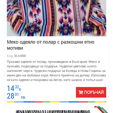
Меко одеяло от полар с разкошни етно
мотиви
Код:
BLN888
Пухкаво одеяло от полар, произведено в България. Меко и
пухкаво, подходящо за подарък. Чудесни цветове, които
напомнят черга. Чудесен подарък за Коледа и Нова Година, за
имен ден на любими хора. Много приятно на допир. Използва
се като одеяло и покривка за легло, като широк и топъл шал
пред камината. Подарък за Коледа и Нова година, за имен ден,
14
32
за всеки ден. Размер 150 х 180 см.
€
ПОРЪЧАЙ
28
01
лв.