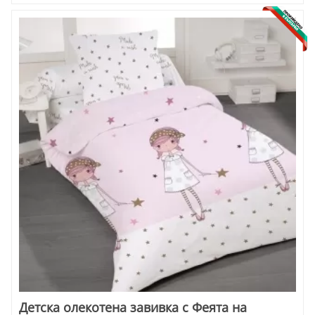
Детска олекотена завивка с Феята на