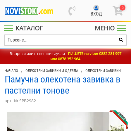
0
ВХОД
КАТАЛОГ
МЕНЮ
Въпроси или в спешни случаи -
ПИШЕТЕ на viber 0882 281 997
или
0878 352 964
.
НАЧАЛО
/
ОЛЕКОТЕНИ ЗАВИВКИ И ОДЕЯЛА
/
ОЛЕКОТЕНИ ЗАВИВКИ
Памучна олекотена завивка в
пастелни тонове
арт. № SPB2982