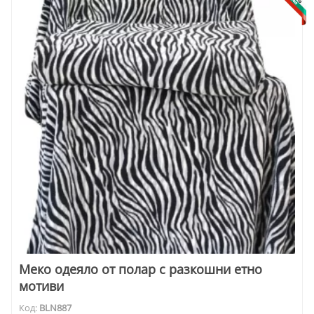
Меко одеяло от полар с разкошни етно
мотиви
Код:
BLN887