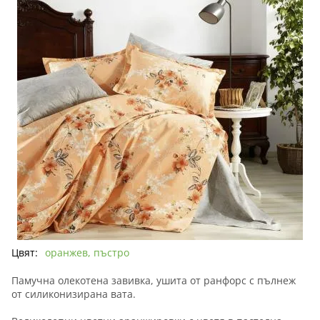
Цвят:
оранжев, пъстро
Памучна олекотена завивка, ушита от ранфорс с пълнеж
от силиконизирана вата.