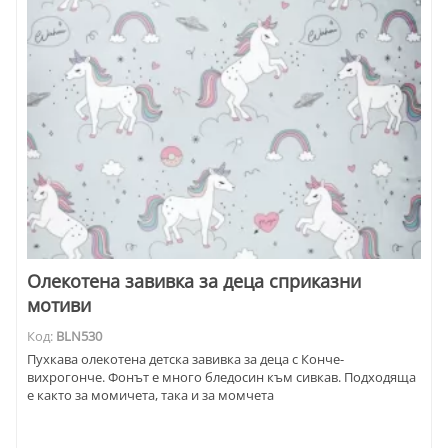
Олекотена завивка за деца сприказни
мотиви
Код:
BLN530
Пухкава олекотена детска завивка за деца с Конче-
вихрогонче. Фонът е много бледосин към сивкав. Подходяща
е както за момичета, така и за момчета