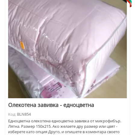
Олекотена завивка - едноцветна
Код:
BLN854
Едноцветна олекотена едноцветна завивка от микрофибър.
Лятна. Размер 150х215. Ако желаете дру размер или цвят -
изберете като опция Друго, и опишете в коментара своето