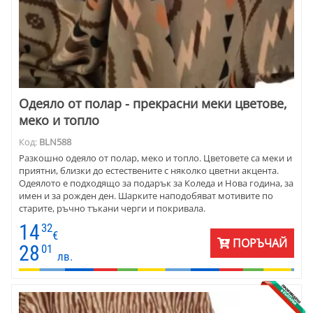
Одеяло от полар - прекрасни меки цветове,
меко и топло
Код:
BLN588
Разкошно одеяло от полар, меко и топло. Цветовете са меки и
приятни, близки до естествените с няколко цветни акцента.
Одеялото е подходящо за подарък за Коледа и Нова година, за
имен и за рожден ден. Шарките наподобяват мотивите по
старите, ръчно тъкани черги и покривала.
14
32
€
ПОРЪЧАЙ
28
01
лв.