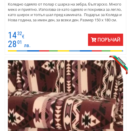
Коледно одеяло от полар с шарка на зебра, българско. Много
меко и приятно. Използва се като одеяло и покривка за легло,
като широк и топъл шал пред камината. Подарък за Коледа и
Нова година, за имен ден, за всеки ден. Размер 150 х 180 см.
14
32
€
ПОРЪЧАЙ
28
01
лв.