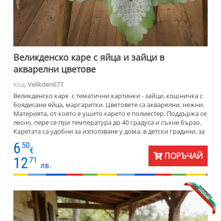
Великденско каре с яйца и зайци в
акварелни цветове
Код:
Velikden677
Великденско каре с тематични картинки - зайци, кошничка с
боядисани яйца, маргаритки. Цветовете са акварелни, нежни.
Материята, от която е ушито карето е полиестер. Поддържа се
лесно, пере се при температура до 40 градуса и съхне бързо.
Каретата са удобни за използване у дома, в детски градини, за
заведения.
6
50
€
ПОРЪЧАЙ
12
71
лв.