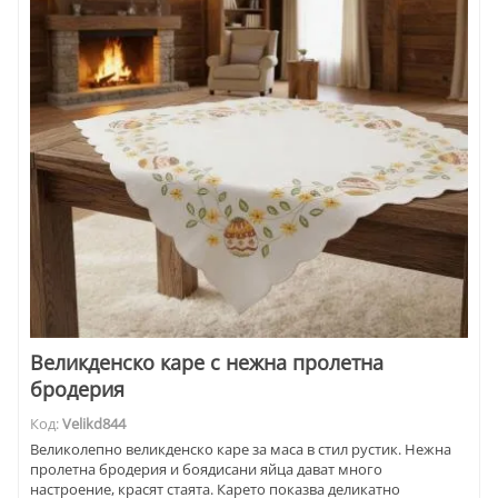
Великденско каре с нежна пролетна
бродерия
Код:
Velikd844
Великолепно великденско каре за маса в стил рустик. Нежна
пролетна бродерия и боядисани яйца дават много
настроение, красят стаята. Карето показва деликатно