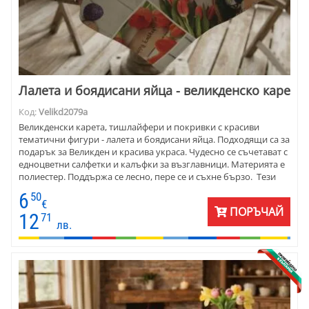
Лалета и боядисани яйца - великденско каре
Код:
Velikd2079a
Великденски карета, тишлайфери и покривки с красиви
тематични фигури - лалета и боядисани яйца. Подходящи са за
подарък за Великден и красива украса. Чудесно се съчетават с
едноцветни салфетки и калъфки за възглавници. Материята е
полиестер. Поддържа се лесно, пере се и съхне бързо. Тези
великденски карета са много подходящи за заведение и за
6
50
детска градина, или ученически стол.
€
ПОРЪЧАЙ
12
71
лв.