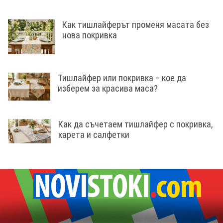
Как тишлайферът променя масата без
нова покривка
Тишлайфер или покривка – кое да
изберем за красива маса?
Как да съчетаем тишлайфер с покривка,
карета и салфетки