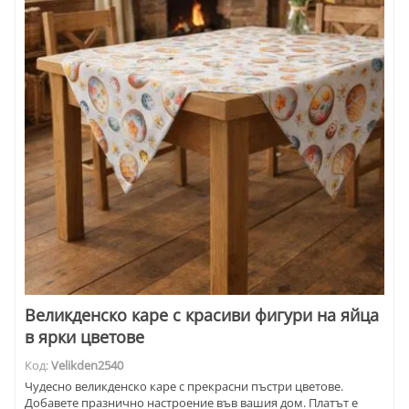
Великденско каре с красиви фигури на яйца
в ярки цветове
Код:
Velikden2540
Чудесно великденско каре с прекрасни пъстри цветове.
Добавете празнично настроение във вашия дом. Платът е