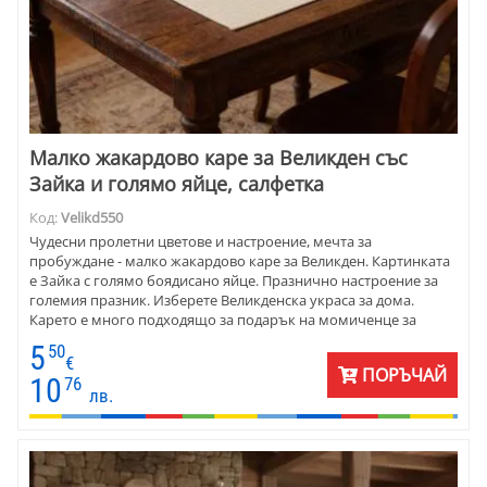
Малко жакардово каре за Великден със
Зайка и голямо яйце, салфетка
Код:
Velikd550
Чудесни пролетни цветове и настроение, мечта за
пробуждане - малко жакардово каре за Великден. Картинката
е Зайка с голямо боядисано яйце. Празнично настроение за
големия празник. Изберете Великденска украса за дома.
Карето е много подходящо за подарък на момиченце за
Великден.
5
50
€
ПОРЪЧАЙ
10
76
лв.