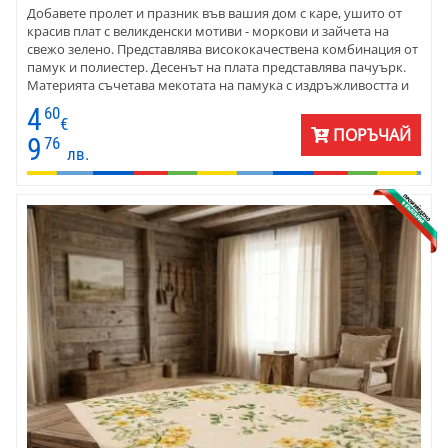
Добавете пролет и празник във вашия дом с каре, ушито от
красив плат с великденски мотиви - моркови и зайчета на
свежо зелено. Представлява висококачествена комбинация от
памук и полиестер. Десенът на плата представлява пачуърк.
Материята съчетава мекотата на памука с издръжливостта и
лесната поддръжка на полиестера. Карето е чудесен избор за
4
60
създаване на уникални великденски декорации за дома.
€
ПОРЪЧАЙ
Размерът на карето е 90 х 90 см.
9
76
лв.