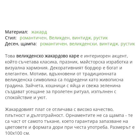
Материал:
жакард
Стил:
романтичен, Великден, винтидж, рустик
Десен, щампа:
романтичен, великденски, винтидж, рустик
Това
великденско жакардово каре
е интериорен акцент,
който съчетава класика, празник, майсторска изработка и
визуална хармония. Декоративният бордюр е богат и
елегантен. Мотиви, вдъхновени от традиционната
великденска символика са подредени като живописна
градина. Зайчета, кошници с яйца и свежа зеленина
създават усещане за пролетен ритуал, изпълнен с
спокойствие и уют.
Жакардовият плат се отличава с високо качество,
плътност и дълготрайност. Орнаментите не са щампа - те
са част от самото тъкане, което гарантира запазване на
цветовете и формата дори при честа употреба. Размерът е
100х100 см.