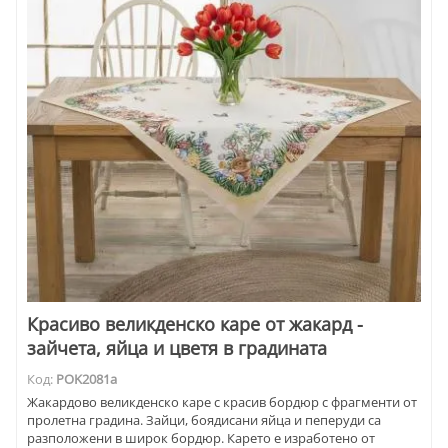
Красиво великденско каре от жакард -
зайчета, яйца и цветя в градината
Код:
POK2081a
Жакардово великденско каре с красив бордюр с фрагменти от
пролетна градина. Зайци, боядисани яйца и пеперуди са
разположени в широк бордюр. Карето е изработено от