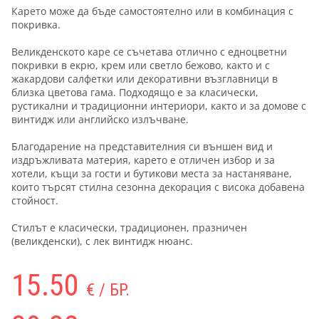
Карето може да бъде самостоятелно или в комбинация с
покривка.
Великденското каре се съчетава отлично с едноцветни
покривки в екрю, крем или светло бежово, както и с
жакардови салфетки или декоративни възглавници в
близка цветова гама. Подходящо е за класически,
рустикални и традиционни интериори, както и за домове с
винтидж или английско излъчване.
Благодарение на представителния си външен вид и
издръжливата материя, карето е отличен избор и за
хотели, къщи за гости и бутикови места за настаняване,
които търсят стилна сезонна декорация с висока добавена
стойност.
Стилът е класически, традиционен, празничен
(великденски), с лек винтидж нюанс.
15.50
€ / БР.