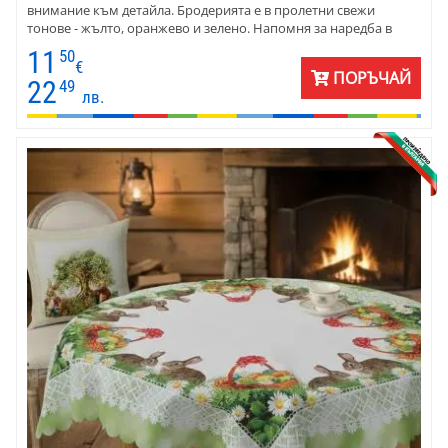
внимание към детайла. Бродерията е в пролетни свежи
тонове - жълто, оранжево и зелено. Напомня за наредба в
селски дом, от който лъха блестяща чистота. Размерът е
11
50
85х85.
€
ПОРЪЧАЙ
22
49
лв.