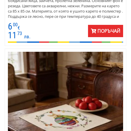
боядисани яйца, зайчета, пролетна зеленина. Основният фон е
резеда. Цветовете са акварелни, нежни. Размерите на карето
са 85 х 85 см. Материята, от която е ушито карето е полиестер .
Поддържа се лесно, пере се при температура до 40 градуса и
съхне бързо. Каретата са удобни за използване у дома, в
6
00
детски градини, за заведения.
€
ПОРЪЧАЙ
11
73
лв.