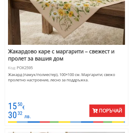
Жакардово каре с маргарити – свежест и
пролет за вашия дом
Код:
POK2595
Жакард (памук/полиестер), 100×100 см. Маргарити; свежо
пролетно настроение, лесно за поддръжка.
15
50
€
ПОРЪЧАЙ
30
32
лв.