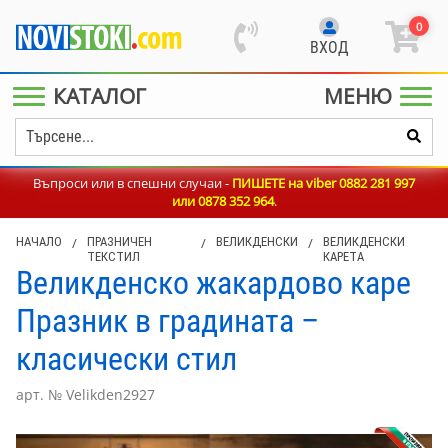
0
ВХОД
КАТАЛОГ
МЕНЮ
Въпроси или в спешни случаи -
ПИШЕТЕ на viber 0882 281 997
или
0878 352 964
.
НАЧАЛО
/
ПРАЗНИЧЕН
/
ВЕЛИКДЕНСКИ
/
ВЕЛИКДЕНСКИ
ТЕКСТИЛ
КАРЕТА
Великденско жакардово каре
Празник в градината –
класически стил
арт. № Velikden2927