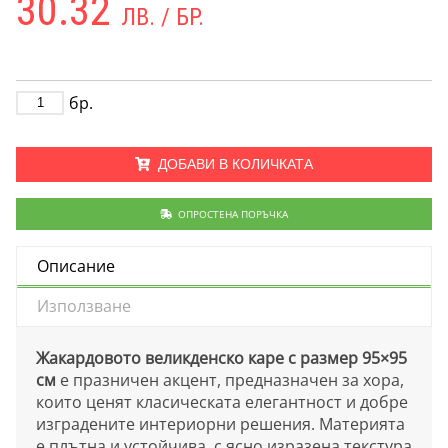
30.32
ЛВ. / БР.
бр.
ДОБАВИ В КОЛИЧКАТА
ОПРОСТЕНА ПОРЪЧКА
Описание
Използване
Жакардовото великденско каре с размер 95×95
см
е празничен акцент, предназначен за хора,
които ценят класическата елегантност и добре
изградените интериорни решения. Материята
е плътна и устойчива, с ясно изразена текстура