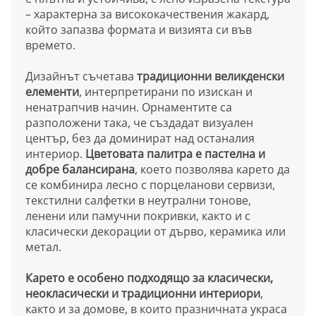
– характерна за висококачествения жакард,
който запазва формата и визията си във
времето.
Дизайнът съчетава
традиционни великденски
елементи
, интерпретирани по изискан и
ненатрапчив начин. Орнаментите са
разположени така, че създадат визуален
център, без да доминират над останалия
интериор.
Цветовата палитра е пастелна и
добре балансирана
, което позволява карето да
се комбинира лесно с порцеланови сервизи,
текстилни салфетки в неутрални тонове,
ленени или памучни покривки, както и с
класически декорации от дърво, керамика или
метал.
Карето е особено подходящо за класически,
неокласически и традиционни интериори
,
както и за домове, в които празничната украса