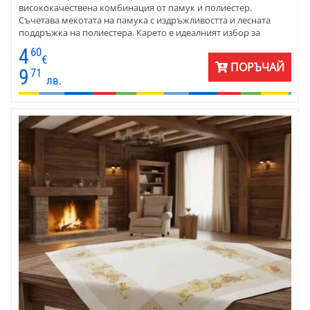
висококачествена комбинация от памук и полиестер.
Съчетава мекотата на памука с издръжливостта и лесната
поддръжка на полиестера. Карето е идеалният избор за
създаване на уникални великденски декорации за дома.
4
60
€
ПОРЪЧАЙ
9
71
лв.