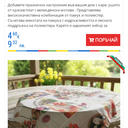
Добавете празнично настроение във вашия дом с каре, ушито
от красив плат с великденски мотиви . Представлява
висококачествена комбинация от памук и полиестер.
Съчетава мекотата на памука с издръжливостта и лесната
поддръжка на полиестера. Карето е идеалният избор за
създаване на уникални великденски декорации за дома.
4
60
€
ПОРЪЧАЙ
9
32
лв.