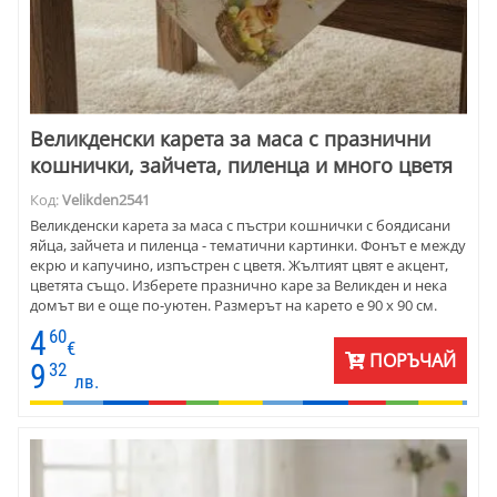
Великденски карета за маса с празнични
кошнички, зайчета, пиленца и много цветя
Код:
Velikden2541
Великденски карета за маса с пъстри кошнички с боядисани
яйца, зайчета и пиленца - тематични картинки. Фонът е между
екрю и капучино, изпъстрен с цветя. Жълтият цвят е акцент,
цветята също. Изберете празнично каре за Великден и нека
домът ви е още по-уютен. Размерът на карето е 90 х 90 см.
4
60
€
ПОРЪЧАЙ
9
32
лв.