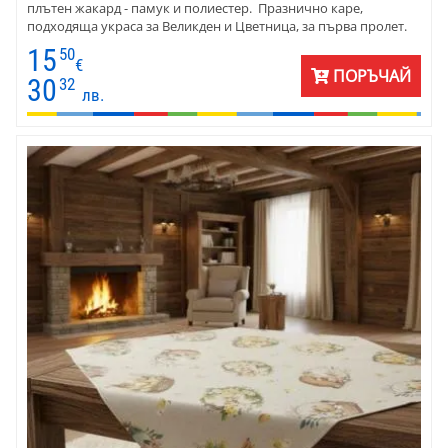
плътен жакард - памук и полиестер. Празнично каре,
подходяща украса за Великден и Цветница, за първа пролет.
Използва се самостоятелно или в съчетание с друга покривка.
15
50
€
ПОРЪЧАЙ
30
32
лв.