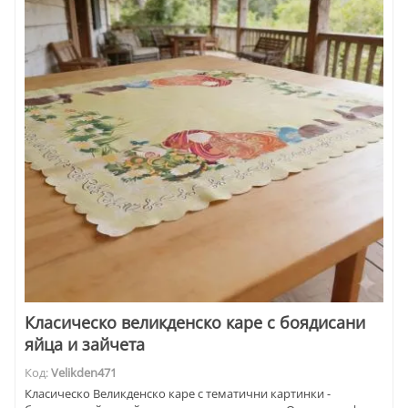
Класическо великденско каре с боядисани
яйца и зайчета
Код:
Velikden471
Класическо Великденско каре с тематични картинки -