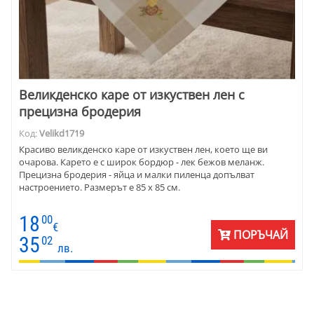
Великденско каре от изкуствен лен с
прецизна бродерия
Код:
Velikd1719
Красиво великденско каре от изкуствен лен, което ще ви
очарова. Карето е с широк бордюр - лек бежов меланж.
Прецизна бродерия - яйца и малки пиленца допълват
настроението. Размерът е 85 х 85 см.
18
00
€
ПОРЪЧАЙ
35
02
лв.