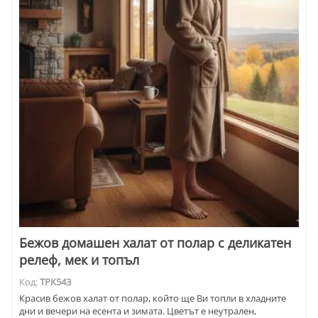
Бежов домашен халат от полар с деликатен
релеф, мек и топъл
Код:
TPK543
Красив бежов халат от полар, който ще Ви топли в хладните
дни и вечери на есента и зимата. Цветът е неутрален,