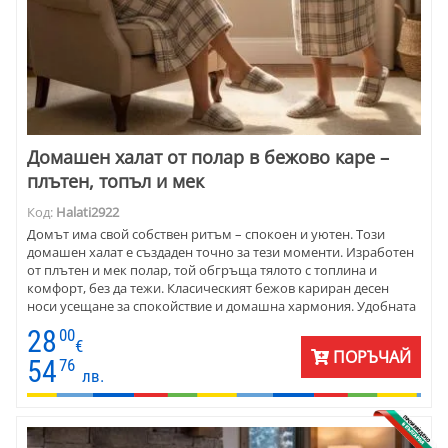
Домашен халат от полар в бежово каре –
плътен, топъл и мек
Код:
Halati2922
Домът има свой собствен ритъм – спокоен и уютен. Този
домашен халат е създаден точно за тези моменти. Изработен
от плътен и мек полар, той обгръща тялото с топлина и
комфорт, без да тежи. Класическият бежов кариран десен
носи усещане за спокойствие и домашна хармония. Удобната
кройка го прави подходящ за всеки ден. Това е домашният
28
00
халат, който обличаш сутрин с кафето, вечер с книга или в
€
ПОРЪЧАЙ
тихите часове у дома. Практичен, стилен и много топъл –
54
76
лв.
истински домашен комфорт, който се усеща.