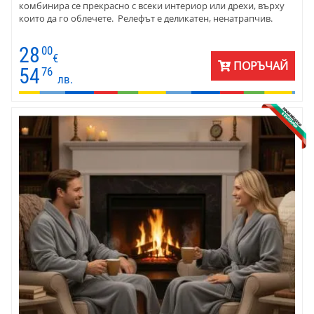
комбинира се прекрасно с всеки интериор или дрехи, върху
които да го облечете. Релефът е деликатен, ненатрапчив.
28
00
€
ПОРЪЧАЙ
54
76
лв.