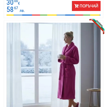
30
00
€
ПОРЪЧАЙ
58
67
лв.