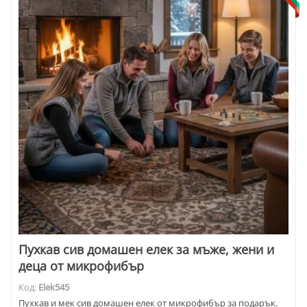
Пухкав сив домашен елек за мъже, жени и
деца от микрофибър
Код:
Elek545
Пухкав и мек сив домашен елек от микрофибър за подарък.