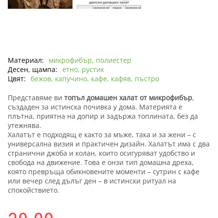
Материал:
микрофибър, полиестер
Десен, щампа:
етно, рустик
Цвят:
бежов, капучино, кафе, кафяв, пъстро
Представяме ви
топъл домашен халат от микрофибър
,
създаден за истинска почивка у дома. Материята е
плътна, приятна на допир и задържа топлината, без да
утежнява.
Халатът е подходящ е както за мъже, така и за жени – с
универсална визия и практичен дизайн. Халатът има с два
странични джоба и колан, които осигуряват удобство и
свобода на движение. Това е онзи тип домашна дреха,
която превръща обикновените моменти – сутрин с кафе
или вечер след дълъг ден – в истински ритуал на
спокойствието.