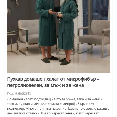
Пухкав домашен халат от микрофибър -
петролнозелен, за мъж и за жена
Код:
Halati2915
Домашен халат, подходящ както за мъже, така и за жени -
топъл, пухкав и мек. Материята е микрофибър, 100%
полиестер. Много приятна на допир. Цветът е с светло кафяв с
лек златист оттенък. Ще го харесат онези, кито харесват