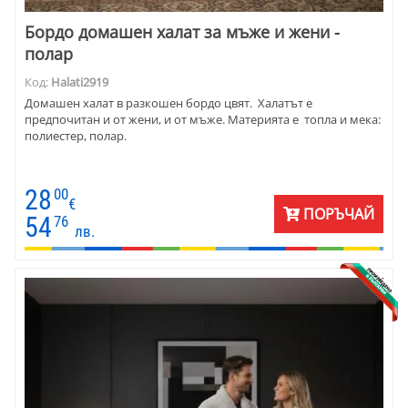
Бордо домашен халат за мъже и жени -
полар
Код:
Halati2919
Домашен халат в разкошен бордо цвят. Халатът е
предпочитан и от жени, и от мъже. Материята е топла и мека:
полиестер, полар.
28
00
€
ПОРЪЧАЙ
54
76
лв.