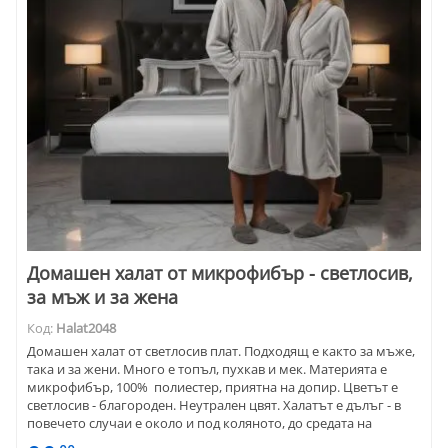
Домашен халат от микрофибър - светлосив,
за мъж и за жена
Код:
Halat2048
Домашен халат от светлосив плат. Подходящ е както за мъже,
така и за жени. Много е топъл, пухкав и мек. Материята е
микрофибър, 100% полиестер, приятна на допир. Цветът е
светлосив - благороден. Неутрален цвят. Халатът е дълъг - в
повечето случаи е около и под коляното, до средата на
прасеца.