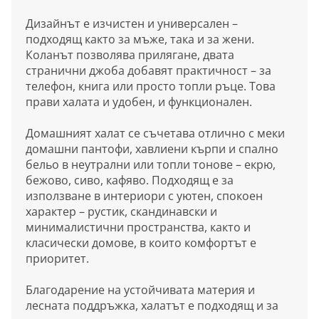
Дизайнът е изчистен и универсален –
подходящ както за мъже, така и за жени.
Коланът позволява прилягане, двата
странични джоба добавят практичност – за
телефон, книга или просто топли ръце. Това
прави халата и удобен, и функционален.
Домашният халат се съчетава отлично с меки
домашни пантофи, хавлиени кърпи и спално
бельо в неутрални или топли тонове – екрю,
бежово, сиво, кафяво. Подходящ е за
използване в интериори с уютен, спокоен
характер – рустик, скандинавски и
минималистични пространства, както и
класически домове, в които комфортът е
приоритет.
Благодарение на устойчивата материя и
лесната поддръжка, халатът е подходящ и за