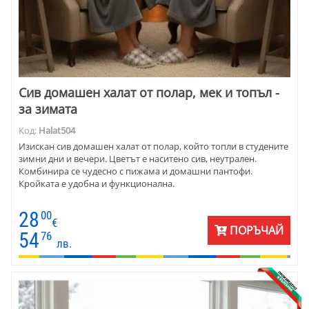
Сив домашен халат от полар, мек и топъл -
за зимата
Код:
Halat504
Изискан сив домашен халат от полар, който топли в студените
зимни дни и вечери. Цветът е наситено сив, неутрален.
Комбинира се чудесно с пижама и домашни пантофи.
Кройката е удобна и функционална.
28
00
€
ПОРЪЧАЙ
54
76
лв.