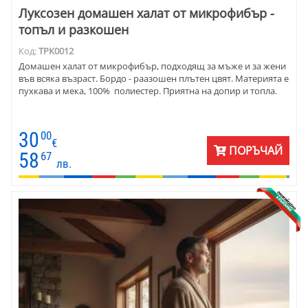
Луксозен домашен халат от микрофибър -
топъл и разкошен
Код:
TPK0012
Домашен халат от микрофибър, подходящ за мъже и за жени
във всяка възраст. Бордо - раазошен плътен цвят. Материята е
пухкава и мека, 100% полиестер. Приятна на допир и топла.
30
00
€
ПОРЪЧАЙ
58
67
лв.