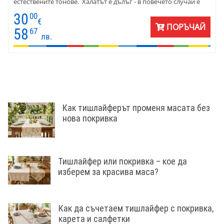
естествените тонове. Халатът е дълъг - в повечето случаи е
под коляното, до средата на прасеца.
30
00
€
ПОРЪЧАЙ
58
67
лв.
Как тишлайферът променя масата без
нова покривка
Тишлайфер или покривка – кое да
изберем за красива маса?
Как да съчетаем тишлайфер с покривка,
карета и салфетки