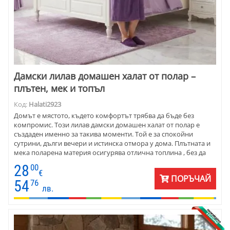
Дамски лилав домашен халат от полар –
плътен, мек и топъл
Код:
Halati2923
Домът е мястото, където комфортът трябва да бъде без
компромис. Този лилав дамски домашен халат от полар е
създаден именно за такива моменти. Той е за спокойни
сутрини, дълги вечери и истинска отмора у дома. Плътната и
мека поларена материя осигурява отлична топлина , без да
натежава. Прекрасният лилав цвят внася усещане за хармония
28
00
и уют в интериора. Халатът приляга удобно на тялото,
€
ПОРЪЧАЙ
обгръща го меко и създава усещане за грижа и спокойствие.
54
76
лв.
Подходящ е за жени, които ценят топлината , практичността и
естетиката в домашната си среда.