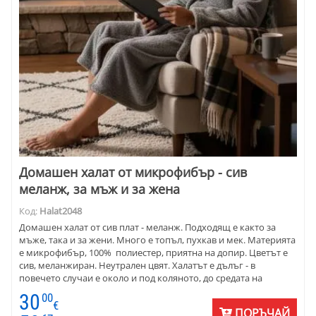
Домашен халат от микрофибър - сив
меланж, за мъж и за жена
Код:
Halat2048
Домашен халат от сив плат - меланж. Подходящ е както за
мъже, така и за жени. Много е топъл, пухкав и мек. Материята
е микрофибър, 100% полиестер, приятна на допир. Цветът е
сив, меланжиран. Неутрален цвят. Халатът е дълъг - в
повечето случаи е около и под коляното, до средата на
прасеца.
30
00
€
ПОРЪЧАЙ