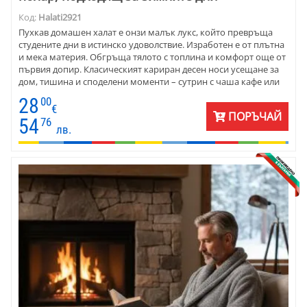
Код:
Halati2921
Пухкав домашен халат е онзи малък лукс, който превръща
студените дни в истинско удоволствие. Изработен е от плътна
и мека материя. Обгръща тялото с топлина и комфорт още от
първия допир. Класическият кариран десен носи усещане за
дом, тишина и споделени моменти – сутрин с чаша кафе или
вечер край камината. Халатът е подходящ както за мъже, така
28
00
и за жени. Той е практичен избор за ежедневието у дома и
€
ПОРЪЧАЙ
чудесна идея за подарък през есенно-зимния сезон. Топъл,
54
76
лв.
удобен и създаден за истински релакс.