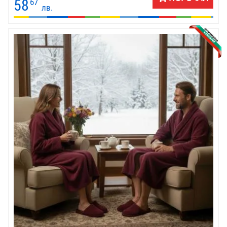
58
67
лв.