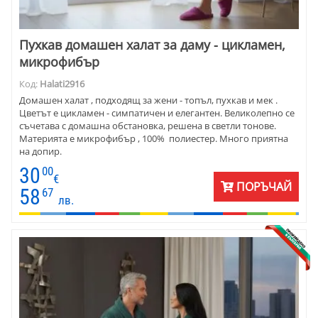
Пухкав домашен халат за даму - цикламен,
микрофибър
Код:
Halati2916
Домашен халат , подходящ за жени - топъл, пухкав и мек .
Цветът е цикламен - симпатичен и елегантен. Великолепно се
съчетава с домашна обстановка, решена в светли тонове.
Материята е микрофибър , 100% полиестер. Много приятна
на допир.
30
00
€
ПОРЪЧАЙ
58
67
лв.