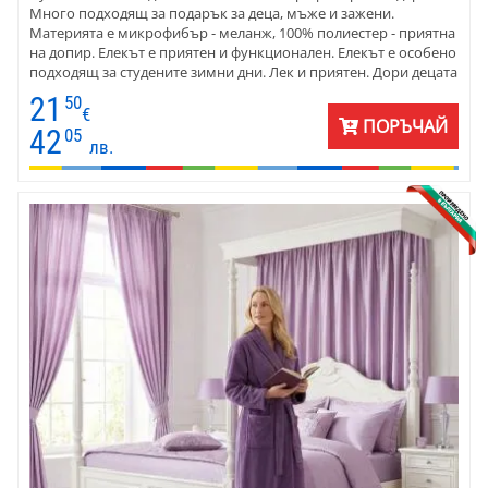
Много подходящ за подарък за деца, мъже и зажени.
Материята е микрофибър - меланж, 100% полиестер - приятна
на допир. Елекът е приятен и функционален. Елекът е особено
подходящ за студените зимни дни. Лек и приятен. Дори децата
го носят с удоволствие.
21
50
€
ПОРЪЧАЙ
42
05
лв.