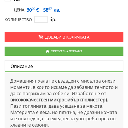
00
67
€
30
58
лв.
ЦЕНА
бр.
КОЛИЧЕСТВО
ДОБАВИ В КОЛИЧКАТА
ОПРОСТЕНА ПОРЪЧКА
Описание
Домашният халат е създаден с мисъл за онези
моменти, в които искаме да забавим темпото и
да се погрижим за себе си. Изработен е от
висококачествен микрофибър (полиестер).
Пази топлината, дава усещане за мекота.
Материята е лека, но плътна, не дразни кожата
и е подходяща за ежедневна употреба през по-
хладните сезони.