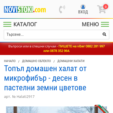
0
ВХОД
КАТАЛОГ
МЕНЮ
Въпроси или в спешни случаи -
ПИШЕТЕ на viber 0882 281 997
или
0878 352 964
.
НАЧАЛО
/
ДОМАШНО ОБЛЕКЛО
/
ДОМАШНИ ХАЛАТИ
Топъл домашен халат от
микрофибър - десен в
пастелни земни цветове
арт. № Halati2917