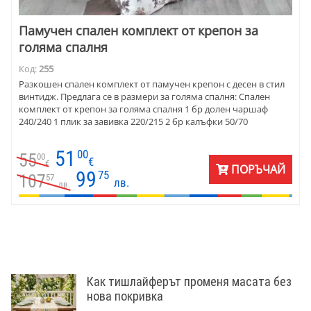
Памучен спален комплект от крепон за
голяма спалня
Код:
255
Разкошен спален комплект от памучен крепон с десен в стил
винтидж. Предлага се в размери за голяма спалня: Спален
комплект от крепон за голяма спалня 1 бр долен чаршаф
240/240 1 плик за завивка 220/215 2 бр калъфки 50/70
51
00
55
00
€
€
ПОРЪЧАЙ
99
75
107
57
лв.
лв.
Как тишлайферът променя масата без
нова покривка