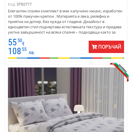
Код:
SPB2717
Елегантен спален комплект в мек капучино нюанс, изработен
от 100% памучен крепон . Материята е лека, релефна и
приятна на допир, без нужда от гладене. Дизайнът в
едноцветен стил подчертава естествената текстура и придава
уютна завършеност на всяка спалня – подходяща както за
домакинства, така и за бутикови хотели.
55
50
€
ПОРЪЧАЙ
108
55
лв.