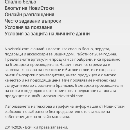
Спално бельо
Блогът на НовиСтоки
Онлайн разплащания
Често задавани въпроси
Условия за ползване
Условия за защита на личните данни
Novistoki.com e онлайн магазин за спално бельо, пердета,
подаръци и аксеосоари за Вашия дом. Работи от 2014 година.
Предлаганите артикули и продукти са подбрани, и са предимно
на български производители. Нашият екип се стреми да е
запознат с пазара на текстилни и битови стоки, и се свързва с
онези български производители, чиято продукция е с високо
качество и на подходяща цена. Ние проявяваме интерес към
сътрудничество с различни брандове, български производители
на стоки в подходящи категории с цел предлагане на тяхната
продукция в онлайн магазин Novistoki.com
Използването на текстова и графична информация от Нови стоки
е абсолютно забранено без предварителното съгласие на
собствениците на онлайн магазина.
2014-2026 - Всички права запазени.