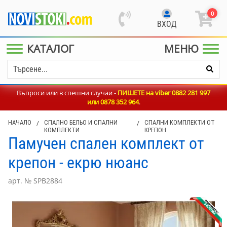
0
ВХОД
КАТАЛОГ
МЕНЮ
Въпроси или в спешни случаи -
ПИШЕТЕ на viber 0882 281 997
или
0878 352 964
.
НАЧАЛО
/
СПАЛНО БЕЛЬО И СПАЛНИ
/
СПАЛНИ КОМПЛЕКТИ ОТ
КОМПЛЕКТИ
КРЕПОН
Памучен спален комплект от
крепон - екрю нюанс
арт. № SPB2884