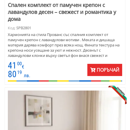
Спален комплект от памучен крепон с
лавандулов десен – свежест и романтика у
дома
Код:
SPB2801
Хармонията на стила Прованс със спалния комплект от
памучен крепон с лавандулови мотиви . Меката и дишаща
материя дарява комфорт през всяка нощ. Фината текстура на
крепона носи усещане за уют и нежност. Десенът с
лавандулови клонки върху светъл фон внася свежест и
спокойствие в спалнята, превръщайки я в истинско кътче за
41
00
релакс. Спалният комплект се предлага в различни размери –
€
ПОРЪЧАЙ
от единично легло и легло тип приста до голяма спалня.
80
19
лв.
Подходящ за жени и мъже, които ценят комфорта и
естествената красота, той е идеалното решение за всеки дом,
търсещ стил и практичност.