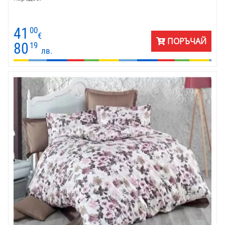
41
00
€
ПОРЪЧАЙ
80
19
лв.