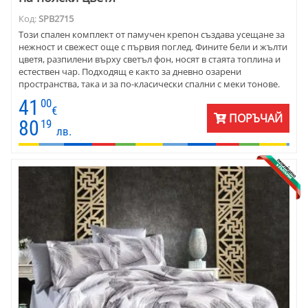
Код:
SPB2715
Този спален комплект от памучен крепон създава усещане за
нежност и свежест още с първия поглед. Фините бели и жълти
цветя, разпилени върху светъл фон, носят в стаята топлина и
естествен чар. Подходящ е както за дневно озарени
пространства, така и за по-класически спални с меки тонове.
41
00
€
ПОРЪЧАЙ
80
19
лв.