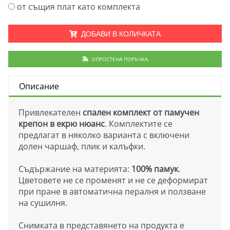
от същия плат като комплекта
ДОБАВИ В КОЛИЧКАТА
ОПРОСТЕНА ПОРЪЧКА
Описание
Привлекателен
спален комплект от памучен
крепон в екрю нюанс
. Комплектите се
предлагат в няколко варианта с включени
долен чаршаф, плик и калъфки.
Съдържание на материята:
100% памук
.
Цветовете не се променят и не се деформират
при пране в автоматична пералня и ползване
на сушилня.
Снимката в представянето на продукта е