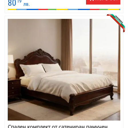
80
19
лв.
Спален комплект от сатениран памучен