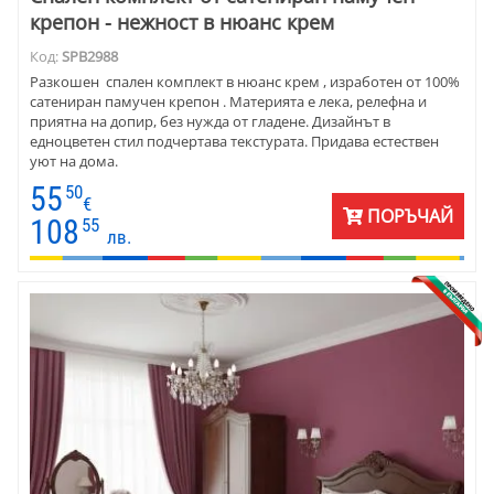
крепон - нежност в нюанс крем
Код:
SPB2988
Разкошен спален комплект в нюанс крем , изработен от 100%
сатениран памучен крепон . Материята е лека, релефна и
приятна на допир, без нужда от гладене. Дизайнът в
едноцветен стил подчертава текстурата. Придава естествен
уют на дома.
55
50
€
ПОРЪЧАЙ
108
55
лв.