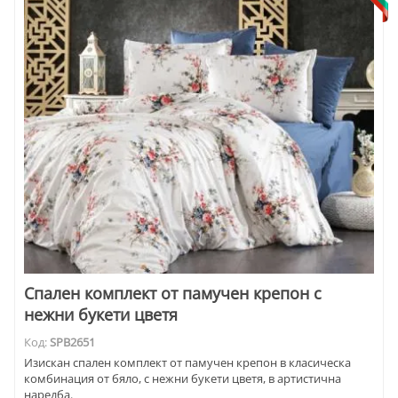
Спален комплект от памучен крепон с
нежни букети цветя
Код:
SPB2651
Изискан спален комплект от памучен крепон в класическа
комбинация от бяло, с нежни букети цветя, в артистична
наредба.