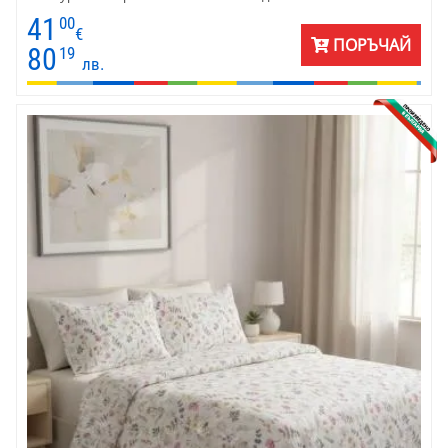
вид след всяко пране. Подходящ за различни размери легла –
41
00
от единично и тип „приста“ до голяма спалня. Перфектният
€
ПОРЪЧАЙ
избор за модерни жени и мъже, които търсят комбинация от
80
19
лв.
стил, комфорт и практичност в ежедневието си.