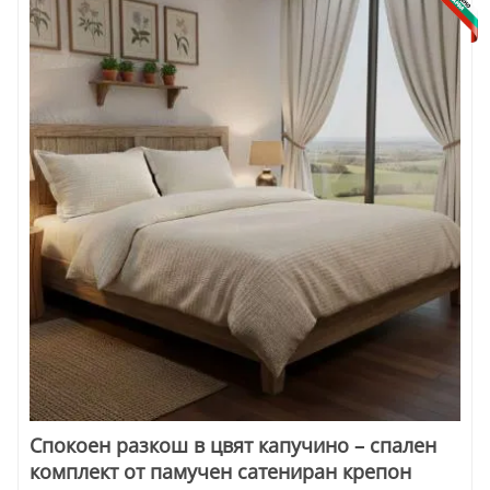
Спокоен разкош в цвят капучино – спален
комплект от памучен сатениран крепон