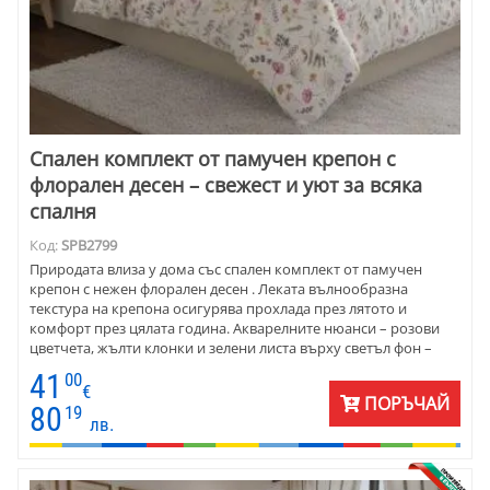
Спален комплект от памучен крепон с
флорален десен – свежест и уют за всяка
спалня
Код:
SPB2799
Природата влиза у дома със спален комплект от памучен
крепон с нежен флорален десен . Леката вълнообразна
текстура на крепона осигурява прохлада през лятото и
комфорт през цялата година. Акварелните нюанси – розови
цветчета, жълти клонки и зелени листа върху светъл фон –
придават свежест и деликатен чар на спалнята. Спалният
41
00
комплект за различни възрасти и стилове, този комплект е
€
ПОРЪЧАЙ
едновременно практичен и естетически изискан. Предлага се
80
19
лв.
в размери за единично легло, легло тип приста и голяма
спалня. С него ще превърнете всяка стая в уютно и
хармонично пространство, в което почивката е истинско
удоволствие.