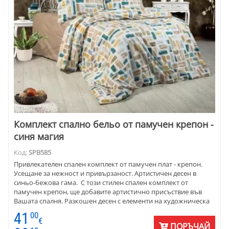
Комплект спално бельо от памучен крепон -
синя магия
Код:
SPB585
Привлекателен спален комплект от памучен плат - крепон.
Усещане за нежност и привързаност. Артистичен десен в
синьо-бежова гама. С този стилен спален комплект от
памучен крепон, ще добавите артистично присъствие във
Вашата спалня. Разкошен десен с елементи на художническа
четка, в различни нюанси на синьо и бежово на бял фон. Тези
41
00
спокойни цветове ще създадат атмосфера на топлина и
€
ПОРЪЧАЙ
спокойствие, вдъхновяваща за отмора.