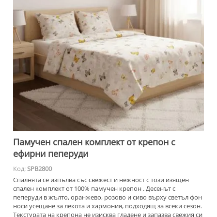
Памучен спален комплект от крепон с
ефирни пеперуди
Код:
SPB2800
Спалнята се изпълва със свежест и нежност с този изящен
спален комплект от 100% памучен крепон . Десенът с
пеперуди в жълто, оранжево, розово и сиво върху светъл фон
носи усещане за лекота и хармония, подходящ за всеки сезон.
Текстурата на крепона не изисква гладене и запазва свежия си