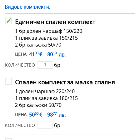
Видове комплекти:
Единичен спален комплект
1 бр долен чаршаф 150/220
1 плик за завивка 150/215
2 бр калъфка 50/70
00
19
€
41
80
лв.
ЦЕНА
бр.
КОЛИЧЕСТВО
Спален комплект за малка спалня
1 долен чаршаф 220/240
1 плик за завивка 180/215
2 бр калъфки 50/70
50
77
€
50
98
лв.
ЦЕНА
бр.
КОЛИЧЕСТВО