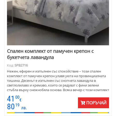
Спален комплект от памучен крепон с
букетчета лавандула
Код:
SPB2716
Нежен, ефирен и изпълнен със спокойствие – този спален
комплект от памучен крепон улавя уюта на провинциалната
тишина. Десенът е изпълнен със снопчета лавандула в
светлолилаво и кремаво, които се редуват с фини зелени
стъбла върху снежнобяла основа. Всяка вечер с този комплект
е като разходка из ароматно поле в ранна лятна утрин.
41
00
€
ПОРЪЧАЙ
80
19
лв.