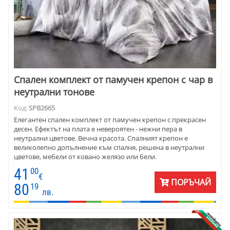
Спален комплект от памучен крепон с чар в
неутрални тонове
Код:
SPB2665
Елегантен спален комплект от памучен крепон с прекрасен
десен. Ефектът на плата е невероятен - нежни пера в
неутрални цветове. Вечна красота. Спалният крепон е
великолепно допълнение към спалня, решена в неутрални
цветове, мебели от ковано желязо или бели.
41
00
€
ПОРЪЧАЙ
80
19
лв.