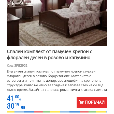
Спален комплект от памучен крепон с
флорален десен в розово и капучино
Код:
SPB2952
Елегантен спален комплект от памучен крепон с нежен
флорален десен в розово-бордо тонове. Материята е
естествена и приятна на допир, със специфична крепонена
структура, която не изисква гладене и запазва свежия си вид
дълго време. Дизайнът съчетава романтична класика с лекота
и създава усещане за уют, стил и завършен интериор .
41
00
Подходящ за различни размери легла и практичен за
€
ПОРЪЧАЙ
ежедневна употреба, този спален комплект е интелигентен
80
19
лв.
избор за дом, в който комфортът и естетиката вървят ръка за
ръка.