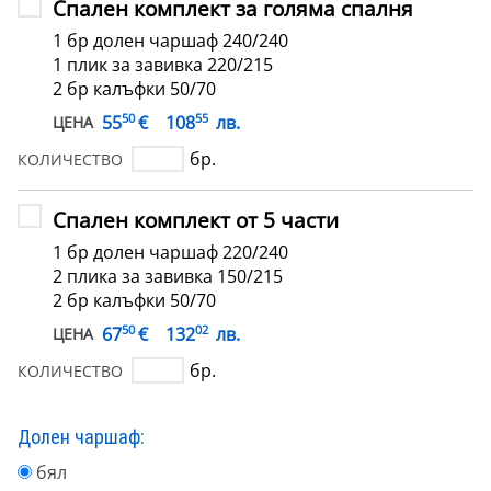
Спален комплект за голяма спалня
1 бр долен чаршаф 240/240
1 плик за завивка 220/215
2 бр калъфки 50/70
50
55
€
55
108
лв.
ЦЕНА
бр.
КОЛИЧЕСТВО
Спален комплект от 5 части
1 бр долен чаршаф 220/240
2 плика за завивка 150/215
2 бр калъфки 50/70
50
02
€
67
132
лв.
ЦЕНА
бр.
КОЛИЧЕСТВО
Долен чаршаф:
бял