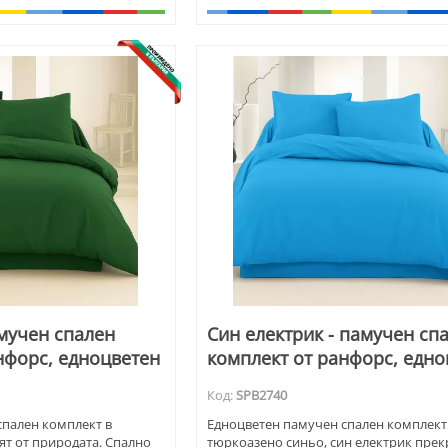
мента се комбинира с розово и златно
мучен спален
Син електрик - памучен сп
нфорс, едноцветен
комплект от ранфорс, едно
Код:
SPB2740
спален комплект в
Едноцветен памучен спален комплект
ят от природата. Спално
тюркоазено синьо, син електрик прек