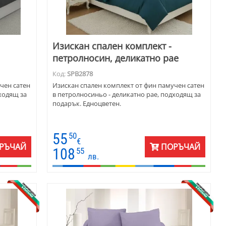
Изискан спален комплект -
петролносин, деликатно рае
Код:
SPB2878
чен сатен
Изискан спален комплект от фин памучен сатен
ходящ за
в петролносиньо - деликатно рае, подходящ за
подарък. Едноцветен.
55
50
€
РЪЧАЙ
ПОРЪЧАЙ
108
55
лв.