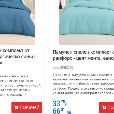
 комплект от
Памучен спален комплект 
ргическо синьо –
ранфорс - цвят мента, едн
нс
Код:
SPB2750
Едноцветен памучен спален комплект
авагантна нотка в
великолепен цвят мента - цвят на аром
лен комплект от 100%
свежест. Спално бельо от фин памучен
ят „хирургическо синьо“.
ранфорс. Предлага се в няколко станд
чни размери легла и
комбинации. Комбинирайте спален к
изия с комфорт и
цвят мента с бяло, дървесни тонове за
33
75
натурален, скандинавски стил. Съчета
€
мента със сиво и черно, за да имате 
ПОРЪЧАЙ
ПО
66
01
минимализъм в спалнята. За романти
лв.