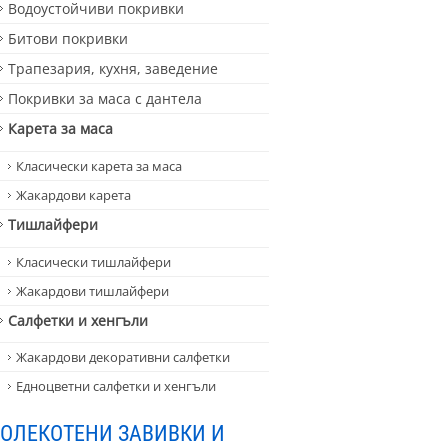
Водоустойчиви покривки
Битови покривки
Трапезария, кухня, заведение
Покривки за маса с дантела
Карета за маса
Класически карета за маса
Жакардови карета
Тишлайфери
Класически тишлайфери
Жакардови тишлайфери
Салфетки и хенгъли
Жакардови декоративни салфетки
Едноцветни салфетки и хенгъли
ОЛЕКОТЕНИ ЗАВИВКИ И