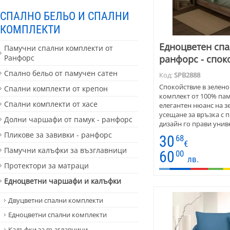
СПАЛНО БЕЛЬО И СПАЛНИ
КОМПЛЕКТИ
Eдноцветен спа
Памучни спални комплекти от
Ранфорс
ранфорс - спок
Спално бельо от памучен сатен
Код:
SPB2888
Спокойствие в зелено
Спални комплекти от крепон
комплект от 100% па
Спални комплекти от хасе
елегантен нюанс на з
усещане за връзка с 
Долни чаршафи от памук - ранфорс
дизайн го прави унив
съвременни спални, в
Пликове за завивки - ранфорс
30
68
водеща. Материята е 
€
Памучни калъфки за възглавници
подходяща за целого
60
00
лв.
Комплектът се предла
Протектори за матраци
комбинации.Той е отл
дома, за хотели и къщ
Едноцветни чаршафи и калъфки
стилна и практична в
Двуцветни спални комплекти
Едноцветни спални комплекти
Калъфки за възглавници