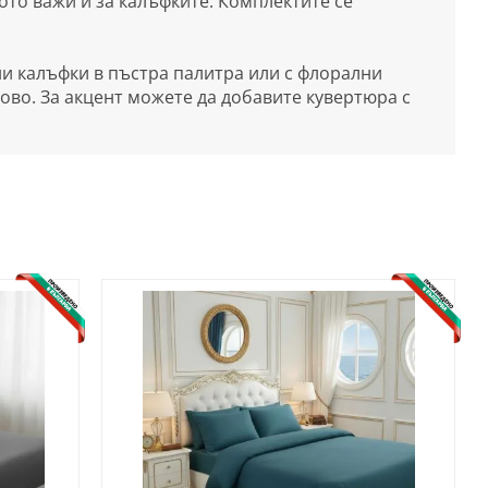
ото важи и за калъфките. Комплектите се
и калъфки в пъстра палитра или с флорални
жово. За акцент можете да добавите кувертюра с