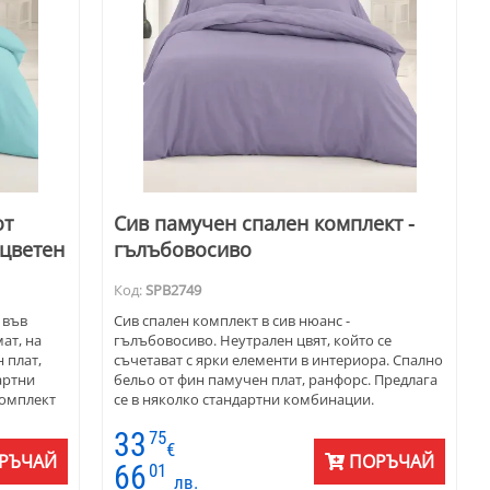
от
Сив памучен спален комплект -
оцветен
гълъбовосиво
Код:
SPB2749
 във
Сив спален комплект в сив нюанс -
ат, на
гълъбовосиво. Неутрален цвят, който се
 плат,
съчетават с ярки елементи в интериора. Спално
артни
бельо от фин памучен плат, ранфорс. Предлага
омплект
се в няколко стандартни комбинации.
33
75
йте цвят
€
модерен
РЪЧАЙ
ПОРЪЧАЙ
66
01
чен шик -
лв.