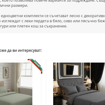
, което позволява повече варианти за подреждане. Същ
лични размери.
едноцветни комплекти се съчетават лесно с декоративн
 изглеждат с леки пердета в бяло, сиво или пясъчно бе
гури или плетен кош за съхранение.
оже да ви интересуват: