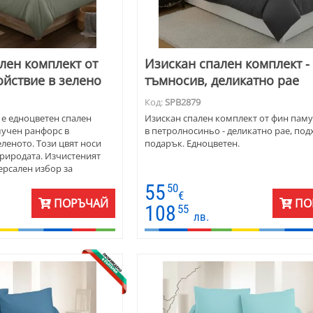
лен комплект от
Изискан спален комплект -
ойствие в зелено
тъмносив, деликатно рае
Код:
SPB2879
 е едноцветен спален
Изискан спален комплект от фин паму
мучен ранфорс в
в петролносиньо - деликатно рае, под
еленото. Този цвят носи
подарък. Едноцветен.
природата. Изчистеният
ерсален избор за
 които хармонията е
55
50
мека и устойчива,
€
ПОРЪЧАЙ
ПО
дишна употреба.
108
55
лв.
га в различни размери и
ичен избор както за
и за гости, търсещи
изия.