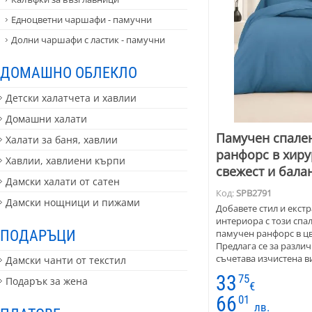
Едноцветни чаршафи - памучни
Долни чаршафи с ластик - памучни
ДОМАШНО ОБЛЕКЛО
Детски халатчета и хавлии
Домашни халати
Памучен спален
Халати за баня, хавлии
ранфорс в хиру
Хавлии, хавлиени кърпи
свежест и бала
Дамски халати от сатен
Код:
SPB2791
Дамски нощници и пижами
Добавете стил и екстр
интериора с този спа
ПОДАРЪЦИ
памучен ранфорс в цв
Предлага се за разли
съчетава изчистена в
Дамски чанти от текстил
практичност.
33
75
Подарък за жена
€
66
01
лв.