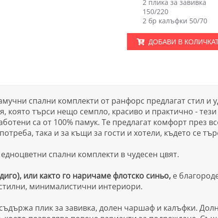
2 плика за завивка
150/220
2 бр калъфки 50/70
ДОБАВИ В КОЛИЧКА
мучни спални комплекти от ранфорс предлагат стил и у
я, която търси нещо семпло, красиво и практично - тез
аботени са от 100% памук. Те предлагат комфорт през в
потреба, така и за къщи за гости и хотели, където се тъ
едноцветни спални комплекти в чудесен цвят.
иго), или както го наричаме флотско синьо,
е благороде
 стилни, минималистични интериори.
съдържа плик за завивка, долен чаршаф и калъфки. Дол