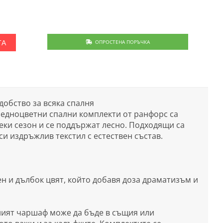
ОПРОСТЕНА ПОРЪЧКА
ТА
добство за всяка спалня
и едноцветни спални комплекти от ранфорс са
секи сезон и се поддържат лесно. Подходящи са
рси издръжлив текстил с естествен състав.
н и дълбок цвят, който добавя доза драматизъм и
ният чаршаф може да бъде в същия или