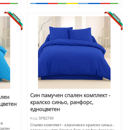
.
Син памучен спален комплект -
ален
кралско синьо, ранфорс,
цветен
едноцветен
Код:
SPB2739
 в
Спален комплект - класическо кралско синьо -
расен
разкошен цвят. Спално бельо от фин памучен