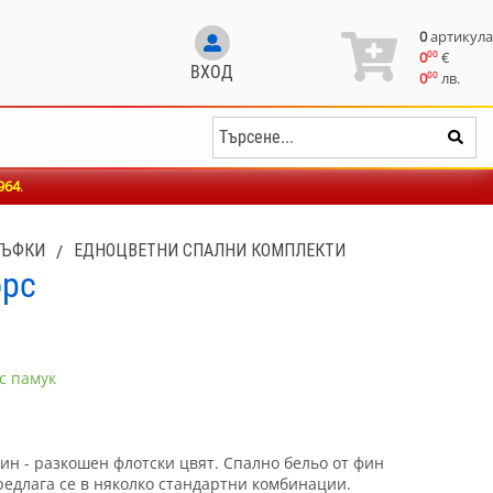
0
артикула
00
0
€
ВХОД
00
0
лв.
964
.
ЛЪФКИ
/
ЕДНОЦВЕТНИ СПАЛНИ КОМПЛЕКТИ
орс
с памук
ин - разкошен флотски цвят. Спално бельо от фин
редлага се в няколко стандартни комбинации.