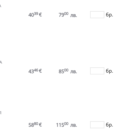
А
39
00
€
бр.
40
79
лв.
А
46
00
€
бр.
43
85
лв.
Я
80
00
€
бр.
58
115
лв.