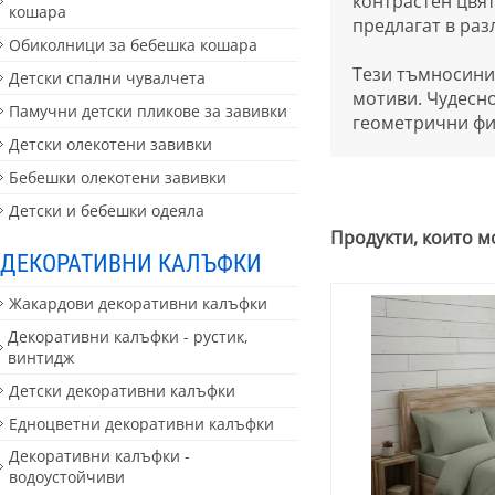
контрастен цвят
кошара
предлагат в раз
Обиколници за бебешка кошара
Тези тъмносини 
Детски спални чувалчета
мотиви. Чудесно
Памучни детски пликове за завивки
геометрични фи
Детски олекотени завивки
Бебешки олекотени завивки
Детски и бебешки одеяла
Продукти, които м
ДЕКОРАТИВНИ КАЛЪФКИ
Жакардови декоративни калъфки
Декоративни калъфки - рустик,
винтидж
Детски декоративни калъфки
Едноцветни декоративни калъфки
Декоративни калъфки -
водоустойчиви