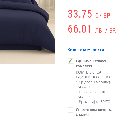
33.75
€ / БР.
66.01
ЛВ. / БР
Видове комплекти:
Единичен спален
комплект
КОМПЛЕКТ ЗА
ЕДИНИЧНО ЛЕГЛО
1 бр долен чаршаф
150/240
1 плик за завивка
150/220
1 бр калъфка 50/70
Спален комплект, мал
спалня