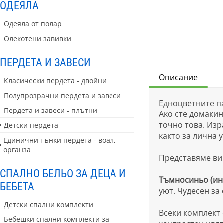
ОДЕЯЛА
Одеяла от полар
Олекотени завивки
ПЕРДЕТА И ЗАВЕСИ
Описание
Класически пердета - двойни
Полупрозрачни пердета и завеси
Едноцветните па
Пердета и завеси - плътни
Ако сте домакин
точно това. Изр
Детски пердета
както за лична у
Единични тънки пердета - воал,
органза
Представяме ви 
СПАЛНО БЕЛЬО ЗА ДЕЦА И
Тъмносиньо (инд
БЕБЕТА
уют. Чудесен за
Детски спални комплекти
Всеки комплект 
Бебешки спални комплекти за