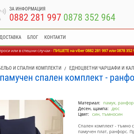
ЗА ИНФОРМАЦИЯ
0882 281 997
0878 352 964
ДОСТАВКА
БЛОГ
КОНТАКТИ
роси или в спешни случаи -
ПИШЕТЕ на viber 0882 281 997 или
0878 352 
БЕЛЬО И СПАЛНИ КОМПЛЕКТИ
/
ЕДНОЦВЕТНИ ЧАРШАФИ И КА
памучен спален комплект - ранф
Материал:
памук, ранфор
Десен, щампа:
дюс
Цвят:
син, тъмносин
Спален комплект - тъмно с
памучен плат, ранфорс. П