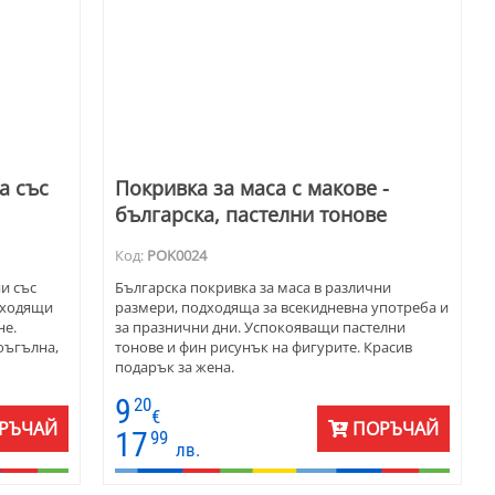
а със
Покривка за маса с макове -
българска, пастелни тонове
Код:
POK0024
и със
Българска покривка за маса в различни
дходящи
размери, подходяща за всекидневна употреба и
не.
за празнични дни. Успокояващи пастелни
оъгълна,
тонове и фин рисунък на фигурите. Красив
подарък за жена.
9
20
€
РЪЧАЙ
ПОРЪЧАЙ
17
99
лв.