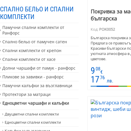
СПАЛНО БЕЛЬО И СПАЛНИ
Покривка за мас
КОМПЛЕКТИ
българска
Памучни спални комплекти от
Код:
POK0052
Ранфорс
Българска покривка за
Спално бельо от памучен сатен
Предлага се правоъгъ
Красиви български п
Спални комплекти от крепон
уютната атмосфера в 
цветове.
Спални комплекти от хасе
Долни чаршафи от памук - ранфорс
9
08
€
Пликове за завивки - ранфорс
17
76
лв.
Памучни калъфки за възглавници
Протектори за матраци
Едноцветни чаршафи и калъфки
Двуцветни спални комплекти
Едноцветни спални комплекти
Калъфки за възглавници