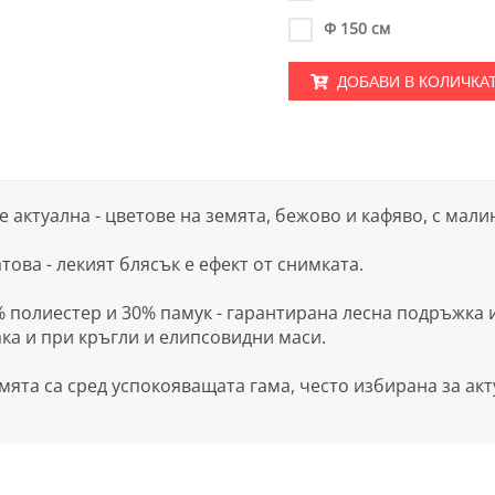
Ф 150 см
ДОБАВИ В КОЛИЧКА
е актуална - цветове на земята, бежово и кафяво, с мал
това - лекият блясък е ефект от снимката.
 полиестер и 30% памук - гарантирана лесна подръжка и
ка и при кръгли и елипсовидни маси.
мята са сред успокояващата гама, често избирана за акт