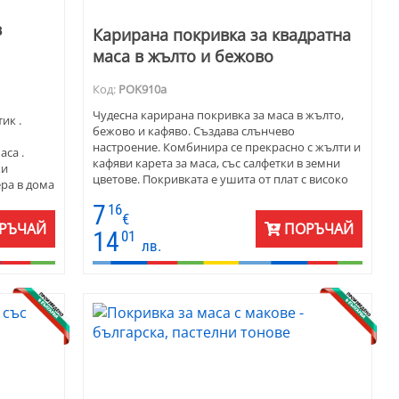
в
Карирана покривка за квадратна
маса в жълто и бежово
Код:
POK910a
Чудесна карирана покривка за маса в жълто,
ик .
бежово и кафяво. Създава слънчево
настроение. Комбинира се прекрасно с жълти и
аса .
кафяви карета за маса, със салфетки в земни
ки
цветове. Покривката е ушита от плат с високо
ра в дома
качество. Материята е памук и полиестер -
7
16
поддържа се лесно. Размерите са 140х140 см.
€
Тази покривка за маса е много подходяща за
РЪЧАЙ
ПОРЪЧАЙ
14
01
заведение в стил механа или бирария.
лв.