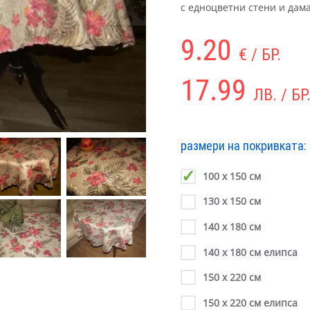
с едноцветни стени и дама
9.20
€ / БР.
17.99
ЛВ. / БР
размери на покривката:
100 х 150 см
130 х 150 см
140 х 180 см
140 х 180 см елипса
150 х 220 см
150 х 220 см елипса