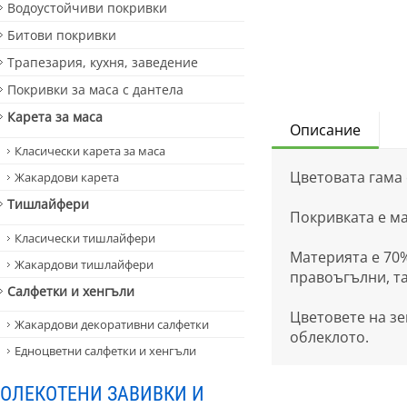
Водоустойчиви покривки
Битови покривки
Трапезария, кухня, заведение
Покривки за маса с дантела
Карета за маса
Описание
Класически карета за маса
Цветовата гама 
Жакардови карета
Тишлайфери
Покривката е ма
Класически тишлайфери
Материята е 70%
Жакардови тишлайфери
правоъгълни, та
Салфетки и хенгъли
Цветовете на зе
Жакардови декоративни салфетки
облеклото.
Едноцветни салфетки и хенгъли
ОЛЕКОТЕНИ ЗАВИВКИ И