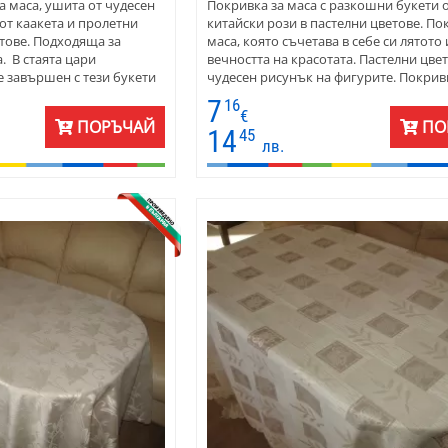
а маса, ушита от чудесен
Покривка за маса с разкошни букети 
от каакета и пролетни
китайски рози в пастелни цветове. По
тове. Подходяща за
маса, която съчетава в себе си лятото 
. В стаята цари
вечността на красотата. Пастелни цвет
е завършен с тези букети
чудесен рисунък на фигурите. Покрив
а е подходяща както за
осеяна с букети от китайски рози. Изб
7
16
дата. Особен чар има, ако
покривката, ако желаете стаята да нос
€
ПОРЪЧАЙ
ПО
празнички елементи.
топлината и свежестта на градината.
14
45
лв.
гат в различни размери,
Покривката е подходяща за стая с меб
евна употреба и за
масив. Покривката е подходяща за за
нтите са за кръгла и
кафене, бистро - особено близо до пар
терията е 30% памук, 70%
Ушита е от плат, който се поддържа ле
 е матова, което се
съкът е ефект от