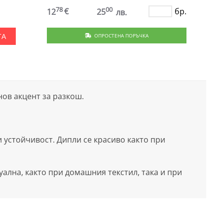
78
00
€
бр.
12
25
лв.
ОПРОСТЕНА ПОРЪЧКА
ТА
инов акцент за разкош.
 устойчивост. Дипли се красиво както при
уална, както при домашния текстил, така и при