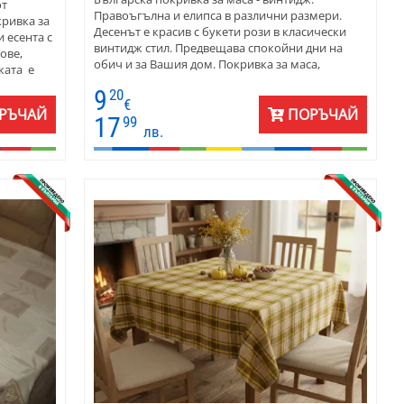
от
Правоъгълна и елипса в различни размери.
кривка за
Десенът е красив с букети рози в класически
и есента с
винтидж стил. Предвещава спокойни дни на
ове,
обич и за Вашия дом. Покривка за маса,
ката е
подходяща за всекидневна употреба и за
ерете
9
20
сервиране. Естествени цветове.
и
€
РЪЧАЙ
ПОРЪЧАЙ
17
99
лв.
ели от
ведения,
ка.
сно.