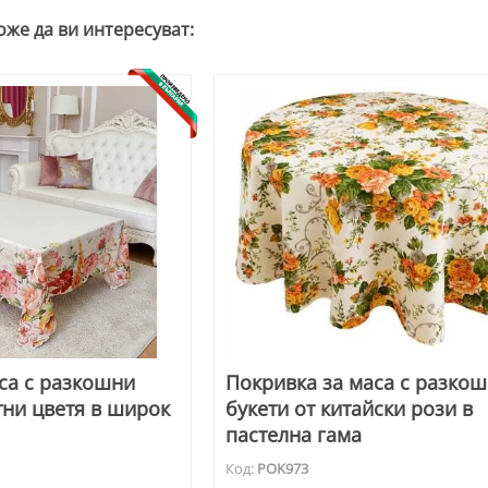
оже да ви интересуват:
са с разкошни
Покривка за маса с разко
тни цветя в широк
букети от китайски рози в
пастелна гама
Код:
POK973