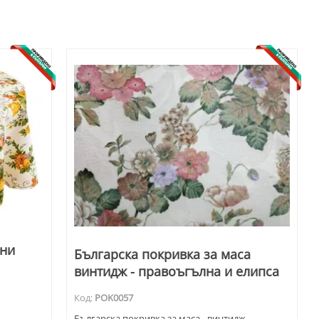
шни
Българска покривка за маса
винтидж - правоъгълна и елипса
Код:
POK0057
Българска покривка за маса - винтидж.