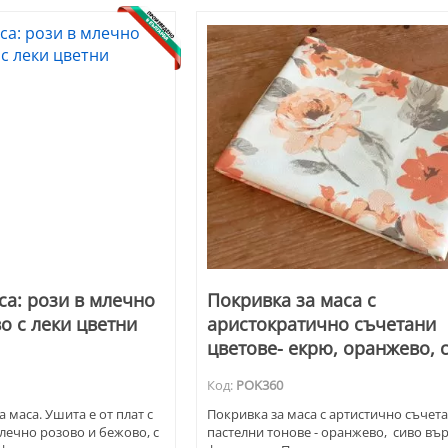
са: рози в млечно
Покривка за маса с
о с леки цветни
аристократично съчетани
цветове- екрю, oранжево, 
Код:
POK360
 маса. Ушита е от плат с
Покривка за маса с артистично съчет
лечно розово и бежово, с
пастелни тонове - оранжево, сиво въ