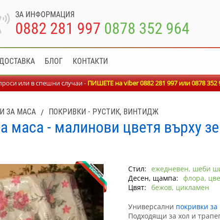
ЗА ИНФОРМАЦИЯ
0882 281 997
0878 352 964
ДОСТАВКА
БЛОГ
КОНТАКТИ
роси или в спешни случаи -
ПИШЕТЕ на viber 0882 281 997 или
0878 352 
И ЗА МАСА
/
ПОКРИВКИ - РУСТИК, ВИНТИДЖ
а маса - малинови цветя върху з
Стил:
ежедневен, шеби ш
Десен, щампа:
флора, цв
Цвят:
бежов, цикламен
Универсални
покривки за
Подходящи за хол и трапе