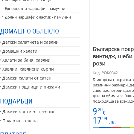
Едноцветни чаршафи - памучни
Долни чаршафи с ластик - памучни
ДОМАШНО ОБЛЕКЛО
Детски халатчета и хавлии
Българска покр
Домашни халати
винтидж, шеби 
Халати за баня, хавлии
рози
Хавлии, хавлиени кърпи
Код:
POK0042
Дамски халати от сатен
Българска покривка з
различни размери. Де
Дамски нощници и пижами
сиво-виолетови цвет
дни на обич и за Ваши
ПОДАРЪЦИ
подходяща за всекидн
сервиране. Естествени
9
20
Дамски чанти от текстил
елипсовидна и кръгла
€
17
99
Подарък за жена
лв.