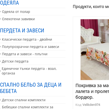
ОДЕЯЛА
Продукти, които м
Одеяла от полар
Олекотени завивки
ПЕРДЕТА И ЗАВЕСИ
Класически пердета - двойни
Полупрозрачни пердета и завеси
Пердета и завеси - плътни
Детски пердета
Единични тънки пердета - воал,
органза
СПАЛНО БЕЛЬО ЗА ДЕЦА И
Покривка за ма
БЕБЕТА
лалета и проле
бордюр.
Детски спални комплекти
Код:
Velikden974
Бебешки спални комплекти за