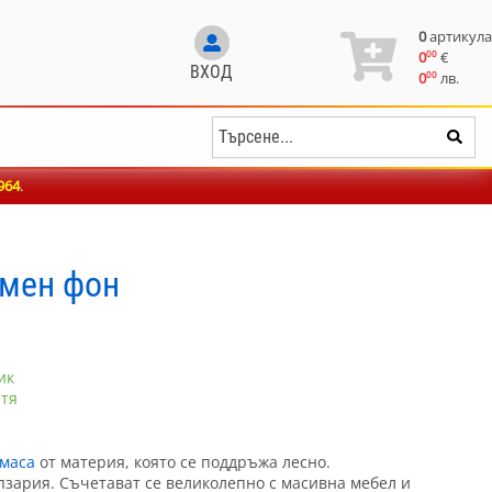
0
артикула
00
0
€
ВХОД
00
0
лв.
964
.
емен фон
ик
етя
 маса
от материя, която се поддръжа лесно.
пзария. Съчетават се великолепно с масивна мебел и