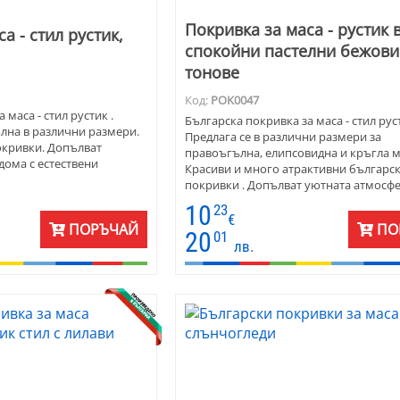
Покривка за маса - рустик 
а - стил рустик,
спокойни пастелни бежови
тонове
Код:
POK0047
 маса - стил рустик .
Българска покривка за маса - стил руст
лна в различни размери.
Предлага се в различни размери за
окривки. Допълват
правоъгълна, елипсовидна и кръгла м
дома с естествени
Красиви и много атрактивни българс
покривки . Допълват уютната атмосфе
с естествени цветове.
10
23
€
ПОРЪЧАЙ
ПО
20
01
лв.