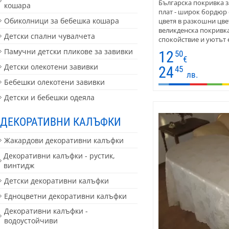
Българска покривка з
кошара
плат - широк бордюр 
Обиколници за бебешка кошара
цветя в разкошни цве
великденска покривка
Детски спални чувалчета
спокойствие и уютът 
на масата. Покривкат
Памучни детски пликове за завивки
12
50
дома, така и за веран
€
Детски олекотени завивки
я съчетаете с други 
24
45
лв.
Покривките се предла
Бебешки олекотени завивки
подходяща за всекидн
празнични дни. Вариа
Детски и бебешки одеяла
правоъгълна маса. Ма
полиестер. Покривката
ДЕКОРАТИВНИ КАЛЪФКИ
дължи на памука. Бля
снимането.
Жакардови декоративни калъфки
Декоративни калъфки - рустик,
винтидж
Детски декоративни калъфки
Едноцветни декоративни калъфки
Декоративни калъфки -
водоустойчиви