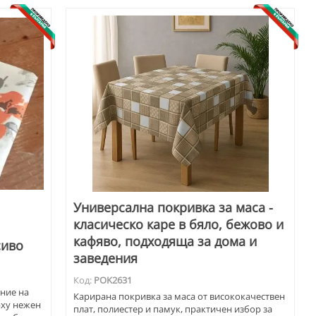
Универсална покривка за маса -
класическо каре в бяло, бежово и
кафяво, подходяща за дома и
сиво
заведения
Код:
POK2631
ание на
Карирана покривка за маса от висококачествен
рху нежен
плат, полиестер и памук, практичен избор за