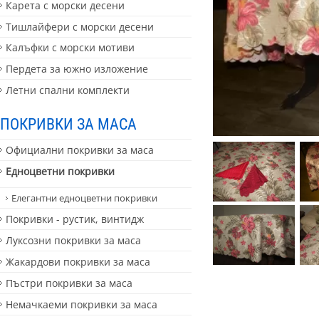
Карета с морски десени
Тишлайфери с морски десени
Калъфки с морски мотиви
Пердета за южно изложение
Летни спални комплекти
ПОКРИВКИ ЗА МАСА
Официални покривки за маса
Едноцветни покривки
Елегантни едноцветни покривки
Покривки - рустик, винтидж
Луксозни покривки за маса
Жакардови покривки за маса
Пъстри покривки за маса
Немачкаеми покривки за маса