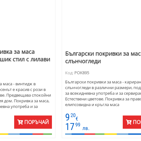
ивка за маса
Български покривки за мас
шик стил с лилави
слънчогледи
Код:
POK895
Български покривки за маса - кариран
а маса - винтидж в
слънчогледи в различни размери, по
сенът е красив с рози в
за всекидневна употреба и за сервира
ове. Предвещава спокойни
Естествени цветове. Покривка за прав
я дом. Покривка за маса,
елипсовидна и кръгла маса
евна употреба и за
 цветове. Предлага се за
9
20
 маса
€
ПОРЪЧАЙ
ПО
17
99
лв.