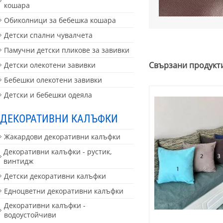
кошара
Обиколници за бебешка кошара
Детски спални чувалчета
Памучни детски пликове за завивки
Свързани продукт
Детски олекотени завивки
Бебешки олекотени завивки
Детски и бебешки одеяла
ДЕКОРАТИВНИ КАЛЪФКИ
Жакардови декоративни калъфки
Декоративни калъфки - рустик,
винтидж
Детски декоративни калъфки
Едноцветни декоративни калъфки
Декоративни калъфки -
водоустойчиви