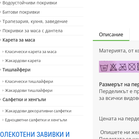
Водоустойчиви покривки
Битови покривки
Трапезария, кухня, заведение
Покривки за маса с дантела
Описание
Карета за маса
Материята, от к
Класически карета за маса
Жакардови карета
Тишлайфери
Класически тишлайфери
Размерът на пе
Жакардови тишлайфери
Перделикът е пр
за всички видов
Салфетки и хенгъли
Жакардови декоративни салфетки
Цената на перде
Едноцветни салфетки и хенгъли
Опишете ни жела
ОЛЕКОТЕНИ ЗАВИВКИ И
Пердетата се ши