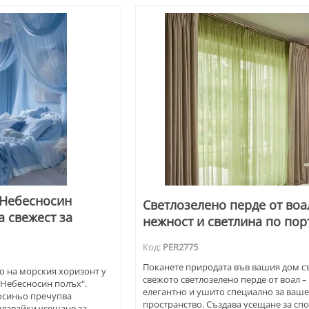
"Небесносин
Светлозелено перде от воа
а свежест за
нежност и светлина по по
Код:
PER2775
Поканете природата във вашия дом с
о на морския хоризонт у
свежото светлозелено перде от воал –
 "Небесносин полъх".
елегантно и ушито специално за ваш
носиньо пречупва
пространство. Създава усещане за сп
здавайки усещане за