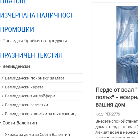
ПЛАТОВЕ
ИЗЧЕРПАНА НАЛИЧНОСТ
ПРОМОЦИИ
Последни бройки на продукти
ПРАЗНИЧЕН ТЕКСТИЛ
Великденски
Великденски покривки за маса
Великденски карета
Перде от воал 
Великденски тишлайфери
полъх" – ефирн
вашия дом
Великденски салфетки
Великденски калъфки за възглавница
Код:
PER2779
Внесете спокойствиет
Свети Валентин
дома с перде от воал
Лекият воал в небес
Украса за дома за Свети Валентин
светлината нежно, съ