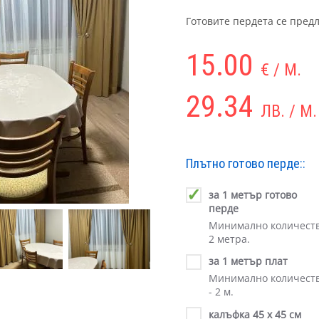
Готовите пердета се предл
15.00
€ / М.
29.34
ЛВ. / М.
Плътно готово перде::
за 1 метър готово
перде
Минимално количест
2 метра.
за 1 метър плат
Минимално количест
- 2 м.
калъфка 45 х 45 см