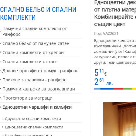
Едноцветни де
СПАЛНО БЕЛЬО И СПАЛНИ
от плътна мате
Комбинирайте с
КОМПЛЕКТИ
същия цвят
Памучни спални комплекти от
Код:
VAZ2621
Ранфорс
Едноцветни калъфки 
Спално бельо от памучен сатен
възглавнички . Допъл
домашния уют! Калъфки
Спални комплекти от крепон
лазурносин, пепел от 
Спални комплекти от хасе
други. Тези цветове 
нотка към подредбат
5
11
Долни чаршафи от памук - ранфорс
Предоставя безкрайн
€
комбинации. Декорат
2
61
Пликове за завивки - ранфорс
лв.
размери 45х45 см . Пе
Памучни калъфки за възглавници
стол или легло. Израбо
полиестер . Материят
Протектори за матраци
издръжлива за дълго
Едноцветни чаршафи и калъфки
Двуцветни спални комплекти
Едноцветни спални комплекти
Калъфки за възглавници