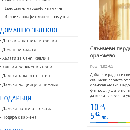
Едноцветни чаршафи - памучни
Долни чаршафи с ластик - памучни
ДОМАШНО ОБЛЕКЛО
Детски халатчета и хавлии
Слънчеви перде
Домашни халати
оранжево
Халати за баня, хавлии
Код:
PER2783
Хавлии, хавлиени кърпи
Добавете радост и све
Дамски халати от сатен
слънчеви пердета от 
Дамски нощници и пижами
оранжев нюанс. Перде
фин воал, ушити по и
да внесат свежест и 
ПОДАРЪЦИ
Подходящи са за днев
10
60
където искате да съз
€
Дамски чанти от текстил
атмосфера. Цвят номе
5
42
лв.
Подарък за жена