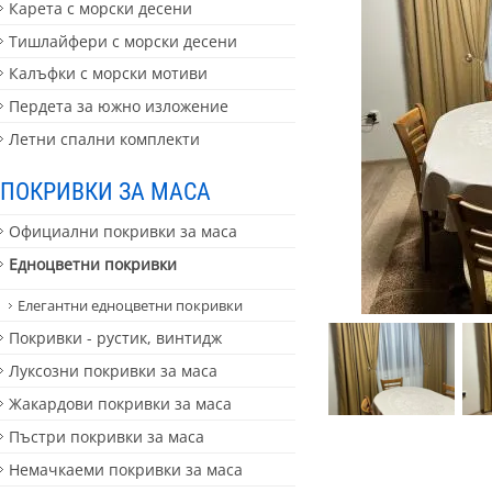
Карета с морски десени
Тишлайфери с морски десени
Калъфки с морски мотиви
Пердета за южно изложение
Летни спални комплекти
ПОКРИВКИ ЗА МАСА
Официални покривки за маса
Едноцветни покривки
Елегантни едноцветни покривки
Покривки - рустик, винтидж
Луксозни покривки за маса
Жакардови покривки за маса
Пъстри покривки за маса
Немачкаеми покривки за маса