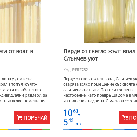
та от воал в
Перде от светло жълт воал
Слънчев уют
Код:
PER2782
тлина у дома със
Перде от светложълт воал „Слънчев у
воал в топъл жълто-
озарява всяко помещение със своята
тата са изработени от
слънчева светлина. То носи топлина, с
ндивидуални размери, за
настроение, като превръща дома в мя
уют във всяко помещение.
изпълнено с ведрина. Съчетава се отл
на или трапезария,
модерни и класически интериори и е
10
60
дадете топла и енергична
изработено по индивидуална поръчка
€
р 10 на общата снимка.
за окачване. На общата снимка с 10-те
ПОРЪЧАЙ
ПО
5
42
цветът е номер 9 жълт воал.
лв.