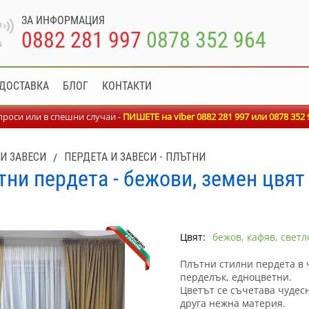
ЗА ИНФОРМАЦИЯ
0882 281 997
0878 352 964
ДОСТАВКА
БЛОГ
КОНТАКТИ
роси или в спешни случаи -
ПИШЕТЕ на viber 0882 281 997 или
0878 352 
И ЗАВЕСИ
/
ПЕРДЕТА И ЗАВЕСИ - ПЛЪТНИ
тни пердета - бежови, земен цвят
Цвят:
бежов, кафяв, свет
Плътни стилни пердета в 
перделък, едноцветни.
Цветът се съчетава чудесн
друга нежна материя.