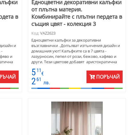
алъфки
Едноцветни декоративни калъфки
от плътна материя.
рдета в
Комбинирайте с плътни пердета в
същия цвят - колекция 3
Код:
VAZ2623
Едноцветни калъфки за декоративни
дизайн и
възглавнички . Допълват изтънчения дизайн и
 -
домашния уют! Калъфките са в 7 цвята -
афяво и
лазурносин, пепел от рози, бежово, кафяво и
ратична
други. Тези цветове добавят аристократична
о.
нотка към подредбата на помещението.
5
11
а стилни
Предоставя безкрайни възможности за стилни
€
РЪЧАЙ
ПОРЪЧАЙ
 са с
комбинации. Декоративните калъфкит са с
2
61
лв.
еки диван,
размери 45х45 см . Перфектни са за всеки диван,
петек -
стол или легло. Изработени са от плат петек -
р и
полиестер . Материята е мека на допир и
.
издръжлива за дълготрайна употреба.