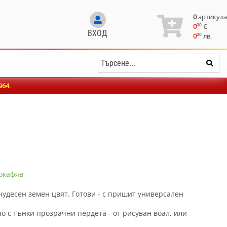
0
артикула
00
0
€
ВХОД
00
0
лв.
964
.
локафяв
чудесен земен цвят. Готови - с пришит универсален
о с тънки прозрачни пердета - от рисуван воал, или