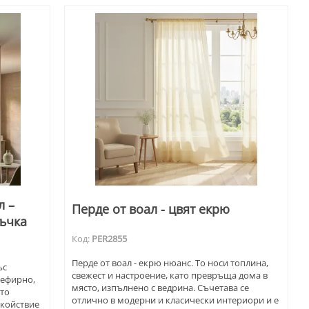
л –
Перде от воал - цвят екрю
ръчка
Код:
PER2855
Перде от воал - екрю нюанс. То носи топлина,
ъс
свежест и настроение, като превръща дома в
 ефирно,
място, изпълнено с ведрина. Съчетава се
ето
отлично в модерни и класически интериори и е
окойствие