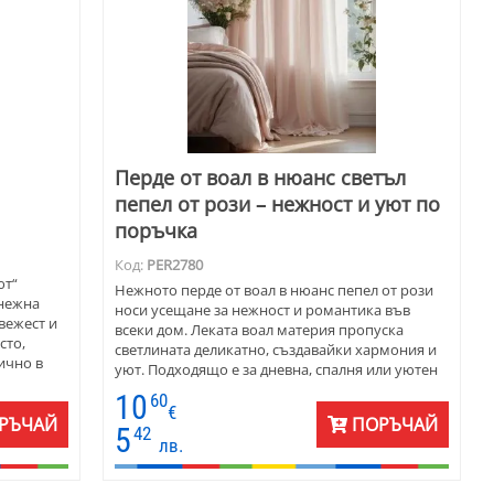
Перде от воал в нюанс светъл
пепел от рози – нежност и уют по
поръчка
Код:
PER2780
ют“
Нежното перде от воал в нюанс пепел от рози
 нежна
носи усещане за нежност и романтика във
вежест и
всеки дом. Леката воал материя пропуска
сто,
светлината деликатно, създавайки хармония и
ично в
уют. Подходящо е за дневна, спалня или уютен
кът за почивка, където искаш атмосфера на
10
60
, готово
топлина и спокойствие. На общата снимка -
€
 цвята -
РЪЧАЙ
ПОРЪЧАЙ
номер 7.
5
42
лв.