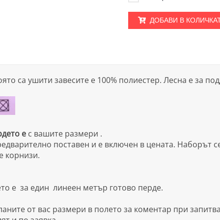
ДОБАВИ В КОЛИЧКА
оято са ушити завесите е 100% полиестер. Лесна е за по
рдето е
с вашите размери .
едварително поставен и е включен в цената. Наборът с
е корнизи.
то е за един линеен метър готово перде.
ните от вас размери в полето за коментар при запитван
ят и по заявка.