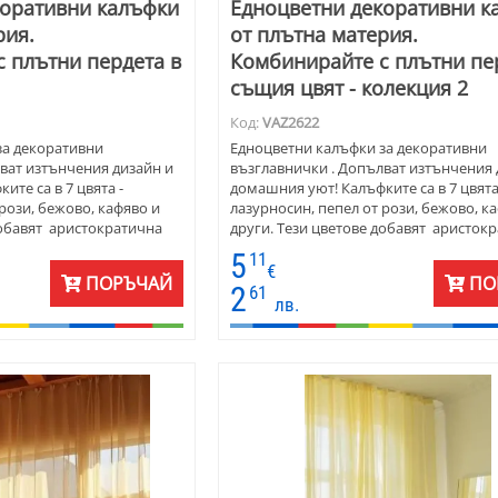
коративни калъфки
Едноцветни декоративни к
рия.
от плътна материя.
 плътни пердета в
Комбинирайте с плътни пе
същия цвят - колекция 2
Код:
VAZ2622
за декоративни
Едноцветни калъфки за декоративни
ват изтънчения дизайн и
възглавнички . Допълват изтънчения 
те са в 7 цвята -
домашния уют! Калъфките са в 7 цвята
рози, бежово, кафяво и
лазурносин, пепел от рози, бежово, к
добавят аристократична
други. Тези цветове добавят аристок
а на помещението.
нотка към подредбата на помещениет
5
11
и възможности за стилни
Предоставя безкрайни възможности з
€
ПОРЪЧАЙ
ПО
ивните калъфкит са с
комбинации. Декоративните калъфкит
2
61
лв.
рфектни са за всеки диван,
размери 45х45 см . Перфектни са за вс
тени са от плат петек -
стол или легло. Изработени са от плат 
а е мека на допир и
полиестер . Материята е мека на допи
трайна употреба.
издръжлива за дълготрайна употреба