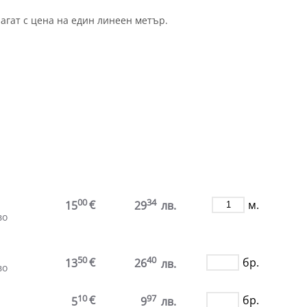
агат с цена на един линеен метър.
00
34
€
м.
15
29
лв.
во
50
40
€
бр.
13
26
лв.
во
10
97
€
бр.
5
9
лв.