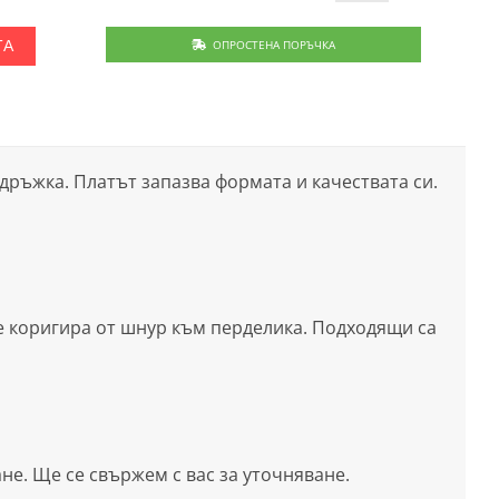
ОПРОСТЕНА ПОРЪЧКА
ТА
ддръжка. Платът запазва формата и качествата си.
е коригира от шнур към перделика. Подходящи са
е. Ще се свържем с вас за уточняване.