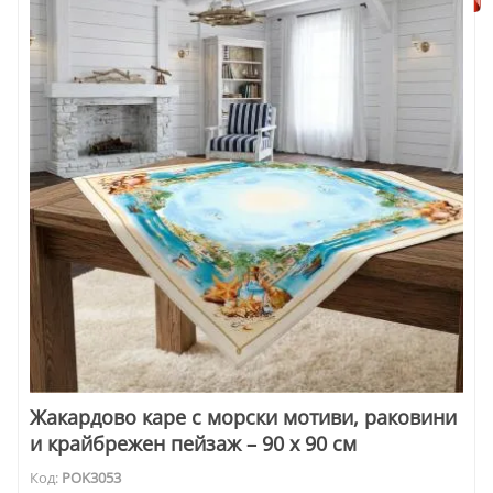
Жакардово каре с морски мотиви, раковини
и крайбрежен пейзаж – 90 x 90 см
Код:
POK3053