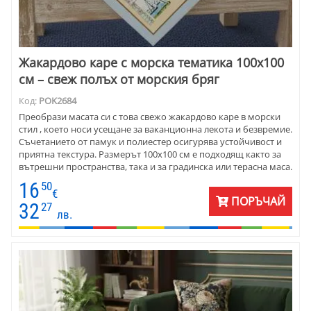
Жакардово каре с морска тематика 100х100
см – свеж полъх от морския бряг
Код:
POK2684
Преобрази масата си с това свежо жакардово каре в морски
стил , което носи усещане за ваканционна лекота и безвремие.
Съчетанието от памук и полиестер осигурява устойчивост и
приятна текстура. Размерът 100х100 см е подходящ както за
вътрешни пространства, така и за градинска или терасна маса.
Декорирано с миди, лодки, палми и сини мотиви, това каре е
16
50
прекрасно допълнение към интериори с крайморски или
€
ПОРЪЧАЙ
модерен привкус. Подходящо за ежедневна употреба, и с
32
27
лв.
визия, която прави всяка среща около масата по-специална.