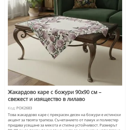
Жакардово каре с божури 90x90 см –
свежест и изящество в лилаво
Код:
POK2683
Това жакардово каре с прекрасен десен на божури е истински
акцент за твоята трапеза. Съчетанието от памук и полиестер
придава усещане за мекота и стилна устойчивост. Размерът