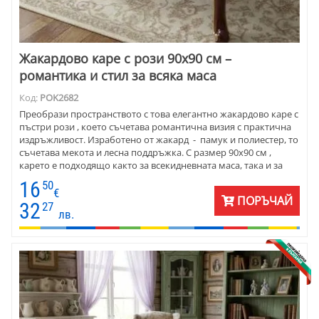
Жакардово каре с рози 90x90 см –
романтика и стил за всяка маса
Код:
POK2682
Преобрази пространството с това елегантно жакардово каре с
пъстри рози , което съчетава романтична визия с практична
издръжливост. Изработено от жакард - памук и полиестер, то
съчетава мекота и лесна поддръжка. С размер 90х90 см ,
карето е подходящо както за всекидневната маса, така и за
специални поводи. Цветният флорален бордюр и нежните
16
50
орнаменти в центъра внасят усещане за изисканост и уют.
€
ПОРЪЧАЙ
Подходящо за винтидж, класически и романтичен интериор ,
32
27
лв.
карето се комбинира прекрасно с порцеланови сервизи,
пастелни покривки и дървени акценти.