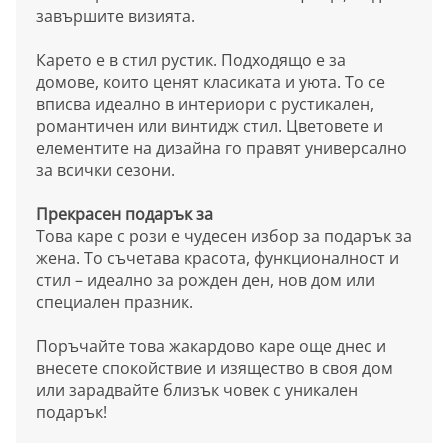
завършите визията.
Карето е в стил рустик. Подходящо е за
домове, които ценят класиката и уюта. То се
вписва идеално в интериори с рустикален,
романтичен или винтидж стил. Цветовете и
елементите на дизайна го правят универсално
за всички сезони.
Прекрасен подарък за
Това каре с рози е чудесен избор за подарък за
жена. То съчетава красота, функционалност и
стил – идеално за рожден ден, нов дом или
специален празник.
Поръчайте това жакардово каре още днес и
внесете спокойствие и изящество в своя дом
или зарадвайте близък човек с уникален
подарък!