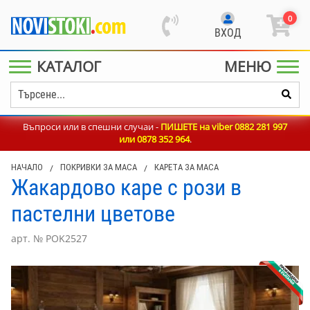
0
ВХОД
КАТАЛОГ
МЕНЮ
Въпроси или в спешни случаи -
ПИШЕТЕ на viber 0882 281 997
или
0878 352 964
.
НАЧАЛО
/
ПОКРИВКИ ЗА МАСА
/
КАРЕТА ЗА МАСА
Жакардово каре с рози в
пастелни цветове
арт. № POK2527