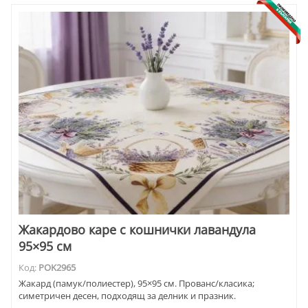
Жакардово каре с кошнички лавандула
95×95 см
Код:
POK2965
Жакард (памук/полиестер), 95×95 см. Прованс/класика;
симетричен десен, подходящ за делник и празник.