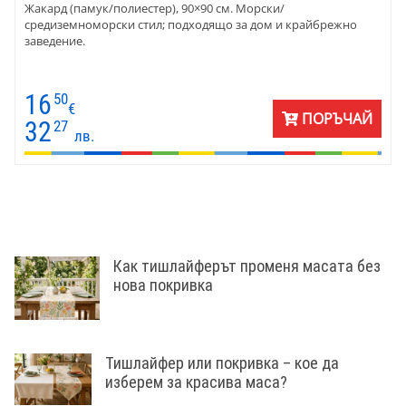
Жакард (памук/полиестер), 90×90 см. Морски/
средиземноморски стил; подходящо за дом и крайбрежно
заведение.
16
50
€
ПОРЪЧАЙ
32
27
лв.
Как тишлайферът променя масата без
нова покривка
Тишлайфер или покривка – кое да
изберем за красива маса?