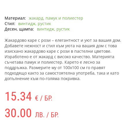
Материал:
жакард, памук и полиестер
Стил:
винтидж, рустик
Десен, щампа:
винтидж, рустик
Жакардово каре с рози – елегантност и уют за вашия дом.
Добавете нежност и стил към уюта на вашия дом с това
изискано жакардово каре с рози в пастелни цветове.
Изработено е от жакард с високо качество. Материята
съчетава памук и полиестер. Карето е лесно за
поддръжка. Размерите му от 100х100 см го правят
подходящо както за самостоятелна употреба, така и като
допълнение към по-голяма покривка.
15.34
€ / БР.
30.00
ЛВ. / БР.