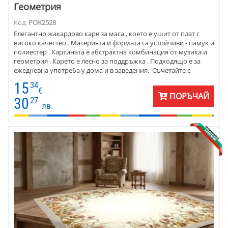
Геометрия
Код:
POK2528
Елегантно жакардово каре за маса , което е ушит от плат с
високо качество . Материята и формата са устойчиви - памук и
полиестер . Картината е абстрактна комбинация от музика и
геометрия . Карето е лесно за поддръжка . Подходящо е за
ежедневна употреба у дома и в заведения. Съчетайте с
едноцветна покривка за маса в един по ярките цветове, които
15
34
са на картината.
€
ПОРЪЧАЙ
30
27
лв.