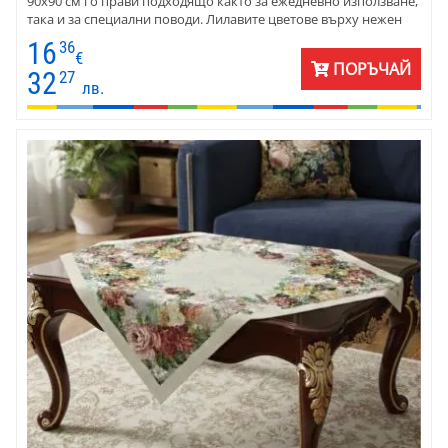
90x90 см го прави подходящо както за ежедневно използване,
така и за специални поводи. Лилавите цветове върху нежен
кремав фон създават изтънчен, свеж контраст, който носи
16
36
усещане за хармония и празничност . Подходящо за винтидж
€
ПОРЪЧАЙ
и романтични интериори , това каре се съчетава прекрасно с
32
27
лв.
елегантни прибори, цветни композиции и текстил в
лавандулови или неутрални тонове.