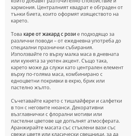
които добавят разточително спокойствие и
хармония. Централният квадрат е обграден от
тънки биета, които оформят изяществото на
карето.
Това
каре от жакард с рози
е подходящо за
различни поводи – от ежедневна употреба до
специални празнични събирания.
Използвайте го върху малка маса в дневната
или кухнята за уютен акцент. Също така,
карето може да служи като централен елемент
върху по-голяма маса, комбинирано с
едноцветни покривки в екрю, брик или
пастелно жълто.
Съчетавайте карето с тишлайфери и салфетки
в тон с неговите нюанси. Декоративни
възглавнички с флорални мотиви или
пастелни цветове ще допълнят атмосферата.
Аранжирайте масата със стъклени вази със
свежи цветя или класически свещници, за да