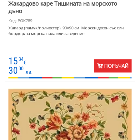
Жакардово каре Тишината на морското
дъно
Код:
POK789
Жакард (памук/полиестер), 90×90 см. Морски десен със син
бордюр; за морска вила или заведение.
15
34
€
ПОРЪЧАЙ
30
00
лв.