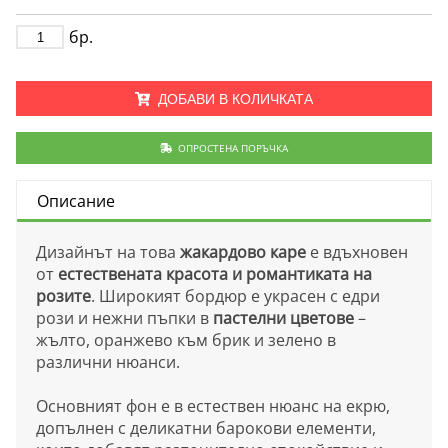
бр.
ДОБАВИ В КОЛИЧКАТА
ОПРОСТЕНА ПОРЪЧКА
Описание
Дизайнът на това
жакардово каре
е вдъхновен
от
естествената красота и романтиката на
розите
. Широкият бордюр е украсен с едри
рози и нежни пъпки в
пастелни цветове
–
жълто, оранжево към брик и зелено в
различни нюанси.
Основният фон е в естествен нюанс на екрю,
допълнен с деликатни барокови елементи,