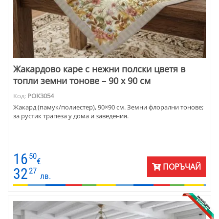
Жакардово каре с нежни полски цветя в
топли земни тонове – 90 x 90 см
Код:
POK3054
Жакард (памук/полиестер), 90×90 см. Земни флорални тонове;
за рустик трапеза у дома и заведения.
16
50
€
ПОРЪЧАЙ
32
27
лв.