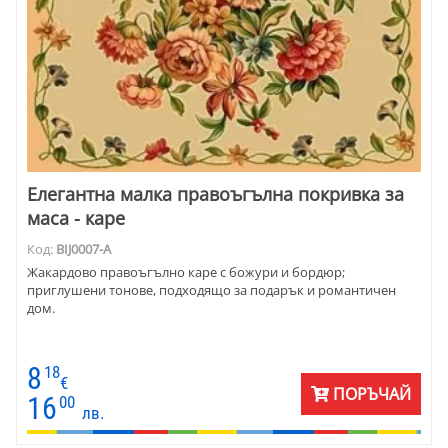
Елегантна малка правоъгълна покривка за
маса - каре
Код:
BIJ0007-A
Жакардово правоъгълно каре с божури и бордюр;
приглушени тонове, подходящо за подарък и романтичен
дом.
8
18
€
ПОРЪЧАЙ
16
00
лв.