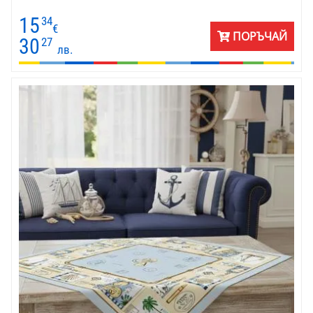
15
34
€
ПОРЪЧАЙ
30
27
лв.