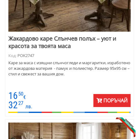
Жакардово каре Слънчев полъх – уют и
красота за твоята маса
Код:
POK2747
Каре за маса с изящни слънчогледи и маргаритки, изработено
от жакардова материя - памук и полиестер. Размер 95х95 см –
стил и свежест за вашия дом.
16
50
€
ПОРЪЧАЙ
32
27
лв.