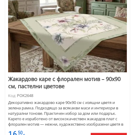
Жакардово каре с флорален мотив – 90х90
см, пастелни цветове
Код:
POK2648
Декоративно жакардово каре 90х90 см с изящни цветя и
зелена рамка. Подходящо за всякакви маси и интериори в
натурални тонове. Практичен избор за дом или подарък.
Карето е изработено от висококачествен жакардов плат с
флорален мотив — нежни, художествено изобразени цветя в
меки розови, виолетови и сини тонове, обградени от рамка в
16
50