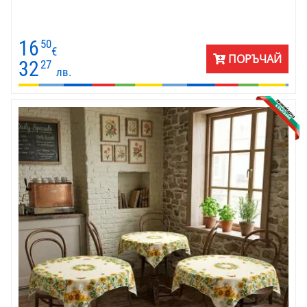
16
50
€
ПОРЪЧАЙ
32
27
лв.