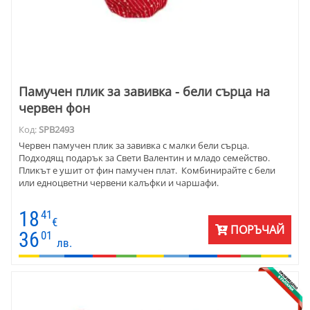
Памучен плик за завивка - бели сърца на
червен фон
Код:
SPB2493
Червен памучен плик за завивка с малки бели сърца.
Подходящ подарък за Свети Валентин и младо семейство.
Пликът е ушит от фин памучен плат. Комбинирайте с бели
или едноцветни червени калъфки и чаршафи.
18
41
€
ПОРЪЧАЙ
36
01
лв.