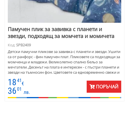
Памучен плик за завивка с планети и
звезди, подходящ за момчета и момичета
Код:
SPB2409
Детски памучни пликове за завивка с планети и звезди. Ушити
са от ранфорс - фин памучен плат. Пликовете са подходящи за
момченца и младежи. Великолепно спално бельо за
мечтатели. Десенът на плата е интересен - с пъстри планети и
звезди на тъмносин фон. Цветовете са едновременно свежи и
пастелни. Пликът се комбинира със сини, червени, жълти и
18
41
оранжеви едноцветни калъфки и долни чаршафи .
€
ПОРЪЧАЙ
36
01
лв.