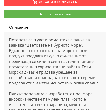
ДОБАВИ В КОЛИЧКАТА
ОПРОСТЕНА ПОРЪЧКА
Описание
Потопете се в уют и романтика с плика за
завивка "Цветовете на бурното море".
Вдъхновен от красотата на морето, този
продукт предлага изкусно съчетание от
преливащи се сини и сиви пастелни тонове,
представени в хоризонтални райета. Този
морски дизайн придава усещане за
спокойствие и отмора, като в същото време
придава стил и изтънченост към всяка спалня.
Пликът за завивка е изработен от ранфорс -
висококачествен памучен плат, който е
известен със своята здравина, мекота и