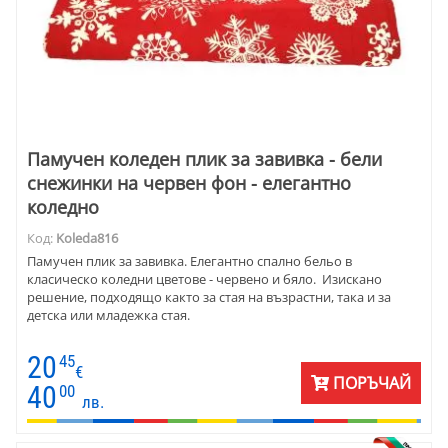
Памучен коледен плик за завивка - бели
снежинки на червен фон - елегантно
коледно
Код:
Koleda816
Памучен плик за завивка. Елегантно спално бельо в
класическо коледни цветове - червено и бяло. Изискано
решение, подходящо както за стая на възрастни, така и за
детска или младежка стая.
20
45
€
ПОРЪЧАЙ
40
00
лв.