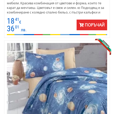
мебели. Красива комбинация от цветове и форма, които те
карат да мечтаеш. Цветовът е свеж и силен. ю Подходящ е за
комбиниране с коледно спално бельо, с пъстри калъфки и
чаршафи. Пликът се комбинира с червени и бели едноцветни
18
41
калъфки и долни чаршафи - за баба Марта.
€
ПОРЪЧАЙ
36
01
лв.