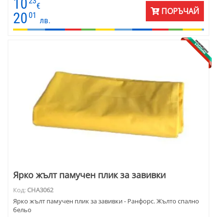
10
23
€
ПОРЪЧАЙ
20
01
лв.
Ярко жълт памучен плик за завивки
Код:
CHA3062
Ярко жълт памучен плик за завивки - Ранфорс. Жълто спално
бельо