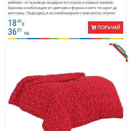
мебели - от масив до модерни от стъкло и ковано желязо.
Красива комбинация от цветове и форма, които те карат да
мечтаеш. Подходящ е за комбиниране с елегантно спално
бельо, с пъстри калъфки и чаршафи в тъмнолилаво и черно.
18
41
Пликът се комбинира с лилави и бели едноцветни калъфки и
€
ПОРЪЧАЙ
долни чаршафи .
36
01
лв.