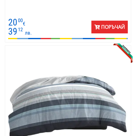
20
00
€
ПОРЪЧАЙ
39
12
лв.