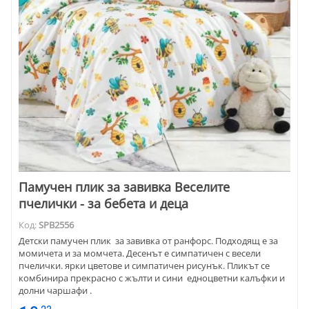
Памучен плик за завивка Веселите
пчелички - за бебета и деца
Код:
SPB2556
Детски памучен плик за завивка от ранфорс. Подходящ е за
момичета и за момчета. Десенът е симпатичен с весели
пчелички. ярки цветове и симпатичен рисунък. Пликът се
комбинира прекрасно с жълти и сини едноцветни калъфки и
долни чаршафи .