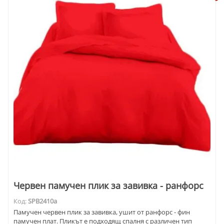
Червен памучен плик за завивка - ранфорс
Код:
SPB2410a
Памучен червен плик за завивка, ушит от ранфорс - фин
памучен плат. Пликът е подходящ спалня с различен тип