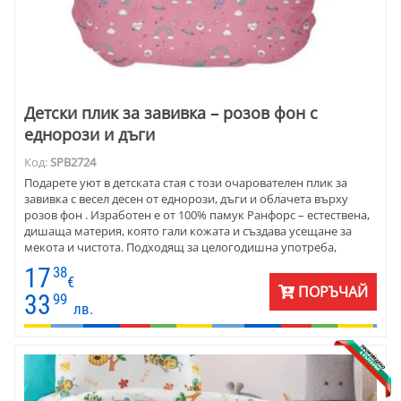
Детски плик за завивка – розов фон с
еднорози и дъги
Код:
SPB2724
Подарете уют в детската стая с този очарователен плик за
завивка с весел десен от еднорози, дъги и облачета върху
розов фон . Изработен е от 100% памук Ранфорс – естествена,
дишаща материя, която гали кожата и създава усещане за
мекота и чистота. Подходящ за целогодишна употреба,
пликът е здрав, лесен за пране и съчетава стил с практичност.
17
38
€
ПОРЪЧАЙ
33
99
лв.