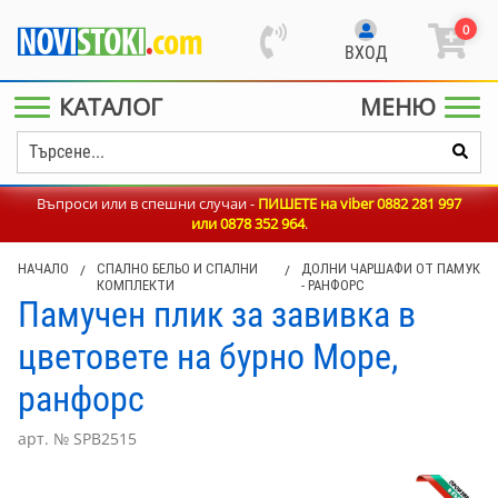
0
ВХОД
КАТАЛОГ
МЕНЮ
Въпроси или в спешни случаи -
ПИШЕТЕ на viber 0882 281 997
или
0878 352 964
.
НАЧАЛО
/
СПАЛНО БЕЛЬО И СПАЛНИ
/
ДОЛНИ ЧАРШАФИ ОТ ПАМУК
КОМПЛЕКТИ
- РАНФОРС
Памучен плик за завивка в
цветовете на бурно Море,
ранфорс
арт. № SPB2515