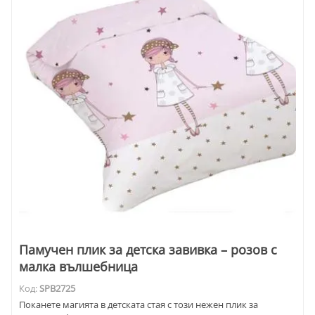
Памучен плик за детска завивка – розов с
малка вълшебница
Код:
SPB2725
Поканете магията в детската стая с този нежен плик за