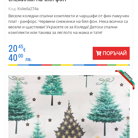
Код:
Koleda274a
Весели коледни спални комплекти и чаршафи от фин памучен
плат - ранфорс. Червени снежинки на бял фон. Нека всички са
весели и щастливи! Украсете се за Коледа! Детски спални
комплекти или такива за леглото на мама и тате!
20
45
€
ПОРЪЧАЙ
40
00
лв.