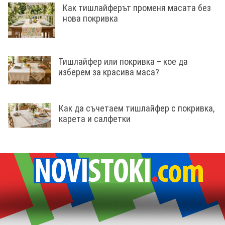
Как тишлайферът променя масата без
нова покривка
Тишлайфер или покривка – кое да
изберем за красива маса?
Как да съчетаем тишлайфер с покривка,
карета и салфетки