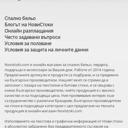
Спално бельо
Блогът на НовиСтоки
Онлайн разплащания
Често задавани въпроси
Условия за ползване
Условия за защита на личните данни
Novistoki.com e онлайн магазин за спално бельо, пердета,
подаръци и аксеосоари за Вашия дом. Работи от 2014 година.
Предлаганите артикули и продукти са подбрани, и са предимно
на български производители. Нашият екип се стреми да е
запознат с пазара на текстилни и битови стоки, и се свързва с
онези български производители, чиято продукция е с високо
качество и на подходяща цена. Ние проявяваме интерес към
сътрудничество с различни брандове, български производители
на стоки в подходящи категории с цел предлагане на тяхната
продукция в онлайн магазин Novistoki.com
Използването на текстова и графична информация от Нови стоки
е абсолютно забранено без предварителното съгласие на