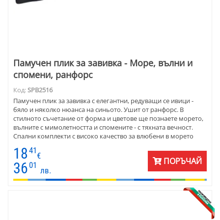
Памучен плик за завивка - Море, вълни и
спомени, ранфорс
Код:
SPB2516
Памучен плик за завивка с елегантни, редуващи се ивици -
бяло и няколко нюанса на синьото. Ушит от ранфорс. В
стилното съчетание от форма и цветове ще познаете морето,
вълните с мимолетността и спомените - с тяхната вечност.
Спални комплекти с високо качество за влюбени в морето
хора.
18
41
€
ПОРЪЧАЙ
36
01
лв.