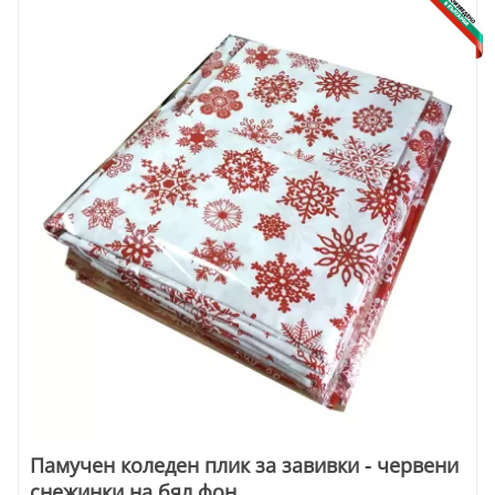
Памучен коледен плик за завивки - червени
снежинки на бял фон