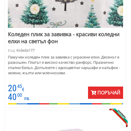
Коледен плик за завивка - красиви коледни
елхи на светъл фон
Код:
Koleda177
Памучен коледен плик за завивка с украсени елхи. Десенът е
разкошен. Платът е високо качество ранфорс. Празнично
спални бельо. Допълнете с едноцветни чаршафи и калъфки -
зелени, жълти или млечносиви.
20
45
€
ПОРЪЧАЙ
40
00
лв.