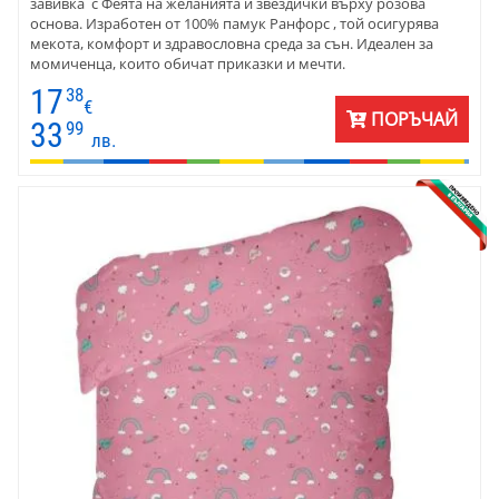
завивка с Феята на желанията и звездички върху розова
основа. Изработен от 100% памук Ранфорс , той осигурява
мекота, комфорт и здравословна среда за сън. Идеален за
момиченца, които обичат приказки и мечти.
17
38
€
ПОРЪЧАЙ
33
99
лв.