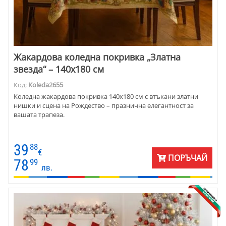
Жакардова коледна покривка „Златна
звезда“ – 140x180 см
Код:
Koleda2655
Коледна жакардова покривка 140x180 см с втъкани златни
нишки и сцена на Рождество – празнична елегантност за
вашата трапеза.
39
88
€
ПОРЪЧАЙ
78
99
лв.