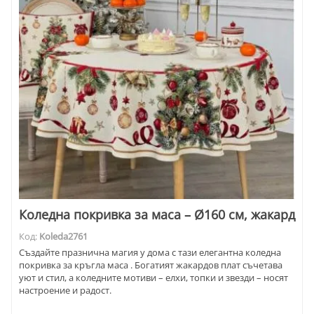
Коледна покривка за маса – Ø160 см, жакард
Код:
Koleda2761
Създайте празнична магия у дома с тази елегантна коледна
покривка за кръгла маса . Богатият жакардов плат съчетава
уют и стил, а коледните мотиви – елхи, топки и звезди – носят
настроение и радост.