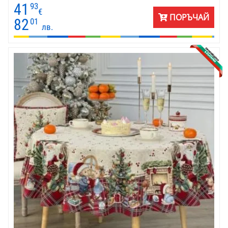
41
93
€
ПОРЪЧАЙ
82
01
лв.