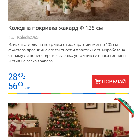
Коледна покривка жакард Ф 135 см
Код:
Koleda2765
Изисканa коледна покривка от жакард с диаметър 135 см –
съчетава празнична елегантност и практичност. Изработена
от памук и полиестер, тя е здрава, устойчива и внася топлина
и стил на всяка трапеза.
28
63
€
ПОРЪЧАЙ
56
00
лв.