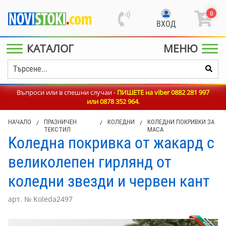
0
ВХОД
КАТАЛОГ
МЕНЮ
Въпроси или в спешни случаи -
ПИШЕТЕ на viber 0882 281 997
или
0878 352 964
.
НАЧАЛО
/
ПРАЗНИЧЕН
/
КОЛЕДНИ
/
КОЛЕДНИ ПОКРИВКИ ЗА
ТЕКСТИЛ
МАСА
Kоледна покривка от жакард с
великолепен гирлянд от
коледни звезди и червен кант
арт. № Koleda2497