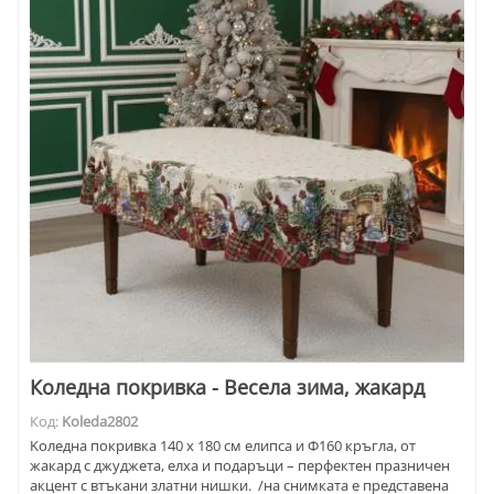
Коледна покривка - Весела зима, жакард
Код:
Koleda2802
Kоледна покривка 140 х 180 см елипса и Ф160 кръгла, от
жакард с джуджета, елха и подаръци – перфектен празничен
акцент с втъкани златни нишки. /на снимката е представена