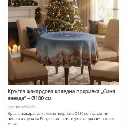
Кръгла жакардова коледна покривка „Синя
звезда“ – Ø180 см
Код:
Koleda2656
Кръгла жакардова коледна покривка Ø180 см със златни
нишки и сцена на Рождество – стил и уют за празничната ви
маса.