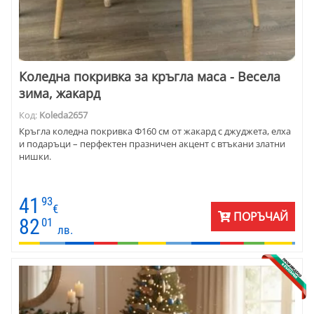
Коледна покривка за кръгла маса - Весела
зима, жакард
Код:
Koleda2657
Кръгла коледна покривка Ф160 см от жакард с джуджета, елха
и подаръци – перфектен празничен акцент с втъкани златни
нишки.
41
93
€
ПОРЪЧАЙ
82
01
лв.