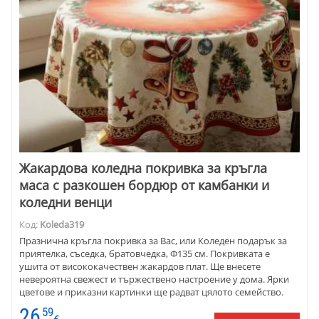
Жакардова коледна покривка за кръгла
маса с разкошен бордюр от камбанки и
коледни венци
Код:
Koleda319
Празнична кръгла покривка за Вас, или Коледен подарък за
приятелка, съседка, братовчедка, Ф135 см. Покривката е
ушита от висококачествен жакардов плат. Ще внесете
невероятна свежест и тържествено настроение у дома. Ярки
цветове и приказни картинки ще радват цялото семейство.
26
59