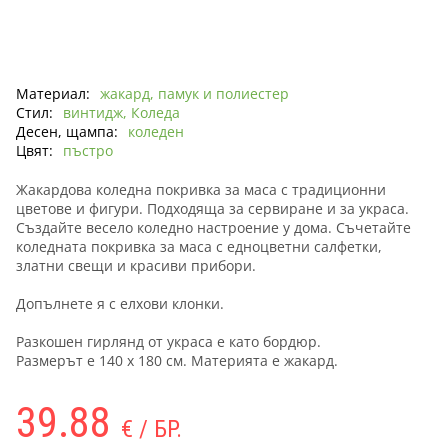
Материал:
жакард, памук и полиестер
Стил:
винтидж, Коледа
Десен, щампа:
коледен
Цвят:
пъстро
Жакардова коледна покривка за маса с традиционни
цветове и фигури. Подходяща за сервиране и за украса.
Създайте весело коледно настроение у дома. Съчетайте
коледната покривка за маса с едноцветни салфетки,
златни свещи и красиви прибори.
Допълнете я с елхови клонки.
Разкошен гирлянд от украса е като бордюр.
Размерът е 140 х 180 см. Материята е жакард.
39.88
€ / БР.