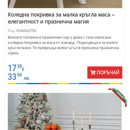
Коледна покривка за малка кръгла маса –
елегантност и празнична магия
Код:
Koleda2762
Внесете топлина и празничен чар у дома с тази изискана
коледна покривка за маса от жакард . Подходяща е за малки
кръгли маси. Тя превръща всеки ъгъл в приказна празнична
сцена.
17
38
€
ПОРЪЧАЙ
33
99
лв.