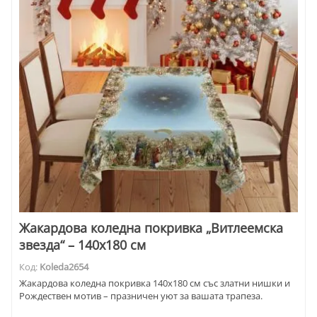
Жакардова коледна покривка „Витлеемска
звезда“ – 140x180 см
Код:
Koleda2654
Жакардова коледна покривка 140x180 см със златни нишки и
Рождествен мотив – празничен уют за вашата трапеза.