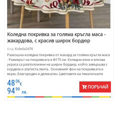
Kоледна покривка за голяма кръгла маса -
жакардова, с красив широк бордюр
Код:
Koleda2476
Разкошна коледна покривка от жакард за голяма кръгла маса
. Размерът на покривката е Ф175 см. Коледни елхи и елхова
украса са разположени на широк бордюр, който завършва с
кордела и златиста лента. Основният фон на покривката е
екрю, благороден и деликатен. Цветовете на тематичните
фигури са традиционно коледни - червено и зелено.
48
06
Покривката се съчетава прекрасно с едноцветни карета и
€
ПОРЪЧАЙ
тишлайфери. За празничната вечеря използвайте едноцветни
94
99
лв.
салфетки и хенгъли.