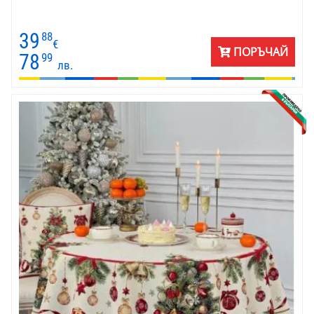
39
88
€
ПОРЪЧАЙ
78
99
лв.