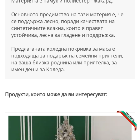
Материята е памук и полиестер - жакард.
Основното предимство на тази материя е, че
се поддържа лесно, поради качествата на
синтетичните влакна, които я правят
устойчива, лесна за гладене и поддръжка.
Предлаганата коледна покривка за маса е
подходяща за подарък на семейни приятели,
на ваша близка роднина или приятелка, за
имен ден и за Коледа.
Продукти, които може да ви интересуват: