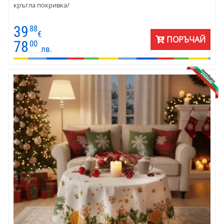
кръгла покривка/
39
88
€
ПОРЪЧАЙ
78
00
лв.