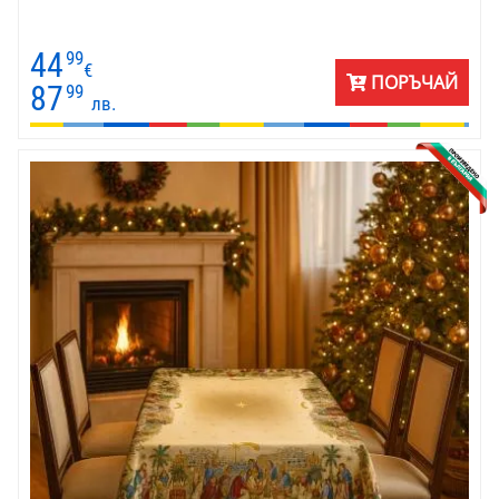
44
99
€
ПОРЪЧАЙ
87
99
лв.