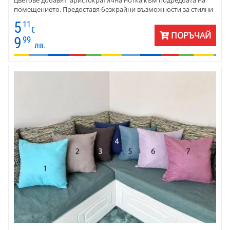
цветове добавят аристократична нотка към подредбата на
помещението. Предоставя безкрайни възможности за стилни
комбинации. Декоративните калъфкит са с размери 45х45 см .
5
11
Перфектни са за всеки диван, стол или легло. Изработени са от
€
ПОРЪЧАЙ
плат петек - полиестер . Материята е мека на допир и
9
99
лв.
издръжлива за дълготрайна употреба.