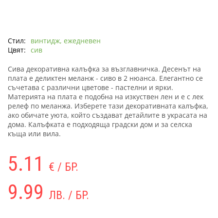
Стил:
винтидж, ежедневен
Цвят:
сив
Сива декоративна калъфка за възглавничка. Десенът на
плата е деликтен меланж - сиво в 2 нюанса. Елегантно се
съчетава с различни цветове - пастелни и ярки.
Материята на плата е подобна на изкуствен лен и е с лек
релеф по меланжа. Изберете тази декоративната калъфка,
ако обичате уюта, който създават детайлите в украсата на
дома. Калъфката е подходяща градски дом и за селска
къща или вила.
5.11
€ / БР.
9.99
ЛВ. / БР.