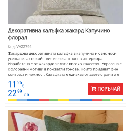
Декоративна калъфка жакард Капучино
флорал
Код:
VAZ2744
Жакардова декоративната калъфка в капучино нюанс носи
усещане за спокойствие и елегантност в интериора.
Изработена е от жакардов плат с високо качество. Украсена е
с флорални мотиви в по-светли тонове , които придават фин
контраст и нежност. Калъфката е еднаква от двете страни и е
практично завършена с цип, който позволява лесна смяна.
11
25
Подходяща е за машинно пране при 40 градуса, като съчетава
€
ПОРЪЧАЙ
удобство и стил в един аксесоар.
22
99
лв.