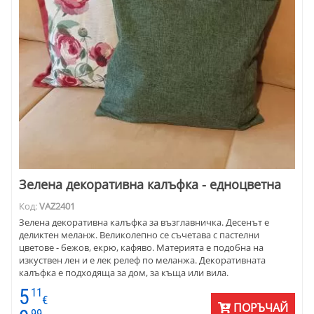
Зелена декоративна калъфка - едноцветна
Код:
VAZ2401
Зелена декоративна калъфка за възглавничка. Десенът е
деликтен меланж. Великолепно се съчетава с пастелни
цветове - бежов, екрю, кафяво. Материята е подобна на
изкуствен лен и е лек релеф по меланжа. Декоративната
калъфка е подходяща за дом, за къща или вила.
5
11
€
ПОРЪЧАЙ
99