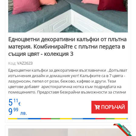
Едноцветни декоративни калъфки от плътна
материя. Комбинирайте с плътни пердета в
същия цвят - колекция 3
Код:
VAZ2623
Едноцветни калъфки за декоративни възглавнички . Допълват
изтънчения дизайн и домашния уют! Калъфките са в 7 цвята -
лазурносин, пепел от рози, бежово, кафяво и други. Тези
цветове добавят аристократична нотка към подредбата на
помещението. Предоставя безкрайни възможности за стилни
комбинации. Декоративните калъфкит са с размери 45х45 см .
5
11
Перфектни са за всеки диван, стол или легло. Изработени са от
€
ПОРЪЧАЙ
плат петек - полиестер . Материята е мека на допир и
9
99
лв.
издръжлива за дълготрайна употреба.