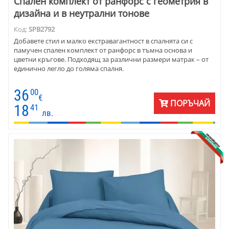
Спален комплект от ранфорс с геометрия в
дизайна и в неутрални тонове
Код:
SPB2792
Добавете стил и малко екстравагантност в спалнята си с
памучен спален комплект от ранфорс в тъмна основа и
цветни кръгове. Подходящ за различни размери матрак – от
единично легло до голяма спалня.
36
00
€
ПОРЪЧАЙ
18
41
лв.