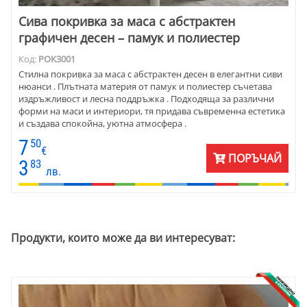
Сива покривка за маса с абстрактен
графичен десен – памук и полиестер
Код:
POK3001
Стилна покривка за маса с абстрактен десен в елегантни сиви
нюанси . Плътната материя от памук и полиестер съчетава
издръжливост и лесна поддръжка . Подходяща за различни
форми на маси и интериори, тя придава съвременна естетика
и създава спокойна, уютна атмосфера .
7
50
€
ПОРЪЧАЙ
3
83
лв.
Продукти, които може да ви интересуват: