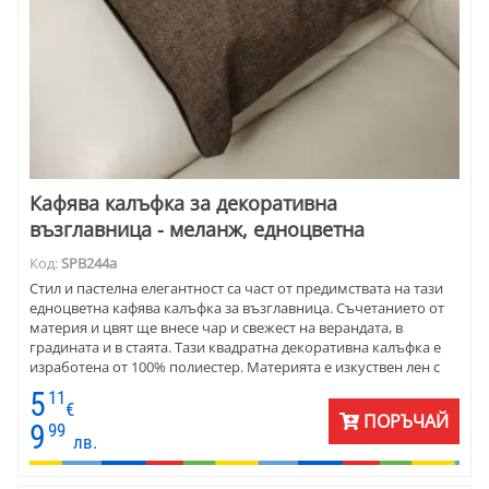
Кафява калъфка за декоративна
възглавница - меланж, едноцветна
Код:
SPB244a
Стил и пастелна елегантност са част от предимствата на тази
едноцветна кафява калъфка за възглавница. Съчетанието от
материя и цвят ще внесе чар и свежест на верандата, в
градината и в стаята. Тази квадратна декоративна калъфка е
изработена от 100% полиестер. Материята е изкуствен лен с
класическа ленена текстура. Високо качество и устойчивост на
5
11
износване са присъщи на този плат. Калъфката се поддържа
€
ПОРЪЧАЙ
лесно за поддръжка. Размерът е 45х45 см.
9
99
лв.