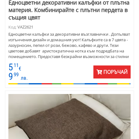
Едноцветни декоративни калъфки от плътна
материя. Комбинирайте с плътни пердета в
същия цвят
Код:
VAZ2621
Едноцветни калъфки за декоративни възглавнички . Допълват
изтънчения дизайн и домашния уют! Калъфките са в 7 цвята -
лазурносин, пепел от рози, бежово, кафяво и други. Тези
цветове добавят аристократична нотка към подредбата на
помещението. Предоставя безкрайни възможности за стилни
комбинации. Декоративните калъфкит са с размери 45х45 см .
5
11
Перфектни са за всеки диван, стол или легло. Изработени са от
€
ПОРЪЧАЙ
плат петек - полиестер . Материята е мека на допир и
9
99
лв.
издръжлива за дълготрайна употреба.