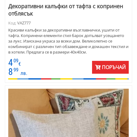
Декоративни калъфки от тафта с копринен
отблясък
Код:
VAZ777
Красиви калъфки за декоративни възглавнички, ушити от
тафта. Копринени елементи стил барок допълват усещането
за лукс. Изискана украса за всеки дом. Великолепно се
комбинират с различен тип обзавеждане и домашен текстил и
в хотели. Предлага се в размери 40х40см.
4
09
€
ПОРЪЧАЙ
8
99
лв.