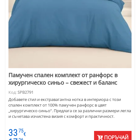
Памучен спален комплект от ранфорс в
хирургическо синьо – свежест и баланс
Код:
SPB2791
Добавете стил и екстравагантна нотка в интериора с този
спален комплект от 100% памучен ранфорс в цвят
„хирургическо синьо“. Предлага се за различни размери легла
и съчетава изчистена визия с комфорт и практичност.
33
75
€
ПОРЪЧАЙ