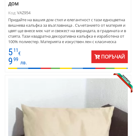
дом
Код:
VAZ954
Придайте на вашия дом стил и елегантност с тази едноцветна
вишнева калъфка за възглавница . Съчетанието от материя и
цвят ще внесе мек чат и свежест на верандата, в градината и в
стаята. Тази квадратна декоративна калъфка е изработена от
100% полиестер. Материята е изкуствен лен с класическа
ленена текстура. Високо качество и устойчивост на износване
5
11
са присъщи на този плат. Калъфката се поддържа лесно за
€
ПОРЪЧАЙ
поддръжка. Вишневият цвят добавя акцент и привлича
9
99
лв.
вниманието. Размерът е 45х45 см.