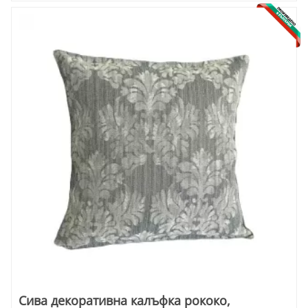
Сива декоративна калъфка рококо,