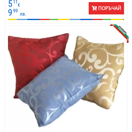
5
11
€
ПОРЪЧАЙ
9
99
лв.