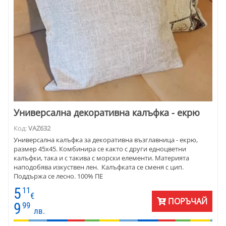
Универсална декоративна калъфка - екрю
Код:
VAZ632
Универсална калъфка за декоративна възглавница - екрю,
размер 45х45. Комбинира се както с други едноцветни
калъфки, така и с такива с морски елементи. Материята
наподобява изкуствен лен. Калъфката се сменя с цип.
Поддържа се лесно. 100% ПЕ
5
11
€
ПОРЪЧАЙ
9
99
лв.