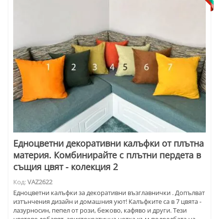
Едноцветни декоративни калъфки от плътна
материя. Комбинирайте с плътни пердета в
същия цвят - колекция 2
Код:
VAZ2622
Едноцветни калъфки за декоративни възглавнички . Допълват
изтънчения дизайн и домашния уют! Калъфките са в 7 цвята -
лазурносин, пепел от рози, бежово, кафяво и други. Тези