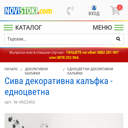
0
ВХОД
КАТАЛОГ
МЕНЮ
Въпроси или в спешни случаи -
ПИШЕТЕ на viber 0882 281 997
или
0878 352 964
.
НАЧАЛО
/
ДЕКОРАТИВНИ
/
ЕДНОЦВЕТНИ ДЕКОРАТИВНИ
КАЛЪФКИ
КАЛЪФКИ
Сива декоративна калъфка -
едноцветна
арт. № VAZ2402