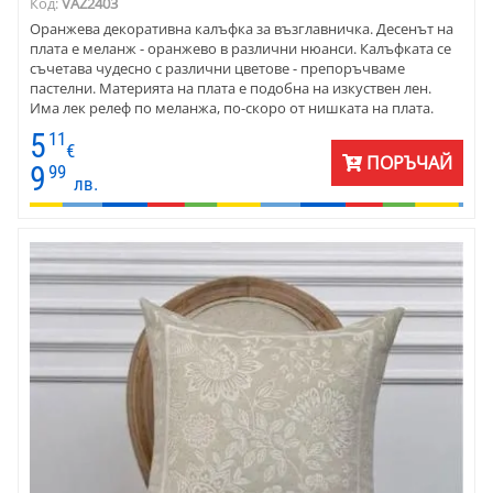
Код:
VAZ2403
Оранжева декоративна калъфка за възглавничка. Десенът на
плата е меланж - оранжево в различни нюанси. Калъфката се
съчетава чудесно с различни цветове - препоръчваме
пастелни. Материята на плата е подобна на изкуствен лен.
Има лек релеф по меланжа, по-скоро от нишката на плата.
Изберете тази декоративната калъфка за всички годишни
5
11
сезони.
€
ПОРЪЧАЙ
9
99
лв.