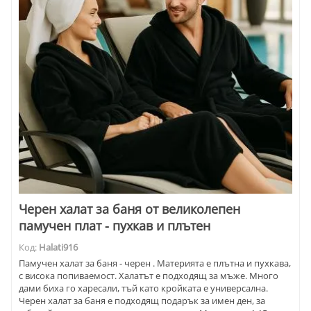
Черен халат за баня от великолепен
памучен плат - пухкав и плътен
Код:
Halati916
Памучен халат за баня - черен . Материята е плътна и пухкава,
с висока попиваемост. Халатът е подходящ за мъже. Много
дами биха го харесали, тъй като кройката е универсална.
Черен халат за баня е подходящ подарък за имен ден, за