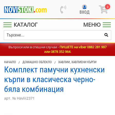
0
ВХОД
КАТАЛОГ
МЕНЮ
Въпроси или в спешни случаи -
ПИШЕТЕ на viber 0882 281 997
или
0878 352 964
.
НАЧАЛО
/
ДОМАШНО ОБЛЕКЛО
/
ХАВЛИИ, ХАВЛИЕНИ КЪРПИ
Комплект памучни кухненски
кърпи в класическа черно-
бяла комбинация
арт. № Havlii2371