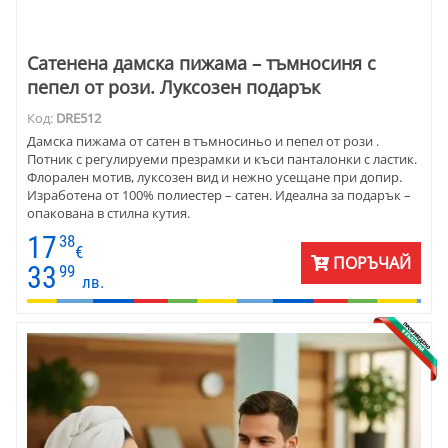
Сатенена дамска пижама – тъмносиня с
пепел от рози. Луксозен подарък
Код:
DRE512
Дамска пижама от сатен в тъмносиньо и пепел от рози .
Потник с регулируеми презрамки и къси панталонки с ластик.
Флорален мотив, луксозен вид и нежно усещане при допир.
Изработена от 100% полиестер – сатен. Идеална за подарък –
опакована в стилна кутия.
17
38
€
ПОРЪЧАЙ
33
99
лв.