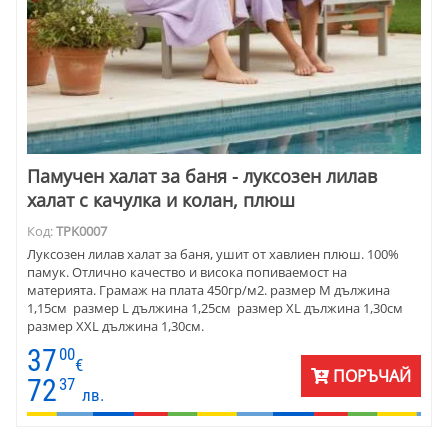
Памучен халат за баня - луксозен лилав
халат с качулка и колан, плюш
Код:
TPK0007
Луксозен лилав халат за баня, ушит от хавлиен плюш. 100%
памук. Отлично качество и висока попиваемост на
материята. Грамаж на плата 450гр/м2. размер М дължина
1,15см размер L дължина 1,25см размер XL дължина 1,30см
размер XXL дължина 1,30см.
37
00
€
ПОРЪЧАЙ
72
37
лв.