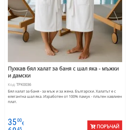
Пухкав бял халат за баня с шал яка - мъжки
и дамски
Код:
TPK0036
Бял халат за баня - за мъж и за жена. Български. Халатът е с
елегантна шал яка. Изработен от 100% памук - плътен хавлиен
плат.
35
00
€
ПОРЪЧАЙ
45