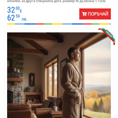
юбилей, за друга специална дата. размер М дължина 1,15см
размер L дължина 1,25см размер XL дължина 1,30см размер
32
00
ХXLдължина 1,30см
€
ПОРЪЧАЙ
62
59
лв.