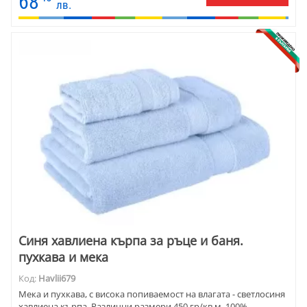
68
лв.
Синя хавлиена кърпа за ръце и баня.
пухкава и мека
Код:
Havlii679
Mекa и пухкава, с висока попиваемост на влагата - светлосиня
хавлиена кърпа. Различни размери 450 гр/кв.м, 100%