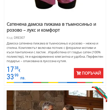
Сатенена дамска пижама в тъмносиньо и
розово – лукс и комфорт
Код:
DRE307
Дамска сатенена пижама в тъмносиньо и розово – нежна и
стилна. Комплектът включва потник с флорални мотиви и
къси панталонки с ластик . Изработена от гладък сатен (100%
полиестер), тя е едновременно елегантна и удобна. Перфектен
подарък – опакована в луксозна кутия.
17
38
€
ПОРЪЧАЙ
33
99
лв.