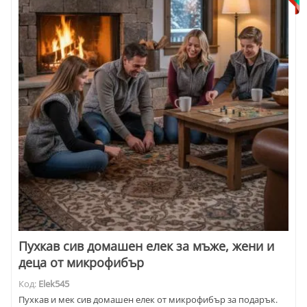
Пухкав сив домашен елек за мъже, жени и
деца от микрофибър
Код:
Elek545
Пухкав и мек сив домашен елек от микрофибър за подарък.