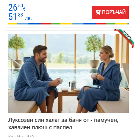
26
50
€
ПОРЪЧАЙ
51
83
лв.
Луксозен син халат за баня от - памучен,
хавлиен плюш с паспел
Код:
Havlii542