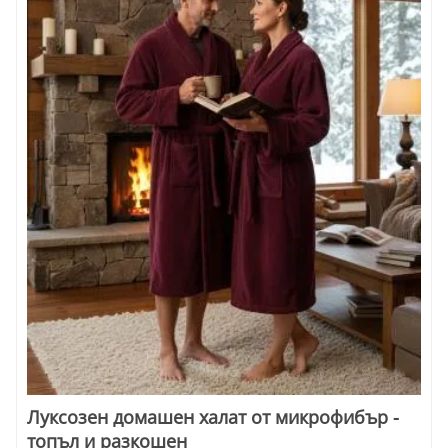
Луксозен домашен халат от микрофибър -
топъл и разкошен