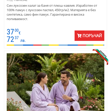
Син луксозен халат за баня от плюш-хавлия. Изработен от
100% памук с луксозен паспел, 450гр/м2. Материята е без
синтетика, само фин памук. Гарантирана е висока
попиваемост.
37
00
€
ПОРЪЧАЙ
72
37
лв.