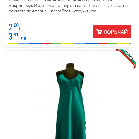
микропамук Имат леко подчертан кант. Чрез него се запазва
формата при пране. Спазвайте инструкциите.
2
00
€
ПОРЪЧАЙ
3
91
лв.