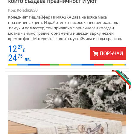
който създава празничност и уют
Код:
Koleda2830
Коледният тишлайфер ПРИКАЗКА дава на всяка маса
празничен акцент. Изработен от висококачествен жакард,
памук и полиестер, той привлича с оригинален коледен
мотив – зимно градче, орнаменти и звезди върху нежен
кремов фон . Материята е плътна, устойчива и пада красиво,
което прави тишлайфера подходящ за ежедневна декорация
12
27
или празнични вечери. Размерът 45x140 см е универсален –
€
ПОРЪЧАЙ
стои чудесно върху маса, шкаф или конзола . Практичен,
24
75
лв.
стилен и символичен подарък, който носи настроение и
топлина у дома.