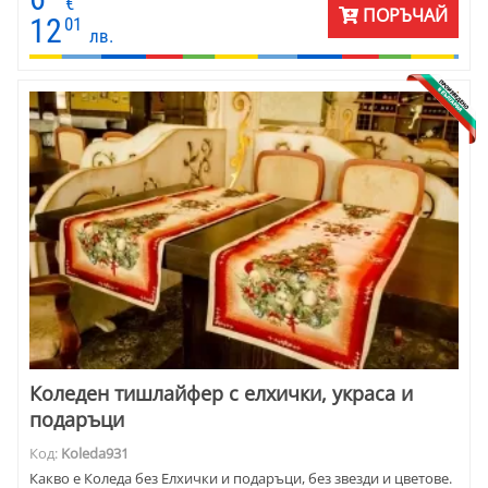
€
ПОРЪЧАЙ
12
01
лв.
Коледен тишлайфер с елхички, украса и
подаръци
Код:
Koleda931
Какво е Коледа без Елхички и подаръци, без звезди и цветове.