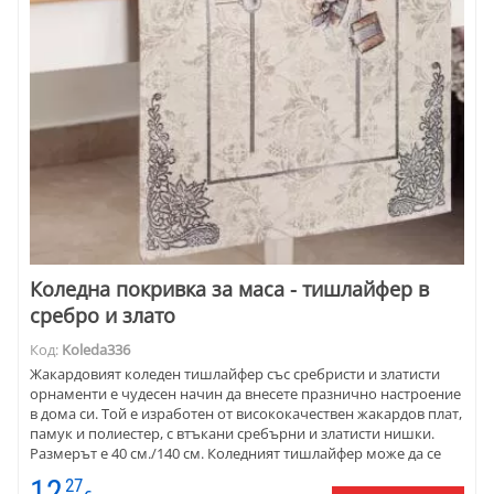
Коледна покривка за маса - тишлайфер в
сребро и злато
Код:
Koleda336
Жакардовият коледeн тишлайфер със сребристи и златисти
орнаменти е чудесен начин да внесете празнично настроение
в дома си. Той е изработен от висококачествен жакардов плат,
памук и полиестер, с втъкани сребърни и златисти нишки.
Размерът е 40 см./140 см. Коледният тишлайфер може да се
използва като акцент върху масата самостоятелно или
12
27
поставен върху друга покривка. Той е подходящ за всеки