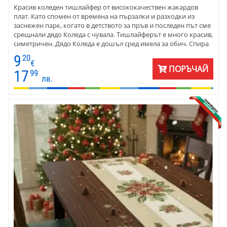
Красив коледен тишлайфер от висококачествен жакардов
плат. Като спомен от времена на пързалки и разходки из
заснежен парк, когато в детството за пръв и последен път сме
срещнали дядо Коледа с чувала. Тишлайферът е много красив,
симетричен. Дядо Коледа е дошъл сред имела за обич. Спира
край малчуганите. Красиво подредени коледни звезди,
9
20
звездички - всичко в тъмно червен кант. Тишлайферът е
€
ПОРЪЧАЙ
подходящи за поставяне върху голяма маса самостоятелно
17
99
лв.
или с едноцветна покривка. Материята е жакард, памук и
полиестер.