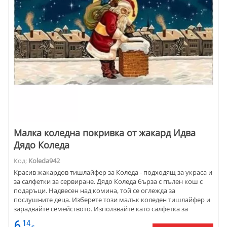
Малка коледна покривка от жакард Идва
Дядо Коледа
Код:
Koleda942
Красив жакардов тишлайфер за Коледа - подходящ за украса и
за салфетки за сервиране. Дядо Коледа бърза с пълен кош с
подаръци. Надвесен над комина, той се оглежда за
послушните деца. Изберете този малък коледен тишлайфер и
зарадвайте семейството. Използвайте като салфетка за
сервиране съчетано с бяла покривка за маса.
6
14