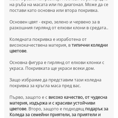
на ръба на масата или по диагонал. Може да се
постави като основна или втора покривка.
Основен цвят - екрю, зелено и червено за в
разкошния гирлянд от елхови клони в средата..
Коледната покривка е изработена от
висококачествена материя, в
типични коледни
цветове
.
Основна фигура е гирлянд от елхови клонки с
украса. Покривката ще украси всеки дом.
Защо избрахме да представим тази коледна
покривка за кръгла маса пред вас.
Първо, защото е с
високо качество, от чудесна
материя, издържа и с красиви устойчиви
цветове
. Второ, защото е подходящ
подарък за
Коледа за семейни приятели, за приятели и