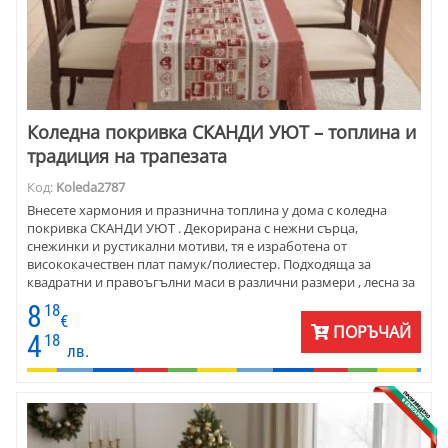
Коледна покривка СКАНДИ УЮТ – топлина и
традиция на трапезата
Код:
Koleda2787
Внесете хармония и празнична топлина у дома с коледна
покривка СКАНДИ УЮТ . Декорирана с нежни сърца,
снежинки и рустикални мотиви, тя е изработена от
висококачествен плат памук/полиестер. Подходяща за
квадратни и правоъгълни маси в различни размери , лесна за
поддръжка и устойчива на многократна употреба. Създайте
8
18
атмосфера, която събира семейството около масата в най-
€
ПОРЪЧАЙ
светлите дни от годината!
4
18
лв.