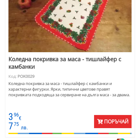
Коледна покривка за маса - тишлайфер с
камбанки
Код:
POK0029
Коледна покривка за маса - тишлайфер с камбанки и
характерни фигурки. Ярки, типични цветове правят
покривката подходяща за сервиране на дълга маса - за двама.
3
96
€
ПОРЪЧАЙ
7
75
лв.