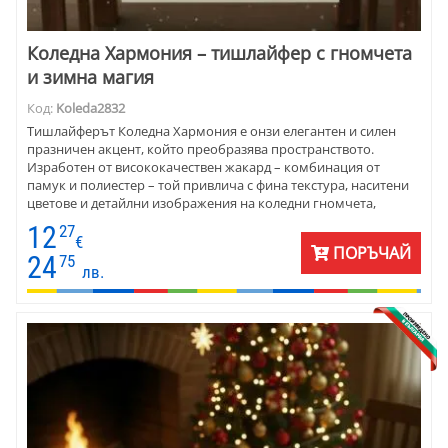
Коледна Хармония – тишлайфер с гномчета
и зимна магия
Код:
Koleda2832
Тишлайферът Коледна Хармония е онзи елегантен и силен
празничен акцент, който преобразява пространството.
Изработен от висококачествен жакард – комбинация от
памук и полиестер – той привлича с фина текстура, наситени
цветове и детайлни изображения на коледни гномчета,
елхички и снежни мотиви. Материята пада красиво, стои
12
27
стабилно върху всякакъв тип маси и внася усещане за уют и
€
ПОРЪЧАЙ
празничност . Предлага се в размери 40×100 см и 45×140 см ,
24
75
лв.
което го прави отличен избор за трапезни, холни и помощни
маси. Прекрасен за домове, заведения и като стилен коледен
подарък.