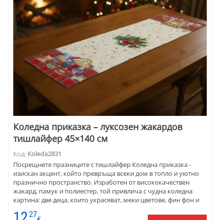
Коледна приказка – луксозен жакардов
тишлайфер 45×140 см
Код:
Koleda2831
Посрещнете празниците с тишлайфер Коледна приказка -
изискан акцент, който превръща всеки дом в топло и уютно
празнично пространство. Изработен от висококачествен
жакард, памук и полиестер, той привлича с чудна коледна
картина: две деца, които украсяват, меки цветове, фин фон и
много празнично настроение. Материята е плътна, стои
12
27
стабилно и се дипли красиво върху всяка маса. Тишлайферът
€