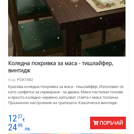
Коледна покривка за маса - тишлайфер,
винтидж
Код:
POK1492
Красива коледна покривка за маса - тишлайфер. Използват се
като салфетки за сервиране - за двама. Меки пастелни тонове
и яркото коледно червено изпълват стаята с мека топлина.
Празнично настроение на трапезата. Класически винтидж.
12
27
€
ПОРЪЧАЙ
24
99
лв.