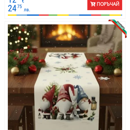
€
ПОРЪЧАЙ
повод и ще ви помогне да създадете уютна и празнична
24
75
лв.
атмосфера в дома си.