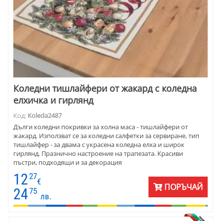
Коледни тишлайфери от жакард с коледна
елхичка и гирлянд
Код:
Koleda2487
Дълги коледни покривки за холна маса - тишлайфери от
жакард. Използват се за коледни салфетки за сервиране, тип
тишлайфер - за двама с украсена коледна елха и широк
гирлянд. Празнично настроение на трапезата. Красиви
пъстри, подходящи и за декорация
12
27
€
ПОРЪЧАЙ
24
75
лв.