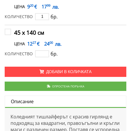
20
99
€
9
17
лв.
ЦЕНА
бр.
КОЛИЧЕСТВО
45 х 140 см
27
00
€
12
24
лв.
ЦЕНА
бр.
КОЛИЧЕСТВО
ДОБАВИ В КОЛИЧКАТА
ОПРОСТЕНА ПОРЪЧКА
Описание
Коледният тишлайферът с красив гирлянд е
подходящ за квадратни, правоъгълни и кръгли
маси с различен размер. Поставя се успоредна