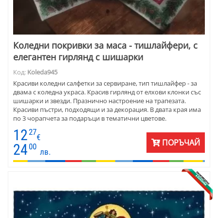
Коледни покривки за маса - тишлайфери, с
елегантен гирлянд с шишарки
Код:
Koleda945
Красиви коледни салфетки за сервиране, тип тишлайфер - за
двама с коледна украса. Красив гирлянд от елхови клонки със
шишарки и звезди. Празнично настроение на трапезата.
Красиви пъстри, подходящи и за декорация. В двата края има
по 3 чорапчета за подаръци в тематични цветове.
12
27
€
ПОРЪЧАЙ
24
00
лв.