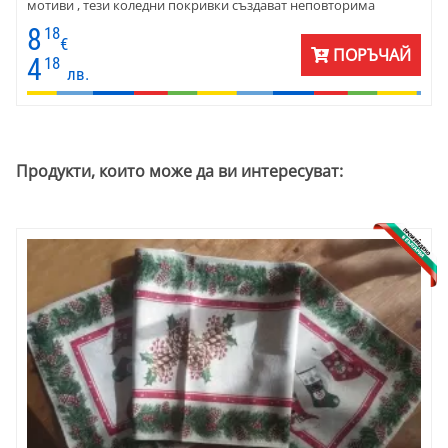
мотиви , тези коледни покривки създават неповторима
атмосфера. Изработени от висококачествен плат - памук и
8
18
полиестер, нашите коледни покривки са красиви и
€
ПОРЪЧАЙ
издръжливи, лесни за поддръжка, за да се наслаждавате на
4
18
лв.
безгрижни празнични моменти година след година.
Продукти, които може да ви интересуват: