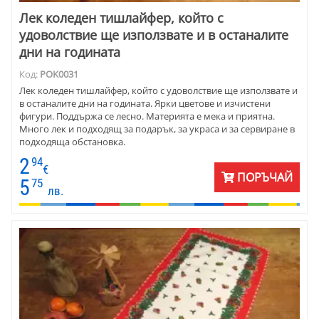
Лек коледен тишлайфер, който с
удоволствие ще използвате и в останалите
дни на годината
Код:
POK0031
Лек коледен тишлайфер, който с удоволствие ще използвате и
в останалите дни на годината. Ярки цветове и изчистени
фигури. Поддържа се лесно. Материята е мека и приятна.
Много лек и подходящ за подарък, за украса и за сервиране в
подходяща обстановка.
2
94
€
ПОРЪЧАЙ
5
75
лв.