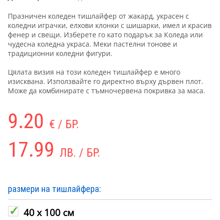
Празничен коледен тишлайфер от жакард, украсен с
коледни играчки, елхови клонки с шишарки, имел и красив
фенер и свещи. Изберете го като подарък за Коледа или
чудесна коледна украса. Меки пастелни тонове и
традиционни коледни фигури.
Цялата визия на този коледен тишлайфер е много
изисквана. Използвайте го директно върху дървен плот.
Може да комбинирате с тъмночервена покривка за маса.
9.20
€ / БР.
17.99
ЛВ. / БР.
размери на тишлайфера:
40 х 100 см