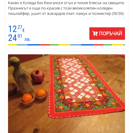
Какво е Коледа без бенгалски огън и тихия блясък на свещите.
Празникът е още по-красив с този великолепен коледен
тишлайфер, ушит от жакардов плат: памук и полиестер (50:50).
12
27
€
ПОРЪЧАЙ
24
01
лв.