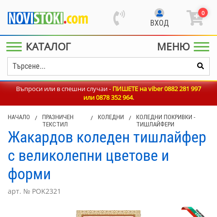
0
ВХОД
КАТАЛОГ
МЕНЮ
Въпроси или в спешни случаи -
ПИШЕТЕ на viber 0882 281 997
или
0878 352 964
.
НАЧАЛО
/
ПРАЗНИЧЕН
/
КОЛЕДНИ
/
КОЛЕДНИ ПОКРИВКИ -
ТЕКСТИЛ
ТИШЛАЙФЕРИ
Жакардов коледен тишлайфер
с великолепни цветове и
форми
арт. № POK2321