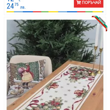
ПОРЪЧАЙ
е прекрасен избор както за ежедневна декорация, така и за
24
75
лв.
празнични вечери. Съчетава се чудесно с всякакъв домашен
текстил и коледни украси. Перфектен за подарък, за
ресторанти, кафенета и уютни интериори.