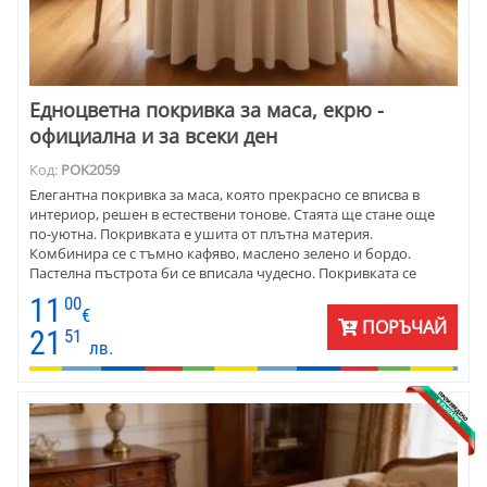
Едноцветна покривка за маса, екрю -
официална и за всеки ден
Код:
POK2059
Елегантна покривка за маса, която прекрасно се вписва в
интериор, решен в естествени тонове. Стаята ще стане още
по-уютна. Покривката е ушита от плътна материя.
Комбинира се с тъмно кафяво, маслено зелено и бордо.
Пастелна пъстрота би се вписала чудесно. Покривката се
предлага се в различни размери и форма. Подходяща е за
11
00
дома, за заведения и клубове. Съчетайте с тъмно каре или
€
ПОРЪЧАЙ
тишлайфер от жакард.
21
51
лв.