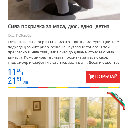
Сива покривка за маса, дюс, едноцветна
Код:
POK2063
Елегантна сива покривна за маса от плътна материя. Цветът е
подходящ за интериор, решен в неутрални тонове . Стои
прекрасно в бяла стая , или близо до диван и столове с бяла
дамаска. Комбинирайте сивата покривка за маса с каре,
тишлайфер и салфетки в слънчев жълт цвят . Десени с цветя се
съчетават прекрасно. Покривката е ушита от полиестер и се
11
00
поддържа лесно . Покривката се предлага се в различни
€
ПОРЪЧАЙ
размери и форма. Подходяща е за дома, за заведения и
21
51
лв.
клубове.