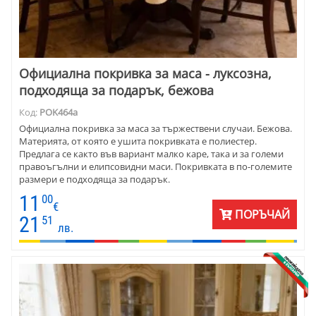
Официална покривка за маса - луксозна,
подходяща за подарък, бежова
Код:
POK464a
Официална покривка за маса за тържествени случаи. Бежова.
Материята, от която е ушита покривката е полиестер.
Предлага се както във вариант малко каре, така и за големи
правоъгълни и елипсовидни маси. Покривката в по-големите
размери е подходяща за подарък.
11
00
€
ПОРЪЧАЙ
21
51
лв.