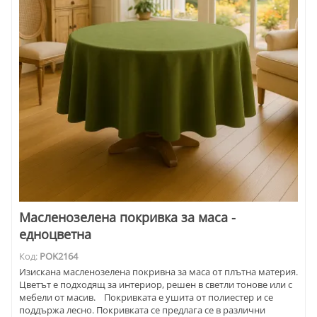
Масленозелена покривка за маса -
едноцветна
Код:
POK2164
Изискана масленозелена покривна за маса от плътна материя.
Цветът е подходящ за интериор, решен в светли тонове или с
мебели от масив. Покривката е ушита от полиестер и се
поддържа лесно. Покривката се предлага се в различни