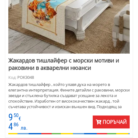
Жакардов тишлайфер с морски мотиви и
раковини в акварелни нюанси
Код:
POK3048
Жакардов тишлайфер , който улавя духа на морето в
елегантна интерпретация. Фините детайли с раковини, морски
звезди и стъклена бутилка създават усещане за лекота и
спокойствие. Изработен от висококачествен жакард , той
съчетава устойчивост и изискан външен вид. Подходящ за
стилни интериори, в които детайлът е ключов елемент от
9
50
цялостната атмосфера.
€
ПОРЪЧАЙ
4
86
лв.