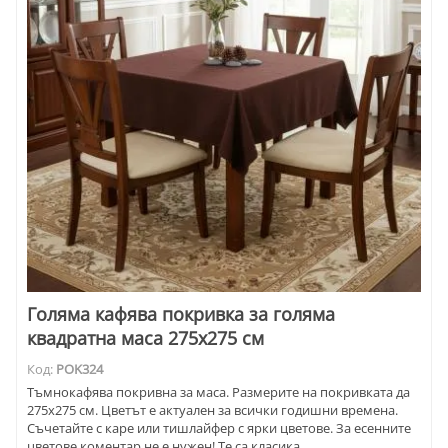
Голяма кафява покривка за голяма
квадратна маса 275х275 см
Код:
POK324
Тъмнокафява покривна за маса. Размерите на покривката да
275х275 см. Цветът е актуален за всички годишни времена.
Съчетайте с каре или тишлайфер с ярки цветове. За есенните
цветове коментар не е нужен! Те са класика.