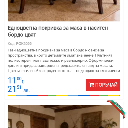
Едноцветна покривка за маса в наситен
бордо цвят
Код:
POK2056
Тази едноцветна покривка за маса в бордо нюанс е за
пространства, в които детайлите имат значение. Плътният
полиестерен плат пада тежко и равномерно. Оформя меки
дипли и придава завършен, представителен вид на масата.
Цветът е силен, благороден и топъл – подходящ за класически
интериори и за минималистични пространства с характер.
11
00
Покривката се поддържа лесно - запазва формата и цвета си
€
ПОРЪЧАЙ
дори при интензивна употреба. Предлага се в размери за
21
51
лв.
кръгли, правоъгълни и елипсовидни маси, като карета и
тишлайфери от същия плат.