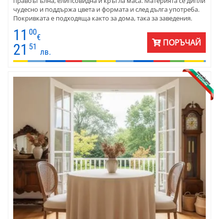
правоъгълна, елипсовидна и кръгла маса. Материята се дипли
чудесно и поддържа цвета и формата и след дълга употреба.
Покривката е подходяща както за дома, така за заведения.
Комбинирайте с тишлайфери, карета и салфетки от плат.
11
00
€
ПОРЪЧАЙ
21
51
лв.