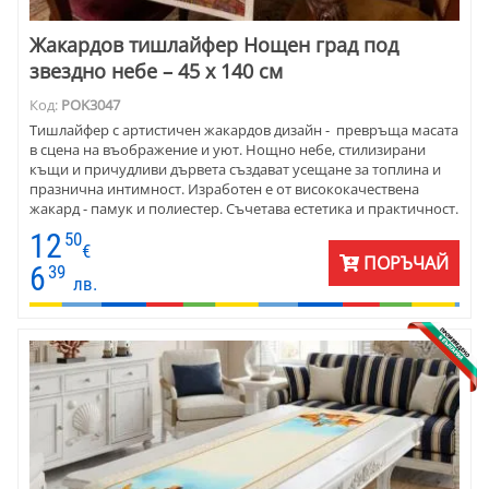
Жакардов тишлайфер Нощен град под
звездно небе – 45 x 140 см
Код:
POK3047
Тишлайфер с артистичен жакардов дизайн - превръща масата
в сцена на въображение и уют. Нощно небе, стилизирани
къщи и причудливи дървета създават усещане за топлина и
празнична интимност. Изработен е от висококачествена
жакард - памук и полиестер. Съчетава естетика и практичност.
Тишлайферът е подходящ както за ежедневна елегантност,
12
50
така и за специални поводи, когато детайлите правят
€
ПОРЪЧАЙ
атмосферата.
6
39
лв.