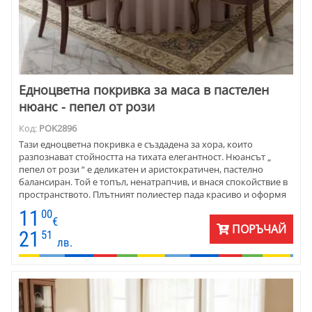
Едноцветна покривка за маса в пастелен
нюанс - пепел от рози
Код:
POK2896
Тази едноцветна покривка е създадена за хора, които
разпознават стойността на тихата елегантност. Нюансът „
пепел от рози “ е деликатен и аристократичен, пастелно
балансиран. Той е топъл, ненатрапчив, и внася спокойствие в
пространството. Плътният полиестер пада красиво и оформя
плавни дипли. Покривката придава завършен вид на масата.
11
00
Поддържа се лесно и запазва формата си при ежедневна
€
ПОРЪЧАЙ
употреба, което я прави практичен и стилен избор за дом, в
21
51
лв.
който естетиката има значение.