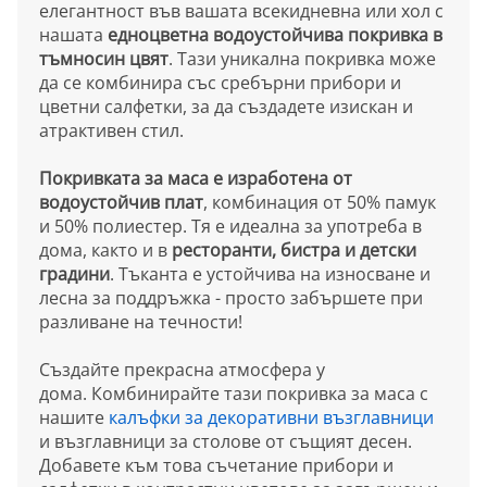
елегантност във вашата всекидневна или хол с
нашата
едноцветна водоустойчива покривка в
тъмносин цвят
. Тази уникална покривка може
да се комбинира със сребърни прибори и
цветни салфетки, за да създадете изискан и
атрактивен стил.
Покривката за маса е изработена от
водоустойчив плат
, комбинация от 50% памук
и 50% полиестер. Тя е идеална за употреба в
дома, както и в
ресторанти, бистра и детски
градини
. Тъканта е устойчива на износване и
лесна за поддръжка - просто забършете при
разливане на течности!
Създайте прекрасна атмосфера у
дома. Комбинирайте тази покривка за маса с
нашите
калъфки за декоративни възглавници
и възглавници за столове от същият десен.
Добавете към това съчетание прибори и