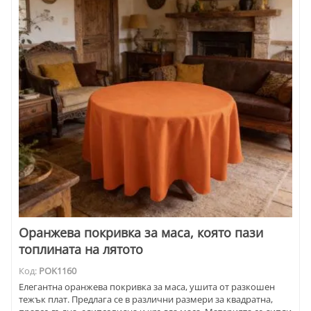
Оранжева покривка за маса, която пази
топлината на лятото
Код:
POK1160
Елегантна оранжева покривка за маса, ушита от разкошен
тежък плат. Предлага се в различни размери за квадратна,