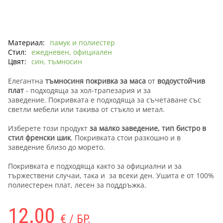
Материал:
памук и полиестер
Стил:
ежедневен, официален
Цвят:
син, тъмносин
Елегантна
тъмносиня покривка за маса
от
водоустойчив
плат
- подходяща за хол-трапезария и за
заведение. Покривката е подходяща за съчетаване със
светли мебели или такива от стъкло и метал.
Изберете този продукт
за малко заведение, тип бистро в
стил френски шик
. Покривката стои разкошно и в
заведение близо до морето.
Покривката е подходяща както за официални и за
тържествени случаи, така и за всеки ден. Ушита е от 100%
полиестерен плат, лесен за поддръжка.
12.00
€ / БР.