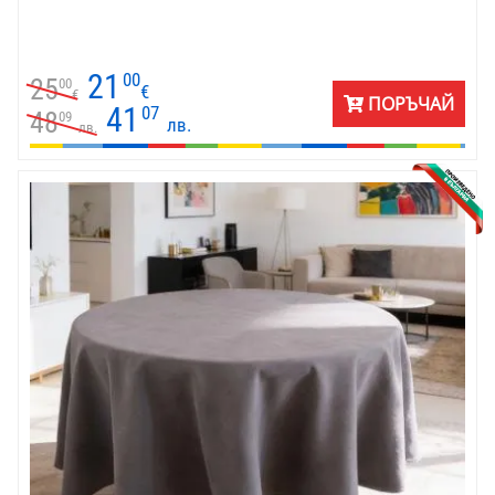
21
00
25
00
€
€
ПОРЪЧАЙ
41
07
48
09
лв.
лв.