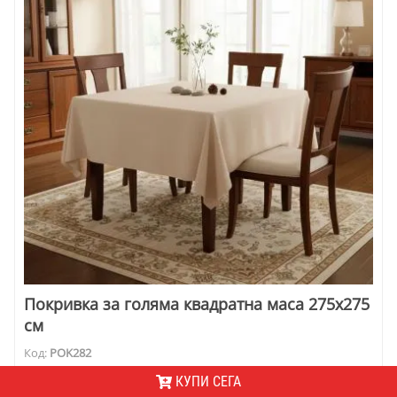
Покривка за голяма квадратна маса 275х275
см
Код:
POK282
Квадратна покривка за маса. Размерите са 275х275 см.
КУПИ СЕГА
Отлично се вписва в интериор, решен в естествени тонове.