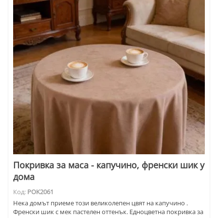
Покривка за маса - капучино, френски шик у
дома
Код:
POK2061
Нека домът приеме този великолепен цвят на капучино .
Френски шик с мек пастелен оттенък. Едноцветна покривка за