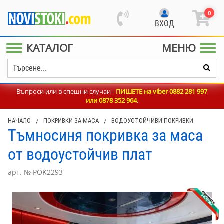
0
ВХОД
КАТАЛОГ
МЕНЮ
Въпроси или в спешни случаи -
ПИШЕТЕ на viber 0882 281 997
или
0878 352 964
.
НАЧАЛО
/
ПОКРИВКИ ЗА МАСА
/
ВОДОУСТОЙЧИВИ ПОКРИВКИ
Тъмносиня покривка за маса
от водоустойчив плат
арт. № POK2293