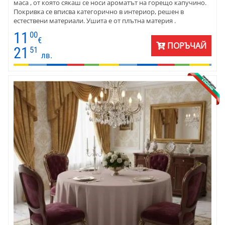
маса , от която сякаш се носи ароматът на горещо капучино.
Покривка се вписва категорично в интериор, решен в
естествени материали. Ушита е от плътна материя .
Комбинира се с различни пастелни тонове в по-тъмната гама.
11
00
Покривката се предлага се в различни размери и форма.
€
ПОРЪЧАЙ
Подходяща е за дома, за заведения и клубове. Съчетайте с
21
51
лв.
тъмно каре или тишлайфер - бордо, кафяво, горчица.