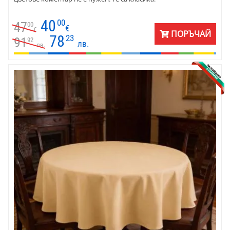
40
00
47
00
€
€
ПОРЪЧАЙ
78
23
91
92
лв.
лв.