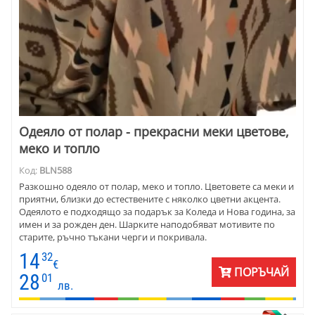
Одеяло от полар - прекрасни меки цветове,
меко и топло
Код:
BLN588
Разкошно одеяло от полар, меко и топло. Цветовете са меки и
приятни, близки до естествените с няколко цветни акцента.
Одеялото е подходящо за подарък за Коледа и Нова година, за
имен и за рожден ден. Шарките наподобяват мотивите по
старите, ръчно тъкани черги и покривала.
14
32
€
ПОРЪЧАЙ
28
01
лв.