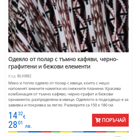
Одеяло от полар с тъмно кафяви, черно-
графитени и бежови елементи
Код:
BLN882
Меко и топло одеяло от полар с ивици, които с нешо
напомнят зимните наметки из снежните планини. Красива
комбинация от тъмно кафяво, черно-графит и бежови
орнаменти, разпределени в ивици. Одеялото е подходящо е за
завивка и покривка за легло. Размерите са 150 х 180 см.
14
32
€
ПОРЪЧАЙ
28
01
лв.