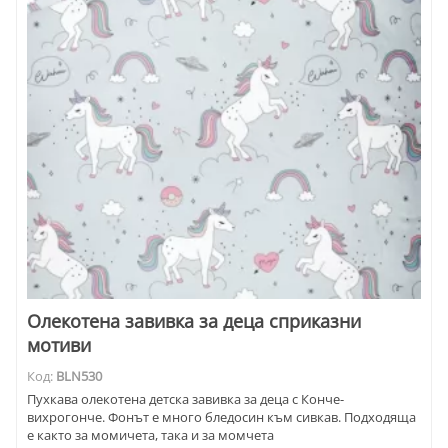
Олекотена завивка за деца сприказни
мотиви
Код:
BLN530
Пухкава олекотена детска завивка за деца с Конче-
вихрогонче. Фонът е много бледосин към сивкав. Подходяща
е както за момичета, така и за момчета