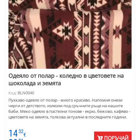
Одеяло от полар - коледно в цветовете на
шоколада и земята
Код:
BLN0040
Пухкаво одеяло от полар - много красиво. Напомня онези
черги от детството, излезли под сръчните ръце на нашите
баби. Меко одеяло в пастелни тонове - екрю, бежово, кафяво -
цветовете на земята, толкова актуални в последните години.
14
32
€
ПОРЪЧАЙ