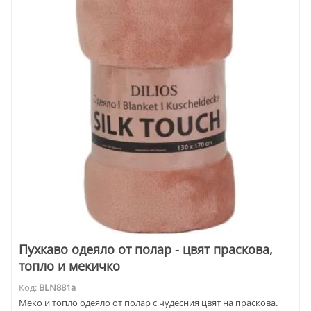
Пухкаво одеяло от полар - цвят праскова,
топло и мекичко
Код:
BLN881a
Меко и топло одеяло от полар с чудесния цвят на праскова.