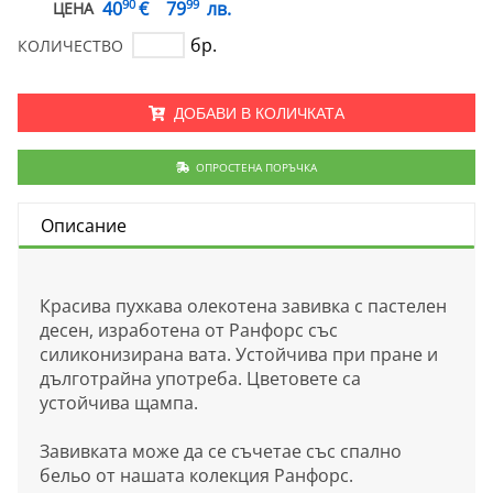
90
99
€
40
79
лв.
ЦЕНА
бр.
КОЛИЧЕСТВО
ДОБАВИ В КОЛИЧКАТА
ОПРОСТЕНА ПОРЪЧКА
Описание
Красива пухкава олекотена завивка с пастелен
десен, изработена от Ранфорс със
силиконизирана вата. Устойчива при пране и
дълготрайна употреба. Цветовете са
устойчива щампа.
Завивката може да се съчетае със спално
бельо от нашата колекция Ранфорс.