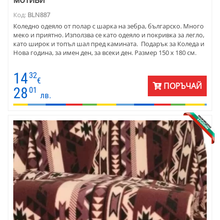
Код:
BLN887
Коледно одеяло от полар с шарка на зебра, българско. Много
меко и приятно. Използва се като одеяло и покривка за легло,
като широк и топъл шал пред камината. Подарък за Коледа и
Нова година, за имен ден, за всеки ден. Размер 150 х 180 см.
14
32
€
ПОРЪЧАЙ
28
01
лв.