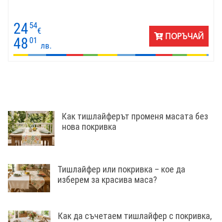
24
54
€
ПОРЪЧАЙ
48
01
лв.
Как тишлайферът променя масата без
нова покривка
Тишлайфер или покривка – кое да
изберем за красива маса?
Как да съчетаем тишлайфер с покривка,