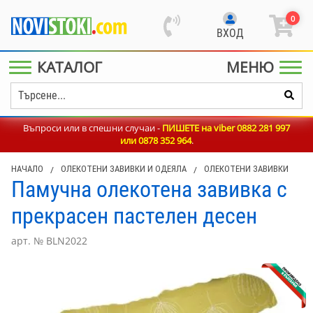
0
ВХОД
КАТАЛОГ
МЕНЮ
Въпроси или в спешни случаи -
ПИШЕТЕ на viber 0882 281 997
или
0878 352 964
.
НАЧАЛО
/
ОЛЕКОТЕНИ ЗАВИВКИ И ОДЕЯЛА
/
ОЛЕКОТЕНИ ЗАВИВКИ
Памучна олекотена завивка с
прекрасен пастелен десен
арт. № BLN2022