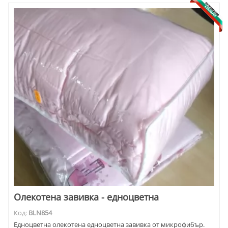
Олекотена завивка - едноцветна
Код:
BLN854
Едноцветна олекотена едноцветна завивка от микрофибър.