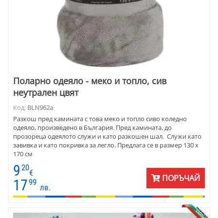
Поларно одеяло - меко и топло, сив
неутрален цвят
Код:
BLN962a
Разкош пред камината с това меко и топло сиво коледно
одеяло, произведено в България. Пред камината, до
прозореца одеялото служи и като разкошен шал. Служи като
завивка и като покривка за легло. Предлага се в размер 130 х
170 см
9
20
€
ПОРЪЧАЙ
17
99
лв.