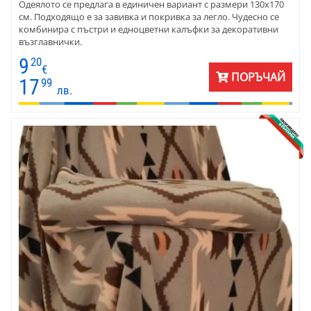
Одеялото се предлага в единичен вариант с размери 130х170
см. Подходящо е за завивка и покривка за легло. Чудесно се
комбинира с пъстри и едноцветни калъфки за декоративни
възглавнички.
9
20
€
ПОРЪЧАЙ
17
99
лв.