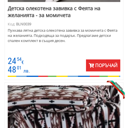
Детска олекотена завивка с Феята на
желанията - за момичета
Код:
BLN0039
Пухкава лятна детска олекотена завивка за момичета с Феята
на желанията. Подходяща за подарък. Предлагаме детски
спален комплект в същия десен.
24
54
€
ПОРЪЧАЙ
48
01
лв.