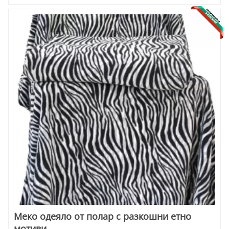
Меко одеяло от полар с разкошни етно
мотиви