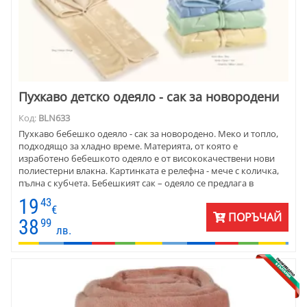
Пухкаво детско одеяло - сак за новородени
Код:
BLN633
Пухкаво бебешко одеяло - сак за новородено. Меко и топло,
подходящо за хладно време. Материята, от която е
изработено бебешкото одеяло е от висококачествени нови
полиестерни влакна. Картинката е релефна - мече с количка,
пълна с кубчета. Бебешкият сак – одеяло се предлага в
различни цветове. Подходящ за изписване от родилен дом, за
19
43
бебешкото столче или количка.
€
ПОРЪЧАЙ
38
99
лв.