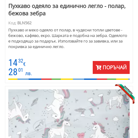
Пухкаво одеяло за единично легло - полар,
бежова зебра
Код:
BLN562
Пухкаво и меко одеяло от полар, в чудесни топли цветове -
бежово, кафяво, екро. Шарката е подобна на зебра. Одеялото
е подходящо за подарък. Използвайте го за завивка, или за
покривка за единично легло.
14
32
€
ПОРЪЧАЙ
28
01
лв.