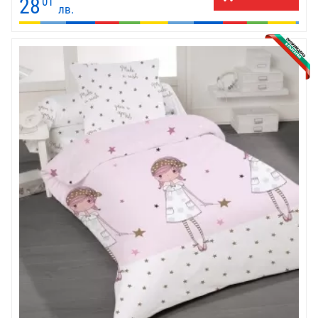
28
01
лв.