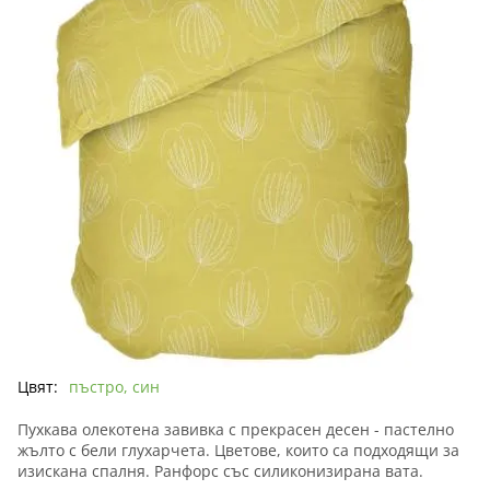
Цвят:
пъстро, син
Пухкава олекотена завивка с прекрасен десен - пастелно
жълто с бели глухарчета. Цветове, които са подходящи за
изискана спалня. Ранфорс със силиконизирана вата.