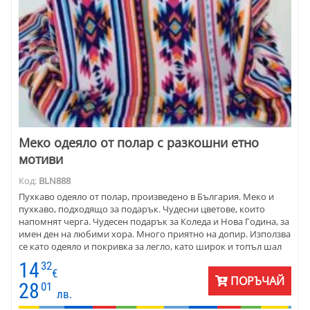
Меко одеяло от полар с разкошни етно
мотиви
Код:
BLN888
Пухкаво одеяло от полар, произведено в България. Меко и
пухкаво, подходящо за подарък. Чудесни цветове, които
напомнят черга. Чудесен подарък за Коледа и Нова Година, за
имен ден на любими хора. Много приятно на допир. Използва
се като одеяло и покривка за легло, като широк и топъл шал
пред камината. Подарък за Коледа и Нова година, за имен ден,
14
32
за всеки ден. Размер 150 х 180 см.
€
ПОРЪЧАЙ
28
01
лв.