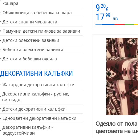
170 см
кошара
9
20
€
Обиколници за бебешка кошара
17
99
лв.
Детски спални чувалчета
Памучни детски пликове за завивки
Детски олекотени завивки
Бебешки олекотени завивки
Детски и бебешки одеяла
ДЕКОРАТИВНИ КАЛЪФКИ
Жакардови декоративни калъфки
Декоративни калъфки - рустик,
винтидж
Детски декоративни калъфки
Едноцветни декоративни калъфки
Одеяло от пола
Декоративни калъфки -
цветовете на ш
водоустойчиви