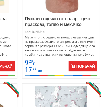
к за
Пухкаво одеяло от полар - цвят
праскова, топло и мекичко
Код:
BLN881a
ородено.
Меко и топло одеяло от полар с чудесния цвят
реме.
на праскова. Одеялото се предлага в единичен
бешкото
вариант с размери 130х170 см. Подходящо е за
завивка и покривка за легло. Чудесно се
ефна -
комбинира с пъстри и едноцветни калъфки за
ешкият сак
декоративни възглавнички.
9
20
ве.
€
РЪЧАЙ
ПОРЪЧАЙ
м, за
17
99
лв.