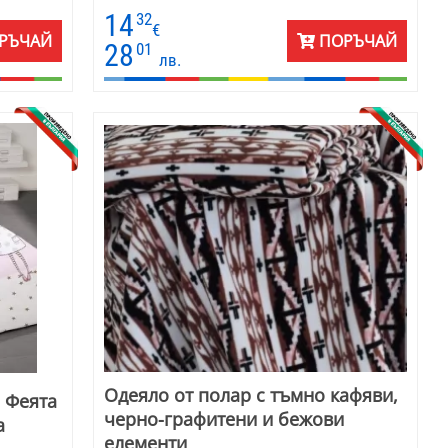
деяло и
150 х 180 см.
14
32
ъл шал
€
РЪЧАЙ
ПОРЪЧАЙ
Нова
28
01
лв.
мер 150 х
Одеяло от полар с тъмно кафяви,
с Феята
черно-графитени и бежови
а
елементи