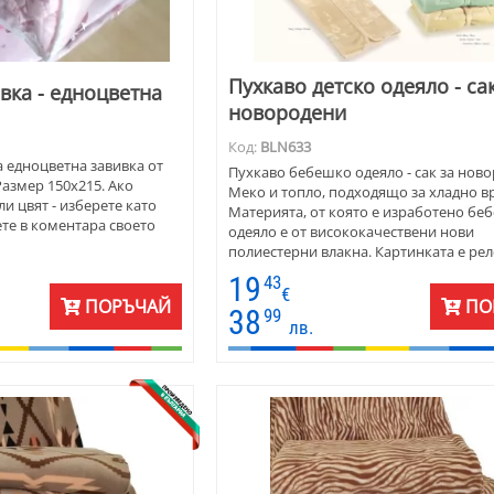
Пухкаво детско одеяло - са
вка - едноцветна
новородени
Код:
BLN633
 едноцветна завивка от
Пухкаво бебешко одеяло - сак за нов
азмер 150х215. Ако
Меко и топло, подходящо за хладно в
и цвят - изберете като
Материята, от която е изработено бе
те в коментара своето
одеяло е от висококачествени нови
полиестерни влакна. Картинката е рел
мече с количка, пълна с кубчета. Беб
19
43
– одеяло се предлага в различни цвето
€
ПОРЪЧАЙ
ПО
Подходящ за изписване от родилен до
38
99
лв.
бебешкото столче или количка.