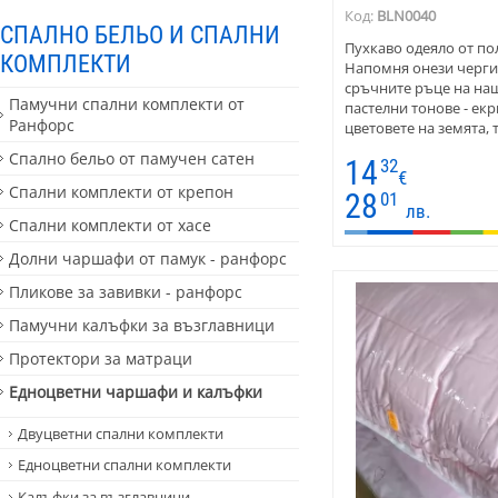
Код:
BLN0040
СПАЛНО БЕЛЬО И СПАЛНИ
Пухкаво одеяло от по
КОМПЛЕКТИ
Напомня онези черги 
сръчните ръце на наш
Памучни спални комплекти от
пастелни тонове - екр
Ранфорс
цветовете на земята, 
последните години.
Спално бельо от памучен сатен
14
32
€
Спални комплекти от крепон
28
01
лв.
Спални комплекти от хасе
Долни чаршафи от памук - ранфорс
Пликове за завивки - ранфорс
Памучни калъфки за възглавници
Протектори за матраци
Едноцветни чаршафи и калъфки
Двуцветни спални комплекти
Едноцветни спални комплекти
Калъфки за възглавници