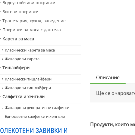
Водоустойчиви покривки
Битови покривки
Трапезария, кухня, заведение
Покривки за маса с дантела
Карета за маса
Класически карета за маса
Жакардови карета
Тишлайфери
Описание
Класически тишлайфери
Жакардови тишлайфери
Ще се очароват
Салфетки и хенгъли
Жакардови декоративни салфетки
Едноцветни салфетки и хенгъли
Продукти, които м
ОЛЕКОТЕНИ ЗАВИВКИ И