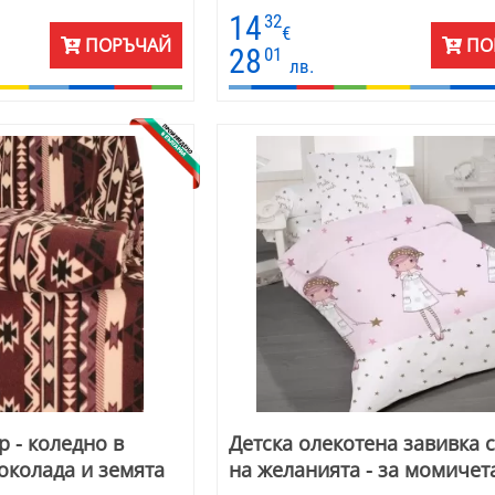
приятно на допир. Използва се като о
14
32
покривка за легло, като широк и топ
€
ПОРЪЧАЙ
ПО
пред камината. Подарък за Коледа и 
28
01
лв.
година, за имен ден, за всеки ден. Раз
180 см.
р - коледно в
Детска олекотена завивка 
околада и земята
на желанията - за момичет