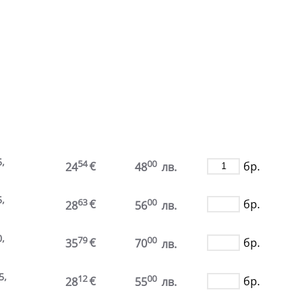
.
,
54
00
€
бр.
24
48
лв.
,
63
00
€
бр.
28
56
лв.
,
79
00
€
бр.
35
70
лв.
5,
12
00
€
бр.
28
55
лв.