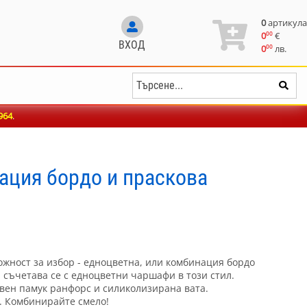
0
артикула
00
0
€
ВХОД
00
0
лв.
964
.
ация бордо и праскова
ожност за избор - едноцветна, или комбинация бордо
, съчетава се с едноцветни чаршафи в този стил.
вен памук ранфорс и силиколизирана вата.
. Комбинирайте смело!