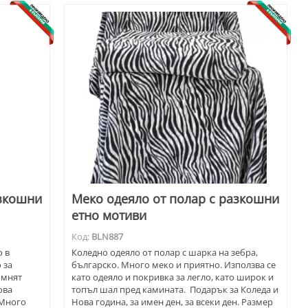
азкошни
Меко одеяло от полар с разкошни
етно мотиви
Код:
BLN887
о в
Коледно одеяло от полар с шарка на зебра,
 за
българско. Много меко и приятно. Използва се
омнят
като одеяло и покривка за легло, като широк и
ова
топъл шал пред камината. Подарък за Коледа и
 Много
Нова година, за имен ден, за всеки ден. Размер