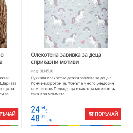
но
Олекотена завивка за деца
а
сприказни мотиви
Код:
BLN530
десни
Пухкава олекотена детска завивка за деца с
. Шарката
Конче-вихрогонче. Фонът е много бледосин
одящо за
към сивкав. Подходяща е както за момичета,
ли за
така и за момчета
24
54
€
РЪЧАЙ
ПОРЪЧАЙ
48
01
лв.