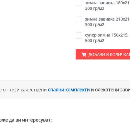
зимна завивка 180х21
300 гр/м2
зимна завивка 210х21
300 гр/м2
супер зимна 150х215,
500 гр/м2
ДОБАВИ В КОЛИЧКА
е от тези качествени
спални комплекти
и олекотени зав
оже да ви интересуват: