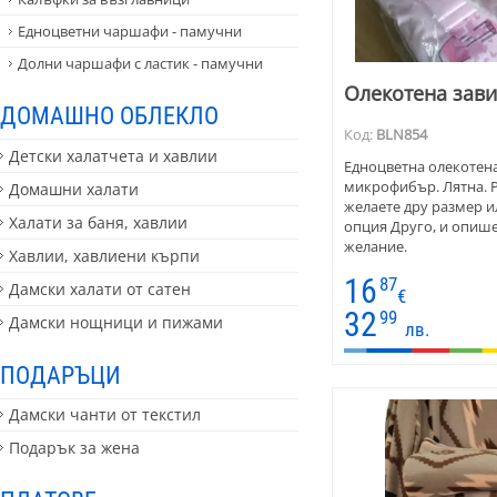
Едноцветни чаршафи - памучни
Долни чаршафи с ластик - памучни
Олекотена зави
ДОМАШНО ОБЛЕКЛО
Код:
BLN854
Детски халатчета и хавлии
Едноцветна олекотена
микрофибър. Лятна. Р
Домашни халати
желаете дру размер ил
Халати за баня, хавлии
опция Друго, и опише
желание.
Хавлии, хавлиени кърпи
16
87
Дамски халати от сатен
€
32
99
Дамски нощници и пижами
лв.
ПОДАРЪЦИ
Дамски чанти от текстил
Подарък за жена