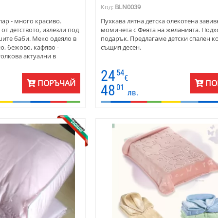
Код:
BLN0039
лар - много красиво.
Пухкава лятна детска олекотена завив
от детството, излезли под
момичета с Феята на желанията. Подх
ите баби. Меко одеяло в
подарък. Предлагаме детски спален к
ю, бежово, кафяво -
същия десен.
толкова актуални в
24
54
€
ПОРЪЧАЙ
ПО
48
01
лв.