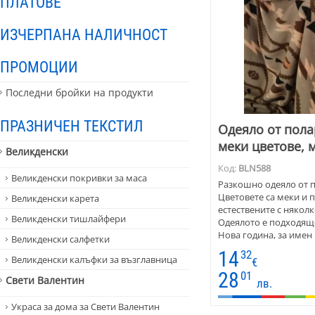
ПЛАТОВЕ
ИЗЧЕРПАНА НАЛИЧНОСТ
ПРОМОЦИИ
Последни бройки на продукти
ПРАЗНИЧЕН ТЕКСТИЛ
Одеяло от пола
меки цветове, 
Великденски
Код:
BLN588
Великденски покривки за маса
Разкошно одеяло от п
Цветовете са меки и 
Великденски карета
естествените с няколк
Великденски тишлайфери
Одеялото е подходящо
Нова година, за имен
Великденски салфетки
наподобяват мотивите
14
32
Великденски калъфки за възглавница
тъкани черги и покри
€
28
01
Свети Валентин
лв.
Украса за дома за Свети Валентин