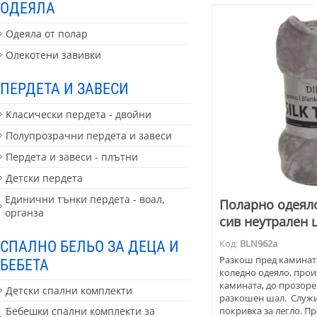
ОДЕЯЛА
Одеяла от полар
Олекотени завивки
ПЕРДЕТА И ЗАВЕСИ
Класически пердета - двойни
Полупрозрачни пердета и завеси
Пердета и завеси - плътни
Детски пердета
Единични тънки пердета - воал,
Поларно одеяло
органза
сив неутрален 
СПАЛНО БЕЛЬО ЗА ДЕЦА И
Код:
BLN962a
Разкош пред камината
БЕБЕТА
коледно одеяло, прои
камината, до прозоре
Детски спални комплекти
разкошен шал. Служи 
покривка за легло. Пр
Бебешки спални комплекти за