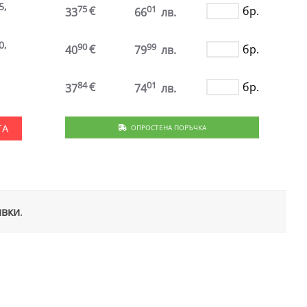
5,
75
01
€
бр.
33
66
лв.
0,
90
99
€
бр.
40
79
лв.
84
01
€
бр.
37
74
лв.
ОПРОСТЕНА ПОРЪЧКА
ТА
ивки
.