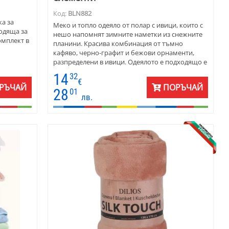
Код:
BLN882
ка за
Меко и топло одеяло от полар с ивици, които с
одяща за
нешо напомнят зимните наметки из снежните
омплект в
планини. Красива комбинация от тъмно
кафяво, черно-графит и бежови орнаменти,
разпределени в ивици. Одеялото е подходящо е
за завивка и покривка за легло. Размерите са
14
32
150 х 180 см.
€
РЪЧАЙ
ПОРЪЧАЙ
28
01
лв.