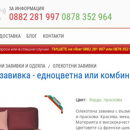
ЗА ИНФОРМАЦИЯ
0882 281 997
0878 352 964
ДОСТАВКА
БЛОГ
КОНТАКТИ
роси или в спешни случаи -
ПИШЕТЕ на viber 0882 281 997 или
0878 352 
НИ ЗАВИВКИ И ОДЕЯЛА
/
ОЛЕКОТЕНИ ЗАВИВКИ
завивка - едноцветна или комбин
Цвят:
бордо, праскова
Олекотена завивка с възм
и праскова. Красива, мека
Материята е висококачест
Цветовете са френски шик