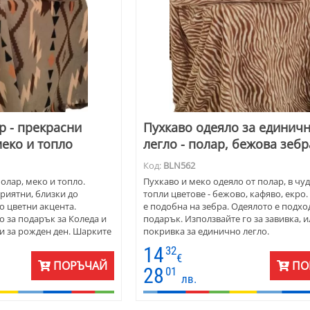
р - прекрасни
Пухкаво одеяло за единич
меко и топло
легло - полар, бежова зебр
Код:
BLN562
олар, меко и топло.
Пухкаво и меко одеяло от полар, в чу
приятни, близки до
топли цветове - бежово, кафяво, екро
о цветни акцента.
е подобна на зебра. Одеялото е подх
 за подарък за Коледа и
подарък. Използвайте го за завивка, и
 и за рожден ден. Шарките
покривка за единично легло.
 по старите, ръчно
14
32
вала.
€
ПОРЪЧАЙ
ПО
28
01
лв.