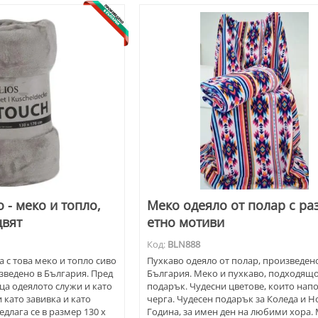
 - меко и топло,
Меко одеяло от полар с р
цвят
етно мотиви
Код:
BLN888
 с това меко и топло сиво
Пухкаво одеяло от полар, произведен
зведено в България. Пред
България. Меко и пухкаво, подходящо
ца одеялото служи и като
подарък. Чудесни цветове, които нап
като завивка и като
черга. Чудесен подарък за Коледа и Н
едлага се в размер 130 х
Година, за имен ден на любими хора.