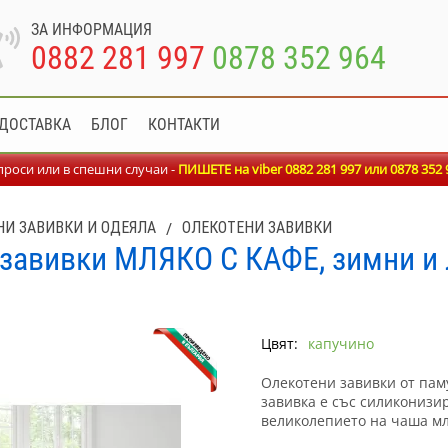
ЗА ИНФОРМАЦИЯ
0882 281 997
0878 352 964
ДОСТАВКА
БЛОГ
КОНТАКТИ
роси или в спешни случаи -
ПИШЕТЕ на viber 0882 281 997 или
0878 352 
НИ ЗАВИВКИ И ОДЕЯЛА
/
ОЛЕКОТЕНИ ЗАВИВКИ
завивки МЛЯКО С КАФЕ, зимни и 
Цвят:
капучино
Олекотени завивки от пам
завивка е със силиконизир
великолепието на чаша мля