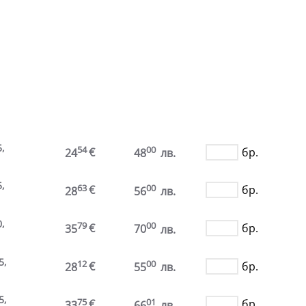
.
,
54
00
€
бр.
24
48
лв.
,
63
00
€
бр.
28
56
лв.
,
79
00
€
бр.
35
70
лв.
5,
12
00
€
бр.
28
55
лв.
5,
75
01
€
бр.
33
66
лв.