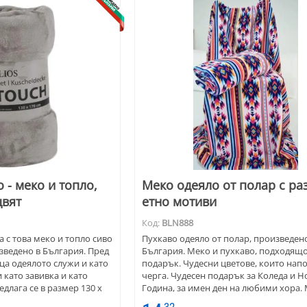
 - меко и топло,
Меко одеяло от полар с р
цвят
етно мотиви
Код:
BLN888
 с това меко и топло сиво
Пухкаво одеяло от полар, произведен
зведено в България. Пред
България. Меко и пухкаво, подходящо
ца одеялото служи и като
подарък. Чудесни цветове, които нап
като завивка и като
черга. Чудесен подарък за Коледа и Н
едлага се в размер 130 х
Година, за имен ден на любими хора.
приятно на допир. Използва се като о