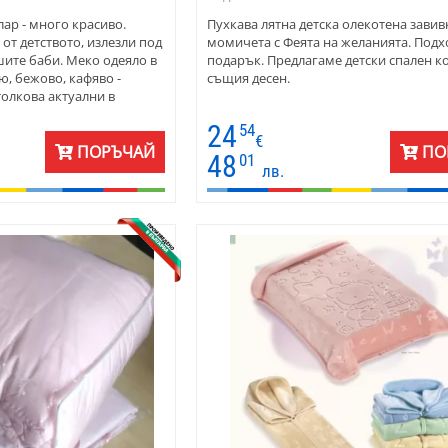
лар - много красиво.
Пухкава лятна детска олекотена завив
от детството, излезли под
момичета с Феята на желанията. Подх
ите баби. Меко одеяло в
подарък. Предлагаме детски спален к
ю, бежово, кафяво -
същия десен.
толкова актуални в
24
54
€
ПОРЪЧАЙ
ПО
48
01
лв.