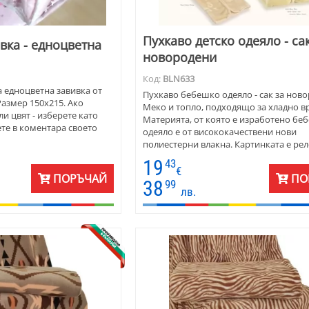
Пухкаво детско одеяло - са
вка - едноцветна
новородени
Код:
BLN633
 едноцветна завивка от
Пухкаво бебешко одеяло - сак за нов
азмер 150х215. Ако
Меко и топло, подходящо за хладно в
и цвят - изберете като
Материята, от която е изработено бе
те в коментара своето
одеяло е от висококачествени нови
полиестерни влакна. Картинката е рел
мече с количка, пълна с кубчета. Беб
19
43
– одеяло се предлага в различни цвето
€
ПОРЪЧАЙ
ПО
Подходящ за изписване от родилен до
38
99
лв.
бебешкото столче или количка.