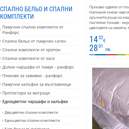
Пухкаво одеяло от по
СПАЛНО БЕЛЬО И СПАЛНИ
Напомня онези черги 
КОМПЛЕКТИ
сръчните ръце на наш
пастелни тонове - екр
Памучни спални комплекти от
цветовете на земята, 
Ранфорс
последните години.
14
32
€
Спално бельо от памучен сатен
28
01
лв.
Спални комплекти от крепон
Спални комплекти от хасе
Долни чаршафи от памук - ранфорс
Пликове за завивки - ранфорс
Памучни калъфки за възглавници
Протектори за матраци
Едноцветни чаршафи и калъфки
Двуцветни спални комплекти
Едноцветни спални комплекти
Калъфки за възглавници