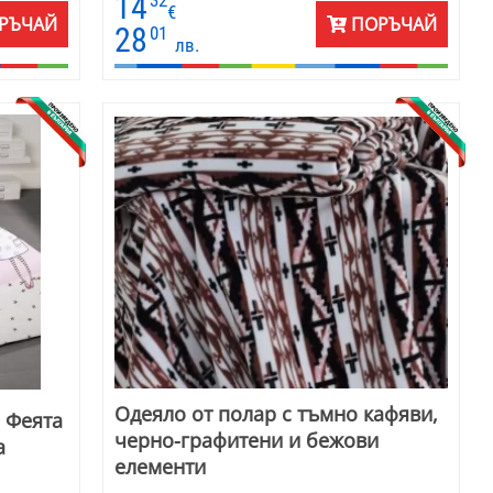
14
32
ъл шал
€
РЪЧАЙ
ПОРЪЧАЙ
Нова
28
01
лв.
мер 150 х
Одеяло от полар с тъмно кафяви,
с Феята
черно-графитени и бежови
а
елементи