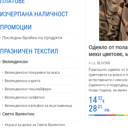
ПЛАТОВЕ
ИЗЧЕРПАНА НАЛИЧНОСТ
ПРОМОЦИИ
Последни бройки на продукти
Одеяло от пола
ПРАЗНИЧЕН ТЕКСТИЛ
меки цветове, 
Великденски
Код:
BLN588
Разкошно одеяло от п
Великденски покривки за маса
Цветовете са меки и 
естествените с няколк
Великденски карета
Одеялото е подходящо
Великденски тишлайфери
Нова година, за имен
наподобяват мотивите
Великденски салфетки
14
32
тъкани черги и покри
€
Великденски калъфки за възглавница
28
01
лв.
Свети Валентин
Украса за дома за Свети Валентин