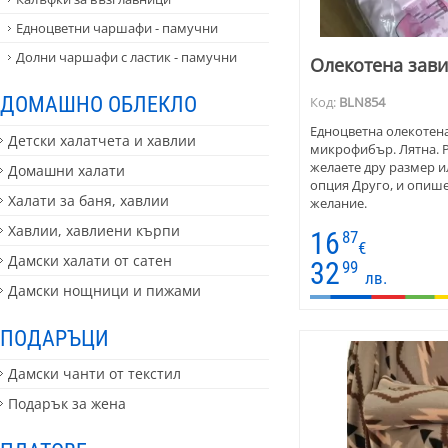
Едноцветни чаршафи - памучни
Долни чаршафи с ластик - памучни
Олекотена зави
ДОМАШНО ОБЛЕКЛО
Код:
BLN854
Едноцветна олекотена
Детски халатчета и хавлии
микрофибър. Лятна. Р
желаете дру размер ил
Домашни халати
опция Друго, и опише
Халати за баня, хавлии
желание.
Хавлии, хавлиени кърпи
16
87
€
Дамски халати от сатен
32
99
лв.
Дамски нощници и пижами
ПОДАРЪЦИ
Дамски чанти от текстил
Подарък за жена