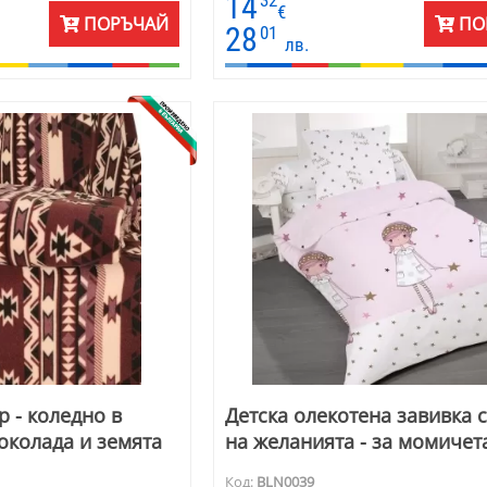
14
32
покривка за легло, като широк и топ
€
ПОРЪЧАЙ
ПО
пред камината. Подарък за Коледа и 
28
01
лв.
година, за имен ден, за всеки ден. Раз
180 см.
р - коледно в
Детска олекотена завивка 
околада и земята
на желанията - за момичет
Код:
BLN0039