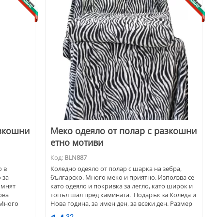
азкошни
Меко одеяло от полар с разкошни
етно мотиви
Код:
BLN887
о в
Коледно одеяло от полар с шарка на зебра,
 за
българско. Много меко и приятно. Използва се
омнят
като одеяло и покривка за легло, като широк и
ова
топъл шал пред камината. Подарък за Коледа и
 Много
Нова година, за имен ден, за всеки ден. Размер
деяло и
150 х 180 см.