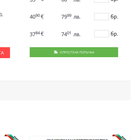
0,
90
99
€
бр.
40
79
лв.
84
01
€
бр.
37
74
лв.
ОПРОСТЕНА ПОРЪЧКА
ТА