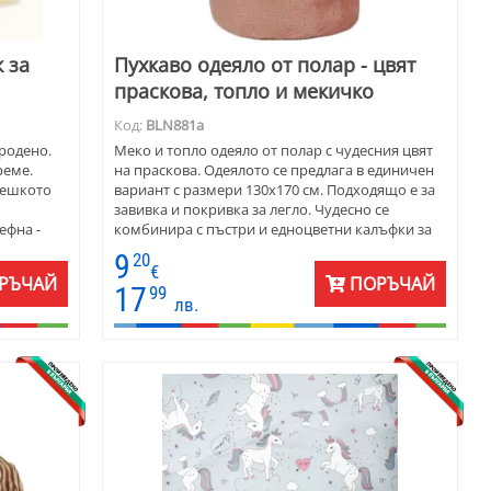
к за
Пухкаво одеяло от полар - цвят
праскова, топло и мекичко
Код:
BLN881a
ородено.
Меко и топло одеяло от полар с чудесния цвят
реме.
на праскова. Одеялото се предлага в единичен
бешкото
вариант с размери 130х170 см. Подходящо е за
завивка и покривка за легло. Чудесно се
ефна -
комбинира с пъстри и едноцветни калъфки за
ешкият сак
декоративни възглавнички.
9
20
ве.
€
РЪЧАЙ
ПОРЪЧАЙ
м, за
17
99
лв.