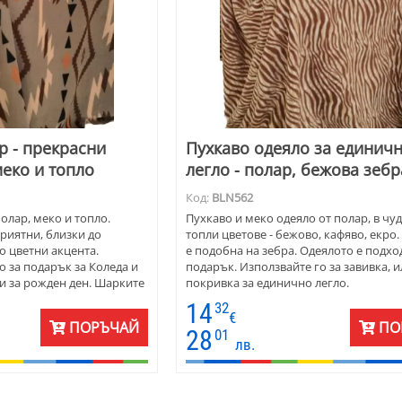
р - прекрасни
Пухкаво одеяло за единич
меко и топло
легло - полар, бежова зебр
Код:
BLN562
олар, меко и топло.
Пухкаво и меко одеяло от полар, в чу
приятни, близки до
топли цветове - бежово, кафяво, екро
о цветни акцента.
е подобна на зебра. Одеялото е подх
 за подарък за Коледа и
подарък. Използвайте го за завивка, и
 и за рожден ден. Шарките
покривка за единично легло.
 по старите, ръчно
14
32
вала.
€
ПОРЪЧАЙ
ПО
28
01
лв.