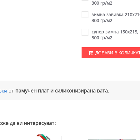
300 гр/м2
зимна завивка 210х21
300 гр/м2
супер зимна 150х215,
500 гр/м2
ДОБАВИ В КОЛИЧКА
вки
от
памучен плат и силиконизирана вата
.
оже да ви интересуват: