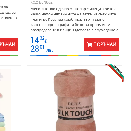
Код:
BLN882
ка за
Меко и топло одеяло от полар с ивици, които с
одяща за
нешо напомнят зимните наметки из снежните
омплект в
планини. Красива комбинация от тъмно
кафяво, черно-графит и бежови орнаменти,
разпределени в ивици. Одеялото е подходящо е
за завивка и покривка за легло. Размерите са
14
32
150 х 180 см.
€
РЪЧАЙ
ПОРЪЧАЙ
28
01
лв.