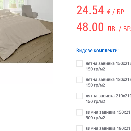
24.54
€ / БР.
48.00
ЛВ. / БР
Видове комплекти:
лятна завивка 150х215
150 гр/м2
лятна завивка 180х215
150 гр/м2
лятна завивка 210х210
150 гр/м2
зимна завивка 150х21
300 гр/м2
зимна завивка 180х21