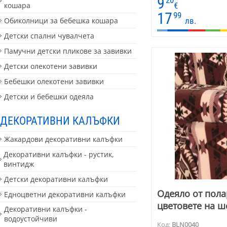
9
20
€
кошара
17
99
лв.
Обиколници за бебешка кошара
Детски спални чувалчета
Памучни детски пликове за завивки
Детски олекотени завивки
Бебешки олекотени завивки
Детски и бебешки одеяла
ДЕКОРАТИВНИ КАЛЪФКИ
Жакардови декоративни калъфки
Декоративни калъфки - рустик,
винтидж
Детски декоративни калъфки
Одеяло от пола
Едноцветни декоративни калъфки
цветовете на ш
Декоративни калъфки -
водоустойчиви
Код:
BLN0040