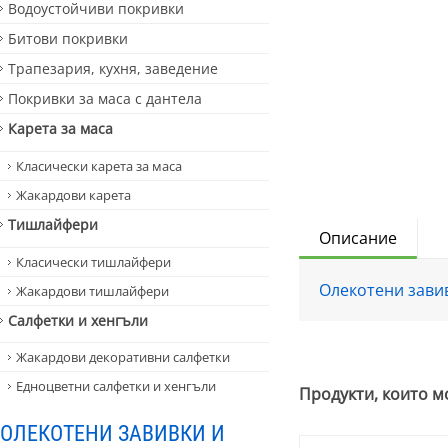
Водоустойчиви покривки
Битови покривки
Трапезария, кухня, заведение
Покривки за маса с дантела
Карета за маса
Класически карета за маса
Жакардови карета
Тишлайфери
Описание
Класически тишлайфери
Олекотени зави
Жакардови тишлайфери
Салфетки и хенгъли
Жакардови декоративни салфетки
Едноцветни салфетки и хенгъли
Продукти, които м
ОЛЕКОТЕНИ ЗАВИВКИ И