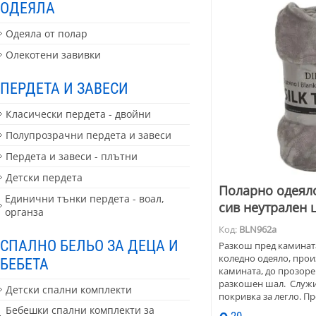
ОДЕЯЛА
Одеяла от полар
Олекотени завивки
ПЕРДЕТА И ЗАВЕСИ
Класически пердета - двойни
Полупрозрачни пердета и завеси
Пердета и завеси - плътни
Детски пердета
Поларно одеяло
Единични тънки пердета - воал,
сив неутрален 
органза
Код:
BLN962a
СПАЛНО БЕЛЬО ЗА ДЕЦА И
Разкош пред камината
коледно одеяло, прои
БЕБЕТА
камината, до прозоре
разкошен шал. Служи 
Детски спални комплекти
покривка за легло. Пр
170 см
Бебешки спални комплекти за