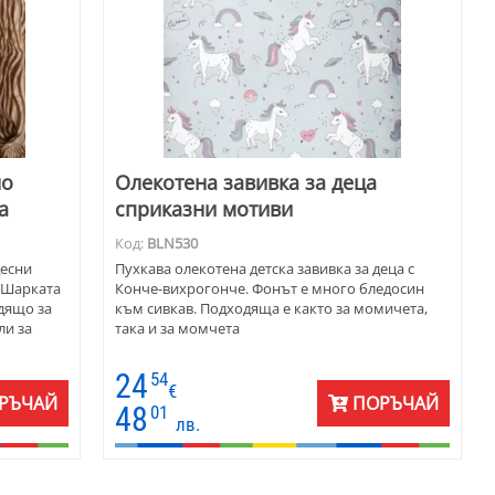
но
Олекотена завивка за деца
а
сприказни мотиви
Код:
BLN530
десни
Пухкава олекотена детска завивка за деца с
. Шарката
Конче-вихрогонче. Фонът е много бледосин
одящо за
към сивкав. Подходяща е както за момичета,
ли за
така и за момчета
24
54
€
РЪЧАЙ
ПОРЪЧАЙ
48
01
лв.