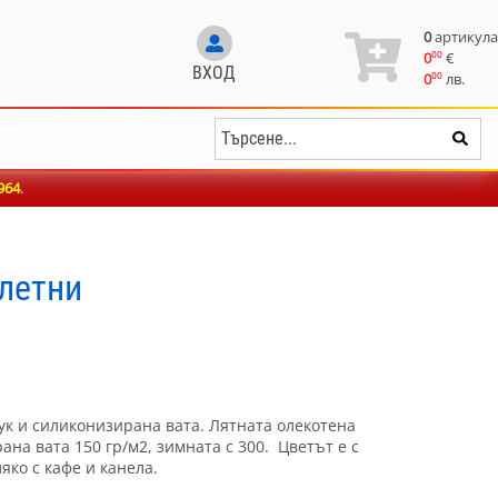
0
артикула
00
0
€
ВХОД
00
0
лв.
964
.
летни
ук и силиконизирана вата. Лятната олекотена
ана вата 150 гр/м2, зимната с 300. Цветът е с
ко с кафе и канела.