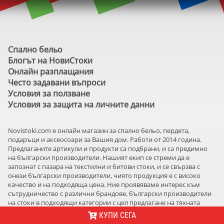
Спално бельо
Блогът на НовиСтоки
Онлайн разплащания
Често задавани въпроси
Условия за ползване
Условия за защита на личните данни
Novistoki.com e онлайн магазин за спално бельо, пердета,
подаръци и аксеосоари за Вашия дом. Работи от 2014 година.
Предлаганите артикули и продукти са подбрани, и са предимно
на български производители. Нашият екип се стреми да е
запознат с пазара на текстилни и битови стоки, и се свързва с
онези български производители, чиято продукция е с високо
качество и на подходяща цена. Ние проявяваме интерес към
сътрудничество с различни брандове, български производители
на стоки в подходящи категории с цел предлагане на тяхната
продукция в онлайн магазин Novistoki.com
КУПИ СЕГА