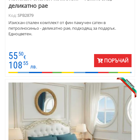
деликатно рае
Код:
SPB2879
Изискан спален комплект от фин памучен сатен в
петролносиньо - деликатно рае, подходящ за подарък.
Едноцветен.
55
50
€
ПОРЪЧАЙ
108
55
лв.