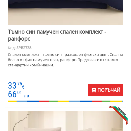
Тъмно син памучен спален комплект -
ранфорс
Код:
SPB2738
Спален комплект - тъмно син - разкошен флотски цвят. Спално
бельо от фин памучен плат, ранфорс. Предлага се в няколко
стандартни комбинации.
33
75
€
ПОРЪЧАЙ
66
01
лв.