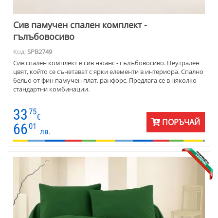
Сив памучен спален комплект -
гълъбовосиво
Код:
SPB2749
Сив спален комплект в сив нюанс - гълъбовосиво. Неутрален
цвят, който се съчетават с ярки елементи в интериора. Спално
бельо от фин памучен плат, ранфорс. Предлага се в няколко
стандартни комбинации.
33
75
€
ПОРЪЧАЙ
66
01
лв.