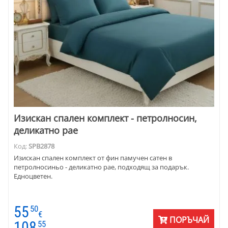
Изискан спален комплект - петролносин,
деликатно рае
Код:
SPB2878
Изискан спален комплект от фин памучен сатен в
петролносиньо - деликатно рае, подходящ за подарък.
Едноцветен.
55
50
€
ПОРЪЧАЙ
108
55