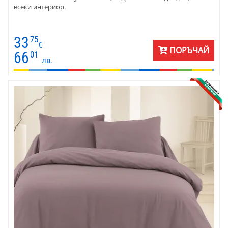
всеки интериор.
33
75
€
ПОРЪЧАЙ
66
01
лв.