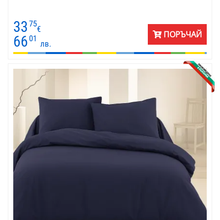
33
75
€
ПОРЪЧАЙ
66
01
лв.