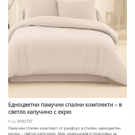
Едноцветни памучни спални комплекти – в
светло капучино с екрю
Код:
SPB2737
Памучен спален комплект от ранфорс в стилен едноцветен
нюанс – светло капучино. Мек, издръжлив и подходящ за