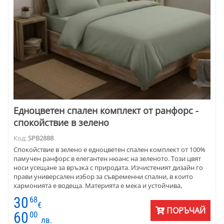
Eдноцветен спален комплект от ранфорс -
спокойствие в зелено
Код:
SPB2888
Спокойствие в зелено е едноцветен спален комплект от 100%
памучен ранфорс в елегантен нюанс на зеленото. Този цвят
носи усещане за връзка с природата. Изчистеният дизайн го
прави универсален избор за съвременни спални, в които
хармонията е водеща. Материята е мека и устойчива,
подходяща за целогодишна употреба. Комплектът се
30
68
предлага в различни размери и комбинации.Той е отличен
€
ПОРЪЧАЙ
избор както за дома, за хотели и къщи за гости, търсещи
60
00
лв.
стилна и практична визия.