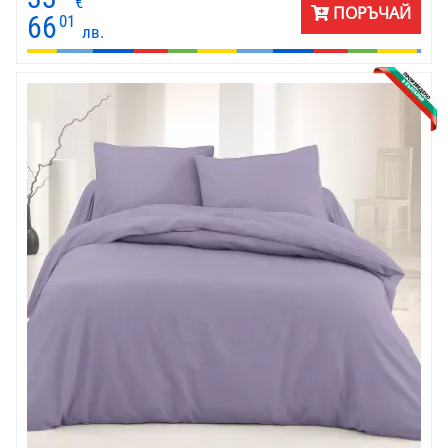
€
ПОРЪЧАЙ
комбинира с розово и златно.
66
01
лв.