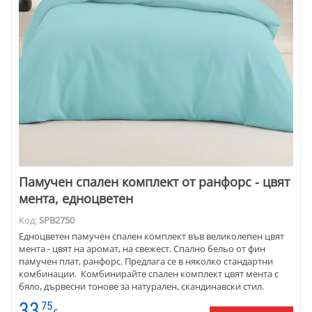
Памучен спален комплект от ранфорс - цвят
мента, едноцветен
Код:
SPB2750
Едноцветен памучен спален комплект във великолепен цвят
мента - цвят на аромат, на свежест. Спално бельо от фин
памучен плат, ранфорс. Предлага се в няколко стандартни
комбинации. Комбинирайте спален комплект цвят мента с
бяло, дървесни тонове за натурален, скандинавски стил.
Съчетайте цвят мента със сиво и черно, за да имате модерен
33
75
минимализъм в спалнята. За романтичен шик - мента се