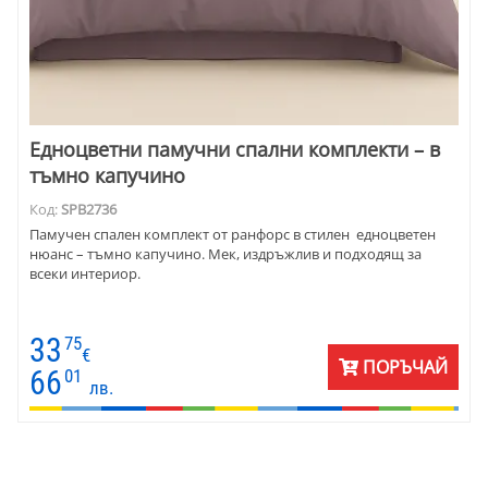
Едноцветни памучни спални комплекти – в
тъмно капучино
Код:
SPB2736
Памучен спален комплект от ранфорс в стилен едноцветен
нюанс – тъмно капучино. Мек, издръжлив и подходящ за
всеки интериор.
33
75
€
ПОРЪЧАЙ
66
01
лв.