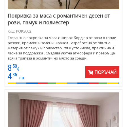
Покривка за маса с романтичен десен от
рози, памук и полиестер
Код:
POK3002
Елегантна покривка за маса с широк бордюр от рози в топли
розови, кремави и зелени нюанси . Изработена от плътна
материя от памук и полиестер , тя е устойчива, практична и
лесна за поддръжка . Създава уютна атмосфера и превръща
всяка трапеза в романтично място за срещи.
8
50
€
ПОРЪЧАЙ
4
35
лв.