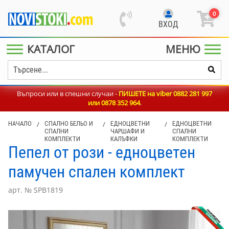
0
ВХОД
КАТАЛОГ
МЕНЮ
Въпроси или в спешни случаи -
ПИШЕТЕ на viber 0882 281 997
или
0878 352 964
.
НАЧАЛО
/
СПАЛНО БЕЛЬО И
/
ЕДНОЦВЕТНИ
/
ЕДНОЦВЕТНИ
СПАЛНИ
ЧАРШАФИ И
СПАЛНИ
КОМПЛЕКТИ
КАЛЪФКИ
КОМПЛЕКТИ
Пепел от рози - едноцветен
памучен спален комплект
арт. № SPB1819