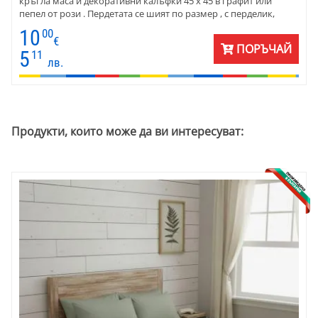
кръгла маса и декоративни калъфки 45 х 45 в графит или
пепел от рози . Пердетата се шият по размер , с перделик,
готови за окачване. Подходящо за класически, елегантен и
10
00
уютен интериор.
€
ПОРЪЧАЙ
5
11
лв.
Продукти, които може да ви интересуват: