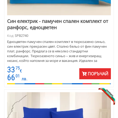
Син електрик - памучен спален комплект от
ранфорс, едноцветен
Код:
SPB2740
Едноцветен памучен спален комплект в тюркоазено синьо,
син електрик прекрасен цвят. Спално бельо от фин памучен
плат, ранфорс. Предлага се в няколко стандартни
комбинации. Тюркоазеното синьо – жив и енергизиращ
нюанс, който напомня за море и ваканция. Идеален за
модерни или артистични пространства.
33
75
€
ПОРЪЧАЙ
66
01
лв.