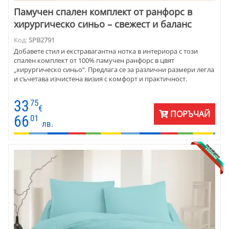
Памучен спален комплект от ранфорс в
хирургическо синьо – свежест и баланс
Код:
SPB2791
Добавете стил и екстравагантна нотка в интериора с този
спален комплект от 100% памучен ранфорс в цвят
„хирургическо синьо“. Предлага се за различни размери легла
и съчетава изчистена визия с комфорт и практичност.
33
75
€
ПОРЪЧАЙ
66
01
лв.