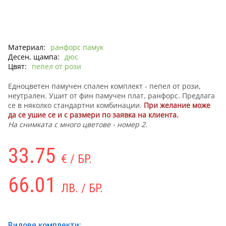
Материал:
ранфорс памук
Десен, щампа:
дюс
Цвят:
пепел от рози
Едноцветен памучен спален комплект - пепел от рози,
неутрален. Ушит от фин памучен плат, ранфорс. Предлага
се в няколко стандартни комбинации.
При желание може
да се ушие се и с размери по заявка на клиента.
На снимката с много цветове - номер 2.
33.75
€ / БР.
66.01
ЛВ. / БР.
Видове комплекти: