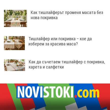
Как тишлайферът променя масата без
нова покривка
Тишлайфер или покривка – кое да
изберем за красива маса?
Как да съчетаем тишлайфер с покривка,
карета и салфетки