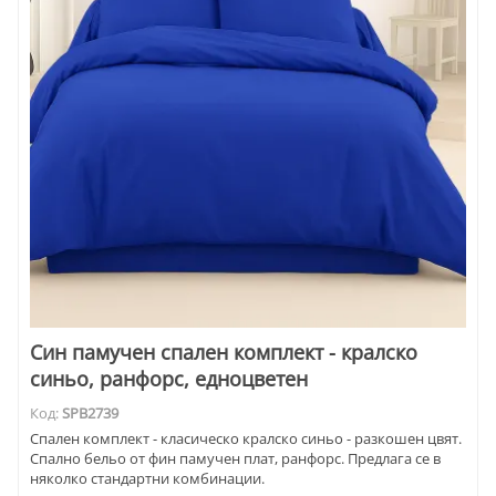
Син памучен спален комплект - кралско
синьо, ранфорс, едноцветен
Код:
SPB2739
Спален комплект - класическо кралско синьо - разкошен цвят.
Спално бельо от фин памучен плат, ранфорс. Предлага се в
няколко стандартни комбинации.