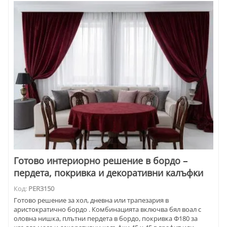
Готово интериорно решение в бордо –
пердета, покривка и декоративни калъфки
Код:
PER3150
Готово решение за хол, дневна или трапезария в
аристократично бордо . Комбинацията включва бял воал с
оловна нишка, плътни пердета в бордо, покривка Ф180 за