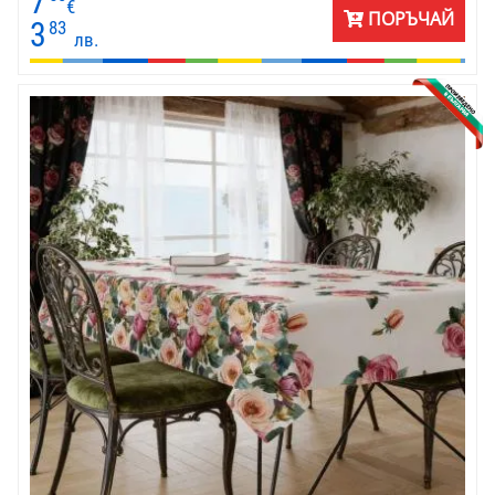
7
€
ПОРЪЧАЙ
3
83
лв.