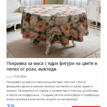
Покривка за маса с едри фигури на цветя в
пепел от рози, вижтидж
Код:
POK2999
Покривка за маса от висококачествен текстил с богат
флорален десен в нежни нюанси на пепел от рози, крем и
зелено. Материята от памук и полиестер е плътна, устойчива
и лесна за поддръжка . Създава уютна атмосфера и превръща
всяка трапеза в елегантен акцент на интериора.
50