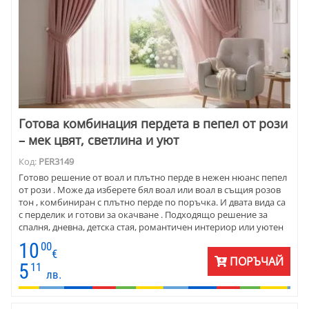
Готова комбинация пердета в пепел от рози
– мек цвят, светлина и уют
Код:
PER3149
Готово решение от воал и плътно перде в нежен нюанс пепел
от рози . Може да изберете бял воал или воал в същия розов
тон , комбиниран с плътно перде по поръчка. И двата вида са
с перделик и готови за окачване . Подходящо решение за
спалня, дневна, детска стая, романтичен интериор или уютен
дом.
10
00
€
ПОРЪЧАЙ
5
11
лв.