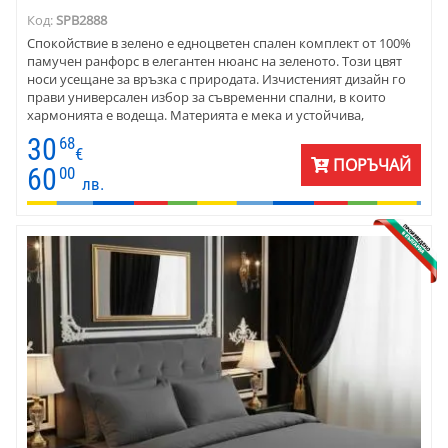
Код:
SPB2888
Спокойствие в зелено е едноцветен спален комплект от 100%
памучен ранфорс в елегантен нюанс на зеленото. Този цвят
носи усещане за връзка с природата. Изчистеният дизайн го
прави универсален избор за съвременни спални, в които
хармонията е водеща. Материята е мека и устойчива,
подходяща за целогодишна употреба. Комплектът се
30
68
предлага в различни размери и комбинации.Той е отличен
€
ПОРЪЧАЙ
избор както за дома, за хотели и къщи за гости, търсещи
60
00
лв.
стилна и практична визия.