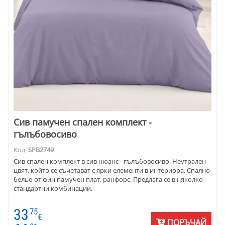
Сив памучен спален комплект -
гълъбовосиво
Код:
SPB2749
Сив спален комплект в сив нюанс - гълъбовосиво. Неутрален
цвят, който се съчетават с ярки елементи в интериора. Спално
бельо от фин памучен плат, ранфорс. Предлага се в няколко
стандартни комбинации.
33
75
€
ПОРЪЧАЙ