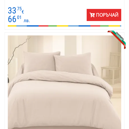
33
75
€
ПОРЪЧАЙ
66
01
лв.