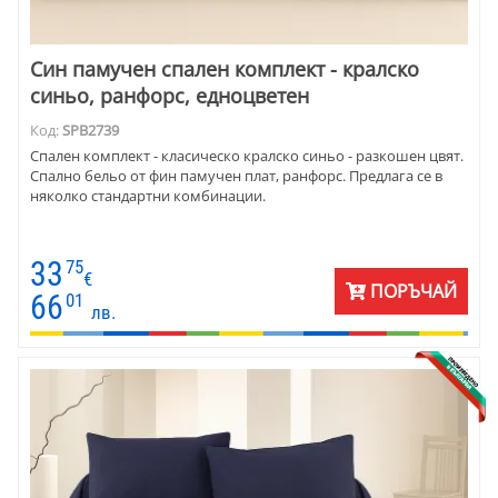
Син памучен спален комплект - кралско
синьо, ранфорс, едноцветен
Код:
SPB2739
Спален комплект - класическо кралско синьо - разкошен цвят.
Спално бельо от фин памучен плат, ранфорс. Предлага се в
няколко стандартни комбинации.
33
75
€
ПОРЪЧАЙ
66
01
лв.