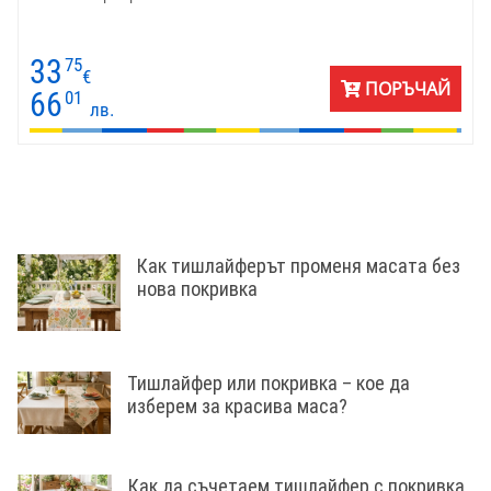
33
75
€
ПОРЪЧАЙ
66
01
лв.
Как тишлайферът променя масата без
нова покривка
Тишлайфер или покривка – кое да
изберем за красива маса?
Как да съчетаем тишлайфер с покривка,