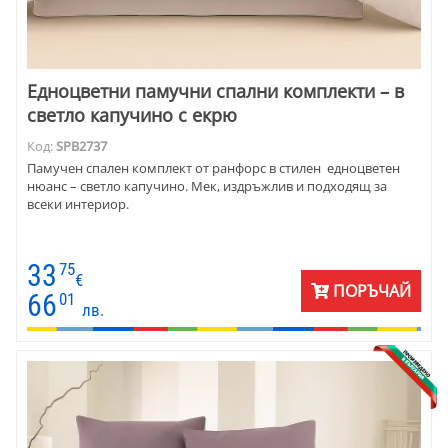
Едноцветни памучни спални комплекти – в
светло капучино с екрю
Код:
SPB2737
Памучен спален комплект от ранфорс в стилен едноцветен
нюанс – светло капучино. Мек, издръжлив и подходящ за
всеки интериор.
33
75
€
ПОРЪЧАЙ
66
01
лв.