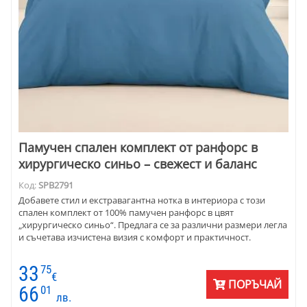
Памучен спален комплект от ранфорс в
хирургическо синьо – свежест и баланс
Код:
SPB2791
Добавете стил и екстравагантна нотка в интериора с този
спален комплект от 100% памучен ранфорс в цвят
„хирургическо синьо“. Предлага се за различни размери легла
и съчетава изчистена визия с комфорт и практичност.
33
75
€
ПОРЪЧАЙ
66
01
лв.