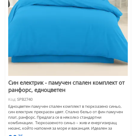
Син електрик - памучен спален комплект от
ранфорс, едноцветен
Код:
SPB2740
Едноцветен памучен спален комплект в тюркоазено синьо,
син електрик прекрасен цвят. Спално бельо от фин памучен
плат, ранфорс. Предлага се в няколко стандартни
комбинации. Тюркоазеното синьо – жив и енергизиращ
нюанс, който напомня за море и ваканция. Идеален за
модерни или артистични пространства.