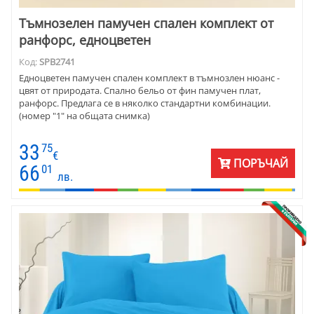
Тъмнозелен памучен спален комплект от
ранфорс, едноцветен
Код:
SPB2741
Едноцветен памучен спален комплект в тъмнозлен нюанс -
цвят от природата. Спално бельо от фин памучен плат,
ранфорс. Предлага се в няколко стандартни комбинации.
(номер "1" на общата снимка)
33
75
€
ПОРЪЧАЙ
66
01
лв.