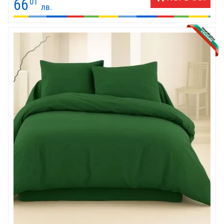
66
01
лв.