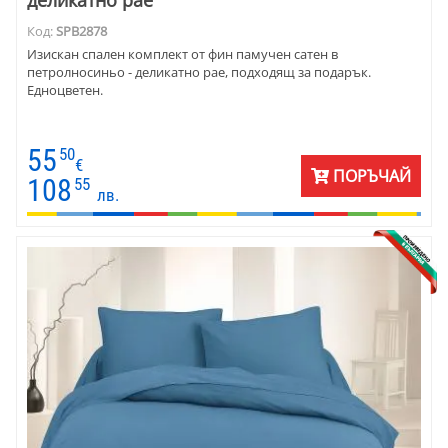
деликатно рае
Код:
SPB2878
Изискан спален комплект от фин памучен сатен в
петролносиньо - деликатно рае, подходящ за подарък.
Едноцветен.
55
50
€
ПОРЪЧАЙ
108
55
лв.