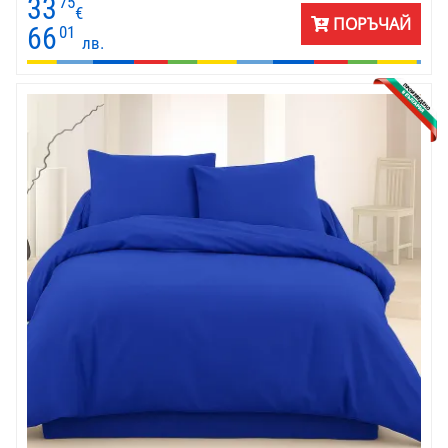
33
75
€
ПОРЪЧАЙ
66
01
лв.