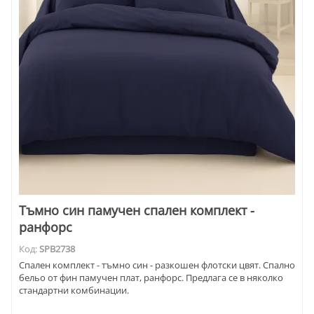
Тъмно син памучен спален комплект -
ранфорс
Код:
SPB2738
Спален комплект - тъмно син - разкошен флотски цвят. Спално
бельо от фин памучен плат, ранфорс. Предлага се в няколко
стандартни комбинации.