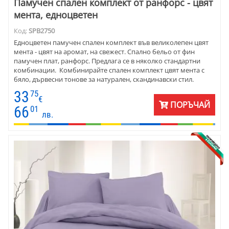
Памучен спален комплект от ранфорс - цвят
мента, едноцветен
Код:
SPB2750
Едноцветен памучен спален комплект във великолепен цвят
мента - цвят на аромат, на свежест. Спално бельо от фин
памучен плат, ранфорс. Предлага се в няколко стандартни
комбинации. Комбинирайте спален комплект цвят мента с
бяло, дървесни тонове за натурален, скандинавски стил.
Съчетайте цвят мента със сиво и черно, за да имате модерен
33
75
минимализъм в спалнята. За романтичен шик - мента се
€
ПОРЪЧАЙ
комбинира с розово и златно.
66
01
лв.