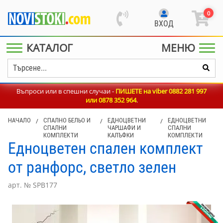
0
ВХОД
КАТАЛОГ
МЕНЮ
Въпроси или в спешни случаи -
ПИШЕТЕ на viber 0882 281 997
или
0878 352 964
.
НАЧАЛО
/
СПАЛНО БЕЛЬО И
/
ЕДНОЦВЕТНИ
/
ЕДНОЦВЕТНИ
СПАЛНИ
ЧАРШАФИ И
СПАЛНИ
КОМПЛЕКТИ
КАЛЪФКИ
КОМПЛЕКТИ
Едноцветен спален комплект
от ранфорс, светло зелен
арт. № SPB177