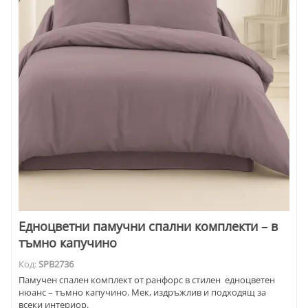
Едноцветни памучни спални комплекти – в
тъмно капучино
Код:
SPB2736
Памучен спален комплект от ранфорс в стилен едноцветен
нюанс – тъмно капучино. Мек, издръжлив и подходящ за
всеки интериор.