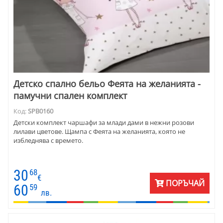
Детско спално бельо Феята на желанията -
памучни спален комплект
Код:
SPB0160
Детски комплект чаршафи за млади дами в нежни розови
лилави цветове. Щампа с Феята на желанията, която не
избледнява с времето.
30
68
€
ПОРЪЧАЙ
60
59
лв.