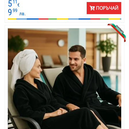
5
11
са присъщи на този плат. Калъфката се поддържа лесно за
€
ПОРЪЧАЙ
поддръжка. Вишневият цвят добавя акцент и привлича
9
99
лв.
вниманието. Размерът е 45х45 см.