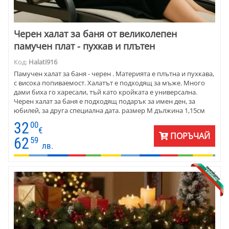
Черен халат за баня от великолепен
памучен плат - пухкав и плътен
Код:
Halati916
Памучен халат за баня - черен . Материята е плътна и пухкава,
с висока попиваемост. Халатът е подходящ за мъже. Много
дами биха го харесали, тъй като кройката е универсална.
Черен халат за баня е подходящ подарък за имен ден, за
юбилей, за друга специална дата. размер М дължина 1,15см
размер L дължина 1,25см размер XL дължина 1,30см размер
32
00
ХXLдължина 1,30см
€
ПОРЪЧАЙ
62
59
лв.