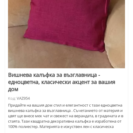
Вишнева калъфка за възглавница -
едноцветна, класически акцент за вашия
дом
Код:
VAZ954
Придайте на вашия дом стил и елегантност с тази едноцветна
вишнева калъфка за възглавница . Съчетанието от материя и
цвят ще внесе мек чат и свежест на верандата, в градината и в
стаята. Тази квадратна декоративна калъфка е изработена от
100% полиестер. Материята е изкуствен лен с класическа
ленена текстура. Високо качество и устойчивост на износване