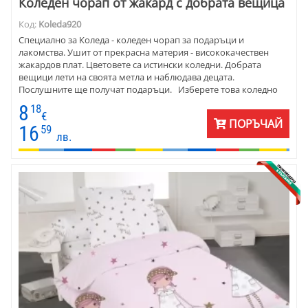
Коледен чорап от жакард с добрата вещица
Код:
Koleda920
Специално за Коледа - коледен чорап за подаръци и
лакомства. Ушит от прекрасна материя - висококачествен
жакардов плат. Цветовете са истински коледни. Добрата
вещици лети на своята метла и наблюдава децата.
Послушните ще получат подаръци. Изберете това коледно
чорапче и нека духът на Коледа и Нова година са с вас
8
18
завинаги!
€
ПОРЪЧАЙ
16
59
лв.