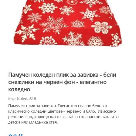
Памучен коледен плик за завивка - бели
снежинки на червен фон - елегантно
коледно
Код:
Koleda816
Памучен плик за завивка. Елегантно спално бельо в
класическо коледни цветове - червено и бяло. Изискано
решение, подходящо както за стая на възрастни, така и за
детска или младежка стая.
45