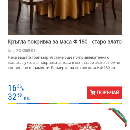
Кръгла покривка за маса Ф 180 - старо злато
Код:
POK563-01
Нека вашата трапезария стане още по-привлекателна с
нашата луксозна покривка за маса в цвят старо злато с нежни
копринени орнаменти. Размерът на покривката е Ф 180 см.
16
36
€
ПОРЪЧАЙ
32
59
лв.