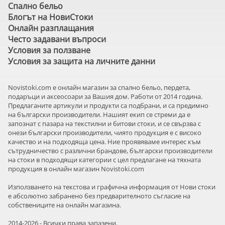
Спално бельо
Блогът на НовиСтоки
Онлайн разплащания
Често задавани въпроси
Условия за ползване
Условия за защита на личните данни
Novistoki.com e онлайн магазин за спално бельо, пердета,
подаръци и аксеосоари за Вашия дом. Работи от 2014 година.
Предлаганите артикули и продукти са подбрани, и са предимно
на български производители. Нашият екип се стреми да е
запознат с пазара на текстилни и битови стоки, и се свързва с
онези български производители, чиято продукция е с високо
качество и на подходяща цена. Ние проявяваме интерес към
сътрудничество с различни брандове, български производители
на стоки в подходящи категории с цел предлагане на тяхната
продукция в онлайн магазин Novistoki.com
Използването на текстова и графична информация от Нови стоки
е абсолютно забранено без предварителното съгласие на
собствениците на онлайн магазина.
2014-2026 - Всички права запазени.