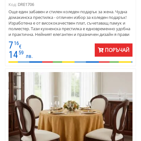
Код:
DRE1706
Още един забавен и стилен коледен подарък за жена. Чудна
домакинска престилка - отличен избор за коледен подарък!
Изработена е от висококачествен плат, съчетаващ памук и
полиестер. Тази кухненска престилка е едновременно удобна
и практична. Нейният елегантен и празничен дизайн я прави
не само функционално допълнение към тоалета в кухнята.
7
16
€
ПОРЪЧАЙ
14
59
лв.