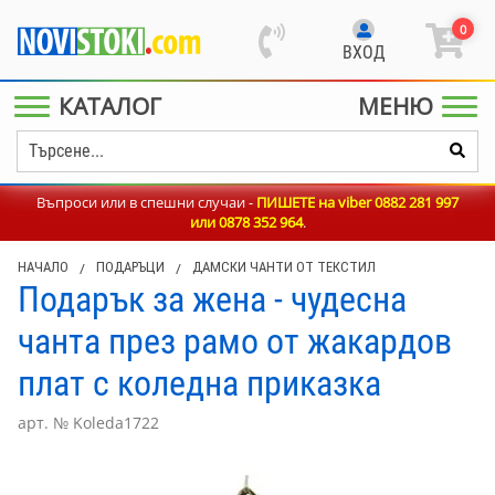
0
ВХОД
КАТАЛОГ
МЕНЮ
Въпроси или в спешни случаи -
ПИШЕТЕ на viber 0882 281 997
или
0878 352 964
.
НАЧАЛО
/
ПОДАРЪЦИ
/
ДАМСКИ ЧАНТИ ОТ ТЕКСТИЛ
Подарък за жена - чудесна
чанта през рамо от жакардов
плат с коледна приказка
арт. № Koleda1722