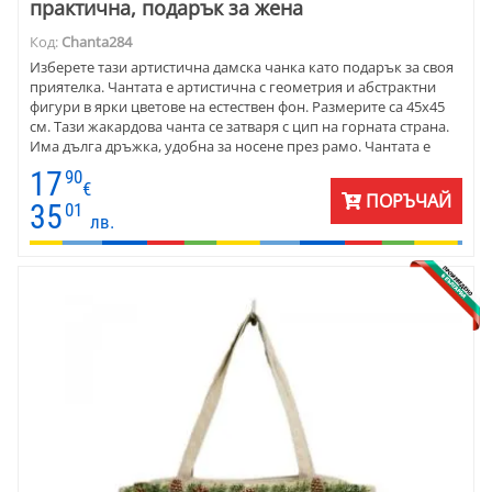
практична, подарък за жена
Код:
Chanta284
Изберете тази артистична дамска чанка като подарък за своя
приятелка. Чантата е артистична с геометрия и абстрактни
фигури в ярки цветове на естествен фон. Размерите са 45х45
см. Тази жакардова чанта се затваря с цип на горната страна.
Има дълга дръжка, удобна за носене през рамо. Чантата е
подходяща за дами, които има вкус към артистичния стил.
17
90
Възрастта е без значение. Чанта от жакард е подходяща за
€
ПОРЪЧАЙ
пролетта, лятото и есента. Стилът допуска да се появите с нея
35
01
лв.
както на плажно парти, така и на културно събитие.