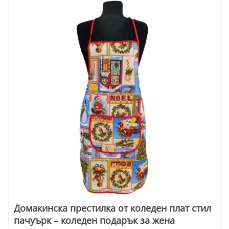
Домакинска престилка от коледен плат стил
пачуърк – коледен подарък за жена