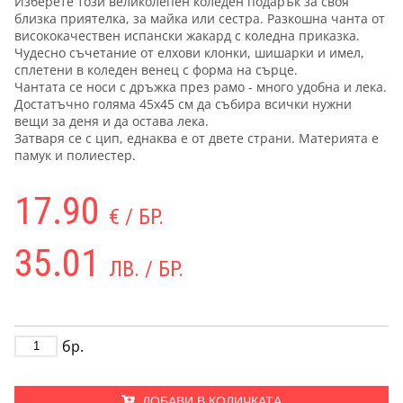
Изберете този великолепен коледен подарък за своя
близка приятелка, за майка или сестра. Разкошна чанта от
висококачествен испански жакард с коледна приказка.
Чудесно съчетание от елхови клонки, шишарки и имел,
сплетени в коледен венец с форма на сърце.
Чантата се носи с дръжка през рамо - много удобна и лека.
Достатъчно голяма 45х45 см да събира всички нужни
вещи за деня и да остава лека.
Затваря се с цип, еднаква е от двете страни. Материята е
памук и полиестер.
17.90
€ / БР.
35.01
ЛВ. / БР.
бр.
ДОБАВИ В КОЛИЧКАТА