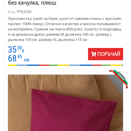
без качулка, плюш
Код:
TPK2539
Луксозен къс халат за баня, ушит от хавлиен плюш с луксозен
паспел. 100% памук. Отлично качество и висока попиваемост
на материята. Грамаж на плата 450гр/м2. Халатът е подходящ
и за домашна дреха. размер М дължина 100 см размер L
дължина 105 см размер XL дължина 115 см
35
00
€
ПОРЪЧАЙ
68
45
лв.