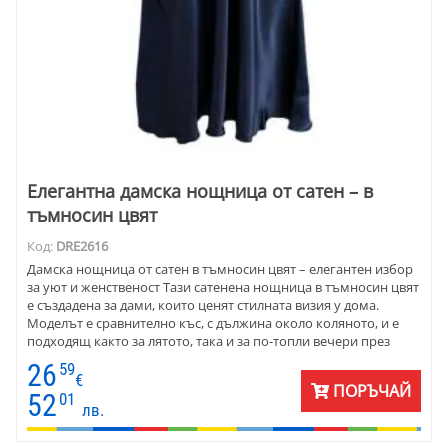
Елегантна дамска нощница от сатен – в
тъмносин цвят
Код:
DRE2616
Дамска нощница от сатен в тъмносин цвят – елегантен избор
за уют и женственост Тази сатенена нощница в тъмносин цвят
е създадена за дами, които ценят стилната визия у дома.
Моделът е сравнително къс, с дължина около коляното, и е
подходящ както за лятото, така и за по-топли вечери през
цялата година. Фината сатенена материя обгръща тялото с
26
59
нежност. Декоративното дантелено деколте и кръстосаните
€
ПОРЪЧАЙ
презрамки придават изискан завършек. Прекрасен избор за
52
01
лв.
лична наслада или като подарък за специална жена.