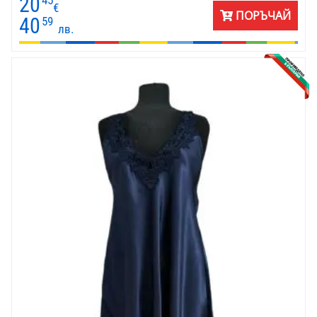
20
€
ПОРЪЧАЙ
40
59
лв.