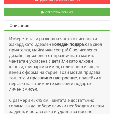
ОПРОСТЕНА ПОРЪЧКА
Описание
Изберете тази разкошна чанта от испански
жакард като идеален
коледен подарък
за своя
приятелка, майка или сестра! С великолепен
дизайн, вдъхновен от празничната магия,
чантата е украсена с детайли като елхови
клонки, шишарки и имел, сплетени в изящен
венец с форма на сърце. Този мотив придава
топлота и
празнично настроение
, правейки я
перфектна за зимните месеци и подарък с
личен смисъл.
С размери 45х45 см, чантата е достатъчно
голяма, за да побере всички необходими вещи
за деня, и остава лека и удобна за носене.