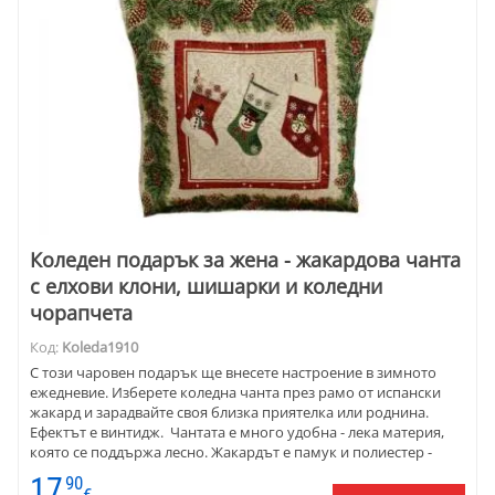
Коледен подарък за жена - жакардова чанта
с елхови клони, шишарки и коледни
чорапчета
Код:
Koleda1910
С този чаровен подарък ще внесете настроение в зимното
ежедневие. Изберете коледна чанта през рамо от испански
жакард и зарадвайте своя близка приятелка или роднина.
Ефектът е винтидж. Чантата е много удобна - лека материя,
която се поддържа лесно. Жакардът е памук и полиестер -
устойчив. Трите коледни чорапчета създават настроение.
17
90
Широкият бордюр от елхови клонки и шишарки е усмивка