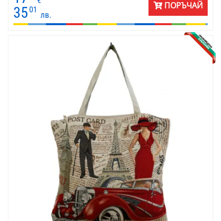
€
ПОРЪЧАЙ
към природата. Коледните чорапчета обещават подаръци за
35
01
лв.
празника.