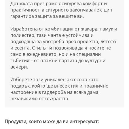
Дръжката през рамо осигурява комфорт и
практичност, а сигурното закопчаване с цип
гарантира защита за вещите ви.
Изработена от комбинация от жакард, памук и
полиестер, тази чанта е устойчива и
подходяща за употреба през пролетта, лятото
и есента. Стилът ѝ позволява да я носите не
само в ежедневието, но и на специални
събития – от плажни партита до културни
вечери.
Изберете този уникален аксесоар като
подарък, който ще внесе стил и празнично
настроение в гардероба на всяка дама,
независимо от възрастта.
Продукти, които може да ви интересуват: