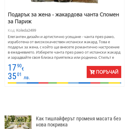
Подарък за жена - жакардова чанта Спомен
за Париж
Код:
Koleda2499
Елегантен дизайн и артистично усещане - чанта през рамо,
изработена от висококачествен испански жакард. Това е
подарък за жена, с който ще внесете романтично настроение
в ежедневието. Изберете чанта през рамо от испански жакард
и зарадвайте своя близка приятелка или роднина. Стилът е
винтидж. Чантата е много удобна, изработена от лека
17
90
материя, която се поддържа лесно. Жакардът е памук и
€
ПОРЪЧАЙ
полиестер - устойчив. Червена лимузина, която подсилва
35
01
лв.
ефекта от рокля в същия цвят, Айфеловата кула, и да не
забравяме Него.
Как тишлайферът променя масата без
нова покривка