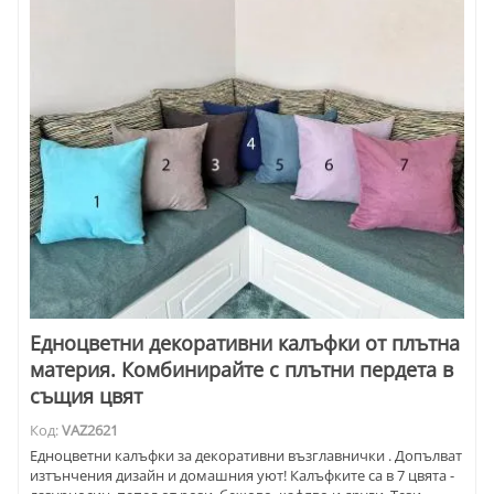
Едноцветни декоративни калъфки от плътна
материя. Комбинирайте с плътни пердета в
същия цвят
Код:
VAZ2621
Едноцветни калъфки за декоративни възглавнички . Допълват
изтънчения дизайн и домашния уют! Калъфките са в 7 цвята -