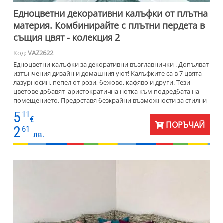
Едноцветни декоративни калъфки от плътна
материя. Комбинирайте с плътни пердета в
същия цвят - колекция 2
Код:
VAZ2622
Едноцветни калъфки за декоративни възглавнички . Допълват
изтънчения дизайн и домашния уют! Калъфките са в 7 цвята -
лазурносин, пепел от рози, бежово, кафяво и други. Тези
цветове добавят аристократична нотка към подредбата на
помещението. Предоставя безкрайни възможности за стилни
комбинации. Декоративните калъфкит са с размери 45х45 см .
5
11
Перфектни са за всеки диван, стол или легло. Изработени са от
€
ПОРЪЧАЙ
плат петек - полиестер . Материята е мека на допир и
2
61
лв.
издръжлива за дълготрайна употреба.