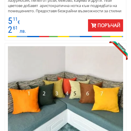
лазурносин, пепел от рози, бежово, кафяво и други. Тези
цветове добавят аристократична нотка към подредбата на
помещението. Предоставя безкрайни възможности за стилни
комбинации. Декоративните калъфкит са с размери 45х45 см .
5
11
Перфектни са за всеки диван, стол или легло. Изработени са от
€
ПОРЪЧАЙ
плат петек - полиестер . Материята е мека на допир и
2
61
лв.
издръжлива за дълготрайна употреба.