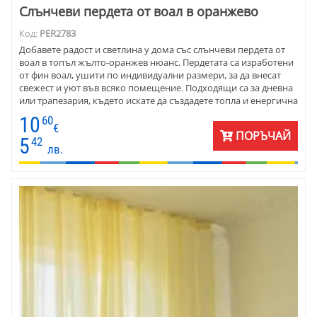
Слънчеви пердета от воал в оранжево
Код:
PER2783
Добавете радост и светлина у дома със слънчеви пердета от
воал в топъл жълто-оранжев нюанс. Пердетата са изработени
от фин воал, ушити по индивидуални размери, за да внесат
свежест и уют във всяко помещение. Подходящи са за дневна
или трапезария, където искате да създадете топла и енергична
атмосфера. Цвят номер 10 на общата снимка.
10
60
€
ПОРЪЧАЙ
5
42
лв.