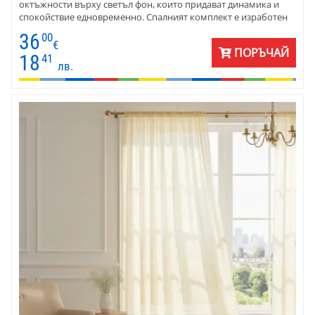
октъжности върху светъл фон, които придават динамика и
спокойствие едновременно. Спалният комплект е изработен
от висококачествен памук ранфорс – материя, която е мека,
36
00
дишаща и устойчива във времето. Подходящ за всекидневна
€
ПОРЪЧАЙ
употреба, той предлага комфорт през всички сезони.
18
41
лв.
Предлага се в различни размери – за единично легло, легло
тип приста и за голяма спалня. Превърнете вашата спалня в
уютно и хармонично пространство, където комфортът и
стилът се срещат.