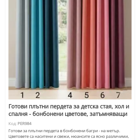
Готови плътни пердета за детска стая, хол и
спалня - бонбонени цветове, затъмняващи
Код:
PER984
Готови за плътни пердета в бонбонени багри - на метър.
Цветовете са наситени и свежи, нюансите са ясно различими,