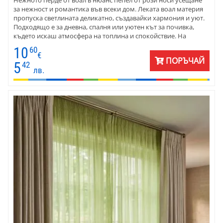
за нежност и романтика във всеки дом. Леката воал материя
пропуска светлината деликатно, създавайки хармония и уют.
Подходящо е за дневна, спалня или уютен кът за почивка,
където искаш атмосфера на топлина и спокойствие. На
общата снимка - номер 7.
10
60
€
ПОРЪЧАЙ
5
42
лв.