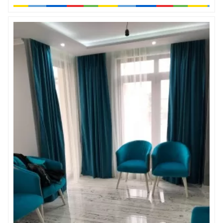
окачване в хотел или къща за гости. Пердетата осигурява
много добро затъмнение в помещението през деня.