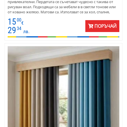
привлекателни. Пердетата се съчетават чудесно с такива от
рисуван воал. Подходящи са за мебели в в светли тонове или
от ковано желязо. Матови са. Използват се за хол, спалня,
дневна и трапезария, за детска стая. Много са подходящи за
15
00
окачване в хотел или къща за гости. Пердетата осигурява
€
ПОРЪЧАЙ
много добро затъмнение в помещението през деня.
29
34
лв.