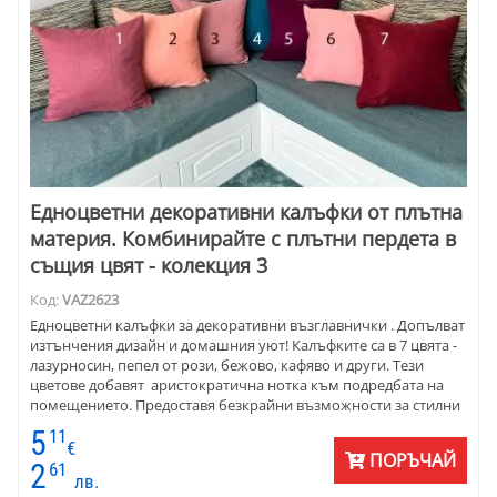
Едноцветни декоративни калъфки от плътна
материя. Комбинирайте с плътни пердета в
същия цвят - колекция 3
Код:
VAZ2623
Едноцветни калъфки за декоративни възглавнички . Допълват
изтънчения дизайн и домашния уют! Калъфките са в 7 цвята -
лазурносин, пепел от рози, бежово, кафяво и други. Тези
цветове добавят аристократична нотка към подредбата на
помещението. Предоставя безкрайни възможности за стилни
комбинации. Декоративните калъфкит са с размери 45х45 см .
5
11
Перфектни са за всеки диван, стол или легло. Изработени са от
€
ПОРЪЧАЙ
плат петек - полиестер . Материята е мека на допир и
2
61
лв.
издръжлива за дълготрайна употреба.