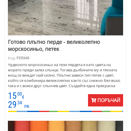
Готово плътно перде - великолепно
морскосиньо, петек
Код:
PER949
Чудесното морскосиньо на тези пердета е като цвета на
морето преди залез слънце. Тогава дълбините му и тяхната
мощ се виждат най-силно. Плътни завеси тип петек с цвят,
който се комбинира великолепно както със снежно бял воал,
така и с всеки друг слънчев цвят. Създайте една прекрасна
рамка за пейзажа зад прозореца.
15
00
€
ПОРЪЧАЙ
29
34
лв.