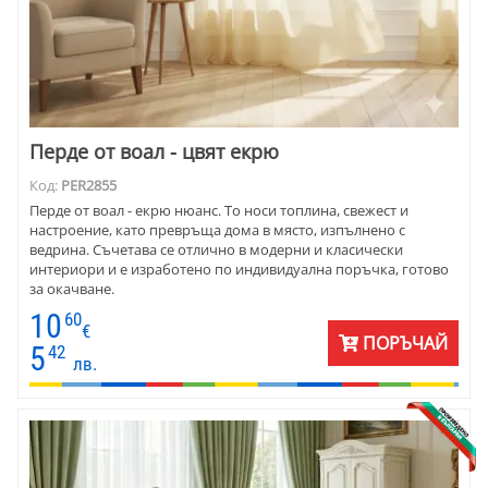
Перде от воал - цвят екрю
Код:
PER2855
Перде от воал - екрю нюанс. То носи топлина, свежест и
настроение, като превръща дома в място, изпълнено с
ведрина. Съчетава се отлично в модерни и класически
интериори и е изработено по индивидуална поръчка, готово
за окачване.
10
60
€
ПОРЪЧАЙ
5
42
лв.