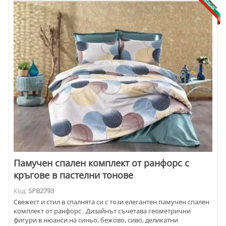
Памучен спален комплект от ранфорс с
кръгове в пастелни тонове
Код:
SPB2793
Свежест и стил в спалнята си с този елегантен памучен спален
комплект от ранфорс . Дизайнът съчетава геометрични
фигури в нюанси на синьо, бежово, сиво, деликатни