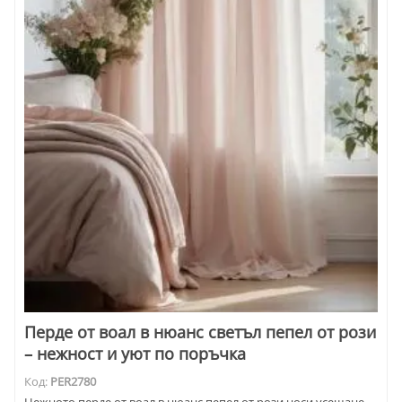
Перде от воал в нюанс светъл пепел от рози
– нежност и уют по поръчка
Код:
PER2780
Нежното перде от воал в нюанс пепел от рози носи усещане