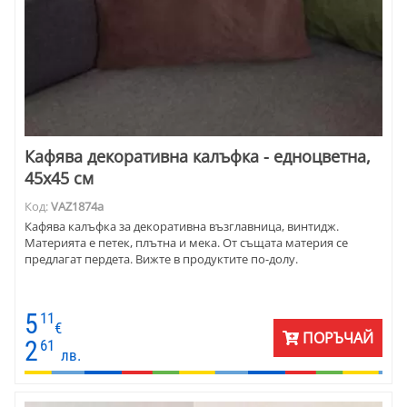
Кафява декоративна калъфка - едноцветна,
45х45 см
Код:
VAZ1874a
Кафява калъфка за декоративна възглавница, винтидж.
Материята е петек, плътна и мека. От същата материя се
предлагат пердета. Вижте в продуктите по-долу.
5
11
€
ПОРЪЧАЙ
2
61
лв.