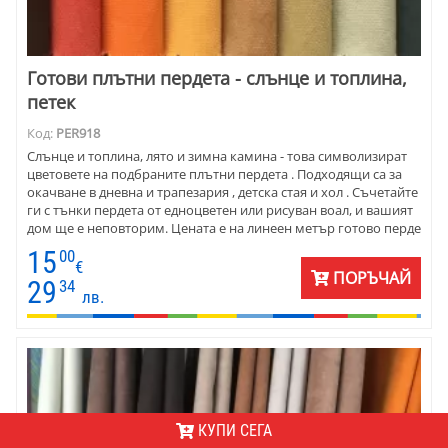
Готови плътни пердета - слънце и топлина,
петек
Код:
PER918
Слънце и топлина, лято и зимна камина - това символизират
цветовете на подбраните плътни пердета . Подходящи са за
окачване в дневна и трапезария , детска стая и хол . Съчетайте
ги с тънки пердета от едноцветен или рисуван воал, и вашият
дом ще е неповторим. Цената е на линеен метър готово перде
с универсален перделик. Височината е до 280 см, а ширината
15
00
по ваш избор. Матови са. Тип петек. Много са подходящи за
€
ПОРЪЧАЙ
окачване в хотел или къща за гости. Пердетата осигурява
29
34
лв.
много добро затъмнение в помещението през деня.
КУПИ СЕГА