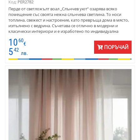
Код:
PER2782
Перде от светложълт воал „Слънчев уют“ озарява всяко
помещение със своята нежна слънчева светлина. То носи
топлина, свежест и настроение, като превръща дома в място,
изпълнено с ведрина. Съчетава се отлично в модерни и
класически интериори и е изработено по индивидуална
поръчка, готово за окачване. На общата снимка с 10-те цвята -
10
60
цветът е номер 9 жълт воал.
€
ПОРЪЧАЙ
5
42
лв.