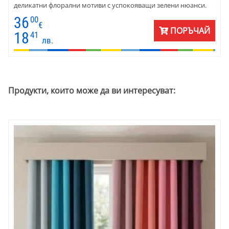
деликатни флорални мотиви с успокояващи зелени нюанси.
Изработен е от ранфорс , комплектът предлага гладка, мека и
36
00
дишаща повърхност, която създава истинско усещане за
€
ПОРЪЧАЙ
релакс и естествен комфорт.
18
41
лв.
Продукти, които може да ви интересуват: