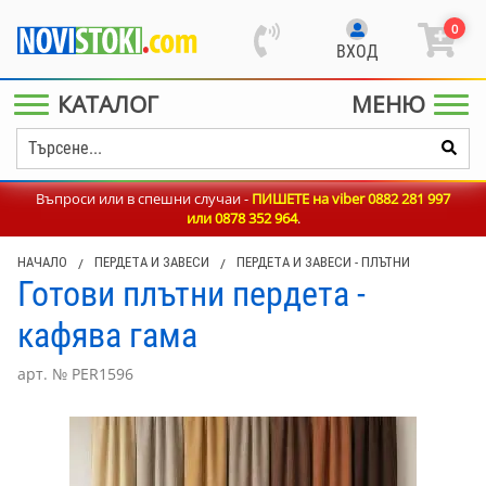
0
ВХОД
КАТАЛОГ
МЕНЮ
Въпроси или в спешни случаи -
ПИШЕТЕ на viber 0882 281 997
или
0878 352 964
.
НАЧАЛО
/
ПЕРДЕТА И ЗАВЕСИ
/
ПЕРДЕТА И ЗАВЕСИ - ПЛЪТНИ
Готови плътни пердета -
кафява гама
арт. № PER1596