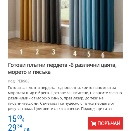
Готови плътни пердета -6 различни цвята,
морето и пясъка
Код:
PER983
Готови за плътни пердета - едноцветни, които напомнят за
морската шир и брега. Цветове са наситени, нюансите са ясно
различими - от морско синьо, през лазур, до тези на
пясъчните дюни. Съчетават се чудесно с тънки пердета от
рисуван воал. Цветовете са класически. Подходящи са за
мебели в различен стил и цветове. Цената е на линеен метър
15
00
готово перде с универсален перделик. Височината е до 2.80 м,
€
ПОРЪЧАЙ
а ширината по ваш избоор. Матови са. Тип петек. Използват
29
34
лв.
се за хол, спалня, дневна и трапезария. Много са подходящи за