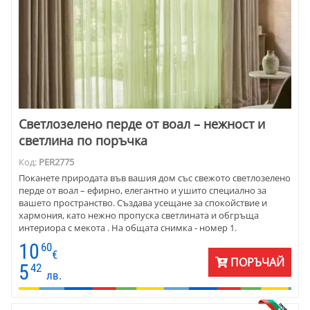
Светлозелено перде от воал – нежност и
светлина по поръчка
Код:
PER2775
Поканете природата във вашия дом със свежото светлозелено
перде от воал – ефирно, елегантно и ушито специално за
вашето пространство. Създава усещане за спокойствие и
хармония, като нежно пропуска светлината и обгръща
интериора с мекота . На общата снимка - номер 1.
10
60
€
ПОРЪЧАЙ
5
42
лв.