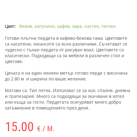
Цвят:
бежов, капучино, кафяв, охра, пастел, тютюн
Готови плътни пердета в кафяво-бежова гама. Цветовете
са наситени, нюансите са ясно различими. Съчетават се
чудесно с тънки пердета от рисуван воал. Цветовете са
класически. Подходящи са за мебели в различен стил и
цветове.
Цената е на един линеен метър готово перде с височина
до 2.80 м и ширина по ваше желание.
Матови са. Тип петек. Използват се за хол, спалня, дневна
и трапезария. Много са подходящи за окачване в хотел
или къща за гости. Пердетата осигуряват много добро
затъмнение в помещението през деня.
15.00
€ / М.