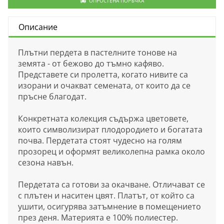
ОПРОСТЕНА ПОРЪЧКА
Описание
Плътни пердета в пастелните тонове на
земята - от бежово до тъмно кафяво.
Представете си пролетта, когато нивите са
изорани и очакват семената, от които да се
пръсне благодат.
Конкретната колекция съдържа цветовете,
които символизират плодородието и богатата
почва. Пердетата стоят чудесно на голям
прозорец и оформят великолепна рамка около
сезона навън.
Пердетата са готови за окачване. Отличават се
с плътен и наситен цвят. Платът, от който са
ушити, осигурява затъмнение в помещението
през деня. Материята е 100% полиестер.