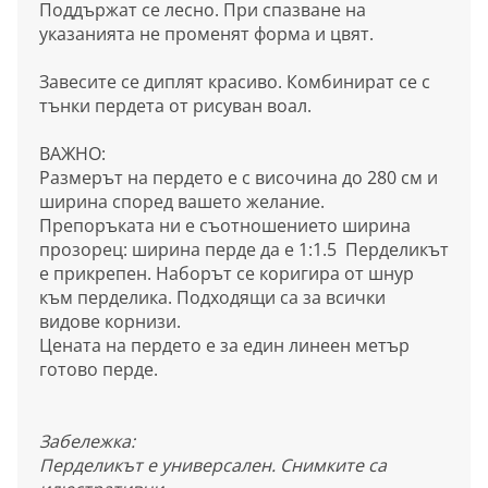
Поддържат се лесно. При спазване на
указанията не променят форма и цвят.
Завесите се диплят красиво. Комбинират се с
тънки пердета от рисуван воал.
ВАЖНО:
Размерът на пердето е с височина до 280 см и
ширина според вашето желание.
Препоръката ни е съотношението ширина
прозорец: ширина перде да е 1:1.5 Перделикът
е прикрепен. Наборът се коригира от шнур
към перделика. Подходящи са за всички
видове корнизи.
Цената на пердето е за един линеен метър
готово перде.
Забележка:
Перделикът е универсален. Снимките са