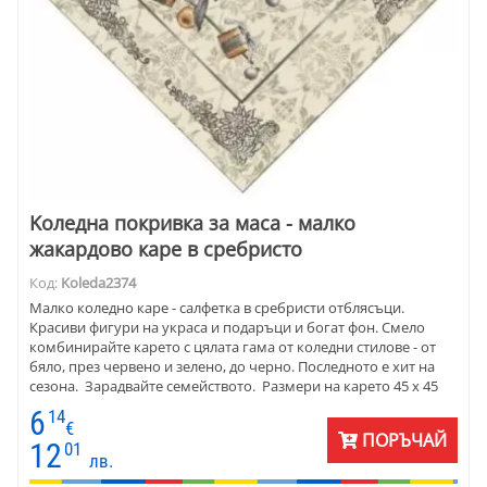
Kоледна покривка за маса - малко
жакардово каре в сребристо
Код:
Koleda2374
Малко коледно каре - салфетка в сребристи отблясъци.
Красиви фигури на украса и подаръци и богат фон. Смело
комбинирайте карето с цялата гама от коледни стилове - от
бяло, през червено и зелено, до черно. Последното е хит на
сезона. Зарадвайте семейството. Размери на карето 45 х 45
см. Материята е качествен жакард - памук и полиестер, 50:50.
6
14
€
ПОРЪЧАЙ
12
01
лв.