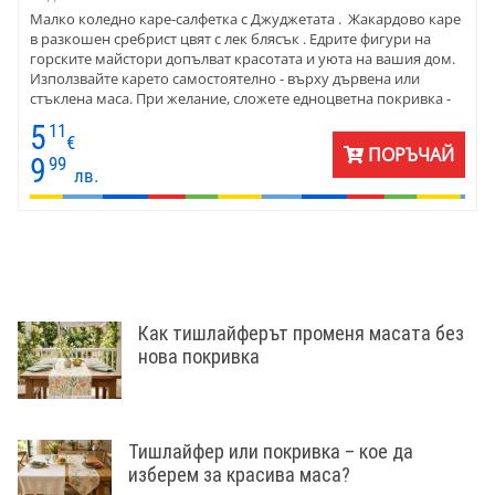
Малко коледно каре-салфетка с Джуджетата . Жакардово каре
в разкошен сребрист цвят с лек блясък . Едрите фигури на
горските майстори допълват красотата и уюта на вашия дом.
Използвайте карето самостоятелно - върху дървена или
стъклена маса. При желание, сложете едноцветна покривка -
бордо, синя, или каквато ви харесва.
5
11
€
ПОРЪЧАЙ
9
99
лв.
Как тишлайферът променя масата без
нова покривка
Тишлайфер или покривка – кое да
изберем за красива маса?