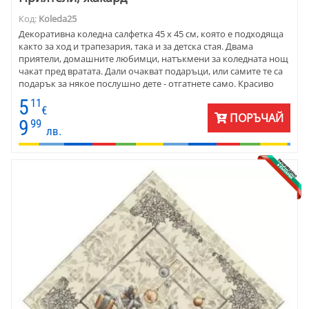
Код:
Koleda25
Декоративна коледна салфетка 45 х 45 см, която е подходяща
както за ход и трапезария, така и за детска стая. Двама
приятели, домашните любимци, натъкмени за коледната нощ
чакат пред вратата. Дали очакват подаръци, или самите те са
подарък за някое послушно дете - отгатнете само. Красиво
оформена картина - великолепен плат, испански жакард.
5
11
€
ПОРЪЧАЙ
9
99
лв.