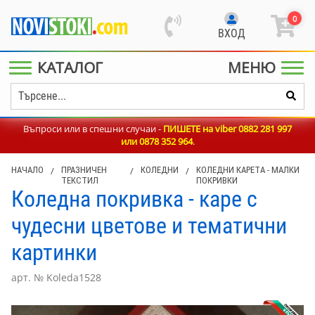
0
ВХОД
КАТАЛОГ
МЕНЮ
Въпроси или в спешни случаи -
ПИШЕТЕ на viber 0882 281 997
или
0878 352 964
.
НАЧАЛО
/
ПРАЗНИЧЕН
/
КОЛЕДНИ
/
КОЛЕДНИ КАРЕТА - МАЛКИ
ТЕКСТИЛ
ПОКРИВКИ
Коледна покривка - каре с
чудесни цветове и тематични
картинки
арт. № Koleda1528