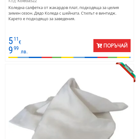
Код:
Koleda522
Коледна салфетка от жакардов плат, подходяща за целия
зимен сезон. Дядо Коледа с шейната. Стилът е винтидж.
Карето е подходящо за заведения.
5
11
€
ПОРЪЧАЙ
9
99
лв.