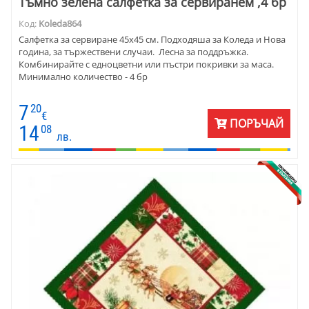
Тъмно зелена салфетка за сервиранем ,4 бр
Код:
Koleda864
Салфетка за сервиране 45х45 см. Подходяша за Коледа и Нова
година, за тържествени случаи. Лесна за поддръжка.
Комбинирайте с едноцветни или пъстри покривки за маса.
Минимално количество - 4 бр
7
20
€
ПОРЪЧАЙ
14
08
лв.