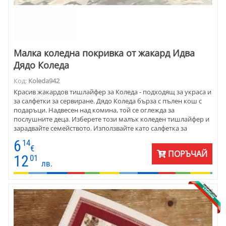
Малка коледна покривка от жакард Идва
Дядо Коледа
Код:
Koleda942
Красив жакардов тишлайфер за Коледа - подходящ за украса и
за салфетки за сервиране. Дядо Коледа бърза с пълен кош с
подаръци. Надвесен над комина, той се оглежда за
послушните деца. Изберете този малък коледен тишлайфер и
зарадвайте семейството. Използвайте като салфетка за
сервиране съчетано с бяла покривка за маса.
6
14
€
ПОРЪЧАЙ
12
01
лв.