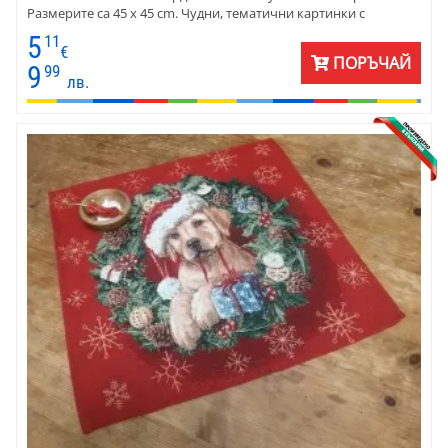
Размерите са 45 x 45 cm. Чудни, тематични картинки с
празнични елементи са разположени артистично върху
5
11
светъл фон, екрю. Калъфката е с тъмен бордюр от истинско
€
ПОРЪЧАЙ
коледно червено
9
99
лв.