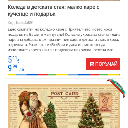
Коледа в детската стая: малко каре с
кученце и подарък
Код:
Koleda891
Едно симпатично коледно каре с Приятелчето, което носи
подарък на Вашите малчугани! Коледна украса за стаята - една
чаровна добавка към празничния хаос в детската стая, в хола,
в дневната. Размерът е 45x45 см и дава възможност да
използвате карето както с подложна покривка - зелена или
червена, така и направо върху дървен или стъклен плот.
5
11
Веселият Рошльо отваря подарък с муцунка.
€
ПОРЪЧАЙ
9
99
лв.