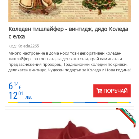
Kоледен тишлайфер - винтидж, дядо Коледа
с елха
Код:
Koleda2265
Много настроение в дома носи този декоративен коледен
тишлайфер - за гостната, за детската стая, край камината и
пред заснежения прозорец. Традиционни коледни покривки,
деликатен винтидж. Чудесен подарък за Коледа и Нова година!
6
14
€
ПОРЪЧАЙ
12
01
лв.