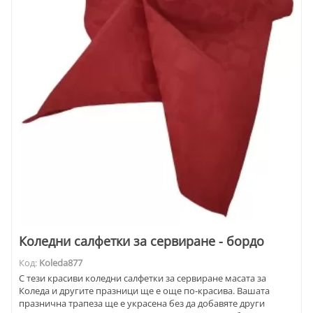
Коледни салфетки за сервиране - бордо
Код:
Koleda877
С тези красиви коледни салфетки за сервиране масата за
Коледа и другите празници ще е още по-красива. Вашата
празнична трапеза ще е украсена без да добавяте други