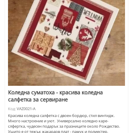
Коледна суматоха - красива коледна
салфетка за сервиране
Код:
VAZ0021-A
Красива коледна салфетка с двоен бордюр, стил винтидж.
Много настроение и уют. Универсално коледно каре-
слфертка, чудесен подарък за празниците около Рождество.
Ушито е от тежък жакардов плат - памук и полиестер.