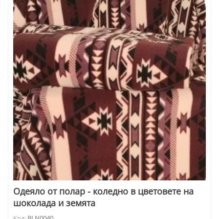
Одеяло от полар - коледно в цветовете на
шоколада и земята
Код:
BLN0040