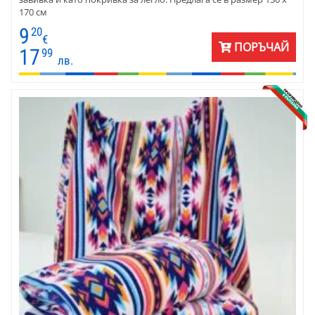
170 см
9
20
€
ПОРЪЧАЙ
17
99
лв.