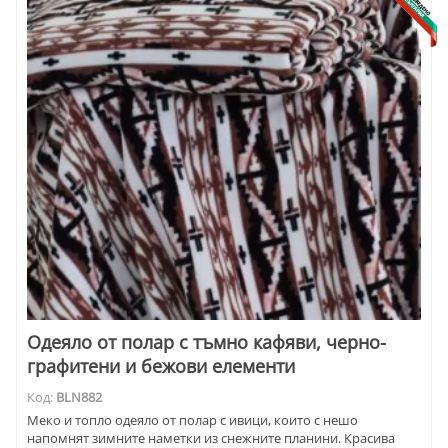
Одеяло от полар с тъмно кафяви, черно-
графитени и бежови елементи
Код:
BLN882
Меко и топло одеяло от полар с ивици, които с нешо
напомнят зимните наметки из снежните планини. Красива