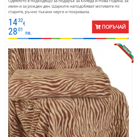
Одеялото е подходящо за подарък за Коледа и Нова година, за
имен и за рожден ден. Шарките наподобяват мотивите по
старите, ръчно тъкани черги и покривала.
14
32
€
ПОРЪЧАЙ
28
01
лв.