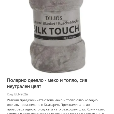
Поларно одеяло - меко и топло, сив
неутрален цвят
Код:
BLN962a
Разкош пред камината с това меко и топло сиво коледно
одеяло, произведено в България. Пред камината, до
прозореца одеялото служи и като разкошен шал. Служи като
завивка и като покривка за легло. Предлага се в размер 130 х