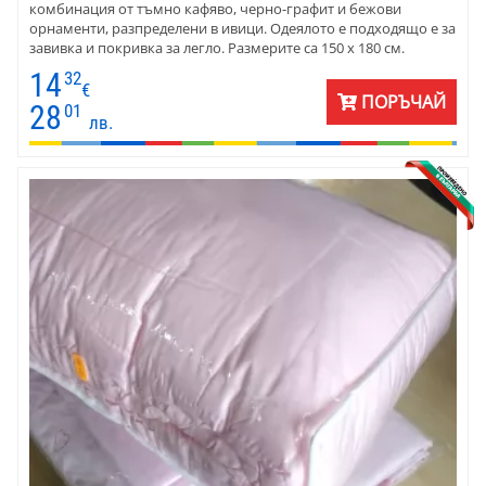
комбинация от тъмно кафяво, черно-графит и бежови
орнаменти, разпределени в ивици. Одеялото е подходящо е за
завивка и покривка за легло. Размерите са 150 х 180 см.
14
32
€
ПОРЪЧАЙ
28
01
лв.