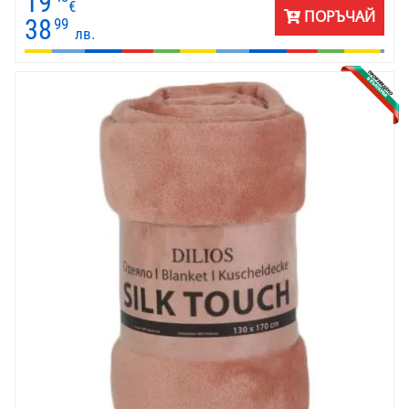
19
бебешкото столче или количка.
€
ПОРЪЧАЙ
38
99
лв.