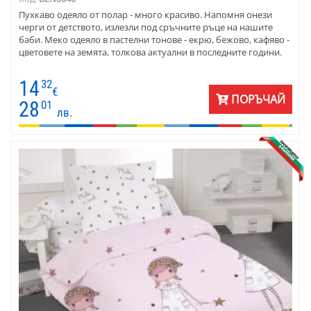
Пухкаво одеяло от полар - много красиво. Напомня онези
черги от детството, излезли под сръчните ръце на нашите
баби. Меко одеяло в пастелни тонове - екрю, бежово, кафяво -
цветовете на земята, толкова актуални в последните години.
14
32
€
ПОРЪЧАЙ
28
01
лв.