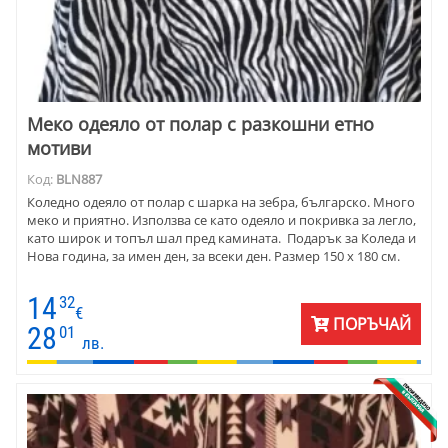
Меко одеяло от полар с разкошни етно
мотиви
Код:
BLN887
Коледно одеяло от полар с шарка на зебра, българско. Много
меко и приятно. Използва се като одеяло и покривка за легло,
като широк и топъл шал пред камината. Подарък за Коледа и
Нова година, за имен ден, за всеки ден. Размер 150 х 180 см.
14
32
€
ПОРЪЧАЙ
28
01
лв.