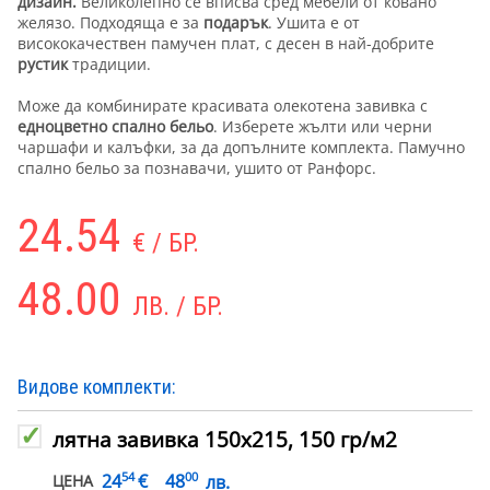
дизайн.
Великолепно се вписва сред мебели от ковано
желязо. Подходяща е за
подарък
. Ушита е от
висококачествен памучен плат, с десен в най-добрите
рустик
традиции.
Може да комбинирате красивата олекотена завивка с
едноцветно спално бельо
. Изберете жълти или черни
чаршафи и калъфки, за да допълните комплекта. Памучно
спално бельо за познавачи, ушито от Ранфорс.
24.54
€ / БР.
48.00
ЛВ. / БР.
Видове комплекти:
лятна завивка 150х215, 150 гр/м2
54
00
€
24
48
лв.
ЦЕНА