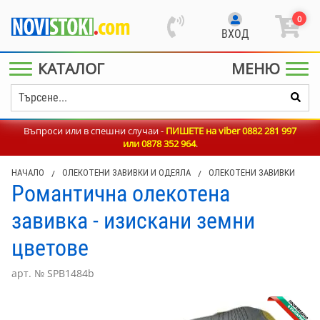
0
ВХОД
КАТАЛОГ
МЕНЮ
Въпроси или в спешни случаи -
ПИШЕТЕ на viber 0882 281 997
или
0878 352 964
.
НАЧАЛО
/
ОЛЕКОТЕНИ ЗАВИВКИ И ОДЕЯЛА
/
ОЛЕКОТЕНИ ЗАВИВКИ
Романтична олекотена
завивка - изискани земни
цветове
арт. № SPB1484b