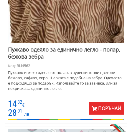
Пухкаво одеяло за единично легло - полар,
бежова зебра
Код:
BLN562
Пухкаво и меко одеяло от полар, в чудесни топли цветове -
бежово, кафяво, екро. Шарката е подобна на зебра. Одеялото
е подходящо за подарък. Използвайте го за завивка, или за
покривка за единично легло.
14
32
€
ПОРЪЧАЙ
28
01
лв.