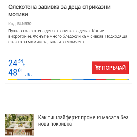
Олекотена завивка за деца сприказни
мотиви
Код:
BLN530
Пухкава олекотена детска завивка за деца с Конче-
вихрогонче. Фонът е много бледосин към сивкав. Подходяща
е както за момичета, така и за момчета
24
54
€
ПОРЪЧАЙ
48
01
лв.
Как тишлайферът променя масата без
нова покривка