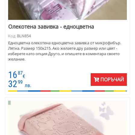
Олекотена завивка - едноцветна
Код:
BLN854
Едноцветна олекотена едноцветна завивка от микрофибър.
Лятна. Размер 150х215. Ако желаете дру размер или цвят -
изберете като опция Друго, и опишете в коментара своето
желание.
16
87
€
ПОРЪЧАЙ
32
99
лв.