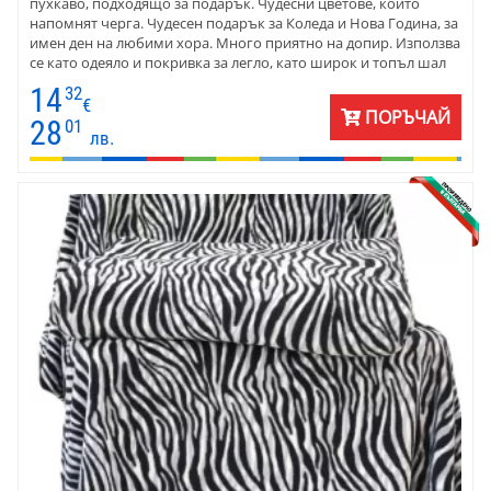
пухкаво, подходящо за подарък. Чудесни цветове, които
напомнят черга. Чудесен подарък за Коледа и Нова Година, за
имен ден на любими хора. Много приятно на допир. Използва
се като одеяло и покривка за легло, като широк и топъл шал
пред камината. Подарък за Коледа и Нова година, за имен ден,
14
32
за всеки ден. Размер 150 х 180 см.
€
ПОРЪЧАЙ
28
01
лв.