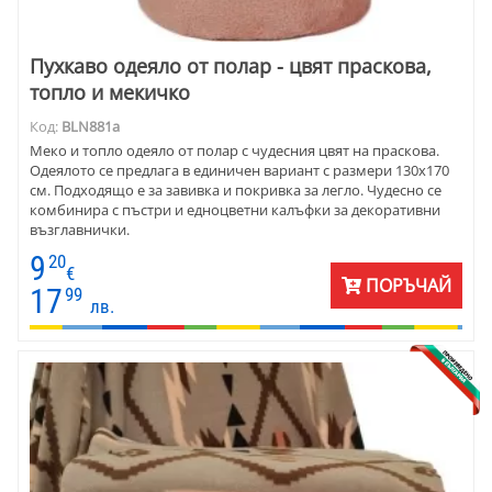
Пухкаво одеяло от полар - цвят праскова,
топло и мекичко
Код:
BLN881a
Меко и топло одеяло от полар с чудесния цвят на праскова.
Одеялото се предлага в единичен вариант с размери 130х170
см. Подходящо е за завивка и покривка за легло. Чудесно се
комбинира с пъстри и едноцветни калъфки за декоративни
възглавнички.
9
20
€
ПОРЪЧАЙ
17
99
лв.