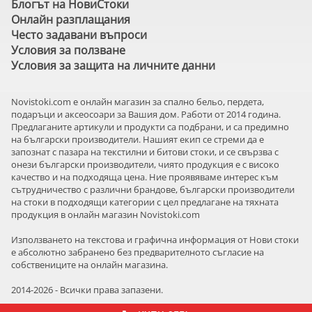
Блогът на НовиСтоки
Онлайн разплащания
Често задавани въпроси
Условия за ползване
Условия за защита на личните данни
Novistoki.com e онлайн магазин за спално бельо, пердета,
подаръци и аксеосоари за Вашия дом. Работи от 2014 година.
Предлаганите артикули и продукти са подбрани, и са предимно
на български производители. Нашият екип се стреми да е
запознат с пазара на текстилни и битови стоки, и се свързва с
онези български производители, чиято продукция е с високо
качество и на подходяща цена. Ние проявяваме интерес към
сътрудничество с различни брандове, български производители
на стоки в подходящи категории с цел предлагане на тяхната
продукция в онлайн магазин Novistoki.com
Използването на текстова и графична информация от Нови стоки
е абсолютно забранено без предварителното съгласие на
собствениците на онлайн магазина.
2014-2026 - Всички права запазени.