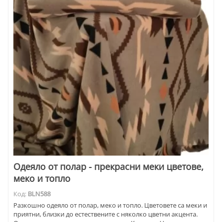
Одеяло от полар - прекрасни меки цветове,
меко и топло
Код:
BLN588
Разкошно одеяло от полар, меко и топло. Цветовете са меки и
приятни, близки до естествените с няколко цветни акцента.