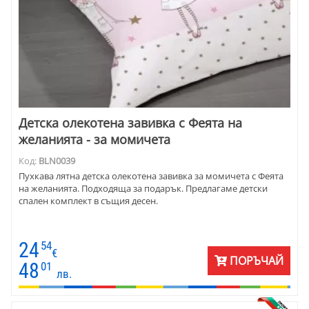
Детска олекотена завивка с Феята на
желанията - за момичета
Код:
BLN0039
Пухкава лятна детска олекотена завивка за момичета с Феята
на желанията. Подходяща за подарък. Предлагаме детски
спален комплект в същия десен.
24
54
€
ПОРЪЧАЙ
48
01
лв.