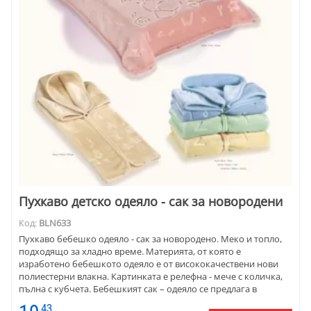
Пухкаво детско одеяло - сак за новородени
Код:
BLN633
Пухкаво бебешко одеяло - сак за новородено. Меко и топло,
подходящо за хладно време. Материята, от която е
изработено бебешкото одеяло е от висококачествени нови
полиестерни влакна. Картинката е релефна - мече с количка,
пълна с кубчета. Бебешкият сак – одеяло се предлага в
различни цветове. Подходящ за изписване от родилен дом, за
43