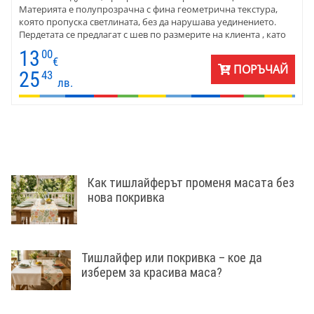
Материята е полупрозрачна с фина геометрична текстура,
която пропуска светлината, без да нарушава уединението.
Пердетата се предлагат с шев по размерите на клиента , като
цената е на линеен метър готово перде . Максималната
13
00
височина е 280 см. Вариантите в цветовете – снежно бял,
€
ПОРЪЧАЙ
светло сив и екрю – позволяват лесно вписване във всеки
25
43
лв.
интериор. Перфектни за дневна, спалня или модерна кухня,
тези пердета са готови за окачване веднага след ушиване.
ЦЕНАТА Е НА ЛИНЕЕН МЕТЪР ГОТОВО ПЕРДЕ.
Как тишлайферът променя масата без
нова покривка
Тишлайфер или покривка – кое да
изберем за красива маса?