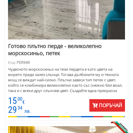
Готово плътно перде - великолепно
морскосиньо, петек
Код:
PER949
Чудесното морскосиньо на тези пердета е като цвета на
морето преди залез слънце. Тогава дълбините му и тяхната
мощ се виждат най-силно. Плътни завеси тип петек с цвят,
който се комбинира великолепно както със снежно бял воал,
така и с всеки друг слънчев цвят. Създайте една прекрасна
рамка за пейзажа зад прозореца.
15
00
€
ПОРЪЧАЙ
29
34
лв.