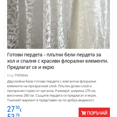
Готови пердета - плътни бели пердета за
хол и спалня с красиви флорални елементи.
Предлагат се и екрю
Код:
PER964a
Двуслойни бели готови пердета с елегантни флорални
елементи на прозрачния слой. Плътен долен слой и
прозрачен горен от органза. Размери: ширина 270 см,
височина 280 см. Същите пердета се предлагат и екрю.
Тъмният вариант е представен за по-добра видимост.
27
50
€
ПОРЪЧАЙ
53
79