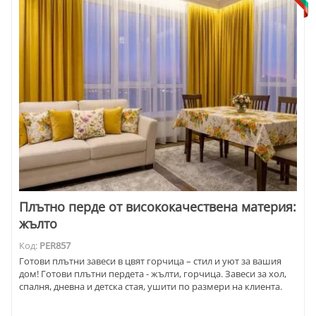
Плътно перде от висококачествена материя:
жълто
Код:
PER857
Готови плътни завеси в цвят горчица – стил и уют за вашия
дом! Готови плътни пердета - жълти, горчица. Завеси за хол,
спалня, дневна и детска стая, ушити по размери на клиента.