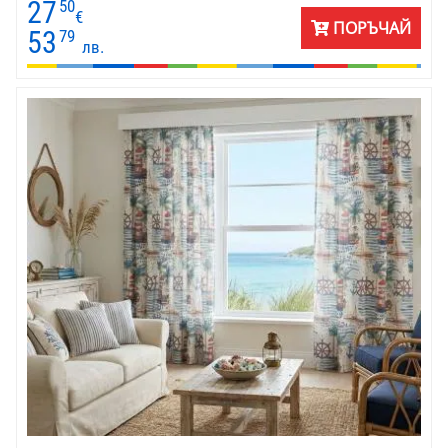
27
50
€
ПОРЪЧАЙ
53
79
лв.