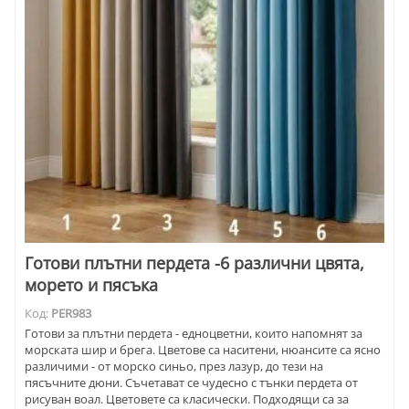
Готови плътни пердета -6 различни цвята,
морето и пясъка
Код:
PER983
Готови за плътни пердета - едноцветни, които напомнят за
морската шир и брега. Цветове са наситени, нюансите са ясно
различими - от морско синьо, през лазур, до тези на
пясъчните дюни. Съчетават се чудесно с тънки пердета от
рисуван воал. Цветовете са класически. Подходящи са за