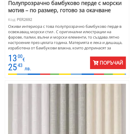
Полупрозрачно бамбуково перде с морски
мотив – по размер, готово за окачване
Код:
PER2692
Оживи интериора с това полупрозрачно бамбуково перде в
освежаващ морски стил . С оригинални илюстрации на
фарове, палми, вълни и морски елементи, то създава лятно
настроение през цялата година. Материята е лека и дишаща,
изработена от бамбукови влакна, които допринасят за
естествена мекота и устойчивост. Пердето се ушива по размер
13
00
, с максимална височина 280 см , и е готово за директно
€
ПОРЪЧАЙ
окачване. Цената е на линеен метър . Перфектен избор за
25
43
лв.
детска стая, ваканционен дом, кухня или пространство,
вдъхновено от природата и морето.