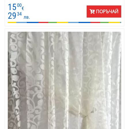
мебели в различен стил и цветове. Цената е на линеен метър
15
00
готово перде с универсален перделик. Височината е до 2.80 м,
€
ПОРЪЧАЙ
а ширината по ваш избоор. Матови са. Тип петек. Използват
29
34
лв.
се за хол, спалня, дневна и трапезария. Много са подходящи за
окачване в хотел или къща за гости. Пердетата осигурява
много добро затъмнение в помещението през деня.