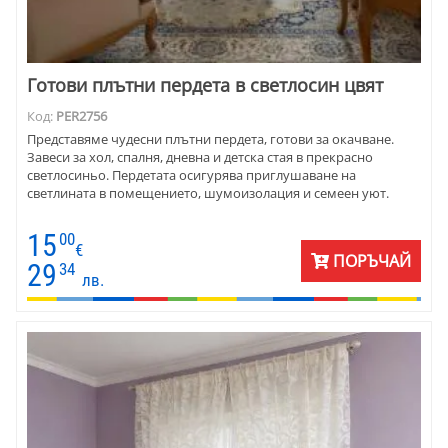
Готови плътни пердета в светлосин цвят
Код:
PER2756
Представяме чудесни плътни пердета, готови за окачване.
Завеси за хол, спалня, дневна и детска стая в прекрасно
светлосиньо. Пердетата осигурява приглушаване на
светлината в помещението, шумоизолация и семеен уют.
15
00
€
ПОРЪЧАЙ
29
34
лв.