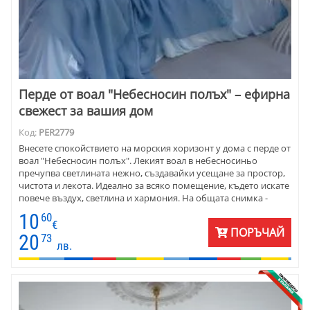
Перде от воал "Небесносин полъх" – ефирна
свежест за вашия дом
Код:
PER2779
Внесете спокойствието на морския хоризонт у дома с перде от
воал "Небесносин полъх". Лекият воал в небесносиньо
пречупва светлината нежно, създавайки усещане за простор,
чистота и лекота. Идеално за всяко помещение, където искате
повече въздух, светлина и хармония. На общата снимка -
номер 5.
10
60
€
ПОРЪЧАЙ
20
73
лв.