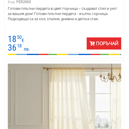
Код:
PER2903
Готови плътни пердета в цвят горчица – създават стил и уют
за вашия дом! Готови плътни пердета - жълти, горчица.
Подходящи са за хол, спалня, дневна и детска стая.
18
50
€
ПОРЪЧАЙ
36
18
лв.