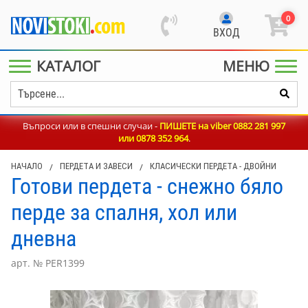
0
ВХОД
КАТАЛОГ
МЕНЮ
Въпроси или в спешни случаи -
ПИШЕТЕ на viber 0882 281 997
или
0878 352 964
.
НАЧАЛО
/
ПЕРДЕТА И ЗАВЕСИ
/
КЛАСИЧЕСКИ ПЕРДЕТА - ДВОЙНИ
Готови пердета - снежно бяло
перде за спалня, хол или
дневна
арт. № PER1399