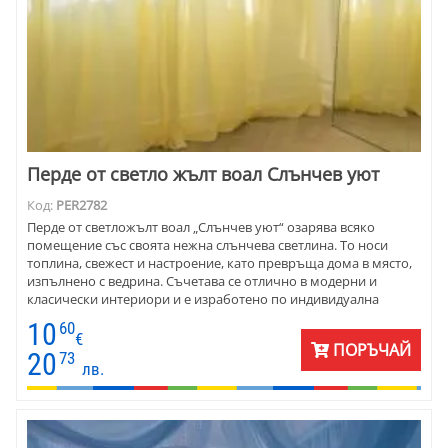
Перде от светло жълт воал Слънчев уют
Код:
PER2782
Перде от светложълт воал „Слънчев уют“ озарява всяко
помещение със своята нежна слънчева светлина. То носи
топлина, свежест и настроение, като превръща дома в място,
изпълнено с ведрина. Съчетава се отлично в модерни и
класически интериори и е изработено по индивидуална
поръчка, готово за окачване. На общата снимка с 10-те цвята -
10
60
цветът е номер 9 жълт воал.
€
ПОРЪЧАЙ
20
73
лв.