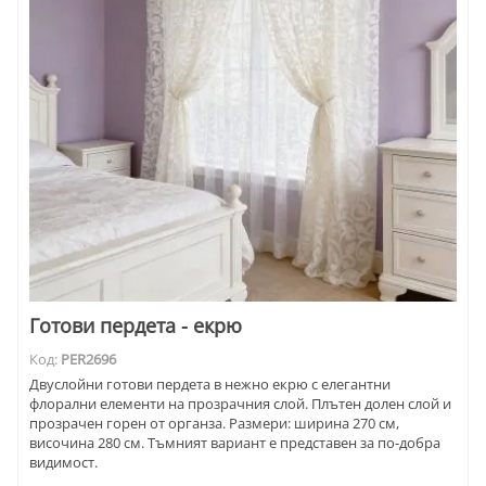
Готови пердета - екрю
Код:
PER2696
Двуслойни готови пердета в нежно екрю с елегантни
флорални елементи на прозрачния слой. Плътен долен слой и
прозрачен горен от органза. Размери: ширина 270 см,
височина 280 см. Тъмният вариант е представен за по-добра
видимост.