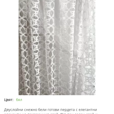
Цвят:
бял
Двуслойни снежно бели готови пердета с елегантни