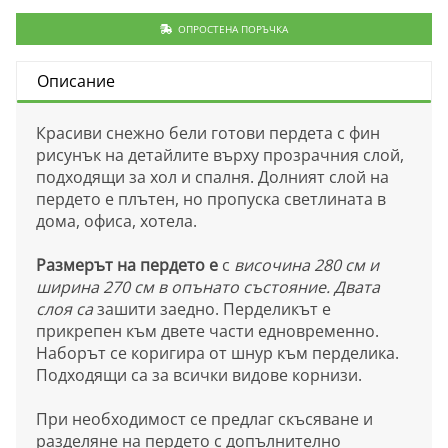
ОПРОСТЕНА ПОРЪЧКА
Описание
Красиви снежно бели готови пердета с фин
рисунък на детайлите върху прозрачния слой,
подходящи за хол и спалня. Долният слой на
пердето е плътен, но пропуска светлината в
дома, офиса, хотела.
Размерът на пердето е
с
височина 280 см и
ширина 270 см в опънато състояние. Двата
слоя са
зашити заедно. Перделикът е
прикрепен към двете части едновременно.
Наборът се коригира от шнур към перделика.
Подходящи са за всички видове корнизи.
При необходимост се предлаг скъсяване и
разделяне на пердето с допълнително