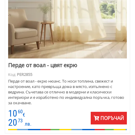
Перде от воал - цвят екрю
Код:
PER2855
Перде от воал - екрю нюанс. То носи топлина, свежест и
настроение, като превръща дома в място, изпълнено с
ведрина. Съчетава се отлично в модерни и класически
интериори и е изработено по индивидуална поръчка, готово
за окачване.
10
60
€
ПОРЪЧАЙ
20
73
лв.