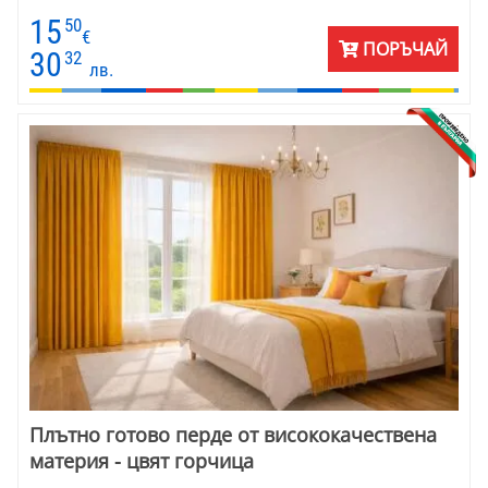
15
50
€
ПОРЪЧАЙ
30
32
лв.
Плътно готово перде от висококачествена
материя - цвят горчица