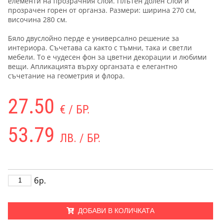
елементи на прозрачния слой. Плътен долен слой и
прозрачен горен от органза. Размери: ширина 270 см,
височина 280 см.
Бяло двуслойно перде е универсално решение за
интериора. Съчетава са както с тъмни, така и светли
мебели. То е чудесен фон за цветни декорации и любими
вещи. Апликацията върху органзата е елегантно
съчетание на геометрия и флора.
27.50
€ / БР.
53.79
ЛВ. / БР.
бр.
ДОБАВИ В КОЛИЧКАТА