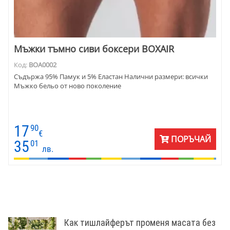
Мъжки тъмно сиви боксери BOXAIR
Код:
BOA0002
Съдържа 95% Памук и 5% Еластан Налични размери: всички
Мъжко бельо от ново поколение
17
90
€
ПОРЪЧАЙ
35
01
лв.
Как тишлайферът променя масата без