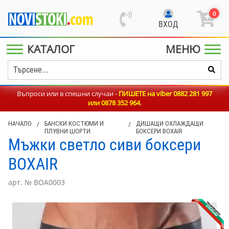
0
ВХОД
КАТАЛОГ
МЕНЮ
Въпроси или в спешни случаи -
ПИШЕТЕ на viber 0882 281 997
или
0878 352 964
.
НАЧАЛО
/
БАНСКИ КОСТЮМИ И
/
ДИШАЩИ ОХЛАЖДАЩИ
ПЛУВНИ ШОРТИ
БОКСЕРИ BOXAIR
Мъжки светло сиви боксери
BOXAIR
арт. № BOA0003