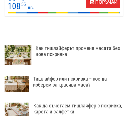
ПОРЪЧАЙ
108
55
лв.
Как тишлайферът променя масата без
нова покривка
Тишлайфер или покривка – кое да
изберем за красива маса?
Как да съчетаем тишлайфер с покривка,
карета и салфетки