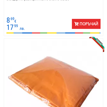
8
69
€
ПОРЪЧАЙ
17
99
лв.