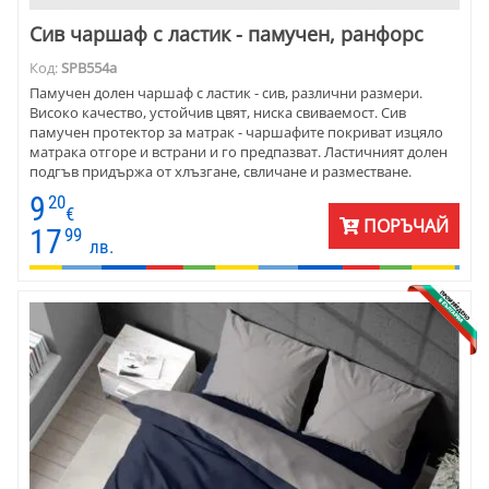
Сив чаршаф с ластик - памучен, ранфорс
Код:
SPB554a
Памучен долен чаршаф с ластик - сив, различни размери.
Високо качество, устойчив цвят, ниска свиваемост. Сив
памучен протектор за матрак - чаршафите покриват изцяло
матрака отгоре и встрани и го предпазват. Ластичният долен
подгъв придържа от хлъзгане, свличане и разместване.
9
20
€
ПОРЪЧАЙ
17
99
лв.