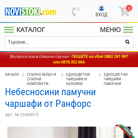
0
ВХОД
КАТАЛОГ
МЕНЮ
Въпроси или в спешни случаи -
ПИШЕТЕ на viber 0882 281 997
или
0878 352 964
.
НАЧАЛО
/
СПАЛНО БЕЛЬО И
/
ЕДНОЦВЕТНИ
/
ЕДНОЦВЕТНИ
СПАЛНИ
ЧАРШАФИ И
ЧАРШАФИ -
КОМПЛЕКТИ
КАЛЪФКИ
ПАМУЧНИ
Небесносини памучни
чаршафи от Ранфорс
арт. № CHA0015