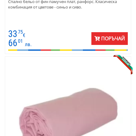
Спално бельо от фин памучен плат, ранфорс. Класическа
комбинация от цветове - синьо и сиво.
33
75
€
ПОРЪЧАЙ
66
01
лв.