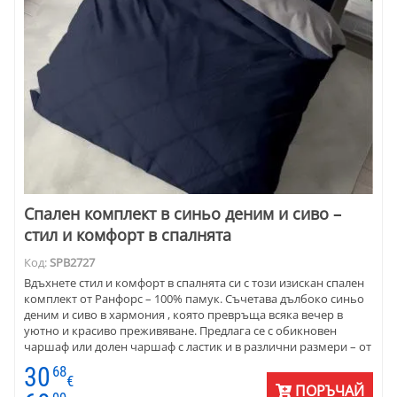
Спален комплект в синьо деним и сиво –
стил и комфорт в спалнята
Код:
SPB2727
Вдъхнете стил и комфорт в спалнята си с този изискан спален
комплект от Ранфорс – 100% памук. Съчетава дълбоко синьо
деним и сиво в хармония , която превръща всяка вечер в
уютно и красиво преживяване. Предлага се с обикновен
чаршаф или долен чаршаф с ластик и в различни размери – от
единично легло до голяма спалня.
30
68
€
ПОРЪЧАЙ