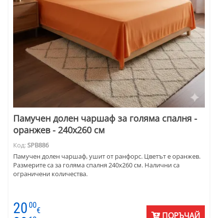
Памучен долен чаршаф за голяма спалня -
оранжев - 240х260 см
Код:
SPB886
Памучен долен чаршаф, ушит от ранфорс. Цветът е оранжев.
Размерите са за голяма спалня 240х260 см. Налични са
ограничени количества.
20
00
€
ПОРЪЧАЙ