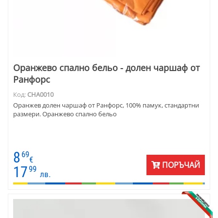
Оранжево спално бельо - долен чаршаф от
Ранфорс
Код:
CHA0010
Оранжев долен чаршаф от Ранфорс, 100% памук, стандартни
размери. Оранжево спално бельо
8
69
€
ПОРЪЧАЙ
17
99
лв.