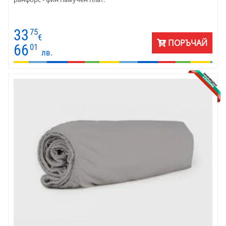
33
75
€
ПОРЪЧАЙ
66
01
лв.