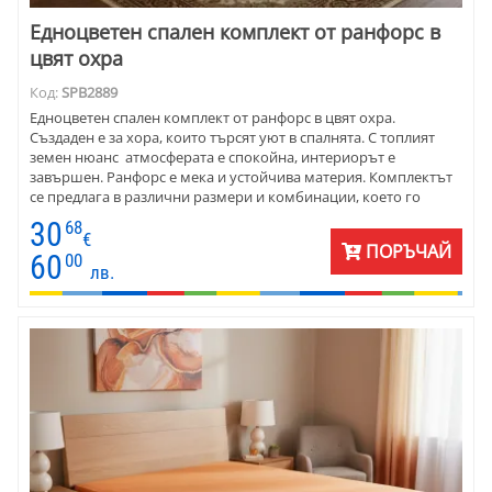
Едноцветен спален комплект от ранфорс в
цвят охра
Код:
SPB2889
Едноцветен спален комплект от ранфорс в цвят охра.
Създаден е за хора, които търсят уют в спалнята. С топлият
земен нюанс атмосферата е спокойна, интериорът е
завършен. Ранфорс е мека и устойчива материя. Комплектът
се предлага в различни размери и комбинации, което го
прави практичен избор както за дома, за хотели и къщи за
30
68
гости.
€
ПОРЪЧАЙ
60
00
лв.