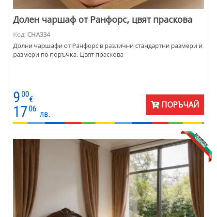
Долен чаршаф от Ранфорс, цвят праскова
Код:
CHA334
Долни чаршафи от Ранфорс в различни стандартни размери и
размери по поръчка. Цвят праскова
9
00
€
ПОРЪЧАЙ
17
06
лв.