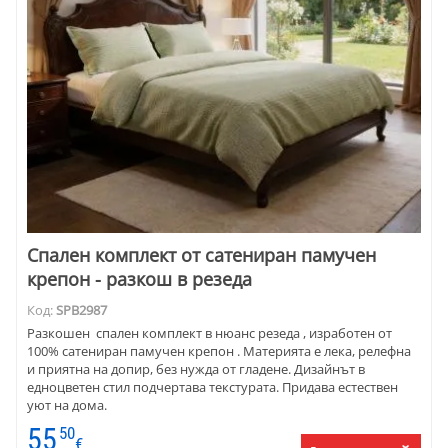
Спален комплект от сатениран памучен
крепон - разкош в резеда
Код:
SPB2987
Разкошен спален комплект в нюанс резеда , изработен от
100% сатениран памучен крепон . Материята е лека, релефна
и приятна на допир, без нужда от гладене. Дизайнът в
едноцветен стил подчертава текстурата. Придава естествен
уют на дома.
55
50
€