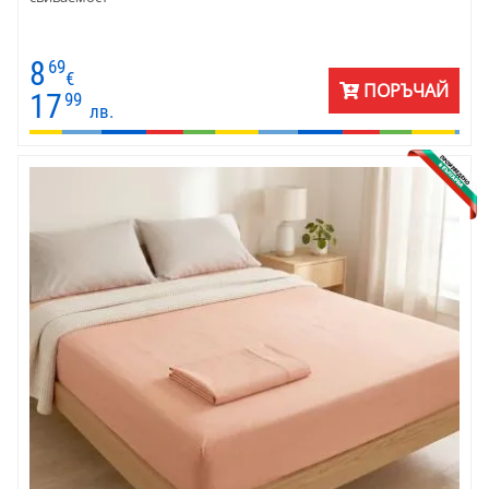
8
69
€
ПОРЪЧАЙ
17
99
лв.