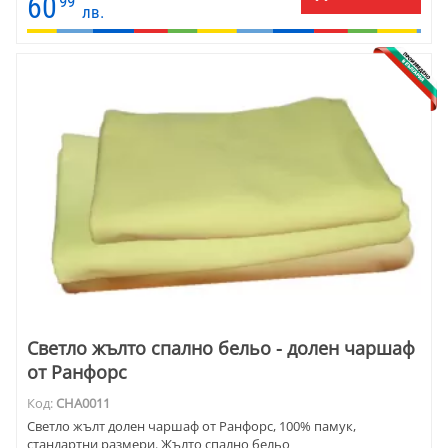
60
99
лв.
Светло жълто спално бельо - долен чаршаф
от Ранфорс
Код:
CHA0011
Светло жълт долен чаршаф от Ранфорс, 100% памук,
стандартни размери. Жълто спално бельо