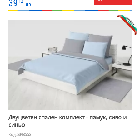
39
12
лв.
Двуцветен спален комплект - памук, сиво и
синьо
Код:
SPB553