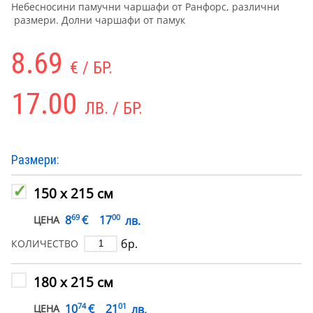
Небесносини памучни чаршафи от Ранфорс, различни
размери. Долни чаршафи от памук
8.69
€ / БР.
17.00
ЛВ. / БР.
Размери:
150 х 215 см
69
00
€
8
17
лв.
ЦЕНА
бр.
КОЛИЧЕСТВО
180 х 215 см
74
01
€
10
21
лв.
ЦЕНА