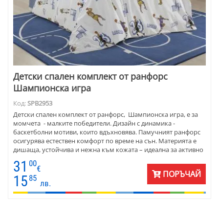
Детски спален комплект от ранфорс
Шампионска игра
Код:
SPB2953
Детски спален комплект от ранфорс, Шампионска игра, е за
момчета - малките победители. Дизайн с динамика -
баскетболни мотиви, които вдъхновява. Памучният ранфорс
осигурява естествен комфорт по време на сън. Материята е
дишаща, устойчива и нежна към кожата – идеална за активно
дете. Платът запазва цветовете си след многократно пране .
31
00
Подходящ за целогодишна употреба, този детски спален
€
ПОРЪЧАЙ
комплект съчетава функционалност, издръжливост и стил ,
15
85
лв.
който превръща детската стая в пространство с характер.