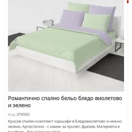
Романтично спално бельо бледо виолетово
и зелено
Код:
SPB583
Красив спален комплект чаршафи в бледовиолетово и нежно
зелено. Артистично - с намек за пролет, фрезия, Материята е
ранфорс - фин памучен плат.