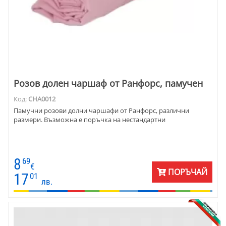
Розов долен чаршаф от Ранфорс, памучен
Код:
CHA0012
Памучни розови долни чаршафи от Ранфорс, различни
размери. Възможна е поръчка на нестандартни
8
69
€
ПОРЪЧАЙ
17
01
лв.