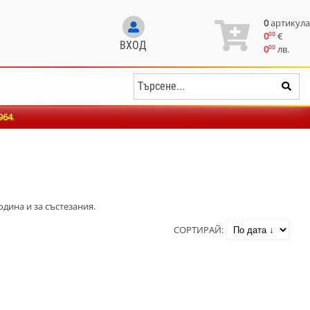
0
артикула
00
0
€
ВХОД
00
0
лв.
964
.
дина и за състезания.
СОРТИРАЙ: