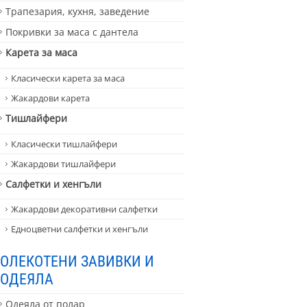
Трапезария, кухня, заведение
Покривки за маса с дантела
Карета за маса
Класически карета за маса
Жакардови карета
Тишлайфери
Класически тишлайфери
Жакардови тишлайфери
Салфетки и хенгъли
Жакардови декоративни салфетки
Едноцветни салфетки и хенгъли
ОЛЕКОТЕНИ ЗАВИВКИ И
ОДЕЯЛА
Одеяла от полар