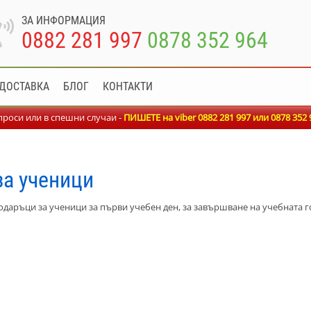
ЗА ИНФОРМАЦИЯ
0882 281 997
0878 352 964
ДОСТАВКА
БЛОГ
КОНТАКТИ
роси или в спешни случаи -
ПИШЕТЕ на viber 0882 281 997 или
0878 352 
за ученици
даръци за ученици за първи учебен ден, за завършване на учебната го