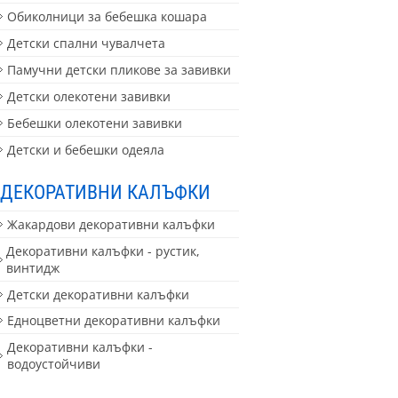
Обиколници за бебешка кошара
Детски спални чувалчета
Памучни детски пликове за завивки
Детски олекотени завивки
Бебешки олекотени завивки
Детски и бебешки одеяла
ДЕКОРАТИВНИ КАЛЪФКИ
Жакардови декоративни калъфки
Декоративни калъфки - рустик,
винтидж
Детски декоративни калъфки
Едноцветни декоративни калъфки
Декоративни калъфки -
водоустойчиви