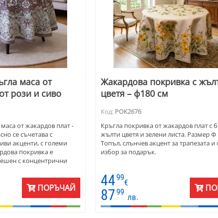
ъгла маса от
Жакардова покривка с жъл
от рози и сиво
цветя – ф180 см
Код:
POK2676
маса от жакардов плат -
Кръгла покривка от жакардов плат с 
сно се съчетава с
жълти цветя и зелени листа. Размер Ф 
иви акценти, с големи
Топъл, слънчев акцент за трапезата и
ардова покривка е
избор за подарък.
решен с концентрични
тичен бордюр.
44
99
€
ПОРЪЧАЙ
ПО
87
99
лв.