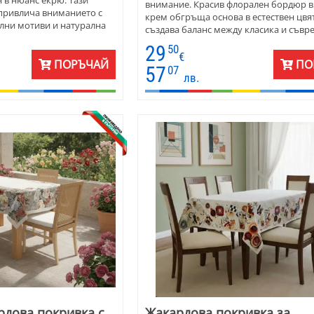
внимание. Красив флорален бордюр в
привлича вниманието с
крем обгръща основа в естествен цвя
лни мотиви и натурална
създава баланс между класика и съвр
асва на почти всеки
стил. Жакардовата материя е плътна, 
29
50
 – комбинация от
и лесна за поддръжка – създадена за 
€
к и полиестер –
ПОРЪЧАЙ
ПО
моменти без усилие.
57
07
орма и издръжливост.
лв.
рдова покривка с
Жакардова покривка за