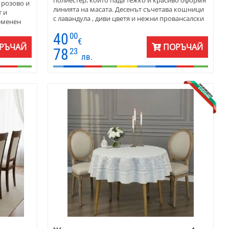
 розово и
линията на масата. Десенът съчетава кошници
т и
с лавандула , диви цветя и нежни провансалски
еменен
мотиви в мека палитра от лилаво, зелено и
устойчива
40
00
топло бежово. Подходяща е както за ежедневна
красиви
€
употреба, така и за специални поводи.
РЪЧАЙ
ПОРЪЧАЙ
78
23
Поддържа се лесно, не губи форма и запазва
лв.
цветовете си във времето. Прекрасен избор за
хора, които търсят характер, стил и усещане за
спокойствие в интериора си .