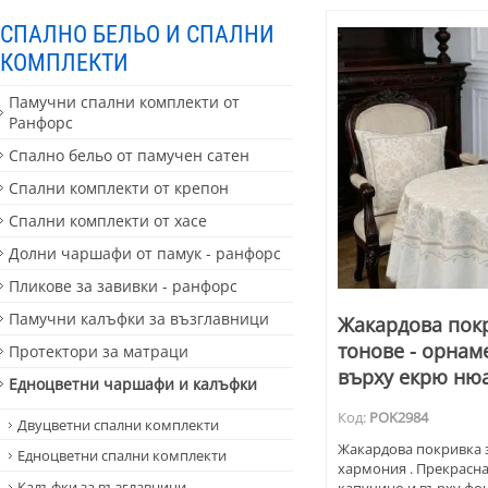
СПАЛНО БЕЛЬО И СПАЛНИ
КОМПЛЕКТИ
Памучни спални комплекти от
Ранфорс
Спално бельо от памучен сатен
Спални комплекти от крепон
Спални комплекти от хасе
Долни чаршафи от памук - ранфорс
Пликове за завивки - ранфорс
Памучни калъфки за възглавници
Жакардова покр
тонове - орнам
Протектори за матраци
върху екрю ню
Едноцветни чаршафи и калъфки
Код:
POK2984
Двуцветни спални комплекти
Жакардова покривка з
Едноцветни спални комплекти
хармония . Прекрасн
Калъфки за възглавници
капучино и върху фон