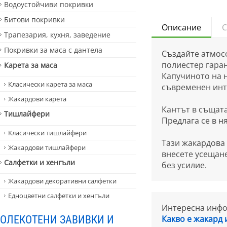
Водоустойчиви покривки
Битови покривки
Описание
С
Трапезария, кухня, заведение
Покривки за маса с дантела
Създайте атмос
полиестер гаран
Карета за маса
Капучиното на н
Класически карета за маса
съвременен инт
Жакардови карета
Кантът в същата
Тишлайфери
Предлага се в ня
Класически тишлайфери
Тази жакардова 
Жакардови тишлайфери
внесете усещане
Салфетки и хенгъли
без усилие.
Жакардови декоративни салфетки
Едноцветни салфетки и хенгъли
Интересна инфор
ОЛЕКОТЕНИ ЗАВИВКИ И
Какво е жакард 