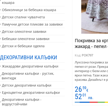
кошара
Обиколници за бебешка кошара
Детски спални чувалчета
Памучни детски пликове за завивки
Детски олекотени завивки
Бебешки олекотени завивки
Покривка за кр
жакард - пепел 
Детски и бебешки одеяла
Код:
POK797
ДЕКОРАТИВНИ КАЛЪФКИ
Луксозна покривка за 
Жакардови декоративни калъфки
пепел от рози. Прекра
интериор с бели или с
Декоративни калъфки - рустик,
ярки петна. Тази жак
винтидж
красива. Дизайнът е 
венци и широк артис
Детски декоративни калъфки
26
59
€
Едноцветни декоративни калъфки
52
01
лв.
Декоративни калъфки -
водоустойчиви