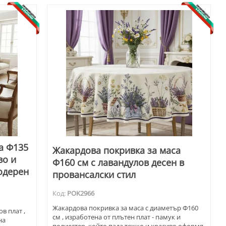
Може да се използва през цялата година.
а Ф135
Жакардова покривка за маса
во и
Ф160 см с лавандулов десен в
модерен
провансалски стил
Код:
POK2966
Жакардова покривка за маса с диаметър Ф160
в плат ,
см , изработена от плътен плат - памук и
на
полиестер, който пада тежко и красиво оформя