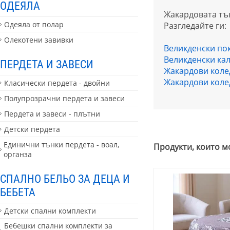
ОДЕЯЛА
Жакардовата тък
Одеяла от полар
Разгледайте ги:
Олекотени завивки
Великденски по
Великденски ка
ПЕРДЕТА И ЗАВЕСИ
Жакардови коле
Жакардови коле
Класически пердета - двойни
Полупрозрачни пердета и завеси
Пердета и завеси - плътни
Детски пердета
Единични тънки пердета - воал,
Продукти, които м
органза
СПАЛНО БЕЛЬО ЗА ДЕЦА И
БЕБЕТА
Детски спални комплекти
Бебешки спални комплекти за