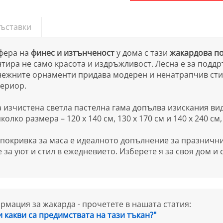
ъставки
фера на
финес и изтънченост
у дома с тази
жакардова по
тира не само красота и издръжливост. Лесна е за подд
ежните орнаменти придава модерен и ненатрапчив стил,
ериор.
 изчистена светла пастелна гама допълва изискания ви
колко размера – 120 х 140 см, 130 х 170 см и 140 х 240 с
покривка за маса е идеалното допълнение за празнични
 за уют и стил в ежедневието. Изберете я за своя дом и
мация за жакарда - прочетете в нашата статия:
и какви са предимствата на тази тъкан?"