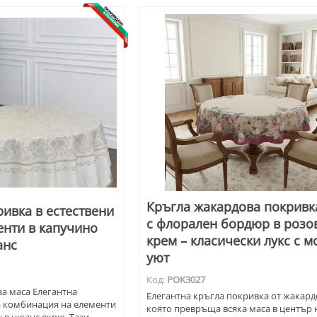
Кръгла жакардова покривк
ивка в естествени
с флорален бордюр в розо
енти в капучино
крем – класически лукс с 
анс
уют
Код:
POK3027
а маса Елегантна
Елегантна кръгла покривка от жакардо
а комбинация на елементи
която превръща всяка маса в център 
 в нюанс екрю. Тази