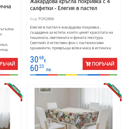
Жакардова кръгла покривка с 4
ична
салфетки - Елегия в пастел
Код:
POK2866
Елегия в пастел е жакардова покривка ,
оъгълна
създадена за естети, които ценят красотата на
и
тишината, светлината и фината текстура.
Светлият ѝ естествен фон с пастелносиви
иньо,
орнаменти, превръща всяка маса в истинска
нтна,
сцена на хармония. Жакардовата тъкан пада
или плот
30
68
плавно и изискано. Четири салфетки Ф20
к
€
създават завършеност и изтънчен стил. Тази
РЪЧАЙ
ПОРЪЧАЙ
т.
60
23
покривка е подходяща както за ежедневие, така
лв.
и за специални моменти - от утринно кафе през
за
уикенда до вечеря на свещи. „Елегия в пастел“ е
 140 х
покана за спокойствие и елегантност.
и, жълти