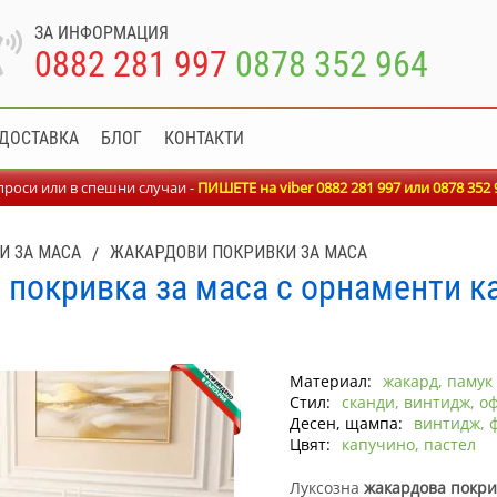
ЗА ИНФОРМАЦИЯ
0882 281 997
0878 352 964
ДОСТАВКА
БЛОГ
КОНТАКТИ
роси или в спешни случаи -
ПИШЕТЕ на viber 0882 281 997 или
0878 352 
И ЗА МАСА
/
ЖАКАРДОВИ ПОКРИВКИ ЗА МАСА
покривка за маса с орнаменти к
Материал:
жакард, памук
Стил:
сканди, винтидж, о
Десен, щампа:
винтидж, 
Цвят:
капучино, пастел
Луксозна
жакардова покри