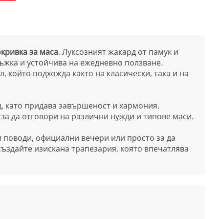
кривка за маса
. Луксозният жакард от памук и
ръжка и устойчива на ежедневно ползване.
 който подхожда както на класически, така и на
д, като придава завършеност и хармония.
м, за да отговори на различни нужди и типове маси.
 поводи, официални вечери или просто за да
 създайте изискана трапезария, която впечатлява