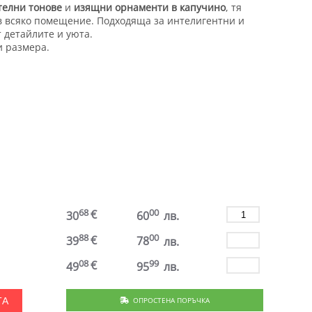
телни тонове
и
изящни орнаменти в капучино
, тя
в всяко помещение. Подходяща за интелигентни и
 детайлите и уюта.
и размера.
.
68
00
€
30
60
лв.
88
00
€
39
78
лв.
08
99
€
49
95
лв.
ОПРОСТЕНА ПОРЪЧКА
ТА