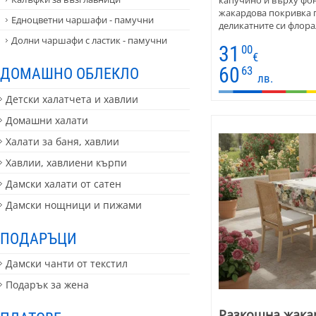
жакардова покривка 
Едноцветни чаршафи - памучни
деликатните си флора
цветова гама, която п
Долни чаршафи с ластик - памучни
31
00
интериор. Материята
€
висококачествен паму
60
63
ДОМАШНО ОБЛЕКЛО
осигурява идеална ф
лв.
Детски халатчета и хавлии
Домашни халати
Халати за баня, хавлии
Хавлии, хавлиени кърпи
Дамски халати от сатен
Дамски нощници и пижами
ПОДАРЪЦИ
Дамски чанти от текстил
Подарък за жена
Разкошна жака