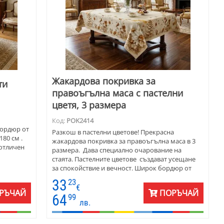
Жакардова покривка за
ти
правоъгълна маса с пастелни
цветя, 3 размера
Код:
POK2414
бордюр от
Разкош в пастелни цветове! Прекрасна
180 см .
жакардова покривка за правоъгълна маса в 3
 отличен
размера. Дава специално очарование на
стаята. Пастелните цветове създават усещане
за спокойствие и вечност. Широк бордюр от
градински цветя върху светъл фон ще направят
33
23
вашия дом още по-уютен. Покривката е
€
РЪЧАЙ
ПОРЪЧАЙ
подходяща за различен тип интериор - от
64
99
лв.
масив до елегантно стъкло и метал. Стилът е
винтидж . Жакардовата покривка е подходяща
за подарък за приятелка и за наредба на дома.