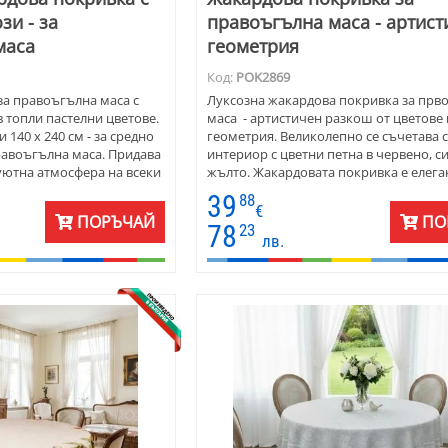
зи - за
правоъгълна маса - артист
маса
геометрия
Код:
POK2869
за правоъгълна маса с
Луксозна жакардова покривка за прв
в топли пастелни цветове.
маса - артистичен разкош от цветове 
 140 х 240 см - за средно
геометрия. Великолепно се съчетава с
равоъгълна маса. Придава
интериор с цветни петна в червено, с
уютна атмосфера на всеки
жълто. Жакардовата покривка е елега
ор и за подарък.
подходяща за стаи с дървени мебели 
39
88
от стъкло. Дизайнът е решен с с широ
€
ПОРЪЧАЙ
ПО
артистичен бордюр с геометрия и цвя
78
23
лв.
Материята е плътен жакард - памук и
полиестер. Покривките са подходящи 
използване в обширен хол. Размерът е
180 с м. Комбинирайте с червени, син
салфетки, карета или тишлайфери