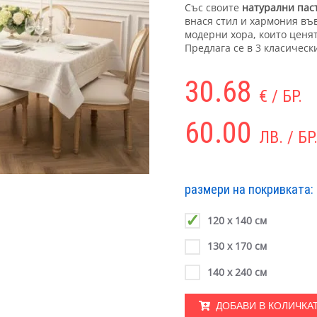
Със своите
натурални пас
внася стил и хармония въ
модерни хора, които ценят
Предлага се в 3 класическ
30.68
€ / БР.
60.00
ЛВ. / БР
размери на покривката:
120 х 140 см
130 х 170 см
140 х 240 см
ДОБАВИ В КОЛИЧКА