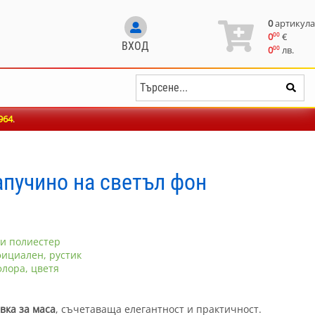
0
артикула
00
0
€
ВХОД
00
0
лв.
964
.
апучино на светъл фон
 и полиестер
фициален, рустик
флора, цветя
вка за маса
, съчетаваща елегантност и практичност.