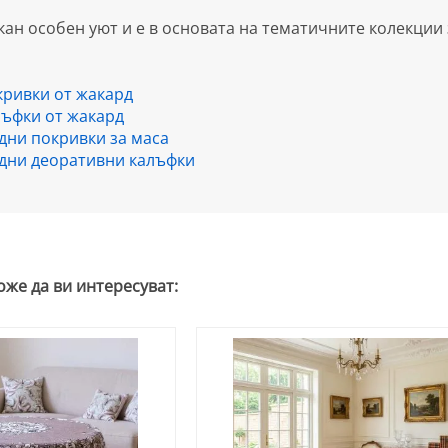
ан особен уют и е в основата на тематичните колекции з
кривки от жакард
лъфки от жакард
дни покривки за маса
дни деоративни калъфки
оже да ви интересуват: